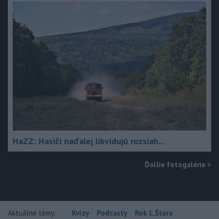
HaZZ: Hasiči naďalej likvidujú rozsiah...
Ďalšie fotogalérie
>
Aktuálne témy:
Kvízy
Podcasty
Rok Ľ.Štúra