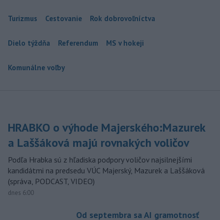
Turizmus
Cestovanie
Rok dobrovoľníctva
Dielo týždňa
Referendum
MS v hokeji
Komunálne voľby
HRABKO o výhode Majerského:Mazurek
a Laššáková majú rovnakých voličov
Podľa Hrabka sú z hľadiska podpory voličov najsilnejšími
kandidátmi na predsedu VÚC Majerský, Mazurek a Laššáková
(správa, PODCAST, VIDEO)
dnes 6:00
Od septembra sa AI gramotnosť