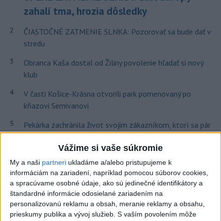
zahalí tma, hrozia dôsledky
2
ČIASTOČNÉ ZATMENIE SLNKA: Pozorovať sa bude dať v
stredu
3
Obranca Kaša dostal od Žiliny povolenie hľadať si nový
klub
4
V časti Košice-Krásna otvorili park pomenovaný po
kňazovi Semivanovi
5
Pekárka zachránila život svojim zákazníkom, ktorí sa pár
dní neukázali
Vážime si vaše súkromie
6
Brezno obnovuje zastávky MHD
My a naši
partneri
ukladáme a/alebo pristupujeme k
informáciám na zariadení, napríklad pomocou súborov cookies,
7
Prešovský kraj vyzýva k využitiu bezplatného parkoviska v
a spracúvame osobné údaje, ako sú jedinečné identifikátory a
Tatrách
štandardné informácie odosielané zariadením na
personalizovanú reklamu a obsah, meranie reklamy a obsahu,
Najnovšie správy na Teraz.sk
prieskumy publika a vývoj služieb.
S vaším povolením môže