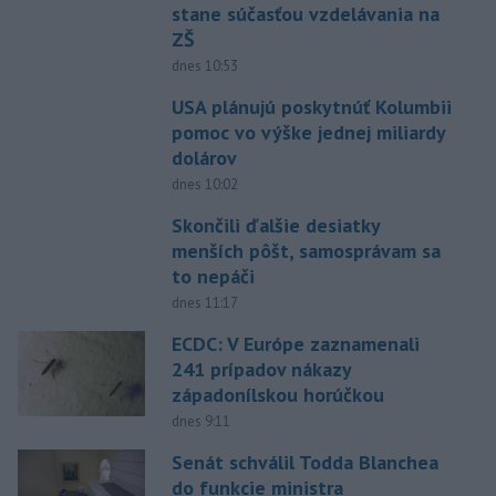
stane súčasťou vzdelávania na
ZŠ
dnes 10:53
USA plánujú poskytnúť Kolumbii
pomoc vo výške jednej miliardy
dolárov
dnes 10:02
Skončili ďalšie desiatky
menších pôšt, samosprávam sa
to nepáči
dnes 11:17
ECDC: V Európe zaznamenali
241 prípadov nákazy
západonílskou horúčkou
dnes 9:11
Senát schválil Todda Blanchea
do funkcie ministra