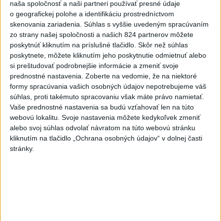
naša spoločnosť a naši partneri používať presné údaje
Vyhlásenia
o geografickej polohe a identifikáciu prostredníctvom
skenovania zariadenia. Súhlas s vyššie uvedeným spracúvaním
Priame prenosy z Národnej rady SR
zo strany našej spoločnosti a našich 824 partnerov môžete
poskytnúť kliknutím na príslušné tlačidlo. Skôr než súhlas
poskytnete, môžete kliknutím jeho poskytnutie odmietnuť alebo
si preštudovať podrobnejšie informácie a zmeniť svoje
Politika na sociálnych sieťach
prednostné nastavenia.
Zoberte na vedomie, že na niektoré
formy spracúvania vašich osobných údajov nepotrebujeme váš
súhlas, proti takémuto spracovaniu však máte právo namietať.
Zobraziť viac
Info
Vaše prednostné nastavenia sa budú vzťahovať len na túto
webovú lokalitu. Svoje nastavenia môžete kedykoľvek zmeniť
alebo svoj súhlas odvolať návratom na túto webovú stránku
Najnovšie videá
Najsledovanejšie videá
kliknutím na tlačidlo „Ochrana osobných údajov“ v dolnej časti
stránky.
ANI HORÚCE LETNÉ DNI NÁS
NEZASTAVIA 🌿☀️
dnes 06:00
|
Úrad vlády SR
|
310
zobrazení
Kontrolný deň na Spišskom hrade
potvrdil výrazný pokrok...