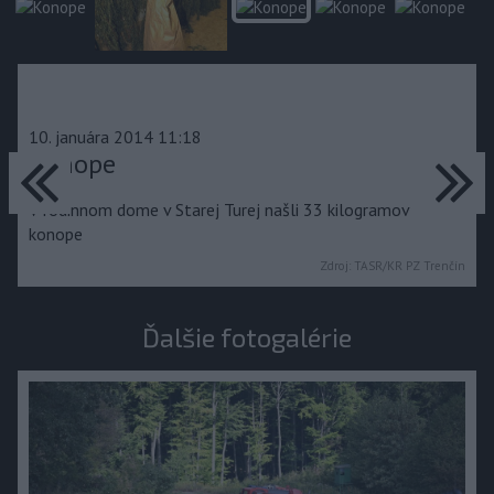
10. januára 2014 11:18
predchádzajúce
ďa
Konope
V rodinnom dome v Starej Turej našli 33 kilogramov
konope
Zdroj:
TASR/KR PZ Trenčín
Ďalšie fotogalérie