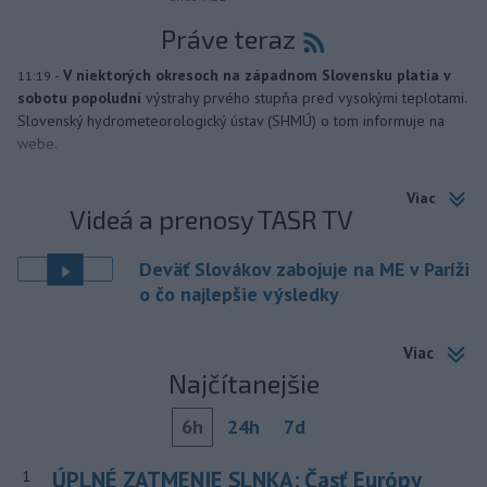
Práve teraz
-
V niektorých okresoch na západnom Slovensku platia v
11:19
sobotu popoludní
výstrahy prvého stupňa pred vysokými teplotami.
Slovenský hydrometeorologický ústav (SHMÚ) o tom informuje na
webe.
Viac
Videá a prenosy TASR TV
Deväť Slovákov zabojuje na ME v Paríži
o čo najlepšie výsledky
Viac
Najčítanejšie
6h
24h
7d
ÚPLNÉ ZATMENIE SLNKA: Časť Európy
1