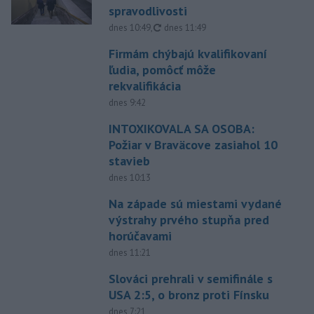
spravodlivosti
aktualizované
dnes 10:49
,
dnes 11:49
Firmám chýbajú kvalifikovaní
ľudia, pomôcť môže
rekvalifikácia
dnes 9:42
INTOXIKOVALA SA OSOBA:
Požiar v Braväcove zasiahol 10
stavieb
dnes 10:13
Na západe sú miestami vydané
výstrahy prvého stupňa pred
horúčavami
dnes 11:21
Slováci prehrali v semifinále s
USA 2:5, o bronz proti Fínsku
dnes 7:21