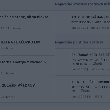
zvýšila o 1060 hektárov (ha). Vyplýva
Najnovšie statusy štátnych inšt
to z tzv. zelenej správy o lesnom
hospodárstve v Slovenskej republike
bo čo sa stane, ak sa niekto
za rok 2025.
TOTO JE DOBRÁ HANBA!🤦‍
TOTO JE DOBRÁ HANBA!🤦‍♂️ 
-
Jemenskí povstalci húsíovia
09:33
dnes 10:29
|
Polícia Slovens
|
12111
zobrazení
v nedeľu oznámili, že zaútočili na
ropnú
rafinériu Aramco v Saudskej
Arábii na pobreží Červeného mora.
TILO NA TLAČOVKU LXV.
Najnovšie politické statusy
Upozornila na to agentúra AFP, píše
99
zobrazení
TASR.
Erik Tomáš KEBY SAS EŠ
Erik Tomáš KEBY SAS EŠTE H
-
Indonézske orgány uzavreli
09:21
ol lacné energie z východu?
POZRITE TOTO…😇🙈😂
prístup do národného parku na
dnes 10:39
|
HLAS - sociáln
ostrove
Jáva, kde hasiči bojujú s
56
zobrazení
lesným požiarom, ktorý vypukol pred
necelým týždňom. TASR o tom
KEBY SAS EŠTE HOVORILA
I, GULÁŠIK VÝBORNÝ
informuje podľa nedeľňajšej správy
KEBY SAS EŠTE HOVORILA O 
TOTO…😇🙈😂
agentúry AFP.
dnes 10:35
|
Tomáš Erik
65
zobrazení
-
Ukrajinský prezident
08:43
Volodymyr Zelenskyj v sobotu