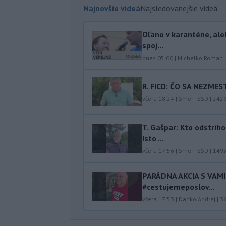
Najnovšie videá
Najsledovanejšie videá
Oľano v karanténe, ale
spoj...
dnes 05:00
|
Michelko Roman
R. FICO: ČO SA NEZMES
včera 18:24
|
Smer - SSD
|
242
T. Gašpar: Kto odstrih
Isto ...
včera 17:56
|
Smer - SSD
|
149
PARÁDNA AKCIA S VAM
#cestujemeposlov...
včera 17:53
|
Danko Andrej
|
3