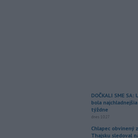
DOČKALI SME SA: U
bola najchladnejši
týždne
dnes 10:27
Chlapec obvinený z
Thajsku sledoval n