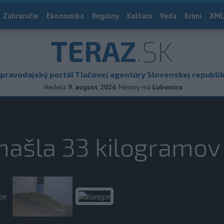
Zahraničie
Ekonomika
Regióny
Kultúra
Veda
Krimi
XML
TERAZ
.SK
pravodajský portál Tlačovej agentúry Slovenskej republi
Nedela
9. august 2026
Meniny má
Ľubomíra
 našla 33 kilogramo