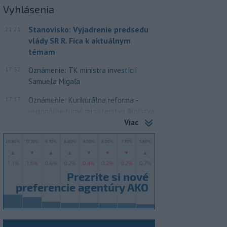
Vyhlásenia
Stanovisko: Vyjadrenie predsedu
21:21
vlády SR R. Fica k aktuálnym
témam
17:32
Oznámenie: TK ministra investícií
Samuela Migaľa
17:17
Oznámenie: Kurikurálna reforma -
regionálne turné ministerstva školstva
Viac