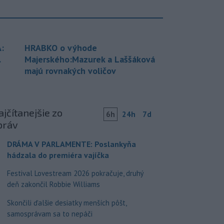
:
HRABKO o výhode
.
Majerského:Mazurek a Laššáková
majú rovnakých voličov
jčítanejšie zo
6h
24h
7d
práv
DRÁMA V PARLAMENTE: Poslankyňa
hádzala do premiéra vajíčka
Festival Lovestream 2026 pokračuje, druhý
deň zakončil Robbie Williams
Skončili ďalšie desiatky menších pôšt,
samosprávam sa to nepáči