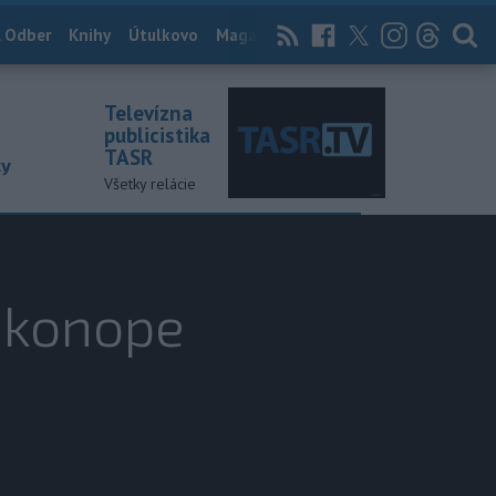
 Odber
Knihy
Útulkovo
Magazín
News Now
Archív
TASR
Televízna
publicistika
TASR
ky
Všetky relácie
v konope