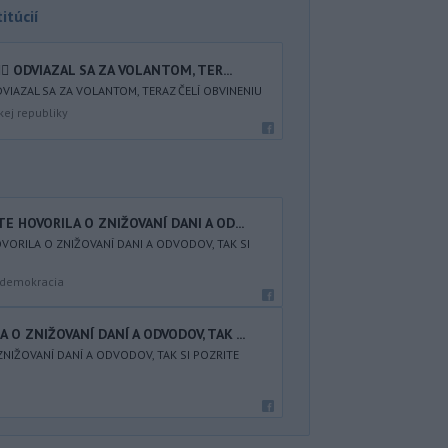
itúcií
♂️ ODVIAZAL SA ZA VOLANTOM, TER...
ODVIAZAL SA ZA VOLANTOM, TERAZ ČELÍ OBVINENIU
kej republiky
TE HOVORILA O ZNIŽOVANÍ DANI A OD...
OVORILA O ZNIŽOVANÍ DANI A ODVODOV, TAK SI
a demokracia
 O ZNIŽOVANÍ DANÍ A ODVODOV, TAK ...
ZNIŽOVANÍ DANÍ A ODVODOV, TAK SI POZRITE