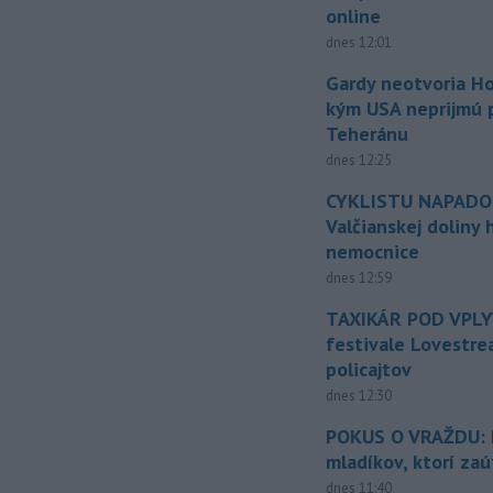
online
dnes 12:01
Gardy neotvoria Ho
kým USA neprijmú
Teheránu
dnes 12:25
CYKLISTU NAPADO
Valčianskej doliny 
nemocnice
dnes 12:59
TAXIKÁR POD VPL
festivale Lovestre
policajtov
dnes 12:30
POKUS O VRAŽDU: Po
mladíkov, ktorí zaú
dnes 11:40