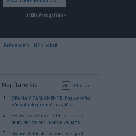
WTA 1000: Amanda A...
Ďalšie fotogalérie
>
Referendum
MS v hokeji
Najčítanejšie
6h
24h
7d
DRÁMA V PARLAMENTE: Poslankyňa
1
hádzala do premiéra vajíčka
2
Festival Lovestream 2026 pokračuje,
druhý deň zakončil Robbie Williams
3
Skončili ďalšie desiatky menších pôšt,