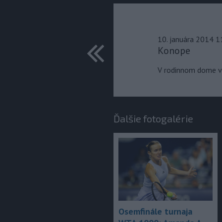
predchádza
10. januára 2014 1
Konope
V rodinnom dome v 
Ďalšie fotogalérie
Osemfinále turnaja