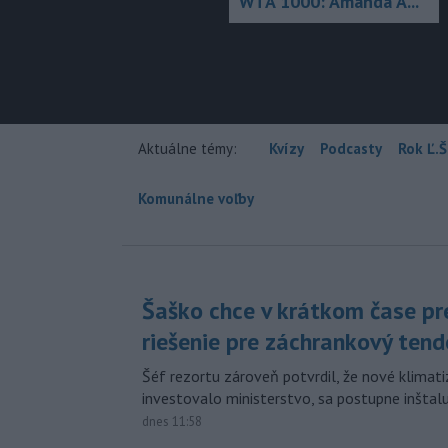
WTA 1000: Amanda A...
Aktuálne témy:
Kvízy
Podcasty
Rok Ľ.Š
Komunálne voľby
Šaško chce v krátkom čase pr
riešenie pre záchrankový tend
Šéf rezortu zároveň potvrdil, že nové klimati
investovalo ministerstvo, sa postupne inštal
dnes 11:58