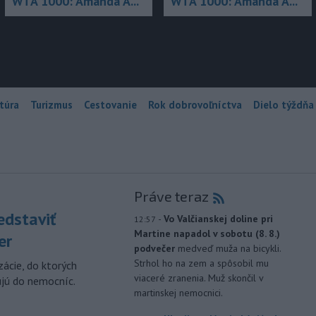
WTA 1000: Amanda A...
WTA 1000: Amanda A...
túra
Turizmus
Cestovanie
Rok dobrovoľníctva
Dielo týždňa
Práve teraz
edstaviť
-
Vo Valčianskej doline pri
12:57
Martine napadol v sobotu (8. 8.)
er
podvečer
medveď muža na bicykli.
Strhol ho na zem a spôsobil mu
zácie, do ktorých
viaceré zranenia. Muž skončil v
ujú do nemocníc.
martinskej nemocnici.