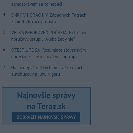
samosprávam sa to nepáči
4
SMRŤ V HORÁCH: V Západných Tatrách
zomrel 76-ročný turista
5
VEĽKÁ PREDPOVEĎ POČASIA: Extrémne
horúčavy ustúpili. Alebo žeby nie?
6
OTESTUJTE SA: Rozumiete slovenským
nárečiam? Tieto slová vás potrápia
7
Najmenej 21 mŕtvych po zrážke dvoch
autobusov na juhu Nigeru
Najnovšie správy
na Teraz.sk
ZOBRAZIŤ NAJNOVŠIE SPRÁVY