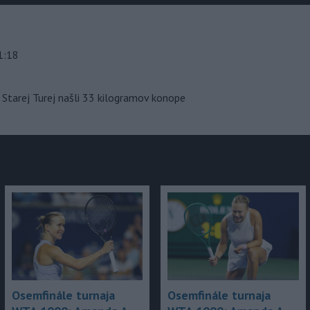
júce
1:18
Starej Turej našli 33 kilogramov konope
Osemfinále turnaja
Osemfinále turnaja