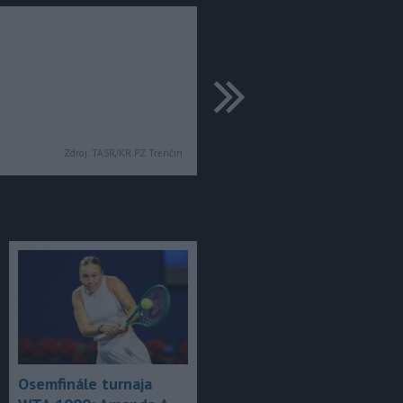
ďalšie
Zdroj:
TASR/KR PZ Trenčín
Osemfinále turnaja