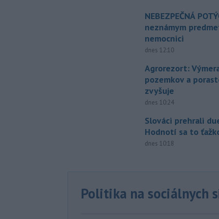
NEBEZPEČNÁ POTÝČ
neznámym predmet
nemocnici
dnes 12:10
Agrorezort: Výmer
pozemkov a porast
zvyšuje
dnes 10:24
Slováci prehrali du
Hodnotí sa to ťažk
dnes 10:18
Politika na sociálnych 