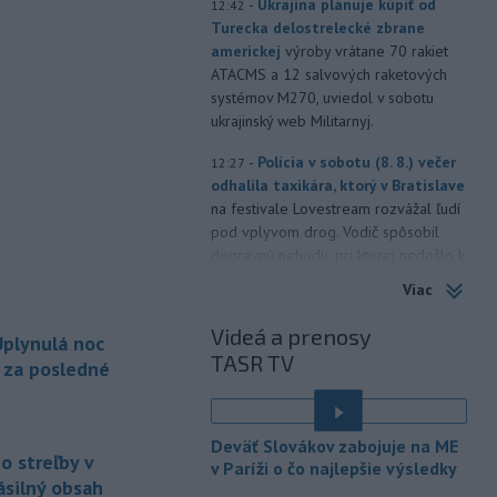
-
Ukrajina plánuje kúpiť od
12:42
Turecka delostrelecké zbrane
americkej
výroby vrátane 70 rakiet
ATACMS a 12 salvových raketových
systémov M270, uviedol v sobotu
ukrajinský web Militarnyj.
-
Polícia v sobotu (8. 8.) večer
12:27
odhalila taxikára, ktorý v Bratislave
na festivale Lovestream rozvážal ľudí
pod vplyvom drog. Vodič spôsobil
dopravnú nehodu, pri ktorej nedošlo k
zraneniu osôb. Následne u neho
Viac
polícia odhalila prítomnosť THC.
Videá a prenosy
plynulá noc
-
Iránske Revolučné gardy v
12:22
TASR TV
nedeľu vyhlásili, že neotvoria
a za posledné
Hormuzský
prieliv, kým Spojené štáty
neprijmú všetky podmienky Teheránu
vrátane kompenzácie za vojnové
Deväť Slovákov zabojuje na ME
škody. TASR o tom informuje podľa
o streľby v
v Paríži o čo najlepšie výsledky
správy agentúry AFP.
ásilný obsah