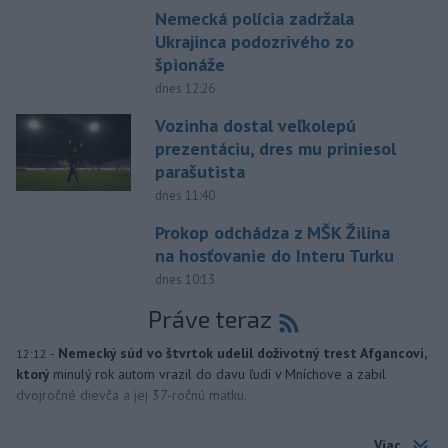
Nemecká polícia zadržala
Ukrajinca podozrivého zo
špionáže
dnes 12:26
Vozinha dostal veľkolepú
prezentáciu, dres mu priniesol
parašutista
dnes 11:40
Prokop odchádza z MŠK Žilina
na hosťovanie do Interu Turku
dnes 10:13
Práve teraz
-
Nemecký súd vo štvrtok udelil doživotný trest Afgancovi,
12:12
ktorý
minulý rok autom vrazil do davu ľudí v Mníchove a zabil
dvojročné dievča a jej 37-ročnú matku.
Viac