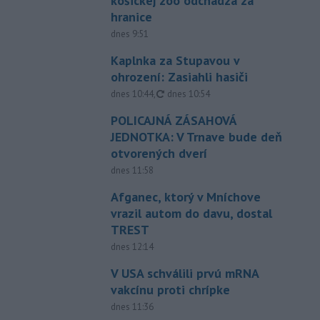
košickej zoo odchádza za
hranice
dnes 9:51
Kaplnka za Stupavou v
ohrození: Zasiahli hasiči
aktualizované
dnes 10:44
,
dnes 10:54
POLICAJNÁ ZÁSAHOVÁ
JEDNOTKA: V Trnave bude deň
otvorených dverí
dnes 11:58
Afganec, ktorý v Mníchove
vrazil autom do davu, dostal
TREST
dnes 12:14
V USA schválili prvú mRNA
vakcínu proti chrípke
dnes 11:36