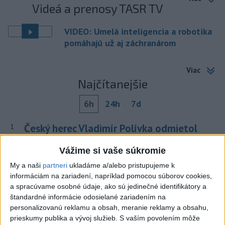
Videá a prenosy TASR TV
VIDEO: Umelá inteligencia a robotika
pomáhajú už aj záchranárom
Viac
Najčítanejšie
6h
24h
7d
Český herec Vladimír Polívka odmietol
1
zaujímavé filmové projekty
Vážime si vaše súkromie
2
Mesto Martin vypovedalo zmluvy na tri rozpracované
My a naši
partneri
ukladáme a/alebo pristupujeme k
investičné akcie
informáciám na zariadení, napríklad pomocou súborov cookies,
a spracúvame osobné údaje, ako sú jedinečné identifikátory a
3
Predstavitelia Mladého Hlasu podali trestné oznámenie
štandardné informácie odosielané zariadením na
na I. Korčoka
personalizovanú reklamu a obsah, meranie reklamy a obsahu,
prieskumy publika a vývoj služieb.
S vaším povolením môže