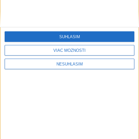
....
SÚHLASÍM
VIAC MOŽNOSTÍ
NESÚHLASÍM
....