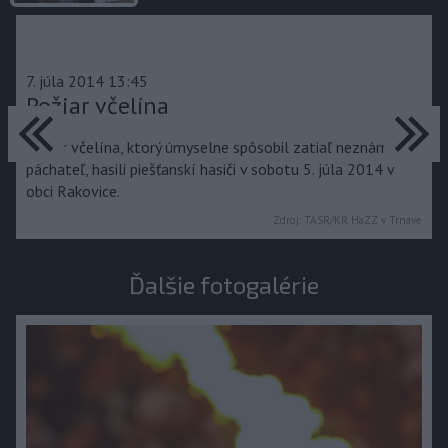
7. júla 2014 13:45
predchádzajúce
Požiar včelína
ďa
Požiar včelína, ktorý úmyselne spôsobil zatiaľ neznámy
páchateľ, hasili piešťanskí hasiči v sobotu 5. júla 2014 v
obci Rakovice.
Zdroj:
TASR/KR HaZZ v Trnave
Ďalšie fotogalérie