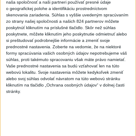
4
V Košiciach Nad jazerom začína výstavba
naša spoločnosť a naši partneri používať presné údaje
chodníka,otvorili aj pumptrack
o geografickej polohe a identifikáciu prostredníctvom
skenovania zariadenia. Súhlas s vyššie uvedeným spracúvaním
5
ZRÁŽKA VLAKU S AUTOM V LOZORNE: Rušňovodič jej
zo strany našej spoločnosti a našich 824 partnerov môžete
už nedokázal zabrániť
poskytnúť kliknutím na príslušné tlačidlo. Skôr než súhlas
poskytnete, môžete kliknutím jeho poskytnutie odmietnuť alebo
6
Kruhová križovatka v Poprade v smere z Hozelca bude
si preštudovať podrobnejšie informácie a zmeniť svoje
hotová budúci rok
prednostné nastavenia.
Zoberte na vedomie, že na niektoré
formy spracúvania vašich osobných údajov nepotrebujeme váš
7
Orbánová telefonovala s Blanárom a Tarabom o pomoci
súhlas, proti takémuto spracovaniu však máte právo namietať.
na Dunaji
Vaše prednostné nastavenia sa budú vzťahovať len na túto
webovú lokalitu. Svoje nastavenia môžete kedykoľvek zmeniť
alebo svoj súhlas odvolať návratom na túto webovú stránku
Najnovšie správy na Teraz.sk
kliknutím na tlačidlo „Ochrana osobných údajov“ v dolnej časti
stránky.
Vyhlásenia
Priame prenosy z Národnej rady SR
Politika na sociálnych sieťach