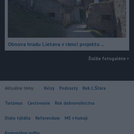
Obnova hradu Lietava v rámci projektu ...
Ďalšie fotogalérie
>
Aktuálne témy:
Kvízy
Podcasty
Rok Ľ.Štúra
Turizmus
Cestovanie
Rok dobrovoľníctva
Dielo týždňa
Referendum
MS v hokeji
Komunálne voľby