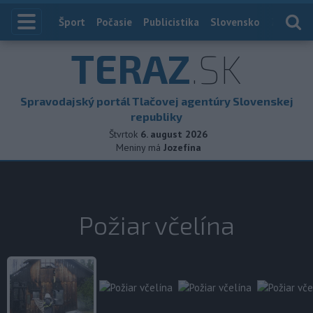
Index
Šport
Počasie
Publicistika
Slovensko
Zahranič
TERAZ
.SK
Spravodajský portál Tlačovej agentúry Slovenskej
republiky
Štvrtok
6. august 2026
Meniny má
Jozefína
Požiar včelína