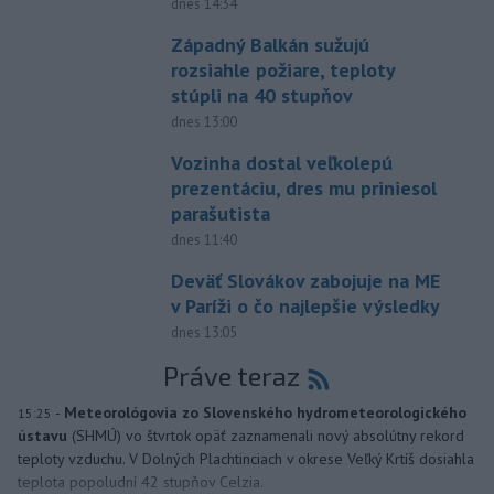
dnes 14:34
Západný Balkán sužujú
rozsiahle požiare, teploty
stúpli na 40 stupňov
dnes 13:00
Vozinha dostal veľkolepú
prezentáciu, dres mu priniesol
parašutista
dnes 11:40
Deväť Slovákov zabojuje na ME
v Paríži o čo najlepšie výsledky
dnes 13:05
Práve teraz
-
Meteorológovia zo Slovenského hydrometeorologického
15:25
ústavu
(SHMÚ) vo štvrtok opäť zaznamenali nový absolútny rekord
teploty vzduchu. V Dolných Plachtinciach v okrese Veľký Krtíš dosiahla
teplota popoludní 42 stupňov Celzia.