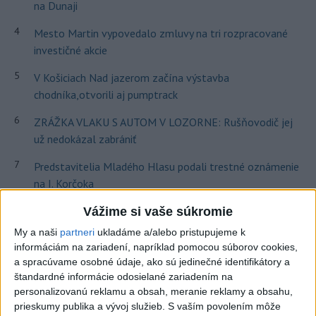
na Dunaji
4
Mesto Martin vypovedalo zmluvy na tri rozpracované
investičné akcie
5
V Košiciach Nad jazerom začína výstavba
chodníka,otvorili aj pumptrack
6
ZRÁŽKA VLAKU S AUTOM V LOZORNE: Rušňovodič jej
už nedokázal zabrániť
7
Predstavitelia Mladého Hlasu podali trestné oznámenie
na I. Korčoka
Vážime si vaše súkromie
Najnovšie správy na Teraz.sk
My a naši
partneri
ukladáme a/alebo pristupujeme k
Vyhlásenia
informáciám na zariadení, napríklad pomocou súborov cookies,
a spracúvame osobné údaje, ako sú jedinečné identifikátory a
Priame prenosy z Národnej rady SR
štandardné informácie odosielané zariadením na
personalizovanú reklamu a obsah, meranie reklamy a obsahu,
prieskumy publika a vývoj služieb.
S vaším povolením môže