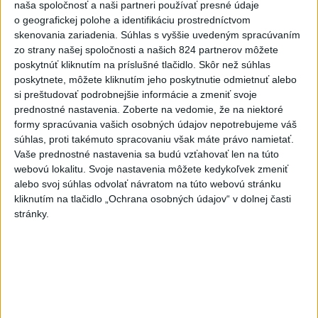
naša spoločnosť a naši partneri používať presné údaje
o geografickej polohe a identifikáciu prostredníctvom
Politika na sociálnych sieťach
skenovania zariadenia. Súhlas s vyššie uvedeným spracúvaním
zo strany našej spoločnosti a našich 824 partnerov môžete
poskytnúť kliknutím na príslušné tlačidlo. Skôr než súhlas
Zobraziť viac
Info
poskytnete, môžete kliknutím jeho poskytnutie odmietnuť alebo
si preštudovať podrobnejšie informácie a zmeniť svoje
prednostné nastavenia.
Zoberte na vedomie, že na niektoré
Najnovšie videá
Najsledovanejšie videá
formy spracúvania vašich osobných údajov nepotrebujeme váš
súhlas, proti takémuto spracovaniu však máte právo namietať.
MATOVIČ DO POLITIKY PRIVIEDOL
Vaše prednostné nastavenia sa budú vzťahovať len na túto
ĽUDÍ, KTORÍ OHROZUJÚ DETI...
webovú lokalitu. Svoje nastavenia môžete kedykoľvek zmeniť
dnes 13:06
|
Šutaj Eštok Matúš
|
35
zobrazení
alebo svoj súhlas odvolať návratom na túto webovú stránku
kliknutím na tlačidlo „Ochrana osobných údajov“ v dolnej časti
Fungujúce veci bývajú jednoduché 👍
stránky.
dnes 12:00
|
Sloboda a Solidarita
|
797
zobrazení
SAVinci - Solárne panely a vodíkové
technológie - upúta...
dnes 11:55
|
Slovenská akadémia vied
|
5
zobrazení