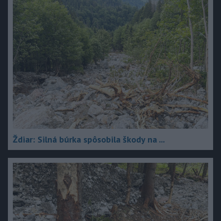
Ždiar: Silná búrka spôsobila škody na ...