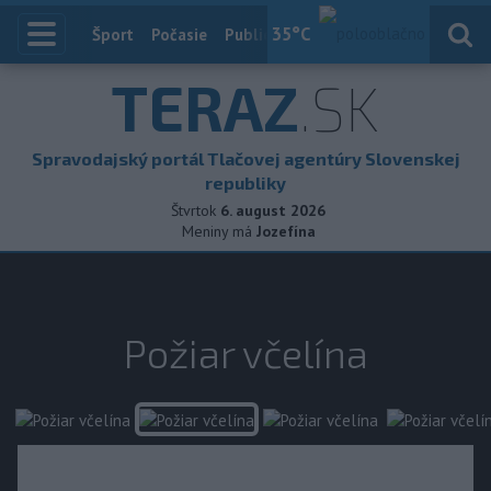
35
°C
Index
Šport
Počasie
Publicistika
Slovensko
Zahranič
TERAZ
.SK
Spravodajský portál Tlačovej agentúry Slovenskej
republiky
Štvrtok
6. august 2026
Meniny má
Jozefína
Požiar včelína