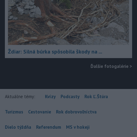
Ždiar: Silná búrka spôsobila škody na ...
Ďalšie fotogalérie
>
Aktuálne témy:
Kvízy
Podcasty
Rok Ľ.Štúra
Turizmus
Cestovanie
Rok dobrovoľníctva
Dielo týždňa
Referendum
MS v hokeji