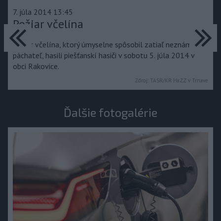
7. júla 2014 13:45
predchádzajúce
Požiar včelína
ďa
Požiar včelína, ktorý úmyselne spôsobil zatiaľ neznámy
páchateľ, hasili piešťanskí hasiči v sobotu 5. júla 2014 v
obci Rakovice.
Zdroj:
TASR/KR HaZZ v Trnave
Ďalšie fotogalérie