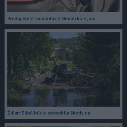
Predaj elektromobilov v Nemecku v júli...
Ždiar: Silná búrka spôsobila škody na ...