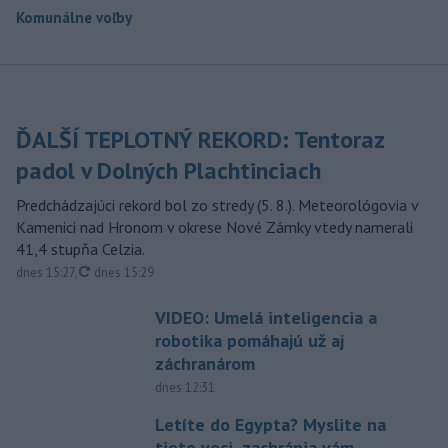
Komunálne voľby
ĎALŠÍ TEPLOTNÝ REKORD: Tentoraz
padol v Dolných Plachtinciach
Predchádzajúci rekord bol zo stredy (5. 8.). Meteorológovia v
Kamenici nad Hronom v okrese Nové Zámky vtedy namerali
41,4 stupňa Celzia.
aktualizované
dnes 15:27
,
dnes 15:29
VIDEO: Umelá inteligencia a
robotika pomáhajú už aj
záchranárom
dnes 12:31
Letíte do Egypta? Myslite na
tieto veci, zachránia vám