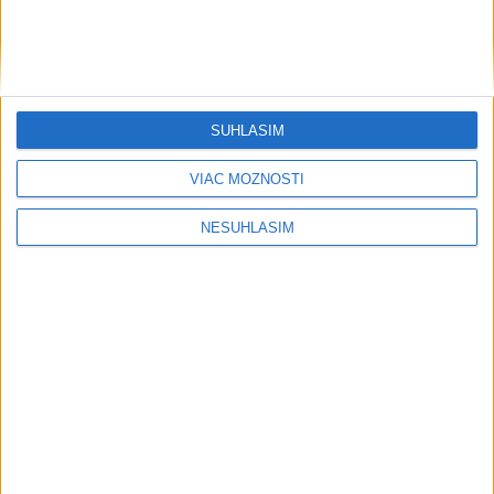
....
SÚHLASÍM
VIAC MOŽNOSTÍ
NESÚHLASÍM
Neprehliadnite