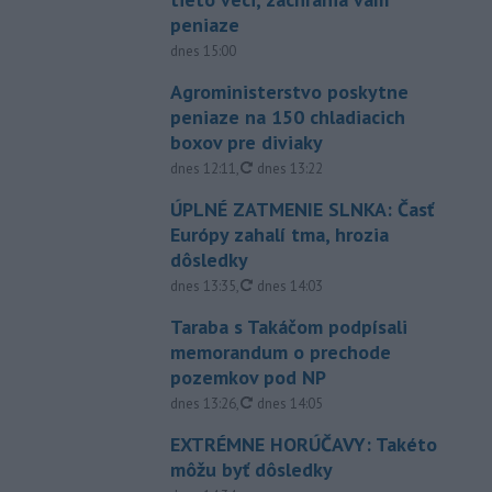
peniaze
dnes 15:00
Agroministerstvo poskytne
peniaze na 150 chladiacich
boxov pre diviaky
aktualizované
dnes 12:11
,
dnes 13:22
ÚPLNÉ ZATMENIE SLNKA: Časť
Európy zahalí tma, hrozia
dôsledky
aktualizované
dnes 13:35
,
dnes 14:03
Taraba s Takáčom podpísali
memorandum o prechode
pozemkov pod NP
aktualizované
dnes 13:26
,
dnes 14:05
EXTRÉMNE HORÚČAVY: Takéto
môžu byť dôsledky