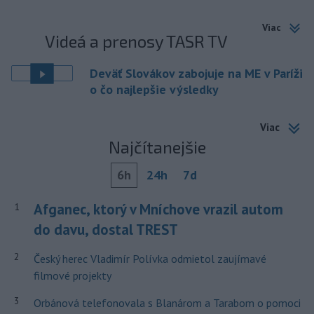
Viac
Videá a prenosy TASR TV
Deväť Slovákov zabojuje na ME v Paríži
o čo najlepšie výsledky
Viac
Najčítanejšie
6h
24h
7d
Afganec, ktorý v Mníchove vrazil autom
1
do davu, dostal TREST
2
Český herec Vladimír Polívka odmietol zaujímavé
filmové projekty
3
Orbánová telefonovala s Blanárom a Tarabom o pomoci