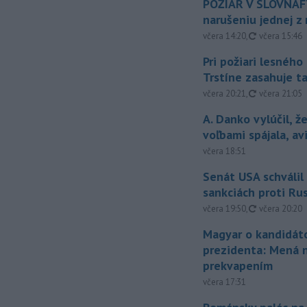
POŽIAR V SLOVNAFT
narušeniu jednej z 
aktualizovan
včera 14:20
,
včera 15:46
Pri požiari lesného
Trstíne zasahuje t
aktualizovan
včera 20:21
,
včera 21:05
A. Danko vylúčil, ž
voľbami spájala, a
včera 18:51
Senát USA schválil
sankciách proti Ru
aktualizovan
včera 19:50
,
včera 20:20
Magyar o kandidát
prezidenta: Mená 
prekvapením
včera 17:31