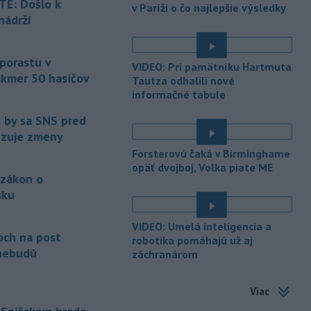
E: Došlo k
v Paríži o čo najlepšie výsledky
pod kontrolou.
Príčina jeho vzniku
nádrží
bude predmetom vyšetrovania. Pre
é
TASR to potvrdil hovorca rafinérie
Anton Molnár.
 porastu v
VIDEO: Pri pamätníku Hartmuta
akmer 50 hasičov
-
Ministerstvo kultúry (MK) SR
Tautza odhalili nové
15:17
upraví verziu opatrenia o
informačné tabule
é
podrobnostiach poskytovania dotácií v
e by sa SNS pred
pôsobnosti rezortu.
vizuje zmeny
-
V bratislavskej rafinérii
14:17
Forsterovú čaká v Birminghame
Slovnaft horí uskladnený ropný
opäť dvojboj, Volka piate ME
 zákon o
produkt.
TASR o tom informovala
rafinéria s tým, že obyvateľom nehrozí
sku
nebezpečenstvo.
é
VIDEO: Umelá inteligencia a
-
Jedným zo zdravotných rizík
13:50
och na post
robotika pomáhajú už aj
na festivale môže byť vyššia
nebudú
záchranárom
úroveň
hluku. Je preto dobré držať sa
ďalej od reproduktorov, používať
Viac
chrániče sluchu či dodržiavať
prestávky.