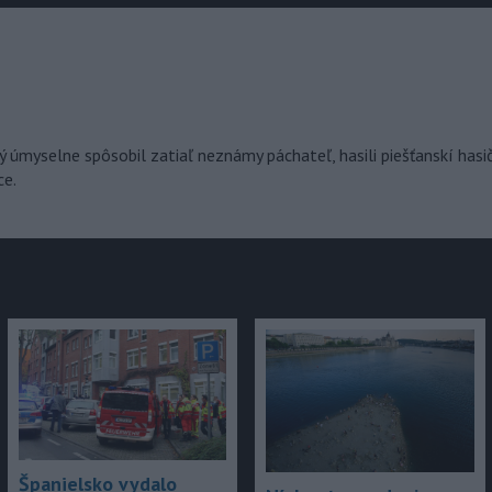
júce
rý úmyselne spôsobil zatiaľ neznámy páchateľ, hasili piešťanskí hasič
ce.
Španielsko vydalo