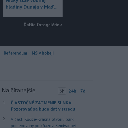
Nízky stav vodnej
hladiny Dunaja v Maď...
Ďalšie fotogalérie
>
Referendum
MS v hokeji
Najčítanejšie
6h
24h
7d
ČIASTOČNÉ ZATMENIE SLNKA:
1
Pozorovať sa bude dať v stredu
2
V časti Košice-Krásna otvorili park
pomenovaný po kňazovi Semivanovi