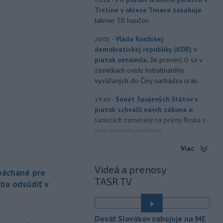
Trstíne v okrese Trnava zasahuje
takmer 50 hasičov.
-
Vláda Konžskej
20:01
demokratickej republiky (KDR) v
piatok oznámila,
že preverí, či sa v
zásielkach oxidu kobaltnatého
vyvážaných do Číny nachádza urán.
-
Senát Spojených štátov v
19:49
piatok schválil návrh zákona o
sankciách zameraný na príjmy Ruska z
energetického sektora.
Viac
-
Slovenská polícia prispela k
16:08
objasneniu prípadu prevádzačstva,
Videá a prenosy
ktorý sa podarilo ukončiť
 páchané pre
TASR TV
právoplatným odsúdením páchateľa v
eba odsúdiť v
Maďarsku.
-
Piatkový požiar v
15:21
Deväť Slovákov zabojuje na ME
bratislavskej rafinérii Slovnaft je