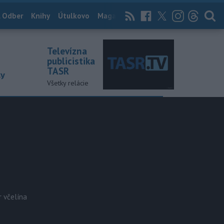
 Odber
Knihy
Útulkovo
Magazín
News Now
Archív
TASR
Televízna
publicistika
TASR
ky
Všetky relácie