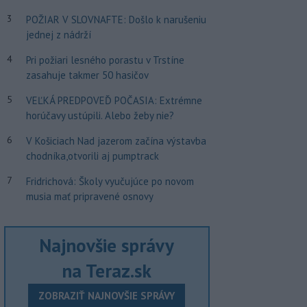
3
POŽIAR V SLOVNAFTE: Došlo k narušeniu
jednej z nádrží
4
Pri požiari lesného porastu v Trstíne
zasahuje takmer 50 hasičov
5
VEĽKÁ PREDPOVEĎ POČASIA: Extrémne
horúčavy ustúpili. Alebo žeby nie?
6
V Košiciach Nad jazerom začína výstavba
chodníka,otvorili aj pumptrack
7
Fridrichová: Školy vyučujúce po novom
musia mať pripravené osnovy
Najnovšie správy
na Teraz.sk
ZOBRAZIŤ NAJNOVŠIE SPRÁVY