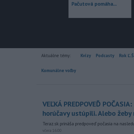
Pačutová pomáha...
Aktuálne témy:
Kvízy
Podcasty
Rok Ľ.Š
Komunálne voľby
VEĽKÁ PREDPOVEĎ POČASIA:
horúčavy ustúpili. Alebo žeby 
Teraz.sk prináša predpoveď počasia na nasledu
včera 16:00