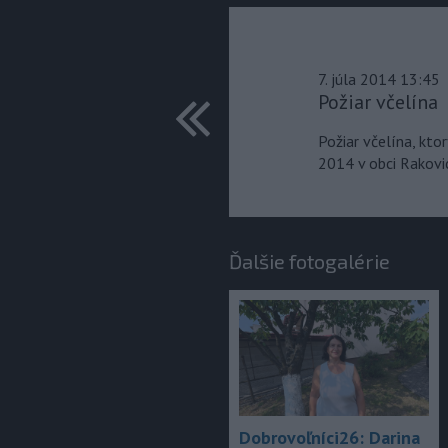
7. júla 2014 13:45
predchádza
Požiar včelína
Požiar včelína, kto
2014 v obci Rakovi
Ďalšie fotogalérie
Dobrovoľníci26: Darina