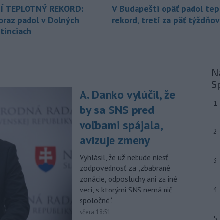
mimoriadne situácie v obciach Nižný
Í TEPLOTNÝ REKORD:
V Budapešti opäť padol tep
Čaj a Vyšný Čaj v okrese Košice-okolie.
oraz padol v Dolných
rekord, tretí za päť týždňov
tinciach
-
Od piatku do nedele (9. 8.)
10:59
do ukončenia premávky bude z
dôvodu
hudobného festivalu
Lovestream na starom letisku v
Na
bratislavských Vajnoroch upravená
S
organizácia MHD v oblasti Vajnôr.
A. Danko vylúčil, že
-
Slovenský futbalista Lukáš
10:44
1
by sa SNS pred
Haraslín môže v najbližšom období
zmeniť
klubovú adresu. O 30-ročného
voľbami spájala,
2
stredopoliara Sparty Praha sa podľa
avizuje zmeny
portálu isport.cz zaujíma
saudskoarabský Al-Fateh.
Vyhlásil, že už nebude niesť
3
zodpovednosť za „zbabrané
-
Vo veku 94 rokov zomrela 29.
10:23
zonácie, odposluchy ani za iné
júla 2026 herečka a dlhoročná
veci, s ktorými SNS nemá nič
4
členka
Slovenského komorného
spoločné“.
divadla (SKD) v Martine Helena
Sudická.
včera 18:51
5