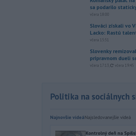
Románsky palác na
sa podarilo statick
včera 18:00
Slováci získali vo V
Lacko: Rastú talen
včera 15:51
Slovenky remizoval
prípravnom dueli s
aktualizovan
včera 17:13
,
včera 19:45
Politika na sociálnych 
Najnovšie videá
Najsledovanejšie videá
Kontrolný deň na Spišs