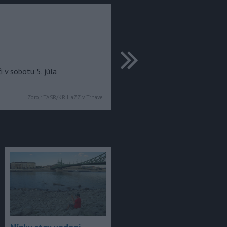
ďalšie
i v sobotu 5. júla
Zdroj:
TASR/KR HaZZ v Trnave