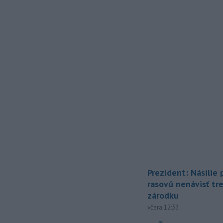
Prezident: Násilie
rasovú nenávisť tr
zárodku
včera 12:33