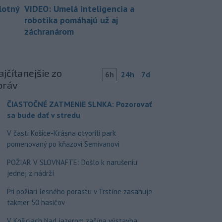
lotný
VIDEO: Umelá inteligencia a
robotika pomáhajú už aj
záchranárom
jčítanejšie zo
6h
24h
7d
práv
ČIASTOČNÉ ZATMENIE SLNKA: Pozorovať
sa bude dať v stredu
V časti Košice-Krásna otvorili park
pomenovaný po kňazovi Semivanovi
POŽIAR V SLOVNAFTE: Došlo k narušeniu
jednej z nádrží
Pri požiari lesného porastu v Trstíne zasahuje
takmer 50 hasičov
V Košiciach Nad jazerom začína výstavba