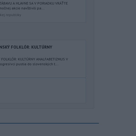
 ZÁBAVU A HLAVNE SA V PORIADKU VRÁŤTE
nočnej akcie navštívili pa...
kej republiky
ENSKÝ FOLKLÓR: KULTÚRNY
Ý FOLKLÓR: KULTÚRNY ANALFABETIZMUS V
resívci pustia do slovenských t...