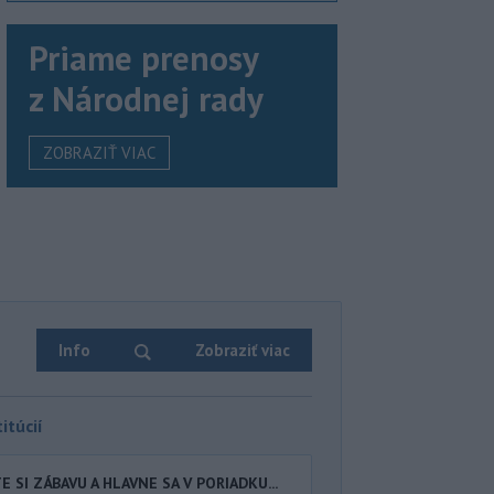
Priame prenosy
z Národnej rady
ZOBRAZIŤ VIAC
Info
Zobraziť viac
itúcií
 SI ZÁBAVU A HLAVNE SA V PORIADKU...