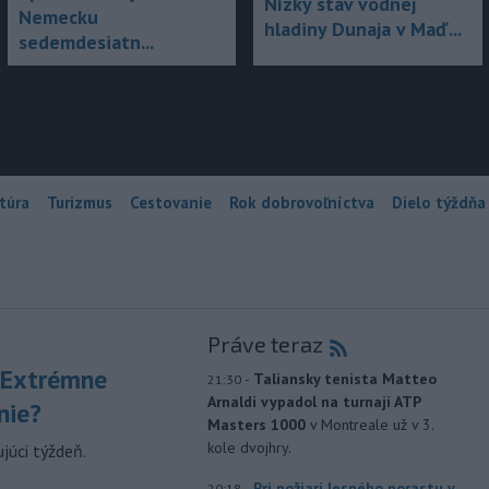
Nízky stav vodnej
Nemecku
hladiny Dunaja v Maď...
sedemdesiatn...
túra
Turizmus
Cestovanie
Rok dobrovoľníctva
Dielo týždňa
Práve teraz
 Extrémne
-
Taliansky tenista Matteo
21:30
Arnaldi vypadol na turnaji ATP
nie?
Masters 1000
v Montreale už v 3.
kole dvojhry.
júci týždeň.
-
Pri požiari lesného porastu v
20:18