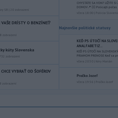
CHYSTÁTE SA VON? UŽITE SI
-
Silné búrky vo štvrtok
DOMOV📍 👮‍♂️ Policajti počas 
12:00
úry SR
|
20
zobrazení
vyvolali v hornatých oblastiach
včera 18:00
|
Polícia Slovens
západného
Rakúska povodne a
IE VAŠE DRÍSTY O BENZÍNE⁉️
zosuvy pôdy.
Najnovšie politické statusy
-
Slovenský
11:51
8
zobrazení
hydrometeorologický ústav (SHMÚ)
KEĎ PS ÚTOČÍ NA SLOV
varuje v piatok
pred búrkami vo
ANALFABETIZ...
tky kúty Slovenska
viacerých okresoch stredného a
KEĎ PS ÚTOČÍ NA SLOVENSK
východného Slovenska. Vydal preto
PRIAMOM PRENOSE Keď sa prog
732
zobrazení
výstrahu prvého stupňa.
včera 20:50
|
Kéry Marián
T CHCE VYBRAŤ OD ŠOFÉROV
-
Ministerstvo vnútra (MV) SR
11:18
Pročko Jozef
požiada Národný bezpečnostný
úrad
včera 19:56
|
Pročko Jozef
(NBÚ) o nezávislé odborné posúdenie
8
zobrazení
dodaných radarových zariadení, ktoré
sú v pilotnej prevádzke.
-
Pre pretrvávajúce sucho,
11:03
horúčavy a nedostatok pitnej vody
boli do odvolania vyhlásené