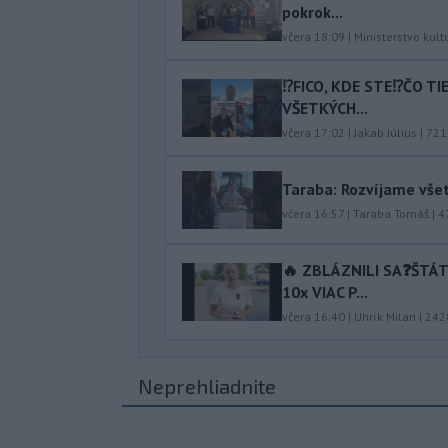
pokrok...
včera 18:09
|
Ministerstvo kult
⁉️FICO, KDE STE⁉️ČO T
VŠETKÝCH...
včera 17:02
|
Jakab Július
|
721
Taraba: Rozvíjame vše
včera 16:57
|
Taraba Tomáš
|
4
🔥 ZBLÁZNILI SA❓️ŠTÁ
10x VIAC P...
včera 16:40
|
Uhrík Milan
|
242
Neprehliadnite