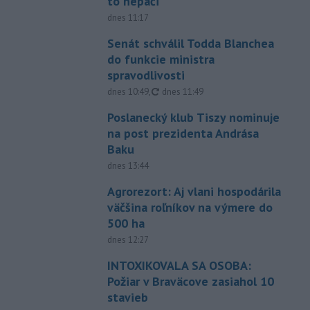
to nepáči
dnes 11:17
Senát schválil Todda Blanchea
do funkcie ministra
spravodlivosti
aktualizované
dnes 10:49
,
dnes 11:49
Poslanecký klub Tiszy nominuje
na post prezidenta Andrása
Baku
dnes 13:44
Agrorezort: Aj vlani hospodárila
väčšina roľníkov na výmere do
500 ha
dnes 12:27
INTOXIKOVALA SA OSOBA:
Požiar v Braväcove zasiahol 10
stavieb