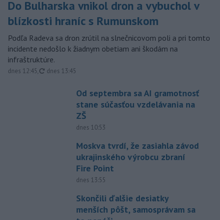
Do Bulharska vnikol dron a vybuchol v
blízkosti hraníc s Rumunskom
Podľa Radeva sa dron zrútil na slnečnicovom poli a pri tomto
incidente nedošlo k žiadnym obetiam ani škodám na
infraštruktúre.
aktualizované
dnes 12:45
,
dnes 13:45
Od septembra sa AI gramotnosť
stane súčasťou vzdelávania na
ZŠ
dnes 10:53
Moskva tvrdí, že zasiahla závod
ukrajinského výrobcu zbraní
Fire Point
dnes 13:55
Skončili ďalšie desiatky
menších pôšt, samosprávam sa