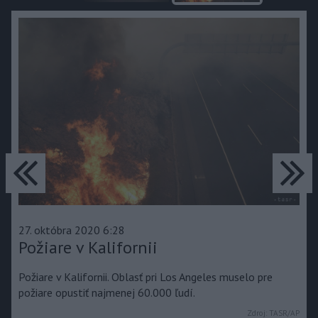
predchádzajúce
ďa
27. októbra 2020 6:28
Požiare v Kalifornii
Požiare v Kalifornii. Oblasť pri Los Angeles muselo pre
požiare opustiť najmenej 60.000 ľudí.
Zdroj:
TASR/AP