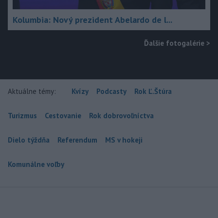
Kolumbia: Nový prezident Abelardo de l...
Ďalšie fotogalérie
>
Aktuálne témy:
Kvízy
Podcasty
Rok Ľ.Štúra
Turizmus
Cestovanie
Rok dobrovoľníctva
Dielo týždňa
Referendum
MS v hokeji
Komunálne voľby