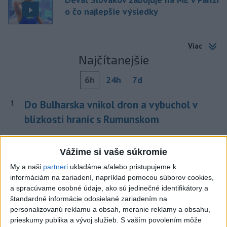
o čo najlepšie výsledky
Viac
Najčítanejšie
6h
24h
7d
Do Bulharska vnikol dron a vybuchol v
1
blízkosti hraníc s Rumunskom
2
ÚPLNÉ ZATMENIE SLNKA: Časť Európy zahalí tma,
Vážime si vaše súkromie
hrozia dôsledky
My a naši
partneri
ukladáme a/alebo pristupujeme k
3
ČIASTOČNÉ ZATMENIE SLNKA: Pozorovať sa bude dať v
informáciám na zariadení, napríklad pomocou súborov cookies,
stredu
a spracúvame osobné údaje, ako sú jedinečné identifikátory a
štandardné informácie odosielané zariadením na
4
V časti Košice-Krásna otvorili park pomenovaný po
personalizovanú reklamu a obsah, meranie reklamy a obsahu,
kňazovi Semivanovi
prieskumy publika a vývoj služieb.
S vaším povolením môže