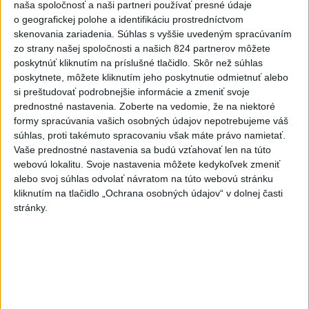
naša spoločnosť a naši partneri používať presné údaje
5
Pekárka zachránila život svojim zákazníkom, ktorí sa pár
o geografickej polohe a identifikáciu prostredníctvom
dní neukázali
skenovania zariadenia. Súhlas s vyššie uvedeným spracúvaním
zo strany našej spoločnosti a našich 824 partnerov môžete
6
Na Kamzíku v Bratislave v sobotu otvoria nové Šantisko
poskytnúť kliknutím na príslušné tlačidlo. Skôr než súhlas
pre deti
poskytnete, môžete kliknutím jeho poskytnutie odmietnuť alebo
si preštudovať podrobnejšie informácie a zmeniť svoje
7
Obranca Kaša dostal od Žiliny povolenie hľadať si nový
prednostné nastavenia.
Zoberte na vedomie, že na niektoré
klub
formy spracúvania vašich osobných údajov nepotrebujeme váš
súhlas, proti takémuto spracovaniu však máte právo namietať.
Vaše prednostné nastavenia sa budú vzťahovať len na túto
Najnovšie správy na Teraz.sk
webovú lokalitu. Svoje nastavenia môžete kedykoľvek zmeniť
Vyhlásenia
alebo svoj súhlas odvolať návratom na túto webovú stránku
kliknutím na tlačidlo „Ochrana osobných údajov“ v dolnej časti
Priame prenosy z Národnej rady SR
stránky.
Politika na sociálnych sieťach