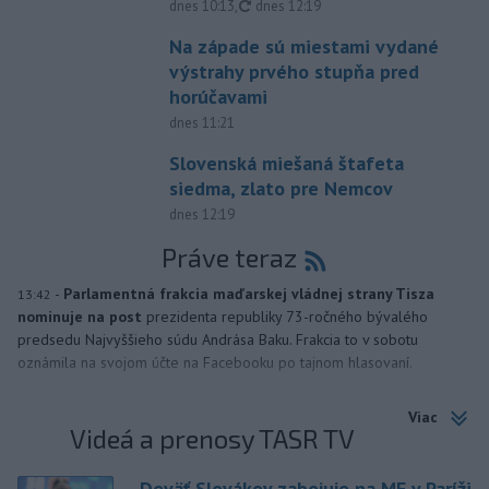
aktualizované
dnes 10:13
,
dnes 12:19
Na západe sú miestami vydané
výstrahy prvého stupňa pred
horúčavami
dnes 11:21
Slovenská miešaná štafeta
siedma, zlato pre Nemcov
dnes 12:19
Práve teraz
-
Parlamentná frakcia maďarskej vládnej strany Tisza
13:42
nominuje na post
prezidenta republiky 73-ročného bývalého
predsedu Najvyššieho súdu Andrása Baku. Frakcia to v sobotu
oznámila na svojom účte na Facebooku po tajnom hlasovaní.
Viac
Videá a prenosy TASR TV
Deväť Slovákov zabojuje na ME v Paríži