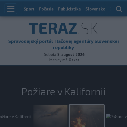
Index
Šport
Počasie
Publicistika
Slovensko
Zahranič
TERAZ
.SK
Spravodajský portál Tlačovej agentúry Slovenskej
republiky
Sobota
8. august 2026
Meniny má
Oskar
Požiare v Kalifornii