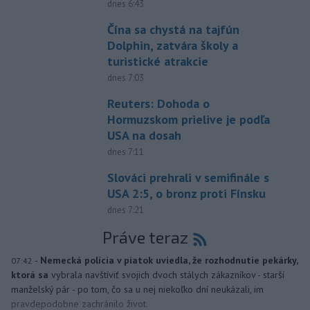
dnes 6:43
Čína sa chystá na tajfún
Dolphin, zatvára školy a
turistické atrakcie
dnes 7:03
Reuters: Dohoda o
Hormuzskom prielive je podľa
USA na dosah
dnes 7:11
Slováci prehrali v semifinále s
USA 2:5, o bronz proti Fínsku
dnes 7:21
Práve teraz
-
Nemecká polícia v piatok uviedla, že rozhodnutie pekárky,
07:42
ktorá sa
vybrala navštíviť svojich dvoch stálych zákazníkov - starší
manželský pár - po tom, čo sa u nej niekoľko dní neukázali, im
pravdepodobne zachránilo život.