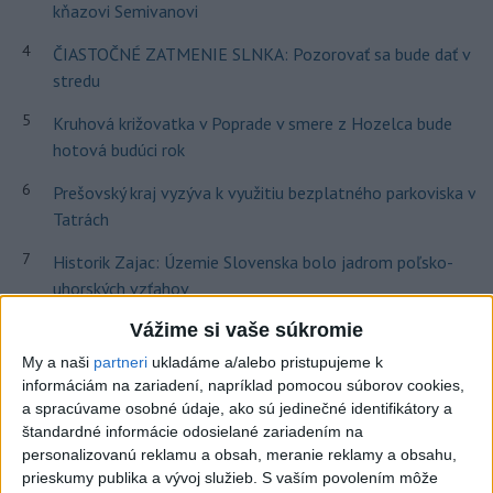
kňazovi Semivanovi
4
ČIASTOČNÉ ZATMENIE SLNKA: Pozorovať sa bude dať v
stredu
5
Kruhová križovatka v Poprade v smere z Hozelca bude
hotová budúci rok
6
Prešovský kraj vyzýva k využitiu bezplatného parkoviska v
Tatrách
7
Historik Zajac: Územie Slovenska bolo jadrom poľsko-
uhorských vzťahov
Vážime si vaše súkromie
Najnovšie správy na Teraz.sk
My a naši
partneri
ukladáme a/alebo pristupujeme k
informáciám na zariadení, napríklad pomocou súborov cookies,
Vyhlásenia
a spracúvame osobné údaje, ako sú jedinečné identifikátory a
Priame prenosy z Národnej rady SR
štandardné informácie odosielané zariadením na
personalizovanú reklamu a obsah, meranie reklamy a obsahu,
prieskumy publika a vývoj služieb.
S vaším povolením môže