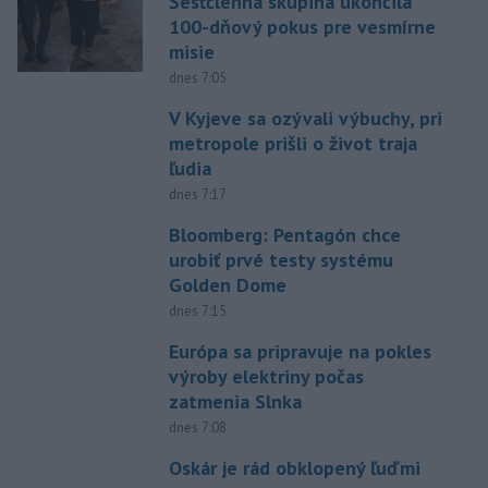
Šesťčlenná skupina ukončila
100-dňový pokus pre vesmírne
misie
dnes 7:05
V Kyjeve sa ozývali výbuchy, pri
metropole prišli o život traja
ľudia
dnes 7:17
Bloomberg: Pentagón chce
urobiť prvé testy systému
Golden Dome
dnes 7:15
Európa sa pripravuje na pokles
výroby elektriny počas
zatmenia Slnka
dnes 7:08
Oskár je rád obklopený ľuďmi