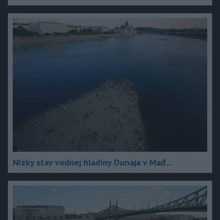
Nízky stav vodnej hladiny Dunaja v Maď...