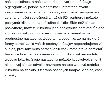
naša spoločnosť a naši partneri používať presné údaje
o geografickej polohe a identifikáciu prostredníctvom
Politika na sociálnych sieťach
skenovania zariadenia. Súhlas s vyššie uvedeným spracúvaním
zo strany našej spoločnosti a našich 824 partnerov môžete
poskytnúť kliknutím na príslušné tlačidlo. Skôr než súhlas
Zobraziť viac
Info
poskytnete, môžete kliknutím jeho poskytnutie odmietnuť alebo
si preštudovať podrobnejšie informácie a zmeniť svoje
prednostné nastavenia.
Zoberte na vedomie, že na niektoré
Najnovšie videá
Najsledovanejšie videá
formy spracúvania vašich osobných údajov nepotrebujeme váš
súhlas, proti takémuto spracovaniu však máte právo namietať.
Kontrolný deň na Spišskom hrade
Vaše prednostné nastavenia sa budú vzťahovať len na túto
potvrdil výrazný pokrok...
webovú lokalitu. Svoje nastavenia môžete kedykoľvek zmeniť
včera 18:09
|
Ministerstvo kultúry SR
|
26
alebo svoj súhlas odvolať návratom na túto webovú stránku
zobrazení
kliknutím na tlačidlo „Ochrana osobných údajov“ v dolnej časti
stránky.
⁉️FICO, KDE STE⁉️ČO TIE VAŠE DRÍSTY
O BENZÍNE⁉️VŠETKÝCH...
včera 17:02
|
Jakab Július
|
8713
zobrazení
Taraba: Rozvíjame všetky kúty
Slovenska
včera 16:57
|
Taraba Tomáš
|
5448
zobrazení