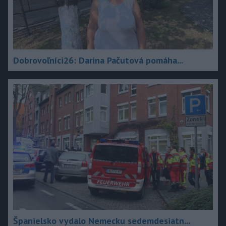
Dobrovoľníci26: Darina Pačutová pomáha...
Španielsko vydalo Nemecku sedemdesiatn...