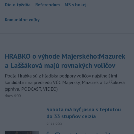
Dielo týždňa
Referendum
MS v hokeji
Komunálne voľby
HRABKO o výhode Majerského:Mazurek
a Laššáková majú rovnakých voličov
Podľa Hrabka sú z hľadiska podpory voličov najsilnejšími
kandidátmi na predsedu VÚC Majerský, Mazurek a Laššáková
(správa, PODCAST, VIDEO)
dnes 6:00
Sobota má byť jasná s teplotou
do 33 stupňov celzia
dnes 6:55