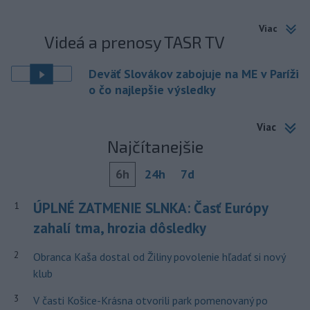
Viac
Videá a prenosy TASR TV
Deväť Slovákov zabojuje na ME v Paríži
o čo najlepšie výsledky
Viac
Najčítanejšie
6h
24h
7d
ÚPLNÉ ZATMENIE SLNKA: Časť Európy
1
zahalí tma, hrozia dôsledky
2
Obranca Kaša dostal od Žiliny povolenie hľadať si nový
klub
3
V časti Košice-Krásna otvorili park pomenovaný po