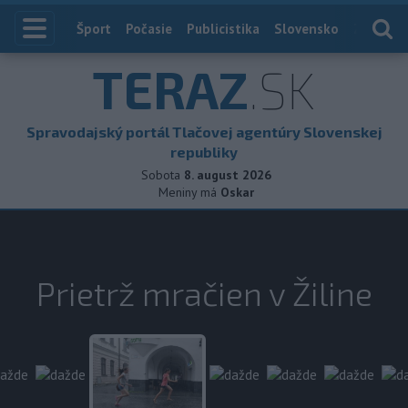
Index
Šport
Počasie
Publicistika
Slovensko
Zahranič
TERAZ
.SK
Spravodajský portál Tlačovej agentúry Slovenskej
republiky
Sobota
8. august 2026
Meniny má
Oskar
Prietrž mračien v Žiline