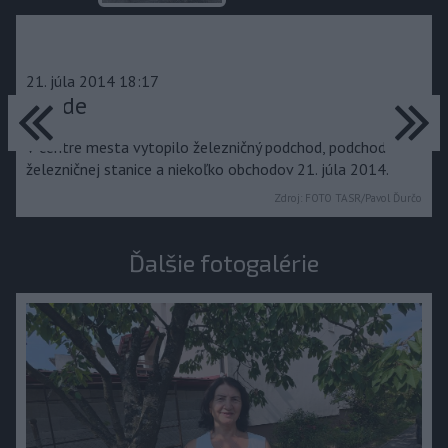
21. júla 2014 18:17
predchádzajúce
ďa
dažde
V centre mesta vytopilo železničný podchod, podchod
železničnej stanice a niekoľko obchodov 21. júla 2014.
Zdroj:
FOTO TASR/Pavol Ďurčo
Ďalšie fotogalérie