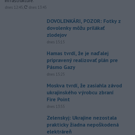
infraštruktúre.
aktualizované
dnes 12:45
,
dnes 13:45
DOVOLENKÁRI, POZOR: Fotky z
dovolenky môžu prilákať
zlodejov
dnes 15:15
Hamas tvrdí, že je naďalej
pripravený realizovať plán pre
Pásmo Gazy
dnes 15:25
Moskva tvrdí, že zasiahla závod
ukrajinského výrobcu zbraní
Fire Point
dnes 13:55
Zelenskyj: Ukrajine nezostala
prakticky žiadna nepoškodená
elektráreň