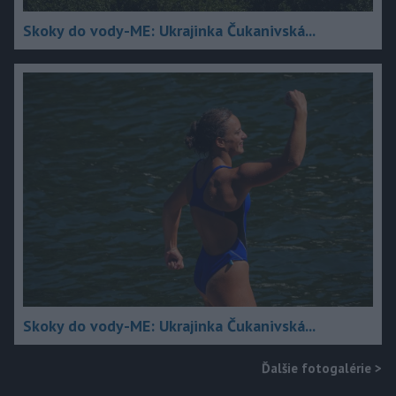
Skoky do vody-ME: Ukrajinka Čukanivská...
Skoky do vody-ME: Ukrajinka Čukanivská...
Ďalšie fotogalérie
>