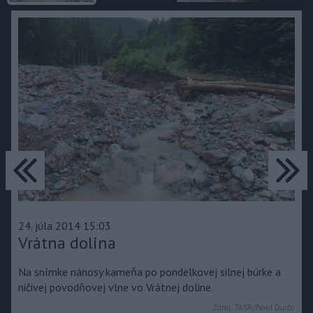
predchádzajúce
ďa
24. júla 2014 15:03
Vrátna dolina
Na snímke nánosy kameňa po pondelkovej silnej búrke a
ničivej povodňovej vlne vo Vrátnej doline.
Zdroj:
TASR/Pavol Ďurčo