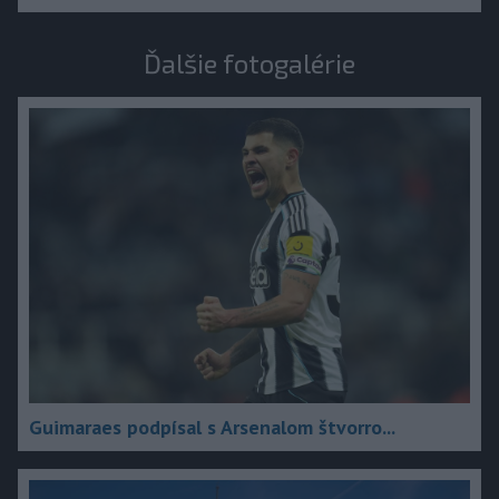
Ďalšie fotogalérie
Guimaraes podpísal s Arsenalom štvorro...