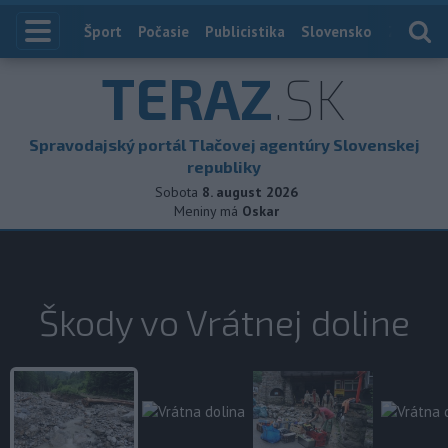
Index
Šport
Počasie
Publicistika
Slovensko
Zahranič
TERAZ
.SK
Spravodajský portál Tlačovej agentúry Slovenskej
republiky
Sobota
8. august 2026
Meniny má
Oskar
Škody vo Vrátnej doline