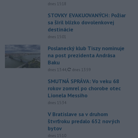
dnes 15:18
STOVKY EVAKUOVANÝCH: Požiar
sa šíril blízko dovolenkovej
destinácie
dnes 15:01
Poslanecký klub Tiszy nominuje
na post prezidenta Andrása
Baku
aktualizované
dnes 13:44
,
dnes 13:59
SMUTNÁ SPRÁVA: Vo veku 68
rokov zomrel po chorobe otec
Lionela Messiho
dnes 15:34
V Bratislave sa v druhom
štvrťroku predalo 652 nových
bytov
dnes 15:10