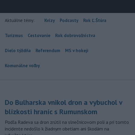
Aktuálne témy:
Kvízy
Podcasty
Rok Ľ.Štúra
Turizmus
Cestovanie
Rok dobrovoľníctva
Dielo týždňa
Referendum
MS v hokeji
Komunálne voľby
Do Bulharska vnikol dron a vybuchol v
blízkosti hraníc s Rumunskom
Podľa Radeva sa dron zrútil na slnečnicovom poli a pri tomto
incidente nedošlo k žiadnym obetiam ani škodám na