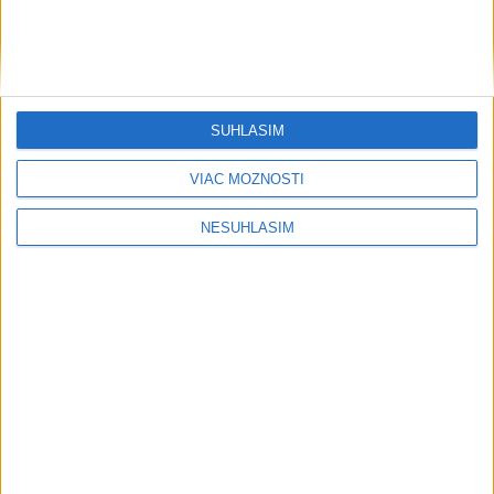
....
SÚHLASÍM
VIAC MOŽNOSTÍ
NESÚHLASÍM
....