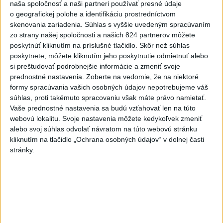
Najčítanejšie
naša spoločnosť a naši partneri používať presné údaje
o geografickej polohe a identifikáciu prostredníctvom
6h
24h
7d
skenovania zariadenia. Súhlas s vyššie uvedeným spracúvaním
zo strany našej spoločnosti a našich 824 partnerov môžete
Do Bulharska vnikol dron a vybuchol v
poskytnúť kliknutím na príslušné tlačidlo. Skôr než súhlas
1
poskytnete, môžete kliknutím jeho poskytnutie odmietnuť alebo
blízkosti hraníc s Rumunskom
si preštudovať podrobnejšie informácie a zmeniť svoje
prednostné nastavenia.
Zoberte na vedomie, že na niektoré
2
Na Kamzíku v Bratislave v sobotu otvoria nové Šantisko
formy spracúvania vašich osobných údajov nepotrebujeme váš
pre deti
súhlas, proti takémuto spracovaniu však máte právo namietať.
Vaše prednostné nastavenia sa budú vzťahovať len na túto
3
ČIASTOČNÉ ZATMENIE SLNKA: Pozorovať sa bude dať v
webovú lokalitu. Svoje nastavenia môžete kedykoľvek zmeniť
stredu
alebo svoj súhlas odvolať návratom na túto webovú stránku
kliknutím na tlačidlo „Ochrana osobných údajov“ v dolnej časti
4
V časti Košice-Krásna otvorili park pomenovaný po
stránky.
kňazovi Semivanovi
5
Prehliadka Smoleníc predstaví hradisko, zámok i prírodu
Malých Karpát
6
ÚPLNÉ ZATMENIE SLNKA: Časť Európy zahalí tma,
hrozia dôsledky