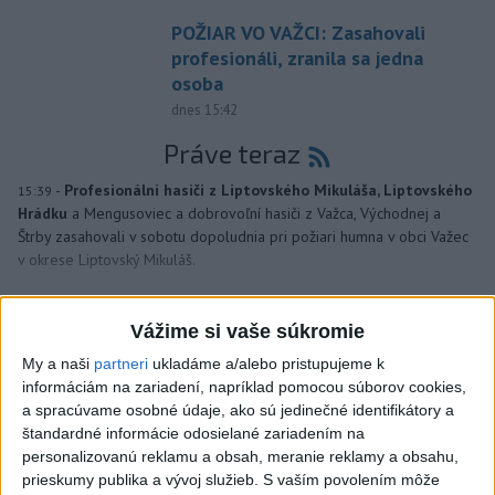
POŽIAR VO VAŽCI: Zasahovali
profesionáli, zranila sa jedna
osoba
dnes 15:42
Práve teraz
-
Profesionálni hasiči z Liptovského Mikuláša, Liptovského
15:39
Hrádku
a Mengusoviec a dobrovoľní hasiči z Važca, Východnej a
Štrby zasahovali v sobotu dopoludnia pri požiari humna v obci Važec
v okrese Liptovský Mikuláš.
Viac
Videá a prenosy TASR TV
Vážime si vaše súkromie
My a naši
partneri
ukladáme a/alebo pristupujeme k
Deväť Slovákov zabojuje na ME v Paríži
informáciám na zariadení, napríklad pomocou súborov cookies,
o čo najlepšie výsledky
a spracúvame osobné údaje, ako sú jedinečné identifikátory a
štandardné informácie odosielané zariadením na
personalizovanú reklamu a obsah, meranie reklamy a obsahu,
Viac
prieskumy publika a vývoj služieb.
S vaším povolením môže