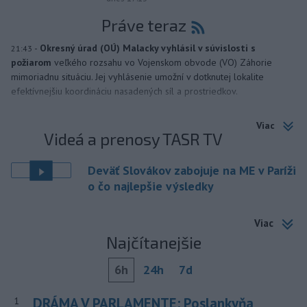
Práve teraz
-
Okresný úrad (OÚ) Malacky vyhlásil v súvislosti s
21:43
požiarom
veľkého rozsahu vo Vojenskom obvode (VO) Záhorie
mimoriadnu situáciu. Jej vyhlásenie umožní v dotknutej lokalite
efektívnejšiu koordináciu nasadených síl a prostriedkov.
Viac
Videá a prenosy TASR TV
Deväť Slovákov zabojuje na ME v Paríži
o čo najlepšie výsledky
Viac
Najčítanejšie
6h
24h
7d
DRÁMA V PARLAMENTE: Poslankyňa
1