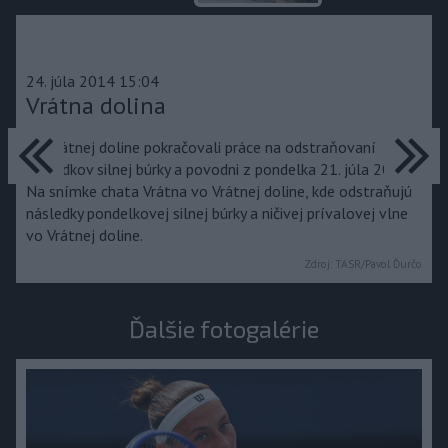
24. júla 2014 15:04
Vrátna dolina
predchádzajúce
ďa
Vo Vrátnej doline pokračovali práce na odstraňovaní
následkov silnej búrky a povodni z pondelka 21. júla 2014.
Na snímke chata Vrátna vo Vrátnej doline, kde odstraňujú
následky pondelkovej silnej búrky a ničivej prívalovej vlne
vo Vrátnej doline.
Zdroj:
TASR/Pavol Ďurčo
Ďalšie fotogalérie