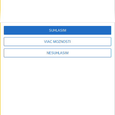
SÚHLASÍM
VIAC MOŽNOSTÍ
NESÚHLASÍM
....