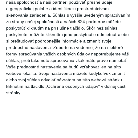
naša spoločnosť a naši partneri používať presné údaje
Najnovšie správy na Teraz.sk
o geografickej polohe a identifikáciu prostredníctvom
Vyhlásenia
skenovania zariadenia. Súhlas s vyššie uvedeným spracúvaním
zo strany našej spoločnosti a našich 824 partnerov môžete
Priame prenosy z Národnej rady SR
poskytnúť kliknutím na príslušné tlačidlo. Skôr než súhlas
poskytnete, môžete kliknutím jeho poskytnutie odmietnuť alebo
si preštudovať podrobnejšie informácie a zmeniť svoje
prednostné nastavenia.
Zoberte na vedomie, že na niektoré
formy spracúvania vašich osobných údajov nepotrebujeme váš
Politika na sociálnych sieťach
súhlas, proti takémuto spracovaniu však máte právo namietať.
Vaše prednostné nastavenia sa budú vzťahovať len na túto
webovú lokalitu. Svoje nastavenia môžete kedykoľvek zmeniť
Zobraziť viac
Info
alebo svoj súhlas odvolať návratom na túto webovú stránku
kliknutím na tlačidlo „Ochrana osobných údajov“ v dolnej časti
stránky.
Najnovšie videá
Najsledovanejšie videá
R. FICO: ČO SA NEZMESTILO NA
TLAČOVKU LXV.
dnes 18:24
|
Smer - SSD
|
4641
zobrazení
T. Gašpar: Kto odstrihol lacné energie