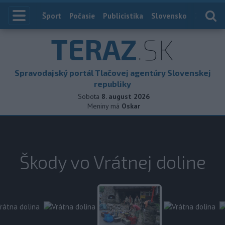
Index
Šport
Počasie
Publicistika
Slovensko
Zahranič
TERAZ
.SK
Spravodajský portál Tlačovej agentúry Slovenskej
republiky
Sobota
8. august 2026
Meniny má
Oskar
Škody vo Vrátnej doline