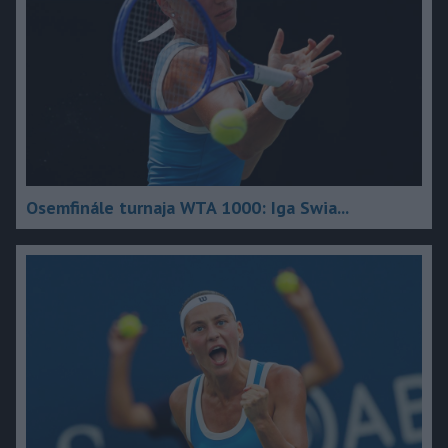
Osemfinále turnaja WTA 1000: Iga Swia...