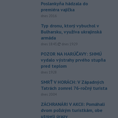
Poslankyňa hádzala do
premiéra vajíčka
dnes 20:16
Typ dronu, ktorý vybuchol v
Bulharsku, využíva ukrajinská
armáda
aktualizované
dnes 18:43
,
dnes 19:29
POZOR NA HARÚČAVY: SHMÚ
vydalo výstrahy prvého stupňa
pred teplom
dnes 19:28
SMRŤ V HORÁCH: V Západných
Tatrách zomrel 76-ročný turista
dnes 20:04
ZÁCHRANÁRI V AKCII: Pomáhali
dvom poľským turistkám, obe
utrpeli úrazy