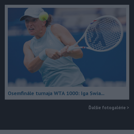
Osemfinále turnaja WTA 1000: Iga Swia...
Ďalšie fotogalérie
>