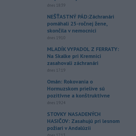
dnes 18:39
NEŠŤASTNÝ PÁD:Záchranári
pomáhali 25-ročnej žene,
skončila v nemocnici
dnes 19:10
MLADÍK VYPADOL Z FERRATY:
Na Skalke pri Kremnici
zasahovali záchranári
dnes 17:19
Omán: Rokovania o
Hormuzskom prielive sú
pozitívne a konštruktívne
dnes 19:24
STOVKY NASADENÝCH
HASIČOV: Zasahujú pri lesnom
požiari v Andalúzii
dnes 17:13