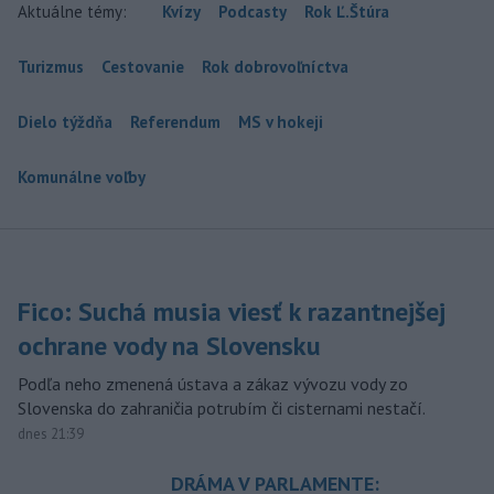
Aktuálne témy:
Kvízy
Podcasty
Rok Ľ.Štúra
Turizmus
Cestovanie
Rok dobrovoľníctva
Dielo týždňa
Referendum
MS v hokeji
Komunálne voľby
Fico: Suchá musia viesť k razantnejšej
ochrane vody na Slovensku
Podľa neho zmenená ústava a zákaz vývozu vody zo
Slovenska do zahraničia potrubím či cisternami nestačí.
dnes 21:39
DRÁMA V PARLAMENTE: