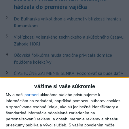
hádzala do premiéra vajíčka
2
Do Bulharska vnikol dron a vybuchol v blízkosti hraníc s
Rumunskom
3
V blízkosti Vojenského technického a skúšobného ústavu
Záhorie HORÍ
4
Očovská folklórna hruda tradične privítala domáce
folklórne kolektívy
5
ČIASTOČNÉ ZATMENIE SLNKA: Pozorovať sa bude dať v
stredu
Vážime si vaše súkromie
6
Prehliadka Smoleníc predstaví hradisko, zámok i prírodu
My a naši
partneri
ukladáme a/alebo pristupujeme k
Malých Karpát
informáciám na zariadení, napríklad pomocou súborov cookies,
a spracúvame osobné údaje, ako sú jedinečné identifikátory a
7
Kúpele Brusno pripravujú 19. ročník festivalu Jozefa
štandardné informácie odosielané zariadením na
Bednárika
personalizovanú reklamu a obsah, meranie reklamy a obsahu,
prieskumy publika a vývoj služieb.
S vaším povolením môže