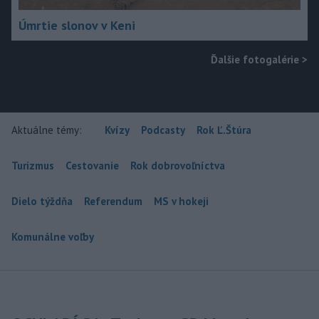
Úmrtie slonov v Keni
Ďalšie fotogalérie
>
Aktuálne témy:
Kvízy
Podcasty
Rok Ľ.Štúra
Turizmus
Cestovanie
Rok dobrovoľníctva
Dielo týždňa
Referendum
MS v hokeji
Komunálne voľby