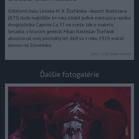
Odletovú halu Letiska M. R. Štefánika - Airport Bratislava
(BTS) bude najbližšie tri roky zdobiť jediná existujúca replika
dvojplošníka Caproni Ca 33 na svete. Ide o maketu
lietadla, v ktorom generál Milan Rastislav Štefánik
absolvoval svoj posledný let, keď sa v roku 1919 vracal
domov na Slovensko.
Zdroj:
TASR/Štefan Puškáš
Ďalšie fotogalérie