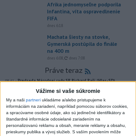
Afrika jednomyseľne podporila
Infantina, víta ospravedlnenie
FIFA
dnes 6:18
Machata šiesty na stovke,
Gymerská postúpila do finále
na 400 m
aktualizované
dnes 6:08
,
dnes 7:08
Práve teraz
-
Predseda Národnej rady SR Richard Raši (Hlas-SD)
08:41
odsudzuje útok na
mladých ľudí zo zahraničia, ktorý sa stal v Nitre.
Vážime si vaše súkromie
Verí, že polícia páchateľov nájde a za tento čin ponesú následky.
My a naši
partneri
ukladáme a/alebo pristupujeme k
informáciám na zariadení, napríklad pomocou súborov cookies,
Viac
Videá a prenosy TASR TV
a spracúvame osobné údaje, ako sú jedinečné identifikátory a
štandardné informácie odosielané zariadením na
personalizovanú reklamu a obsah, meranie reklamy a obsahu,
Deväť Slovákov zabojuje na ME v Paríži
prieskumy publika a vývoj služieb.
S vaším povolením môže
o čo najlepšie výsledky