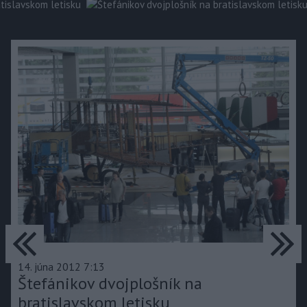
predchádzajúce
ďa
14. júna 2012 7:13
Štefánikov dvojplošník na
bratislavskom letisku