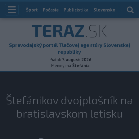
Index
Šport
Počasie
Publicistika
Slovensko
Zahranič
TERAZ
.SK
Spravodajský portál Tlačovej agentúry Slovenskej
republiky
Piatok
7. august 2026
Meniny má
Štefánia
Štefánikov dvojplošník na
bratislavskom letisku