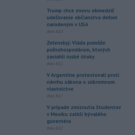
Trump chce znovu obmedziť
udeľovanie občianstva deťom
narodeným v USA
dnes 6:10
Zelenskyj: Vláda pomôže
poľnohospodárom, ktorých
zasiahli ruské útoky
dnes 6:12
V Argentíne protestovali proti
návrhu zákona o súkromnom
vlastníctve
dnes 8:17
V prípade zmiznutia študentov
v Mexiku zatkli bývalého
guvernéra
dnes 6:22