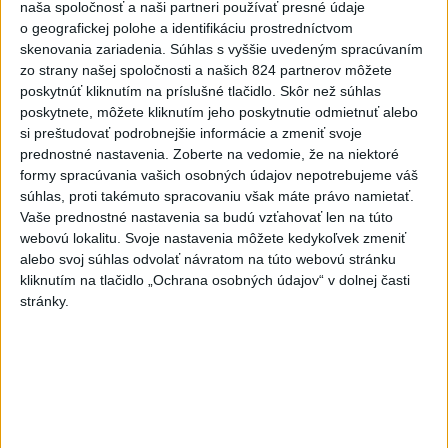
naša spoločnosť a naši partneri používať presné údaje
o geografickej polohe a identifikáciu prostredníctvom
skenovania zariadenia. Súhlas s vyššie uvedeným spracúvaním
Viac
zo strany našej spoločnosti a našich 824 partnerov môžete
Najčítanejšie
poskytnúť kliknutím na príslušné tlačidlo. Skôr než súhlas
poskytnete, môžete kliknutím jeho poskytnutie odmietnuť alebo
6h
24h
7d
si preštudovať podrobnejšie informácie a zmeniť svoje
prednostné nastavenia.
Zoberte na vedomie, že na niektoré
formy spracúvania vašich osobných údajov nepotrebujeme váš
Po streľbe v škole neďaleko Bangkoku
1
súhlas, proti takémuto spracovaniu však máte právo namietať.
hlásia štyroch mŕtvych
Vaše prednostné nastavenia sa budú vzťahovať len na túto
webovú lokalitu. Svoje nastavenia môžete kedykoľvek zmeniť
2
Kruhová križovatka v Poprade v smere z Hozelca bude
alebo svoj súhlas odvolať návratom na túto webovú stránku
hotová budúci rok
kliknutím na tlačidlo „Ochrana osobných údajov“ v dolnej časti
stránky.
3
Prešovský kraj vyzýva k využitiu bezplatného parkoviska v
Tatrách
4
ÚPLNÉ ZATMENIE SLNKA: Časť Európy zahalí tma,
hrozia dôsledky
5
V Košiciach Nad jazerom začína výstavba