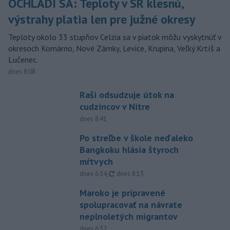
OCHLADÍ SA: Teploty v SR klesnú,
výstrahy platia len pre južné okresy
Teploty okolo 33 stupňov Celzia sa v piatok môžu vyskytnúť v
okresoch Komárno, Nové Zámky, Levice, Krupina, Veľký Krtíš a
Lučenec.
dnes 8:08
Raši odsudzuje útok na
cudzincov v Nitre
dnes 8:41
Po streľbe v škole neďaleko
Bangkoku hlásia štyroch
mŕtvych
aktualizované
dnes 6:34
,
dnes 8:13
Maroko je pripravené
spolupracovať na návrate
neplnoletých migrantov
dnes 6:32