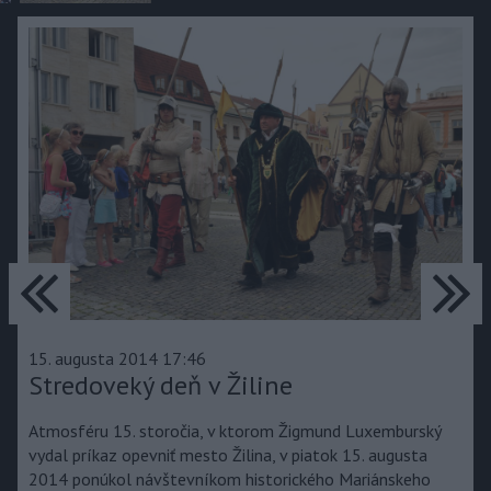
predchádzajúce
ďa
15. augusta 2014 17:46
Stredoveký deň v Žiline
Atmosféru 15. storočia, v ktorom Žigmund Luxemburský
vydal príkaz opevniť mesto Žilina, v piatok 15. augusta
2014 ponúkol návštevníkom historického Mariánskeho