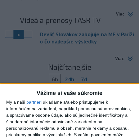
Viac
Videá a prenosy TASR TV
Deväť Slovákov zabojuje na ME v Paríži
o čo najlepšie výsledky
Viac
Najčítanejšie
6h
24h
7d
Vážime si vaše súkromie
ÚPLNÉ ZATMENIE SLNKA: Časť Európy
1
zahalí tma, hrozia dôsledky
My a naši
partneri
ukladáme a/alebo pristupujeme k
informáciám na zariadení, napríklad pomocou súborov cookies,
2
a spracúvame osobné údaje, ako sú jedinečné identifikátory a
Prešovský kraj vyzýva k využitiu bezplatného parkoviska v
štandardné informácie odosielané zariadením na
Tatrách
personalizovanú reklamu a obsah, meranie reklamy a obsahu,
3
prieskumy publika a vývoj služieb.
S vaším povolením môže
Kruhová križovatka v Poprade v smere z Hozelca bude