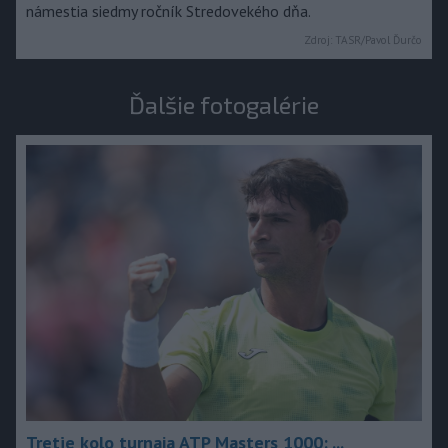
námestia siedmy ročník Stredovekého dňa.
Zdroj:
TASR/Pavol Ďurčo
Ďalšie fotogalérie
Tretie kolo turnaja ATP Masters 1000: ...