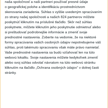
naša spoločnosť a naši partneri používať presné údaje
hotová budúci rok
o geografickej polohe a identifikáciu prostredníctvom
4
skenovania zariadenia. Súhlas s vyššie uvedeným spracúvaním
V Košiciach Nad jazerom začína výstavba
zo strany našej spoločnosti a našich 824 partnerov môžete
chodníka,otvorili aj pumptrack
poskytnúť kliknutím na príslušné tlačidlo. Skôr než súhlas
5
poskytnete, môžete kliknutím jeho poskytnutie odmietnuť alebo
Obnovu posledného úseku cesty na Kráľovu hoľu majú
si preštudovať podrobnejšie informácie a zmeniť svoje
ukončiť v auguste
prednostné nastavenia.
Zoberte na vedomie, že na niektoré
6
formy spracúvania vašich osobných údajov nepotrebujeme váš
Mesto Martin vypovedalo zmluvy na tri rozpracované
súhlas, proti takémuto spracovaniu však máte právo namietať.
investičné akcie
Vaše prednostné nastavenia sa budú vzťahovať len na túto
7
webovú lokalitu. Svoje nastavenia môžete kedykoľvek zmeniť
DPB: Všetky autobusy a trolejbusy majú klimatizáciu
alebo svoj súhlas odvolať návratom na túto webovú stránku
kliknutím na tlačidlo „Ochrana osobných údajov“ v dolnej časti
Najnovšie správy na Teraz.sk
stránky.
Vyhlásenia
Priame prenosy z Národnej rady SR