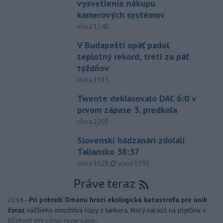
vysvetlenie nákupu
kamerových systémov
včera 17:40
V Budapešti opäť padol
teplotný rekord, tretí za päť
týždňov
včera 19:15
Twente deklasovalo DAC 6:0 v
prvom zápase 3. predkola
včera 22:03
Slovenskí hádzanári zdolali
Taliansko 38:37
aktualizované
včera 16:28
,
včera 19:55
Práve teraz
-
Pri pobreží Ománu hrozí ekologická katastrofa pre únik
21:58
čoraz
väčšieho množstva ropy z tankera, ktorý narazil na plytčinu v
blízkosti prírodnej rezervácie.