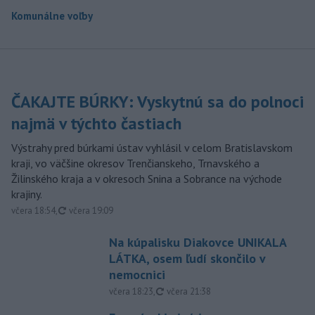
Komunálne voľby
ČAKAJTE BÚRKY: Vyskytnú sa do polnoci
najmä v týchto častiach
Výstrahy pred búrkami ústav vyhlásil v celom Bratislavskom
kraji, vo väčšine okresov Trenčianskeho, Trnavského a
Žilinského kraja a v okresoch Snina a Sobrance na východe
krajiny.
aktualizované
včera 18:54
,
včera 19:09
Na kúpalisku Diakovce UNIKALA
LÁTKA, osem ľudí skončilo v
nemocnici
aktualizované
včera 18:23
,
včera 21:38