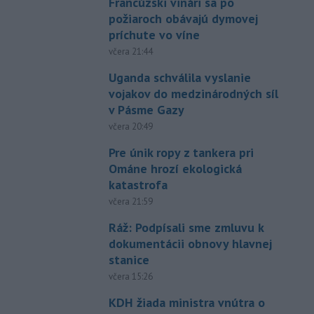
Francúzski vinári sa po
požiaroch obávajú dymovej
príchute vo víne
včera 21:44
Uganda schválila vyslanie
vojakov do medzinárodných síl
v Pásme Gazy
včera 20:49
Pre únik ropy z tankera pri
Ománe hrozí ekologická
katastrofa
včera 21:59
Ráž: Podpísali sme zmluvu k
dokumentácii obnovy hlavnej
stanice
včera 15:26
KDH žiada ministra vnútra o