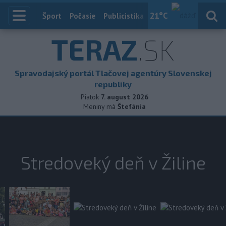
21
°C
Index
Šport
Počasie
Publicistika
Slovensko
Zahranič
TERAZ
.SK
Spravodajský portál Tlačovej agentúry Slovenskej
republiky
Piatok
7. august 2026
Meniny má
Štefánia
Stredoveký deň v Žiline