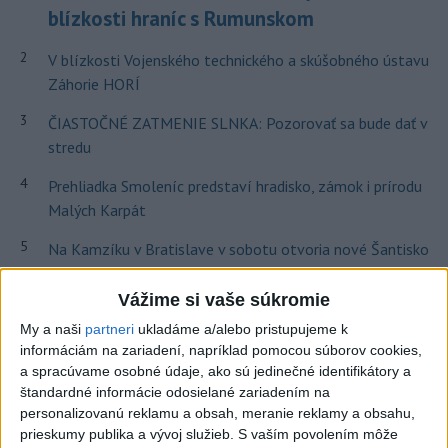
blízkosti hraníc s Rumunskom
2
V blízkosti Vojenského technického a skúšobného ústavu
Záhorie HORÍ
3
ČIASTOČNÉ ZATMENIE SLNKA: Pozorovať sa bude dať v
stredu
4
Prehliadka Smoleníc predstaví hradisko, zámok i prírodu
Malých Karpát
5
Na Kamzíku v Bratislave v sobotu otvoria nové Šantisko
pre deti
Vážime si vaše súkromie
6
Očovská folklórna hruda tradične privítala domáce
My a naši
partneri
ukladáme a/alebo pristupujeme k
folklórne kolektívy
informáciám na zariadení, napríklad pomocou súborov cookies,
a spracúvame osobné údaje, ako sú jedinečné identifikátory a
7
V časti Košice-Krásna otvorili park pomenovaný po
štandardné informácie odosielané zariadením na
kňazovi Semivanovi
personalizovanú reklamu a obsah, meranie reklamy a obsahu,
prieskumy publika a vývoj služieb.
S vaším povolením môže