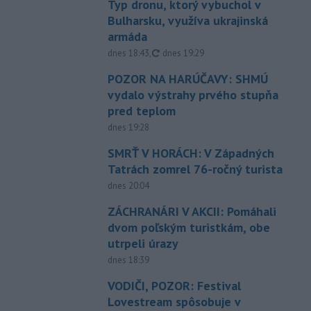
Typ dronu, ktorý vybuchol v
Bulharsku, využíva ukrajinská
armáda
aktualizované
dnes 18:43
,
dnes 19:29
POZOR NA HARÚČAVY: SHMÚ
vydalo výstrahy prvého stupňa
pred teplom
dnes 19:28
SMRŤ V HORÁCH: V Západných
Tatrách zomrel 76-ročný turista
dnes 20:04
ZÁCHRANÁRI V AKCII: Pomáhali
dvom poľským turistkám, obe
utrpeli úrazy
dnes 18:39
VODIČI, POZOR: Festival
Lovestream spôsobuje v