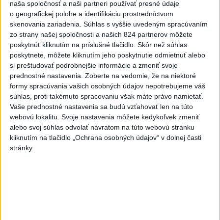
Najnovšie správy na Teraz.sk
naša spoločnosť a naši partneri používať presné údaje
o geografickej polohe a identifikáciu prostredníctvom
Vyhlásenia
skenovania zariadenia. Súhlas s vyššie uvedeným spracúvaním
zo strany našej spoločnosti a našich 824 partnerov môžete
Priame prenosy z Národnej rady SR
poskytnúť kliknutím na príslušné tlačidlo. Skôr než súhlas
poskytnete, môžete kliknutím jeho poskytnutie odmietnuť alebo
si preštudovať podrobnejšie informácie a zmeniť svoje
prednostné nastavenia.
Zoberte na vedomie, že na niektoré
Politika na sociálnych sieťach
formy spracúvania vašich osobných údajov nepotrebujeme váš
súhlas, proti takémuto spracovaniu však máte právo namietať.
Vaše prednostné nastavenia sa budú vzťahovať len na túto
Zobraziť viac
Info
webovú lokalitu. Svoje nastavenia môžete kedykoľvek zmeniť
alebo svoj súhlas odvolať návratom na túto webovú stránku
kliknutím na tlačidlo „Ochrana osobných údajov“ v dolnej časti
Najnovšie videá
Najsledovanejšie videá
stránky.
T. Gašpar: Kto odstrihol lacné energie
z východu? Isto ...
dnes 17:56
|
Smer - SSD
|
814
zobrazení
PARÁDNA AKCIA S VAMI, GULÁŠIK