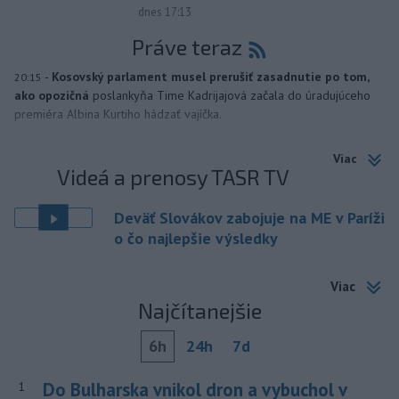
dnes 17:13
Práve teraz
-
Kosovský parlament musel prerušiť zasadnutie po tom,
20:15
ako opozičná
poslankyňa Time Kadrijajová začala do úradujúceho
premiéra Albina Kurtiho hádzať vajíčka.
Viac
Videá a prenosy TASR TV
Deväť Slovákov zabojuje na ME v Paríži
o čo najlepšie výsledky
Viac
Najčítanejšie
6h
24h
7d
Do Bulharska vnikol dron a vybuchol v
1