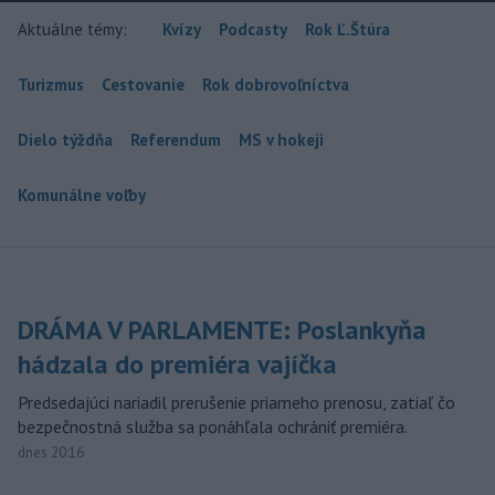
Aktuálne témy:
Kvízy
Podcasty
Rok Ľ.Štúra
Turizmus
Cestovanie
Rok dobrovoľníctva
Dielo týždňa
Referendum
MS v hokeji
Komunálne voľby
DRÁMA V PARLAMENTE: Poslankyňa
hádzala do premiéra vajíčka
Predsedajúci nariadil prerušenie priameho prenosu, zatiaľ čo
bezpečnostná služba sa ponáhľala ochrániť premiéra.
dnes 20:16