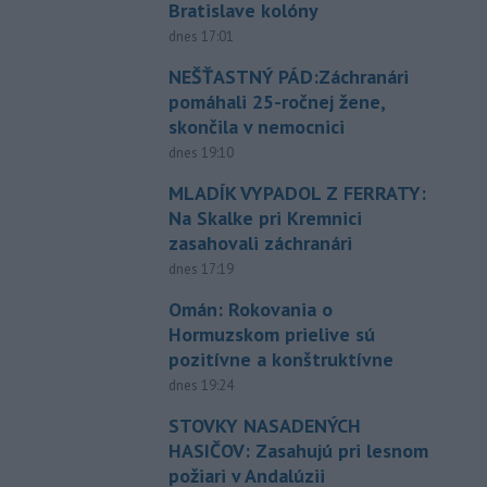
Bratislave kolóny
dnes 17:01
NEŠŤASTNÝ PÁD:Záchranári
pomáhali 25-ročnej žene,
skončila v nemocnici
dnes 19:10
MLADÍK VYPADOL Z FERRATY:
Na Skalke pri Kremnici
zasahovali záchranári
dnes 17:19
Omán: Rokovania o
Hormuzskom prielive sú
pozitívne a konštruktívne
dnes 19:24
STOVKY NASADENÝCH
HASIČOV: Zasahujú pri lesnom
požiari v Andalúzii