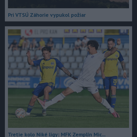
Pri VTSÚ Záhorie vypukol požiar
Tretie kolo Niké ligy: MFK Zemplín Mic...