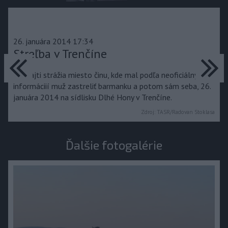
26. januára 2014 17:34
predchádzajúce
Streľba v Trenčíne
ďa
Policajti strážia miesto činu, kde mal podľa neoficiálnych
informáciií muž zastreliť barmanku a potom sám seba, 26.
januára 2014 na sídlisku Dlhé Hony v Trenčíne.
Zdroj:
TASR/Radovan Stoklasa
Ďalšie fotogalérie