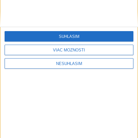
SÚHLASÍM
VIAC MOŽNOSTÍ
NESÚHLASÍM
....