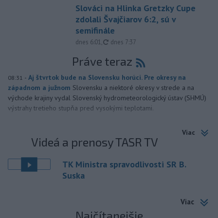
Slováci na Hlinka Gretzky Cupe
zdolali Švajčiarov 6:2, sú v
semifinále
aktualizované
dnes 6:01
,
dnes 7:37
Práve teraz
-
Aj štvrtok bude na Slovensku horúci. Pre okresy na
08:31
západnom a južnom
Slovensku a niektoré okresy v strede a na
východe krajiny vydal Slovenský hydrometeorologický ústav (SHMÚ)
výstrahy tretieho stupňa pred vysokými teplotami.
Viac
Videá a prenosy TASR TV
TK Ministra spravodlivosti SR B.
Suska
Viac
Najčítanejšie