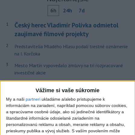
6h
24h
7d
Český herec Vladimír Polívka odmietol
1
zaujímavé filmové projekty
2
Predstavitelia Mladého Hlasu podali trestné oznámenie
na I. Korčoka
3
Mesto Martin vypovedalo zmluvy na tri rozpracované
investičné akcie
4
V Košiciach Nad jazerom začína výstavba
Vážime si vaše súkromie
chodníka,otvorili aj pumptrack
My a naši
partneri
ukladáme a/alebo pristupujeme k
5
ZRÁŽKA VLAKU S AUTOM V LOZORNE: Rušňovodič jej
informáciám na zariadení, napríklad pomocou súborov cookies,
už nedokázal zabrániť
a spracúvame osobné údaje, ako sú jedinečné identifikátory a
štandardné informácie odosielané zariadením na
6
Kruhová križovatka v Poprade v smere z Hozelca bude
personalizovanú reklamu a obsah, meranie reklamy a obsahu,
hotová budúci rok
prieskumy publika a vývoj služieb.
S vaším povolením môže