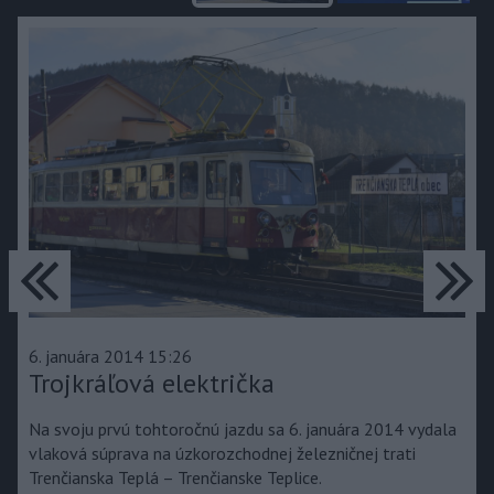
predchádzajúce
ďa
6. januára 2014 15:26
Trojkráľová električka
Na svoju prvú tohtoročnú jazdu sa 6. januára 2014 vydala
vlaková súprava na úzkorozchodnej železničnej trati
Trenčianska Teplá – Trenčianske Teplice.