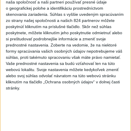
naša spoločnosť a naši partneri používať presné údaje
7
UZAVRETÁ CESTA: Medzi Spišskou Novou Vsou a
o geografickej polohe a identifikáciu prostredníctvom
Levočou sa stala nehoda
skenovania zariadenia. Súhlas s vyššie uvedeným spracúvaním
zo strany našej spoločnosti a našich 824 partnerov môžete
poskytnúť kliknutím na príslušné tlačidlo. Skôr než súhlas
Najnovšie správy na Teraz.sk
poskytnete, môžete kliknutím jeho poskytnutie odmietnuť alebo
si preštudovať podrobnejšie informácie a zmeniť svoje
Vyhlásenia
prednostné nastavenia.
Zoberte na vedomie, že na niektoré
Priame prenosy z Národnej rady SR
formy spracúvania vašich osobných údajov nepotrebujeme váš
súhlas, proti takémuto spracovaniu však máte právo namietať.
Vaše prednostné nastavenia sa budú vzťahovať len na túto
webovú lokalitu. Svoje nastavenia môžete kedykoľvek zmeniť
alebo svoj súhlas odvolať návratom na túto webovú stránku
Politika na sociálnych sieťach
kliknutím na tlačidlo „Ochrana osobných údajov“ v dolnej časti
stránky.
Zobraziť viac
Info
Najnovšie videá
Najsledovanejšie videá
OSTÁVAM ČI ODSTUPUJEM⁉️🤷🏻‍♂️