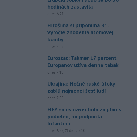
hodinách zastavila
dnes 6:27
Hirošima si pripomína 81.
výročie zhodenia atómovej
bomby
dnes 8:42
Eurostat: Takmer 17 percent
Európanov užíva denne tabak
dnes 7:18
Ukrajina: Nočné ruské útoky
zabili najmenej šesť ľudí
dnes 7:55
FIFA sa ospravedlnila za plán s
podielmi, no podporila
Infantina
aktualizované
dnes 6:47
,
dnes 7:10