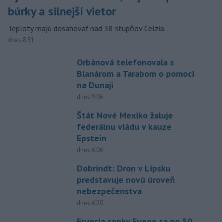
búrky a silnejší vietor
Teploty majú dosahovať nad 38 stupňov Celzia.
dnes 8:31
Orbánová telefonovala s
Blanárom a Tarabom o pomoci
na Dunaji
dnes 9:06
Štát Nové Mexiko žaluje
federálnu vládu v kauze
Epstein
dnes 6:06
Dobrindt: Dron v Lipsku
predstavuje novú úroveň
nebezpečenstva
dnes 6:20
Erupcia sopky Fuego sa po 50