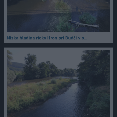
Nízka hladina rieky Hron pri Budči v o...