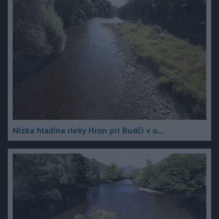
Nízka hladina rieky Hron pri Budči v o...