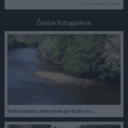
Zdroj:
TASR/Radovan Stoklasa
Ďalšie fotogalérie
Nízka hladina rieky Hron pri Budči v o...