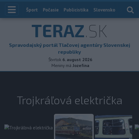
Index
Šport
Počasie
Publicistika
Slovensko
Zahranič
TERAZ
.SK
Spravodajský portál Tlačovej agentúry Slovenskej
republiky
Štvrtok
6. august 2026
Meniny má
Jozefína
Trojkráľová električka