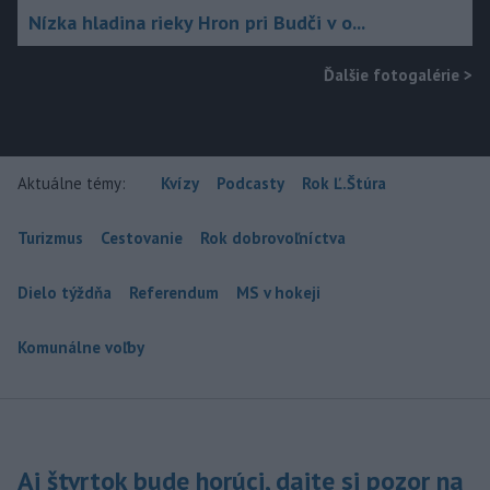
Nízka hladina rieky Hron pri Budči v o...
Ďalšie fotogalérie
>
Aktuálne témy:
Kvízy
Podcasty
Rok Ľ.Štúra
Turizmus
Cestovanie
Rok dobrovoľníctva
Dielo týždňa
Referendum
MS v hokeji
Komunálne voľby
Aj štvrtok bude horúci, dajte si pozor na