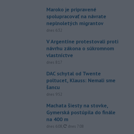
Maroko je pripravené
spolupracovať na návrate
neplnoletých migrantov
dnes 6:32
V Argentíne protestovali proti
návrhu zákona o súkromnom
vlastníctve
dnes 8:17
DAC schytal od Twente
poltucet, Klauss: Nemali sme
šancu
dnes 9:52
Machata šiesty na stovke,
Gymerská postúpila do finále
na 400 m
aktualizované
dnes 6:08
,
dnes 7:08