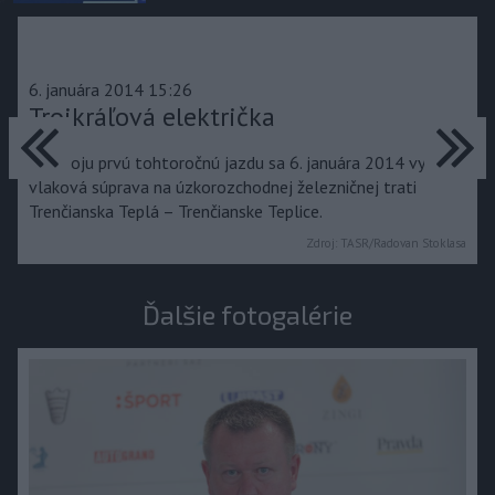
6. januára 2014 15:26
predchádzajúce
Trojkráľová električka
ďa
Na svoju prvú tohtoročnú jazdu sa 6. januára 2014 vydala
vlaková súprava na úzkorozchodnej železničnej trati
Trenčianska Teplá – Trenčianske Teplice.
Zdroj:
TASR/Radovan Stoklasa
Ďalšie fotogalérie