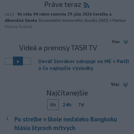
Práve teraz
-
Vo veku 94 rokov zomrela 29. júla 2026 herečka a
10:23
dlhoročná členka
Slovenského komorného divadla (SKD) v Martine
Helena Sudická.
Viac
Videá a prenosy TASR TV
Deväť Slovákov zabojuje na ME v Paríži
o čo najlepšie výsledky
Viac
Najčítanejšie
6h
24h
7d
Po streľbe v škole neďaleko Bangkoku
1
hlásia štyroch mŕtvych