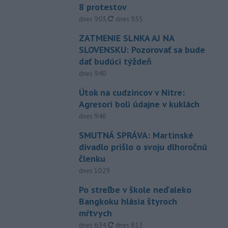
8 protestov
aktualizované
dnes 9:03
,
dnes 9:55
ZATMENIE SLNKA AJ NA
SLOVENSKU: Pozorovať sa bude
dať budúci týždeň
dnes 9:40
Útok na cudzincov v Nitre:
Agresori boli údajne v kuklách
dnes 9:46
SMUTNÁ SPRÁVA: Martinské
divadlo prišlo o svoju dlhoročnú
členku
dnes 10:29
Po streľbe v škole neďaleko
Bangkoku hlásia štyroch
mŕtvych
aktualizované
dnes 6:34
,
dnes 8:13