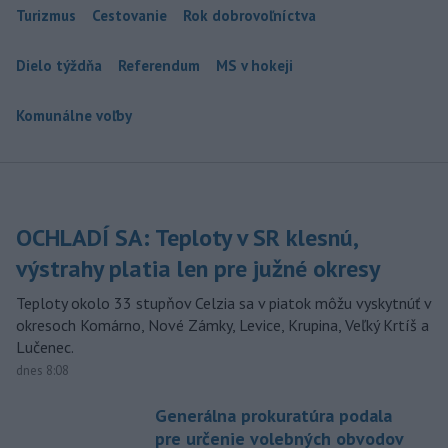
Turizmus
Cestovanie
Rok dobrovoľníctva
Dielo týždňa
Referendum
MS v hokeji
Komunálne voľby
OCHLADÍ SA: Teploty v SR klesnú,
výstrahy platia len pre južné okresy
Teploty okolo 33 stupňov Celzia sa v piatok môžu vyskytnúť v
okresoch Komárno, Nové Zámky, Levice, Krupina, Veľký Krtíš a
Lučenec.
dnes 8:08
Generálna prokuratúra podala
pre určenie volebných obvodov