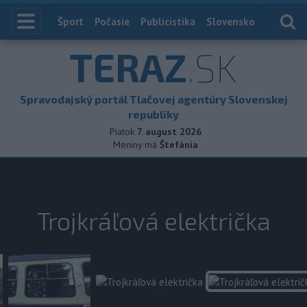
Index
Šport
Počasie
Publicistika
Slovensko
Zahranič
TERAZ
.SK
Spravodajský portál Tlačovej agentúry Slovenskej
republiky
Piatok
7. august 2026
Meniny má
Štefánia
Trojkráľová električka