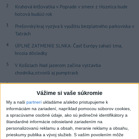
2
Kruhová križovatka v Poprade v smere z Hozelca bude
hotová budúci rok
3
Prešovský kraj vyzýva k využitiu bezplatného parkoviska v
Tatrách
4
ÚPLNÉ ZATMENIE SLNKA: Časť Európy zahalí tma,
hrozia dôsledky
5
V Košiciach Nad jazerom začína výstavba
chodníka,otvorili aj pumptrack
6
Mesto Martin vypovedalo zmluvy na tri rozpracované
investičné akcie
Vážime si vaše súkromie
My a naši
partneri
ukladáme a/alebo pristupujeme k
7
Historik Zajac: Územie Slovenska bolo jadrom poľsko-
informáciám na zariadení, napríklad pomocou súborov cookies,
uhorských vzťahov
a spracúvame osobné údaje, ako sú jedinečné identifikátory a
štandardné informácie odosielané zariadením na
Najnovšie správy na Teraz.sk
personalizovanú reklamu a obsah, meranie reklamy a obsahu,
prieskumy publika a vývoj služieb.
S vaším povolením môže