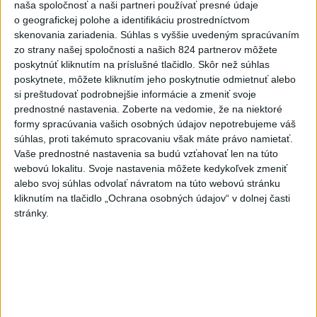
Vyhlásenia
naša spoločnosť a naši partneri používať presné údaje
o geografickej polohe a identifikáciu prostredníctvom
Priame prenosy z Národnej rady SR
skenovania zariadenia. Súhlas s vyššie uvedeným spracúvaním
zo strany našej spoločnosti a našich 824 partnerov môžete
poskytnúť kliknutím na príslušné tlačidlo. Skôr než súhlas
poskytnete, môžete kliknutím jeho poskytnutie odmietnuť alebo
si preštudovať podrobnejšie informácie a zmeniť svoje
Politika na sociálnych sieťach
prednostné nastavenia.
Zoberte na vedomie, že na niektoré
formy spracúvania vašich osobných údajov nepotrebujeme váš
súhlas, proti takémuto spracovaniu však máte právo namietať.
Zobraziť viac
Info
Vaše prednostné nastavenia sa budú vzťahovať len na túto
webovú lokalitu. Svoje nastavenia môžete kedykoľvek zmeniť
Najnovšie videá
Najsledovanejšie videá
alebo svoj súhlas odvolať návratom na túto webovú stránku
kliknutím na tlačidlo „Ochrana osobných údajov“ v dolnej časti
stránky.
Ministri Huliak a Tomáš po novom
zachraňujú hrady 🤦‍♂️
dnes 08:30
|
Hnutie SLOVENSKO
|
0
zobrazení
Ďalší útok koalície na podnikateľov
dnes 08:18
|
Sloboda a Solidarita
|
192
zobrazení