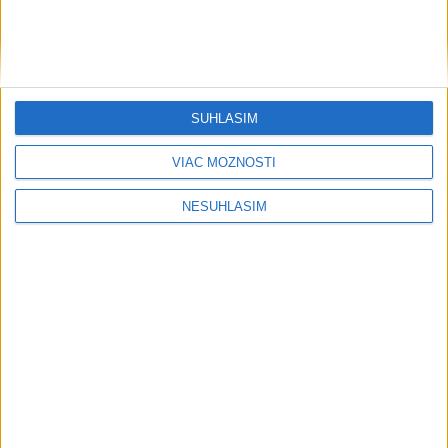
....
SÚHLASÍM
VIAC MOŽNOSTÍ
NESÚHLASÍM
....