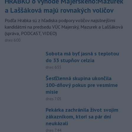
HRABKO o výhode Majerského:Mazurek
a Laššáková majú rovnakých voličov
Podľa Hrabka sú z hľadiska podpory voličov najsilnejšími
kandidátmi na predsedu VÚC Majerský, Mazurek a Laššáková
(správa, PODCAST, VIDEO)
dnes 6:00
Sobota má byť jasná s teplotou
do 33 stupňov celzia
dnes 6:55
Šesťčlenná skupina ukončila
100-dňový pokus pre vesmírne
misie
dnes 7:05
Pekárka zachránila život svojim
zákazníkom, ktorí sa pár dní
neukázali
dnes 7:44