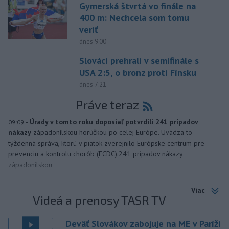
Gymerská štvrtá vo finále na
400 m: Nechcela som tomu
veriť
dnes 9:00
Slováci prehrali v semifinále s
USA 2:5, o bronz proti Fínsku
dnes 7:21
Práve teraz
-
Úrady v tomto roku doposiaľ potvrdili 241 prípadov
09:09
nákazy
západonílskou horúčkou po celej Európe. Uvádza to
týždenná správa, ktorú v piatok zverejnilo Európske centrum pre
prevenciu a kontrolu chorôb (ECDC).241 prípadov nákazy
západonílskou
Viac
Videá a prenosy TASR TV
Deväť Slovákov zabojuje na ME v Paríži