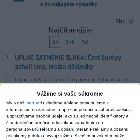
o čo najlepšie výsledky
Viac
Najčítanejšie
6h
24h
7d
ÚPLNÉ ZATMENIE SLNKA: Časť Európy
1
zahalí tma, hrozia dôsledky
2
Obranca Kaša dostal od Žiliny povolenie hľadať si nový
klub
Vážime si vaše súkromie
3
ČIASTOČNÉ ZATMENIE SLNKA: Pozorovať sa bude dať v
My a naši
partneri
ukladáme a/alebo pristupujeme k
stredu
informáciám na zariadení, napríklad pomocou súborov cookies,
a spracúvame osobné údaje, ako sú jedinečné identifikátory a
4
V časti Košice-Krásna otvorili park pomenovaný po
štandardné informácie odosielané zariadením na
kňazovi Semivanovi
personalizovanú reklamu a obsah, meranie reklamy a obsahu,
prieskumy publika a vývoj služieb.
S vaším povolením môže
5
Kruhová križovatka v Poprade v smere z Hozelca bude