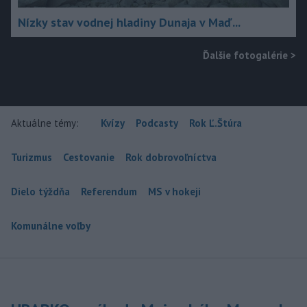
Nízky stav vodnej hladiny Dunaja v Maď...
Ďalšie fotogalérie
>
Aktuálne témy:
Kvízy
Podcasty
Rok Ľ.Štúra
Turizmus
Cestovanie
Rok dobrovoľníctva
Dielo týždňa
Referendum
MS v hokeji
Komunálne voľby