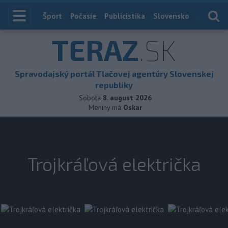
Index
Šport
Počasie
Publicistika
Slovensko
Zahranič
TERAZ
.SK
Spravodajský portál Tlačovej agentúry Slovenskej
republiky
Sobota
8. august 2026
Meniny má
Oskar
Trojkráľová električka