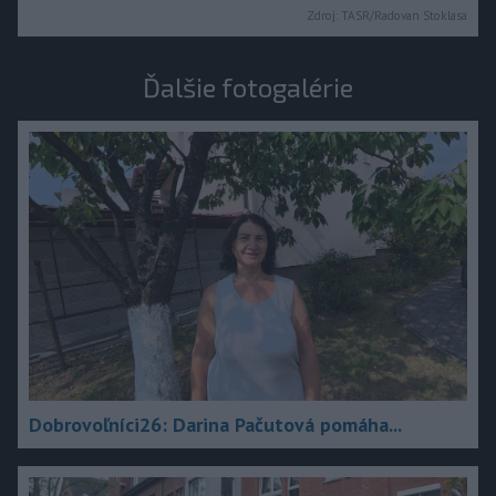
Zdroj:
TASR/Radovan Stoklasa
Ďalšie fotogalérie
Dobrovoľníci26: Darina Pačutová pomáha...