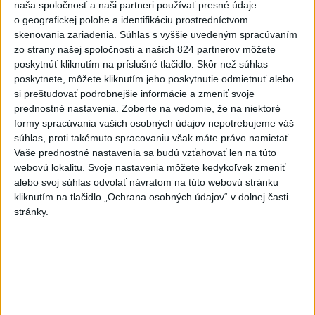
naša spoločnosť a naši partneri používať presné údaje
hotová budúci rok
o geografickej polohe a identifikáciu prostredníctvom
skenovania zariadenia. Súhlas s vyššie uvedeným spracúvaním
6
Brezno obnovuje zastávky MHD
zo strany našej spoločnosti a našich 824 partnerov môžete
poskytnúť kliknutím na príslušné tlačidlo. Skôr než súhlas
7
Prešovský kraj vyzýva k využitiu bezplatného parkoviska v
poskytnete, môžete kliknutím jeho poskytnutie odmietnuť alebo
Tatrách
si preštudovať podrobnejšie informácie a zmeniť svoje
prednostné nastavenia.
Zoberte na vedomie, že na niektoré
Najnovšie správy na Teraz.sk
formy spracúvania vašich osobných údajov nepotrebujeme váš
súhlas, proti takémuto spracovaniu však máte právo namietať.
Vyhlásenia
Vaše prednostné nastavenia sa budú vzťahovať len na túto
webovú lokalitu. Svoje nastavenia môžete kedykoľvek zmeniť
Priame prenosy z Národnej rady SR
alebo svoj súhlas odvolať návratom na túto webovú stránku
kliknutím na tlačidlo „Ochrana osobných údajov“ v dolnej časti
stránky.
Politika na sociálnych sieťach
Zobraziť viac
Info