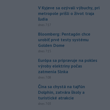
V Kyjeve sa ozývali výbuchy, pri
metropole prišli o život traja
ľudia
dnes 7:17
Bloomberg: Pentagón chce
urobiť prvé testy systému
Golden Dome
dnes 7:15
Európa sa pripravuje na pokles
výroby elektriny počas
zatmenia Slnka
dnes 7:08
Čína sa chystá na tajfún
Dolphin, zatvára školy a
turistické atrakcie
dnes 7:03