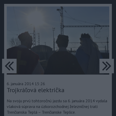
predchádzajúce
ďa
6. januára 2014 15:26
Trojkráľová električka
Na svoju prvú tohtoročnú jazdu sa 6. januára 2014 vydala
vlaková súprava na úzkorozchodnej železničnej trati
Trenčianska Teplá – Trenčianske Teplice.