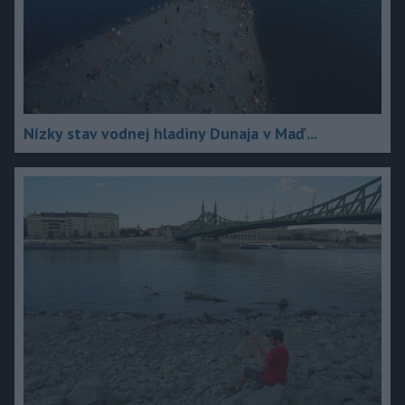
Nízky stav vodnej hladiny Dunaja v Maď...