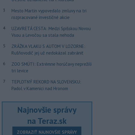
3
Mesto Martin vypovedalo zmluvy na tri
rozpracované investičné akcie
4
UZAVRETÁ CESTA: Medzi Spišskou Novou
Vsou a Levočou sa stala nehoda
5
ZRÁŽKA VLAKU S AUTOM V LOZORNE:
Rušňovodič jej už nedokázal zabrániť
6
ZOO SMÚTI: Extrémne horúčavy neprežili
tri levice
7
TEPLOTNÝ REKORD NA SLOVENSKU:
Padol v Kamenici nad Hronom
Najnovšie správy
na Teraz.sk
ZOBRAZIŤ NAJNOVŠIE SPRÁVY