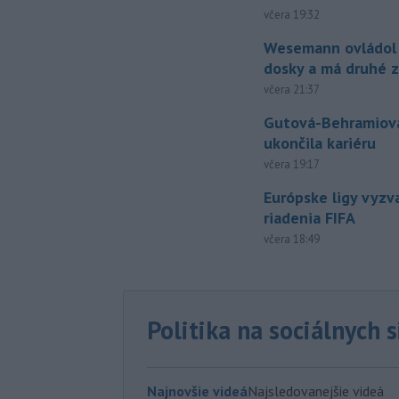
včera 19:32
Wesemann ovládol 
dosky a má druhé z
včera 21:37
Gutová-Behramiová
ukončila kariéru
včera 19:17
Európske ligy vyzv
riadenia FIFA
včera 18:49
Politika na sociálnych 
Najnovšie videá
Najsledovanejšie videá