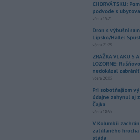
CHORVÁTSKU: Pomáh
podvode s ubytov
včera 19:21
Dron s výbušninami
Lipsko/Halle: Spus
včera 21:29
ZRÁŽKA VLAKU S 
LOZORNE: Rušňovod
nedokázal zabrániť
včera 20:05
Pri sobotňajšom v
údajne zahynul aj 
Čajka
včera 18:55
V Kolumbii zachrán
zatúlaného hrocha
stáda