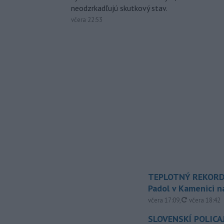
neodzrkadľujú skutkový stav.
včera 22:53
TEPLOTNÝ REKORD
Padol v Kamenici 
aktualizovan
včera 17:09
,
včera 18:42
SLOVENSKÍ POLICAJ