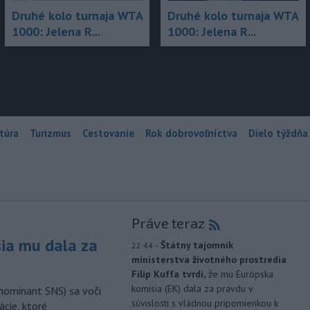
Druhé kolo turnaja WTA
Druhé kolo turnaja WTA
1000: Jelena R...
1000: Jelena R...
túra
Turizmus
Cestovanie
Rok dobrovoľníctva
Dielo týždňa
Práve teraz
sia mu dala za
-
Štátny tajomník
22:44
ministerstva životného prostredia
Filip Kuffa tvrdí,
že mu Európska
komisia (EK) dala za pravdu v
nominant SNS) sa voči
súvislosti s vládnou pripomienkou k
ácie, ktoré