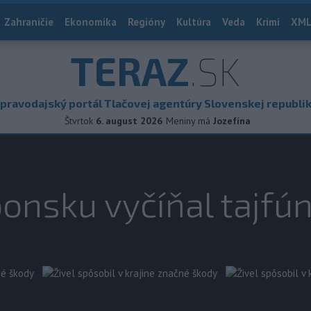
Zahraničie
Ekonomika
Regióny
Kultúra
Veda
Krimi
XML
TERAZ
.SK
pravodajský portál Tlačovej agentúry Slovenskej republi
Štvrtok
6. august 2026
Meniny má
Jozefína
ponsku vyčíňal tajfún