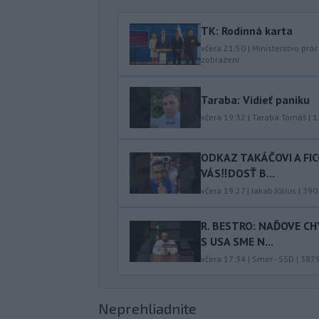
TK: Rodinná karta
včera 21:50
|
Ministerstvo prác
zobrazení
Taraba: Vidieť paniku
včera 19:32
|
Taraba Tomáš
|
1
ODKAZ TAKÁČOVI A FI
VÁS‼️DOSŤ B...
včera 19:27
|
Jakab Július
|
390
R. BESTRO: NAĎOVE C
S USA SME N...
včera 17:34
|
Smer - SSD
|
387
Neprehliadnite