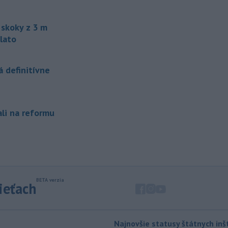
200 hrochov, ktoré sa v krajine
rozmnožili po tom, ako niekoľko
zvierat do Kolumbie priniesol Pablo
skoky z 3 m
Escobar.
lato
-
Švajčiarska lyžiarka Lara
19:16
Gutová-Behramiová sa rozhodla
 definitívne
ukončiť svoju kariéru.
-
Pri výbuchu nastraženej
18:52
výbušniny v moskovskej reštaurácii
ali na reformu
Balzi
Rossi, ku ktorému došlo v sobotu
1. augusta, zahynul údajne zať veliteľa
ruských vzdušných a kozmických síl
generála Alexandra Čajka.
-
Spojené štáty v stredu zrušili
18:34
sankcie uvalené na irackú leteckú
sieťach
spoločnosť Fly Baghdad, ktorú
predtým zaradili na sankčný zoznam
pre jej údajné väzby na iránske
Revolučné gardy (IRGC).
Najnovšie statusy štátnych inšt