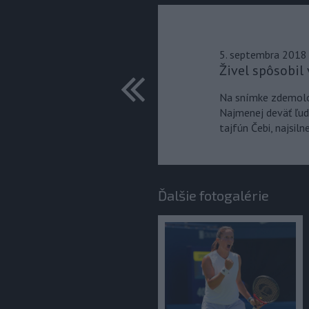
5. septembra 2018
predchádza
Živel spôsobil 
Na snímke zdemolov
Najmenej deväť ľud
tajfún Čebi, najsiln
Ďalšie fotogalérie