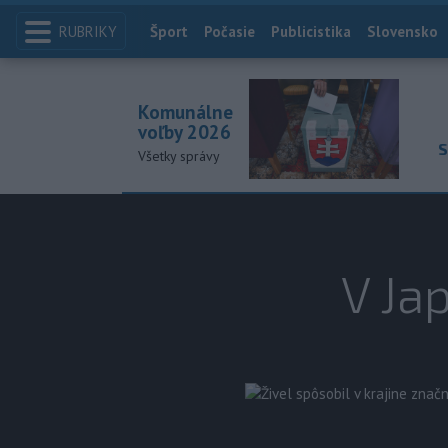
RUBRIKY
Index
Šport
Počasie
Publicistika
Slovensko
Komunálne
voľby 2026
S
Všetky správy
V Ja