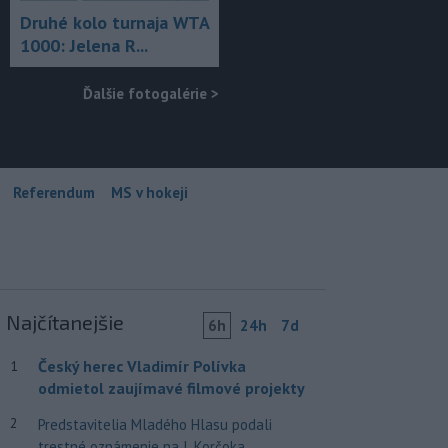
Druhé kolo turnaja WTA
1000: Jelena R...
Ďalšie fotogalérie
>
Referendum
MS v hokeji
Najčítanejšie
6h
24h
7d
Český herec Vladimír Polívka
1
odmietol zaujímavé filmové projekty
2
Predstavitelia Mladého Hlasu podali
trestné oznámenie na I. Korčoka