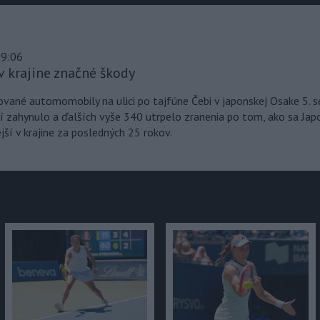
 9:06
júce
v krajine značné škody
ané automomobily na ulici po tajfúne Čebi v japonskej Osake 5. 
í zahynulo a ďalších vyše 340 utrpelo zranenia po tom, ako sa Ja
ejší v krajine za posledných 25 rokov.