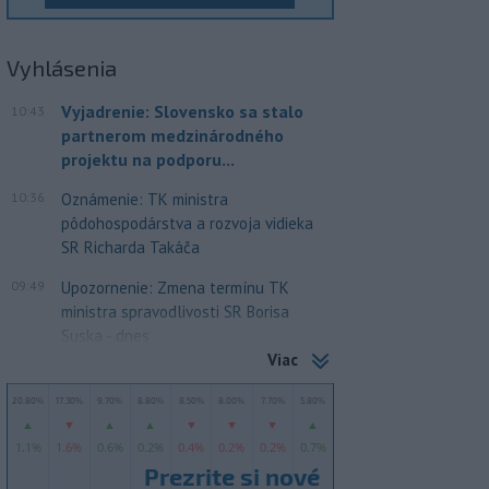
Vyhlásenia
Vyjadrenie: Slovensko sa stalo
10:43
partnerom medzinárodného
projektu na podporu...
10:36
Oznámenie: TK ministra
pôdohospodárstva a rozvoja vidieka
SR Richarda Takáča
09:49
Upozornenie: Zmena termínu TK
ministra spravodlivosti SR Borisa
Suska - dnes
Viac