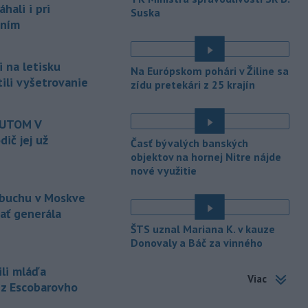
ali i pri
Suska
-
Ruská dezinformačná
20:08
aním
kampaň sa vo Francúzsku zamerala
na ďalšieho
kandidáta, bývalého
centristického premiéra Attala. Ako
 na letisku
Na Európskom pohári v Žiline sa
informovala agentúra AFP, odhalil ju
tili vyšetrovanie
zídu pretekári z 25 krajín
vládny úrad Viginum a s „vysokou
mierou istoty“ pripísal proruskej
dezinformačnej sieti s názvom
AUTOM V
Matrioška.
ič jej už
Časť bývalých banských
objektov na hornej Nitre nájde
-
Na jednokoľajovom
20:02
nové využitie
železničnom priecestí v Lozorne
došlo v stredu
podvečer k zrážke
ýbuchu v Moskve
nákladného vlaku s osobným
zať generála
motorovým vozidlom.
ŠTS uznal Mariana K. v kauze
-
Úrady v severovýchodnej
Donovaly a Báč za vinného
19:29
Kolumbii v stredu zachránili
ili mláďa
zatúlané mláďa
hrocha. Na brehu
Viac
rieky ho našli rybári so známkami
 z Escobarovho
podvýživy. Ide o jedinca z približne