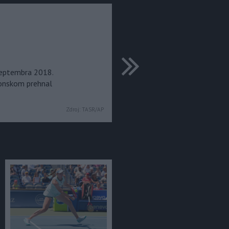
ďalšie
septembra 2018.
ponskom prehnal
Zdroj:
TASR/AP