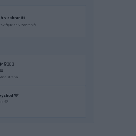
ch v zahraničí
ov žijúcich v zahraničí
🤷🏻‍♂️
♂️
dná strana
 východ 🩵
od 🩵