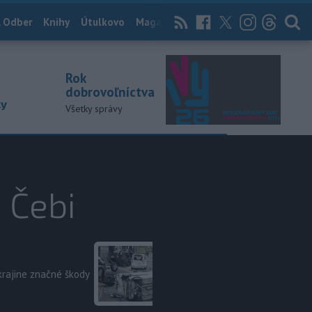
 Odber
Knihy
Útulkovo
Magazín
News Now
Archív
TASR
Rok
dobrovoľníctva
ky
Všetky správy
 Čebi