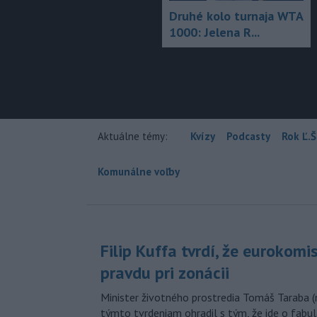
Druhé kolo turnaja WTA
1000: Jelena R...
Aktuálne témy:
Kvízy
Podcasty
Rok Ľ.Š
Komunálne voľby
Filip Kuffa tvrdí, že eurokomi
pravdu pri zonácii
Minister životného prostredia Tomáš Taraba (
týmto tvrdeniam ohradil s tým, že ide o fabul