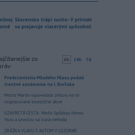
silnej
Slovensko trápi sucho: V prírode
borné
sa prejavuje viacerými spôsobmi
jčítanejšie zo
6h
24h
7d
práv
Predstavitelia Mladého Hlasu podali
trestné oznámenie na I. Korčoka
Mesto Martin vypovedalo zmluvy na tri
rozpracované investičné akcie
UZAVRETÁ CESTA: Medzi Spišskou Novou
Vsou a Levočou sa stala nehoda
ZRÁŽKA VLAKU S AUTOM V LOZORNE: