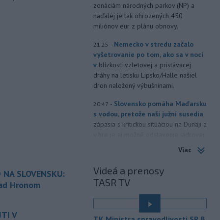
zonáciám národných parkov (NP) a
naďalej je tak ohrozených 450
miliónov eur z plánu obnovy.
-
Nemecko v stredu začalo
21:25
vyšetrovanie po tom, ako sa v noci
v
blízkosti vzletovej a pristávacej
dráhy na letisku Lipsko/Halle našiel
dron naložený výbušninami.
-
Slovensko pomáha Maďarsku
20:47
s vodou, pretože naši južní susedia
zápasia s kritickou situáciou na Dunaji a
v hre je aj možné odstavenie jadrovej
elektrárne.
Viac
-
Litovská pohraničná stráž
20:17
Videá a prenosy
 NA SLOVENSKU:
objavila ďalší podzemný tunel,
TASR TV
ktorý mal
slúžiť na nelegálne
nad Hronom
prevádzanie migrantov z Bieloruska
é
na územie tohto členského štátu
TI V
Európskej únie.
TK Ministra spravodlivosti SR B.