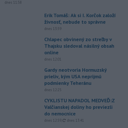
dnes 11:58
Erik Tomáš: Ak si I. Korčok založí
živnosť, nebude to správne
dnes 13:59
Chlapec obvinený zo streľby v
Thajsku sledoval násilný obsah
online
dnes 12:01
Gardy neotvoria Hormuzský
prieliv, kým USA neprijmú
podmienky Teheránu
dnes 12:25
CYKLISTU NAPADOL MEDVEĎ:Z
Valčianskej doliny ho previezli
do nemocnice
aktualizované
dnes 12:59
,
dnes 13:41