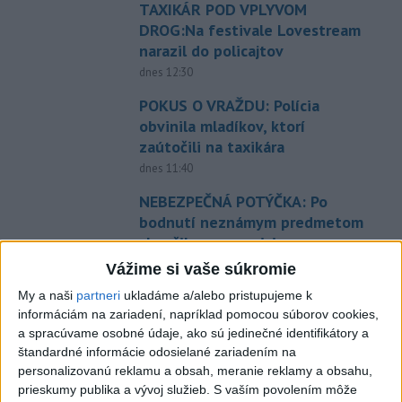
TAXIKÁR POD VPLYVOM
DROG:Na festivale Lovestream
narazil do policajtov
dnes 12:30
POKUS O VRAŽDU: Polícia
obvinila mladíkov, ktorí
zaútočili na taxikára
dnes 11:40
NEBEZPEČNÁ POTÝČKA: Po
bodnutí neznámym predmetom
skončil v nemocnici
dnes 12:10
Vážime si vaše súkromie
Dobrindt: Nemecko čelí každý
My a naši
partneri
ukladáme a/alebo pristupujeme k
informáciám na zariadení, napríklad pomocou súborov cookies,
deň útokom v hybridnej vojne
a spracúvame osobné údaje, ako sú jedinečné identifikátory a
dnes 14:30
štandardné informácie odosielané zariadením na
personalizovanú reklamu a obsah, meranie reklamy a obsahu,
Slováci prehrali duel o bronz,
prieskumy publika a vývoj služieb.
S vaším povolením môže
Štolc: Hodnotí sa to ťažko