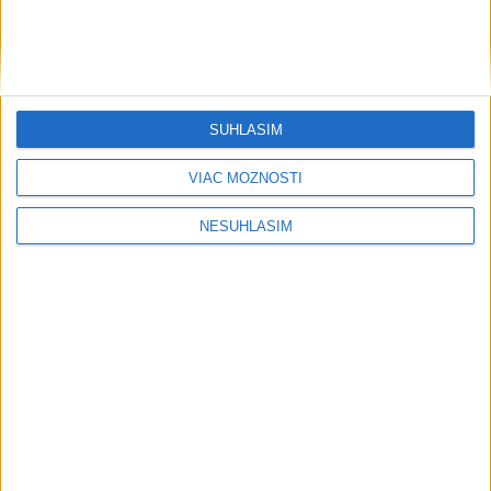
....
SÚHLASÍM
VIAC MOŽNOSTÍ
NESÚHLASÍM
....