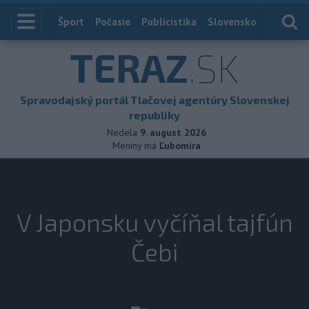
Index
Šport
Počasie
Publicistika
Slovensko
Zahranič
TERAZ
.SK
Spravodajský portál Tlačovej agentúry Slovenskej
republiky
Nedela
9. august 2026
Meniny má
Ľubomíra
V Japonsku vyčíňal tajfún
Čebi