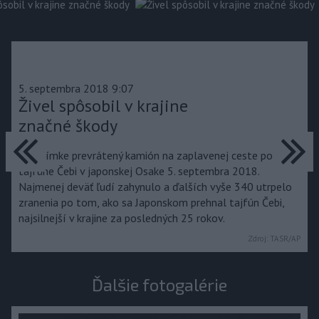
5. septembra 2018 9:07
Živel spôsobil v krajine
značné škody
predchádzajúce
ďa
Na snímke prevrátený kamión na zaplavenej ceste po
tajfúne Čebi v japonskej Osake 5. septembra 2018.
Najmenej deväť ľudí zahynulo a ďalších vyše 340 utrpelo
zranenia po tom, ako sa Japonskom prehnal tajfún Čebi,
najsilnejší v krajine za posledných 25 rokov.
Zdroj:
TASR/AP
Ďalšie fotogalérie