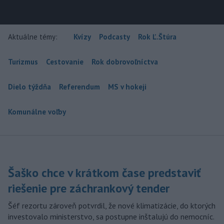
Aktuálne témy:
Kvízy
Podcasty
Rok Ľ.Štúra
Turizmus
Cestovanie
Rok dobrovoľníctva
Dielo týždňa
Referendum
MS v hokeji
Komunálne voľby
Šaško chce v krátkom čase predstaviť
riešenie pre záchrankový tender
Šéf rezortu zároveň potvrdil, že nové klimatizácie, do ktorých
investovalo ministerstvo, sa postupne inštalujú do nemocníc.