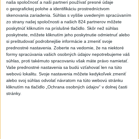
naša spoločnosť a naši partneri používať presné údaje
dnes 10:18
o geografickej polohe a identifikáciu prostredníctvom
skenovania zariadenia. Súhlas s vyššie uvedeným spracúvaním
Práve teraz
zo strany našej spoločnosti a našich 824 partnerov môžete
poskytnúť kliknutím na príslušné tlačidlo. Skôr než súhlas
-
Pápež Lev XIV. v nedeľu vyzval na vytvorenie
14:30
poskytnete, môžete kliknutím jeho poskytnutie odmietnuť alebo
humanitárnych
koridorov pre civilistov zasiahnutých vojnou v
si preštudovať podrobnejšie informácie a zmeniť svoje
Sudáne, v ktorej zahynuli desaťtisíce ľudí a milióny sú vysídlené.
prednostné nastavenia.
Zoberte na vedomie, že na niektoré
formy spracúvania vašich osobných údajov nepotrebujeme váš
Viac
súhlas, proti takémuto spracovaniu však máte právo namietať.
Videá a prenosy TASR TV
Vaše prednostné nastavenia sa budú vzťahovať len na túto
webovú lokalitu. Svoje nastavenia môžete kedykoľvek zmeniť
Deväť Slovákov zabojuje na ME v Paríži
alebo svoj súhlas odvolať návratom na túto webovú stránku
kliknutím na tlačidlo „Ochrana osobných údajov“ v dolnej časti
o čo najlepšie výsledky
stránky.
Viac
Najčítanejšie
6h
24h
7d