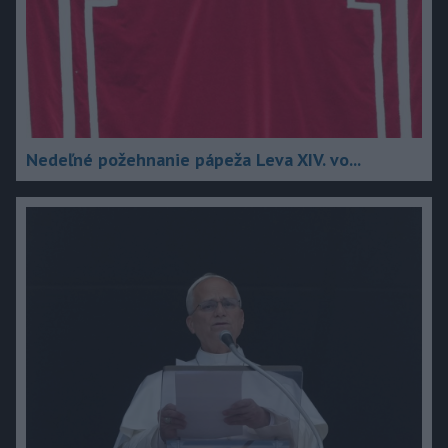
Nedeľné požehnanie pápeža Leva XIV. vo...