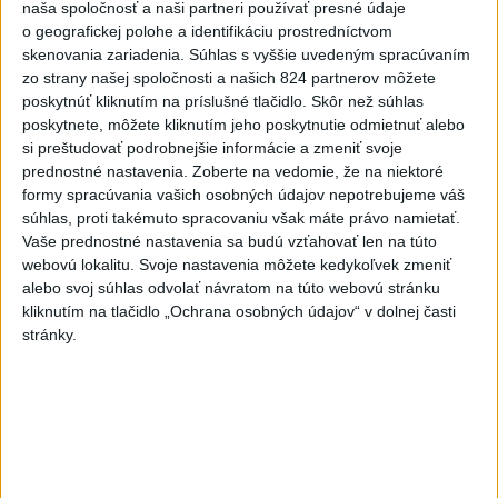
naša spoločnosť a naši partneri používať presné údaje
7
Mesto Martin vypovedalo zmluvy na tri rozpracované
o geografickej polohe a identifikáciu prostredníctvom
investičné akcie
skenovania zariadenia. Súhlas s vyššie uvedeným spracúvaním
zo strany našej spoločnosti a našich 824 partnerov môžete
poskytnúť kliknutím na príslušné tlačidlo. Skôr než súhlas
Najnovšie správy na Teraz.sk
poskytnete, môžete kliknutím jeho poskytnutie odmietnuť alebo
Vyhlásenia
si preštudovať podrobnejšie informácie a zmeniť svoje
prednostné nastavenia.
Zoberte na vedomie, že na niektoré
Priame prenosy z Národnej rady SR
formy spracúvania vašich osobných údajov nepotrebujeme váš
súhlas, proti takémuto spracovaniu však máte právo namietať.
Vaše prednostné nastavenia sa budú vzťahovať len na túto
webovú lokalitu. Svoje nastavenia môžete kedykoľvek zmeniť
alebo svoj súhlas odvolať návratom na túto webovú stránku
Politika na sociálnych sieťach
kliknutím na tlačidlo „Ochrana osobných údajov“ v dolnej časti
stránky.
Zobraziť viac
Info
Najnovšie videá
Najsledovanejšie videá
V ROKU 2015 NÁS KRITIZOVALI. DNES