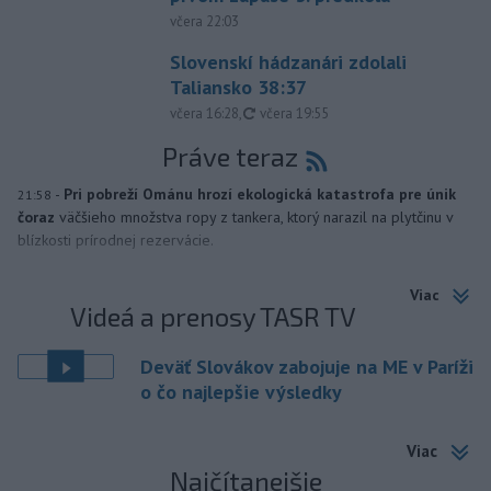
včera 22:03
Slovenskí hádzanári zdolali
Taliansko 38:37
aktualizované
včera 16:28
,
včera 19:55
Práve teraz
-
Pri pobreží Ománu hrozí ekologická katastrofa pre únik
21:58
čoraz
väčšieho množstva ropy z tankera, ktorý narazil na plytčinu v
blízkosti prírodnej rezervácie.
Viac
Videá a prenosy TASR TV
Deväť Slovákov zabojuje na ME v Paríži
o čo najlepšie výsledky
Viac
Najčítanejšie