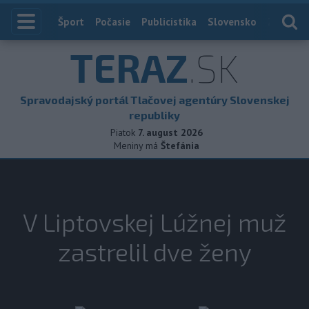
Index
Šport
Počasie
Publicistika
Slovensko
Zahranič
TERAZ
.SK
Spravodajský portál Tlačovej agentúry Slovenskej
republiky
Piatok
7. august 2026
Meniny má
Štefánia
V Liptovskej Lúžnej muž
zastrelil dve ženy