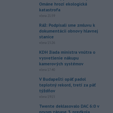
Ománe hrozí ekologická
katastrofa
včera 21:59
Ráž: Podpísali sme zmluvu k
dokumentácii obnovy hlavnej
stanice
včera 15:26
KDH žiada ministra vnútra o
vysvetlenie nákupu
kamerových systémov
včera 17:40
V Budapešti opäť padol
teplotný rekord, tretí za päť
týždňov
včera 19:15
Twente deklasovalo DAC 6:0 v
prvom zápase 3. predkola