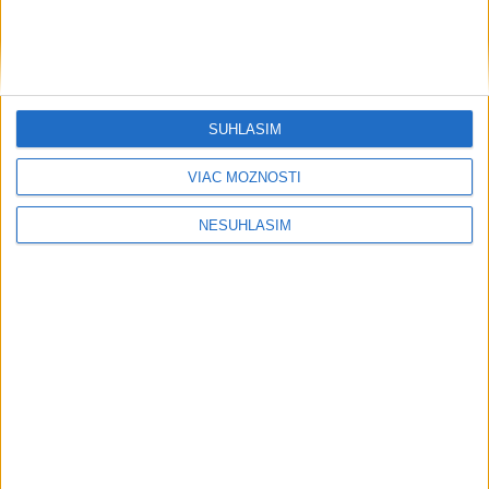
SÚHLASÍM
VIAC MOŽNOSTÍ
NESÚHLASÍM
....