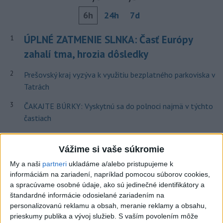
6h
24h
7d
ÚPLNÉ ZATMENIE SLNKA: Časť Európy
1
zahalí tma, hrozia dôsledky
2
Prešovský kraj vyzýva k využitiu bezplatného parkoviska v
Tatrách
3
ČAKAJTE BÚRKY: Vyskytnú sa do polnoci najmä v týchto
častiach
4
Kruhová križovatka v Poprade v smere z Hozelca bude
Vážime si vaše súkromie
hotová budúci rok
My a naši
partneri
ukladáme a/alebo pristupujeme k
5
V Košiciach Nad jazerom začína výstavba
informáciám na zariadení, napríklad pomocou súborov cookies,
chodníka,otvorili aj pumptrack
a spracúvame osobné údaje, ako sú jedinečné identifikátory a
štandardné informácie odosielané zariadením na
6
Na kúpalisku Diakovce UNIKALA LÁTKA, osem ľudí
personalizovanú reklamu a obsah, meranie reklamy a obsahu,
skončilo v nemocnici
prieskumy publika a vývoj služieb.
S vaším povolením môže