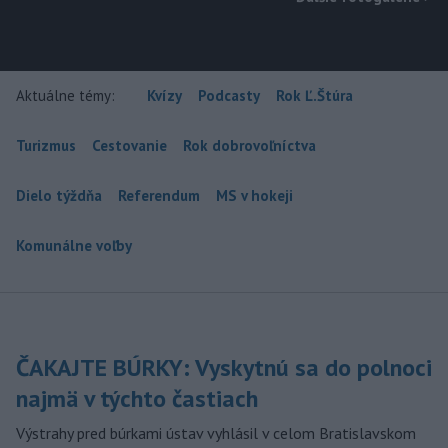
Aktuálne témy:
Kvízy
Podcasty
Rok Ľ.Štúra
Turizmus
Cestovanie
Rok dobrovoľníctva
Dielo týždňa
Referendum
MS v hokeji
Komunálne voľby
ČAKAJTE BÚRKY: Vyskytnú sa do polnoci
najmä v týchto častiach
Výstrahy pred búrkami ústav vyhlásil v celom Bratislavskom