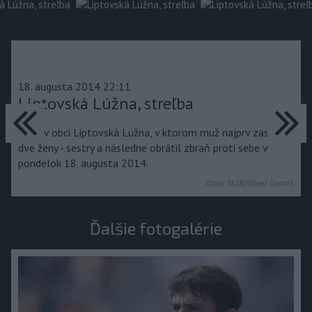
18. augusta 2014 22:11
predchádzajúce
Liptovská Lúžna, streľba
ďa
Dom v obci Liptovská Lúžna, v ktorom muž najprv zastrelil
dve ženy - sestry a následne obrátil zbraň proti sebe v
pondelok 18. augusta 2014.
Zdroj:
TASR/Oliver Ondráš
Ďalšie fotogalérie