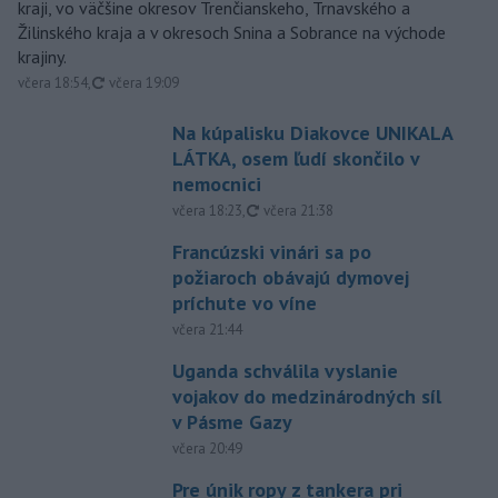
kraji, vo väčšine okresov Trenčianskeho, Trnavského a
Žilinského kraja a v okresoch Snina a Sobrance na východe
krajiny.
aktualizované
včera 18:54
,
včera 19:09
Na kúpalisku Diakovce UNIKALA
LÁTKA, osem ľudí skončilo v
nemocnici
aktualizované
včera 18:23
,
včera 21:38
Francúzski vinári sa po
požiaroch obávajú dymovej
príchute vo víne
včera 21:44
Uganda schválila vyslanie
vojakov do medzinárodných síl
v Pásme Gazy
včera 20:49
Pre únik ropy z tankera pri