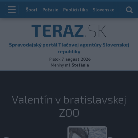
Index
Šport
Počasie
Publicistika
Slovensko
Zahranič
TERAZ
.SK
Spravodajský portál Tlačovej agentúry Slovenskej
republiky
Piatok
7. august 2026
Meniny má
Štefánia
Valentín v bratislavskej
ZOO