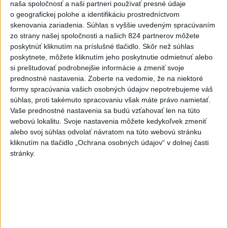
naša spoločnosť a naši partneri používať presné údaje
nevyšiel
o geografickej polohe a identifikáciu prostredníctvom
skenovania zariadenia. Súhlas s vyššie uvedeným spracúvaním
7
Fridrichová: Školy vyučujúce po novom musia mať
zo strany našej spoločnosti a našich 824 partnerov môžete
pripravené osnovy
poskytnúť kliknutím na príslušné tlačidlo. Skôr než súhlas
poskytnete, môžete kliknutím jeho poskytnutie odmietnuť alebo
si preštudovať podrobnejšie informácie a zmeniť svoje
Najnovšie správy na Teraz.sk
prednostné nastavenia.
Zoberte na vedomie, že na niektoré
Vyhlásenia
formy spracúvania vašich osobných údajov nepotrebujeme váš
súhlas, proti takémuto spracovaniu však máte právo namietať.
Priame prenosy z Národnej rady SR
Vaše prednostné nastavenia sa budú vzťahovať len na túto
webovú lokalitu. Svoje nastavenia môžete kedykoľvek zmeniť
alebo svoj súhlas odvolať návratom na túto webovú stránku
kliknutím na tlačidlo „Ochrana osobných údajov“ v dolnej časti
stránky.
Politika na sociálnych sieťach
Zobraziť viac
Info
Najnovšie videá
Najsledovanejšie videá