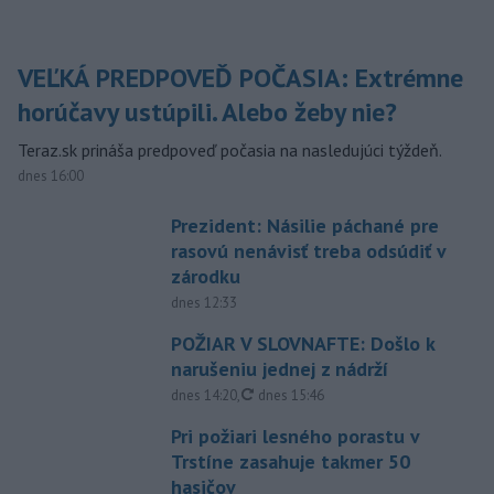
VEĽKÁ PREDPOVEĎ POČASIA: Extrémne
horúčavy ustúpili. Alebo žeby nie?
Teraz.sk prináša predpoveď počasia na nasledujúci týždeň.
dnes 16:00
Prezident: Násilie páchané pre
rasovú nenávisť treba odsúdiť v
zárodku
dnes 12:33
POŽIAR V SLOVNAFTE: Došlo k
narušeniu jednej z nádrží
aktualizované
dnes 14:20
,
dnes 15:46
Pri požiari lesného porastu v
Trstíne zasahuje takmer 50
hasičov