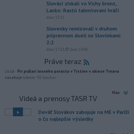
Slováci získali vo Vichy bronz,
Lacko: Rastú talentovaní hráči
dnes 15:51
Slovenky remizovali v druhom
prípravnom dueli so Slovinkami
2:2
aktualizované
dnes 17:13
,
dnes 19:45
Práve teraz
-
Pri požiari lesného porastu v Trstíne v okrese Trnava
20:18
zasahuje
takmer 50 hasičov.
Viac
Videá a prenosy TASR TV
Deväť Slovákov zabojuje na ME v Paríži
o čo najlepšie výsledky