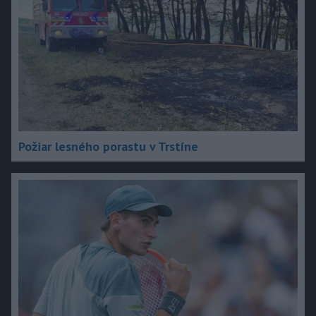
Požiar lesného porastu v Trstíne