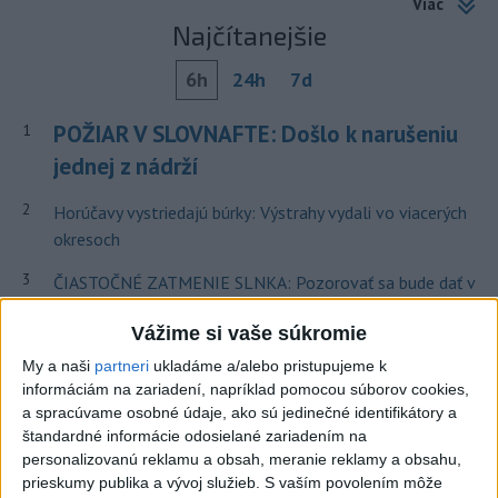
Viac
Najčítanejšie
6h
24h
7d
POŽIAR V SLOVNAFTE: Došlo k narušeniu
1
jednej z nádrží
2
Horúčavy vystriedajú búrky: Výstrahy vydali vo viacerých
okresoch
3
ČIASTOČNÉ ZATMENIE SLNKA: Pozorovať sa bude dať v
stredu
Vážime si vaše súkromie
4
V časti Košice-Krásna otvorili park pomenovaný po
My a naši
partneri
ukladáme a/alebo pristupujeme k
kňazovi Semivanovi
informáciám na zariadení, napríklad pomocou súborov cookies,
a spracúvame osobné údaje, ako sú jedinečné identifikátory a
5
ÚPLNÉ ZATMENIE SLNKA: Časť Európy zahalí tma,
štandardné informácie odosielané zariadením na
hrozia dôsledky
personalizovanú reklamu a obsah, meranie reklamy a obsahu,
prieskumy publika a vývoj služieb.
S vaším povolením môže
6
TRAGÉDIA NA DUNAJI: Muž sa išiel okúpať, z vody viac