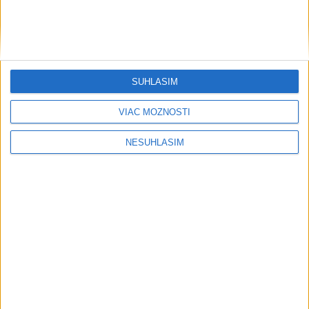
....
SÚHLASÍM
VIAC MOŽNOSTÍ
NESÚHLASÍM
....