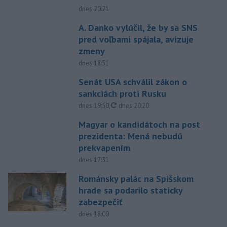
dnes 20:21
A. Danko vylúčil, že by sa SNS
pred voľbami spájala, avizuje
zmeny
dnes 18:51
Senát USA schválil zákon o
sankciách proti Rusku
aktualizované
dnes 19:50
,
dnes 20:20
Magyar o kandidátoch na post
prezidenta: Mená nebudú
prekvapením
dnes 17:31
Románsky palác na Spišskom
hrade sa podarilo staticky
zabezpečiť
dnes 18:00