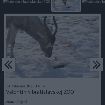
predchádzajúce
ďa
14. februára 2015 14:54
Valentín v bratislavskej ZOO
Adax núbijský