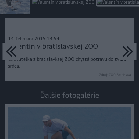
14. februára 2015 14:54
predchádzajúce
ďa
Valentín v bratislavskej ZOO
Chovateľka z bratislavksej ZOO chystá potravu do tvaru
srdca.
Zdroj:
ZOO Bratislava
Ďalšie fotogalérie