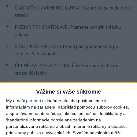
3
ČIASTOČNÉ ZATMENIE SLNKA: Pozorovať sa bude dať v
stredu
4
POŽIAR PRI BRATISLAVE: Plamene pohltili skládku
odpadu
5
V časti Košice-Krásna otvorili park pomenovaný po
kňazovi Semivanovi
6
ÚPLNÉ ZATMENIE SLNKA: Časť Európy zahalí tma,
hrozia dôsledky
7
TRAGÉDIA NA DUNAJI: Muž sa išiel okúpať, z vody viac
Vážime si vaše súkromie
nevyšiel
My a naši
partneri
ukladáme a/alebo pristupujeme k
informáciám na zariadení, napríklad pomocou súborov cookies,
Najnovšie správy na Teraz.sk
a spracúvame osobné údaje, ako sú jedinečné identifikátory a
Vyhlásenia
štandardné informácie odosielané zariadením na
personalizovanú reklamu a obsah, meranie reklamy a obsahu,
Priame prenosy z Národnej rady SR
prieskumy publika a vývoj služieb.
S vaším povolením môže