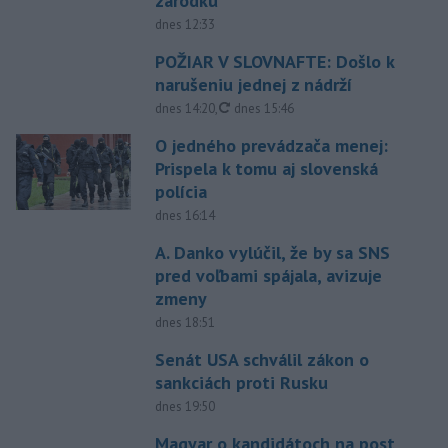
zárodku
dnes 12:33
POŽIAR V SLOVNAFTE: Došlo k
narušeniu jednej z nádrží
aktualizované
dnes 14:20
,
dnes 15:46
O jedného prevádzača menej:
Prispela k tomu aj slovenská
polícia
dnes 16:14
A. Danko vylúčil, že by sa SNS
pred voľbami spájala, avizuje
zmeny
dnes 18:51
Senát USA schválil zákon o
sankciách proti Rusku
dnes 19:50
Magyar o kandidátoch na post