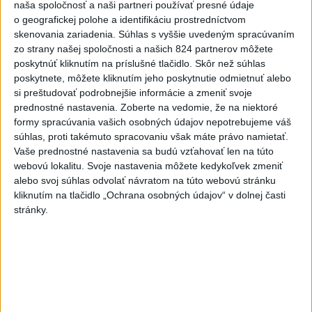
naša spoločnosť a naši partneri používať presné údaje
o geografickej polohe a identifikáciu prostredníctvom
skenovania zariadenia. Súhlas s vyššie uvedeným spracúvaním
zo strany našej spoločnosti a našich 824 partnerov môžete
Politika na sociálnych sieťach
poskytnúť kliknutím na príslušné tlačidlo. Skôr než súhlas
poskytnete, môžete kliknutím jeho poskytnutie odmietnuť alebo
si preštudovať podrobnejšie informácie a zmeniť svoje
Zobraziť viac
Info
prednostné nastavenia.
Zoberte na vedomie, že na niektoré
formy spracúvania vašich osobných údajov nepotrebujeme váš
súhlas, proti takémuto spracovaniu však máte právo namietať.
Najnovšie videá
Najsledovanejšie videá
Vaše prednostné nastavenia sa budú vzťahovať len na túto
webovú lokalitu. Svoje nastavenia môžete kedykoľvek zmeniť
⁉️FICO, KDE STE⁉️ČO TIE VAŠE DRÍSTY
alebo svoj súhlas odvolať návratom na túto webovú stránku
O BENZÍNE⁉️VŠETKÝCH...
kliknutím na tlačidlo „Ochrana osobných údajov“ v dolnej časti
dnes 17:02
|
Jakab Július
|
1008
zobrazení
stránky.
Taraba: Rozvíjame všetky kúty
Slovenska
dnes 16:57
|
Taraba Tomáš
|
1402
zobrazení
🔥 ZBLÁZNILI SA❓️ŠTÁT CHCE VYBRAŤ
OD ŠOFÉROV 10x VIAC P...