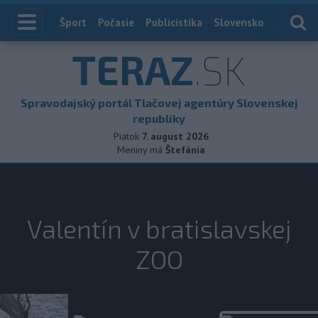
Index
Šport
Počasie
Publicistika
Slovensko
Zahranič
TERAZ
.SK
Spravodajský portál Tlačovej agentúry Slovenskej
republiky
Piatok
7. august 2026
Meniny má
Štefánia
Valentín v bratislavskej
ZOO