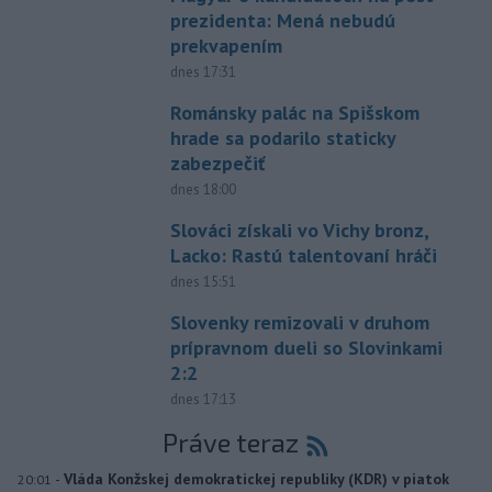
prezidenta: Mená nebudú
prekvapením
dnes 17:31
Románsky palác na Spišskom
hrade sa podarilo staticky
zabezpečiť
dnes 18:00
Slováci získali vo Vichy bronz,
Lacko: Rastú talentovaní hráči
dnes 15:51
Slovenky remizovali v druhom
prípravnom dueli so Slovinkami
2:2
dnes 17:13
Práve teraz
-
Vláda Konžskej demokratickej republiky (KDR) v piatok
20:01