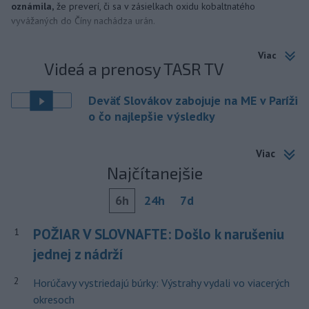
oznámila,
že preverí, či sa v zásielkach oxidu kobaltnatého
vyvážaných do Číny nachádza urán.
Viac
Videá a prenosy TASR TV
Deväť Slovákov zabojuje na ME v Paríži
o čo najlepšie výsledky
Viac
Najčítanejšie
6h
24h
7d
POŽIAR V SLOVNAFTE: Došlo k narušeniu
1
jednej z nádrží
2
Horúčavy vystriedajú búrky: Výstrahy vydali vo viacerých
okresoch