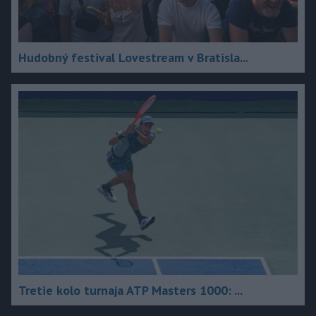
Hudobný festival Lovestream v Bratisla...
Tretie kolo turnaja ATP Masters 1000: ...