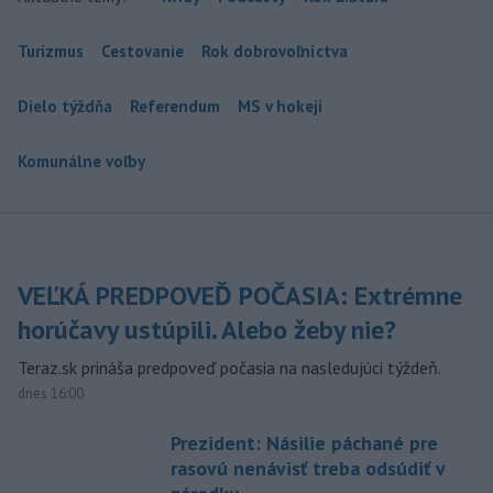
Turizmus
Cestovanie
Rok dobrovoľníctva
Dielo týždňa
Referendum
MS v hokeji
Komunálne voľby
VEĽKÁ PREDPOVEĎ POČASIA: Extrémne
horúčavy ustúpili. Alebo žeby nie?
Teraz.sk prináša predpoveď počasia na nasledujúci týždeň.
dnes 16:00
Prezident: Násilie páchané pre
rasovú nenávisť treba odsúdiť v