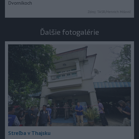
Dvorníkoch
Zdroj:
TASR/Henrich Mišovič
Ďalšie fotogalérie
Streľba v Thajsku