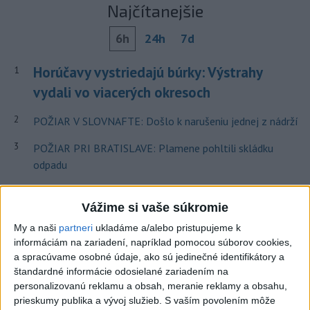
Najčítanejšie
6h
24h
7d
Horúčavy vystriedajú búrky: Výstrahy
1
vydali vo viacerých okresoch
2
POŽIAR V SLOVNAFTE: Došlo k narušeniu jednej z nádrží
3
POŽIAR PRI BRATISLAVE: Plamene pohltili skládku
odpadu
4
ČIASTOČNÉ ZATMENIE SLNKA: Pozorovať sa bude dať v
Vážime si vaše súkromie
stredu
My a naši
partneri
ukladáme a/alebo pristupujeme k
5
ÚPLNÉ ZATMENIE SLNKA: Časť Európy zahalí tma,
informáciám na zariadení, napríklad pomocou súborov cookies,
hrozia dôsledky
a spracúvame osobné údaje, ako sú jedinečné identifikátory a
štandardné informácie odosielané zariadením na
6
Kruhová križovatka v Poprade v smere z Hozelca bude
personalizovanú reklamu a obsah, meranie reklamy a obsahu,
hotová budúci rok
prieskumy publika a vývoj služieb.
S vaším povolením môže