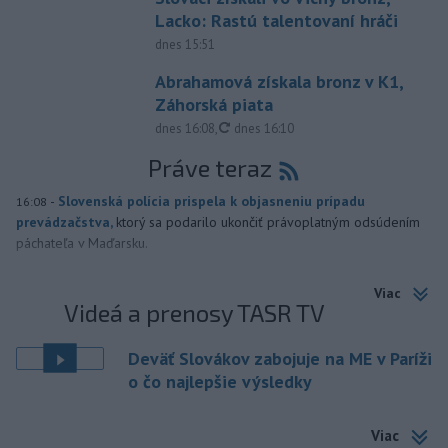
Lacko: Rastú talentovaní hráči
dnes 15:51
Abrahamová získala bronz v K1,
Záhorská piata
aktualizované
dnes 16:08
,
dnes 16:10
Práve teraz
-
Slovenská polícia prispela k objasneniu prípadu
16:08
prevádzačstva,
ktorý sa podarilo ukončiť právoplatným odsúdením
páchateľa v Maďarsku.
Viac
Videá a prenosy TASR TV
Deväť Slovákov zabojuje na ME v Paríži
o čo najlepšie výsledky
Viac