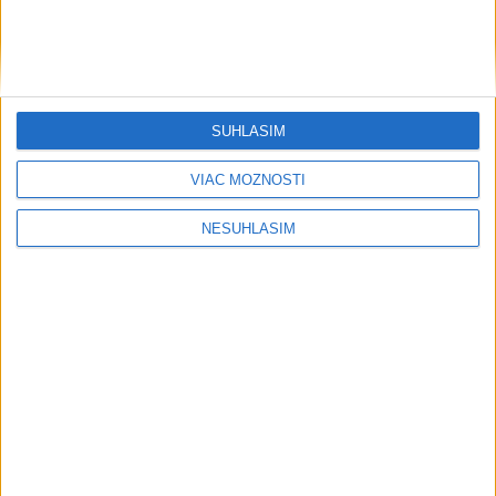
SÚHLASÍM
VIAC MOŽNOSTÍ
NESÚHLASÍM
....