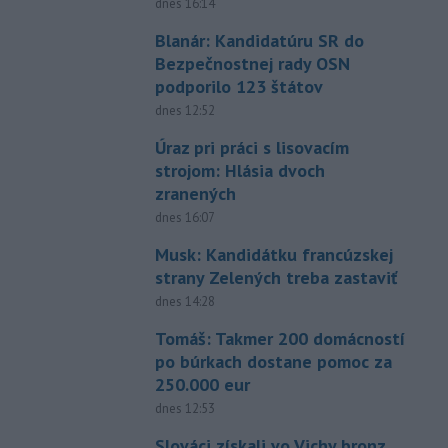
dnes 16:14
Blanár: Kandidatúru SR do
Bezpečnostnej rady OSN
podporilo 123 štátov
dnes 12:52
Úraz pri práci s lisovacím
strojom: Hlásia dvoch
zranených
dnes 16:07
Musk: Kandidátku francúzskej
strany Zelených treba zastaviť
dnes 14:28
Tomáš: Takmer 200 domácností
po búrkach dostane pomoc za
250.000 eur
dnes 12:53
Slováci získali vo Vichy bronz,