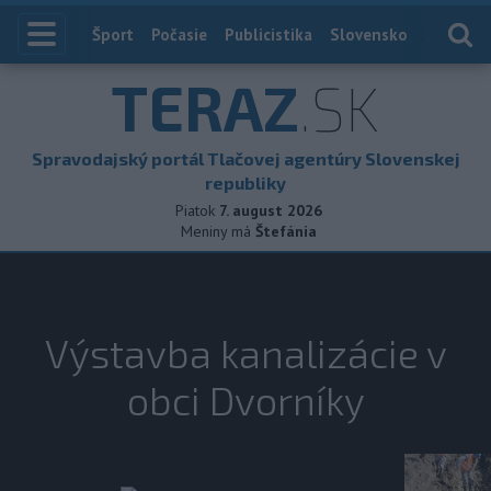
Index
Šport
Počasie
Publicistika
Slovensko
Zahranič
TERAZ
.SK
Spravodajský portál Tlačovej agentúry Slovenskej
republiky
Piatok
7. august 2026
Meniny má
Štefánia
Výstavba kanalizácie v
obci Dvorníky