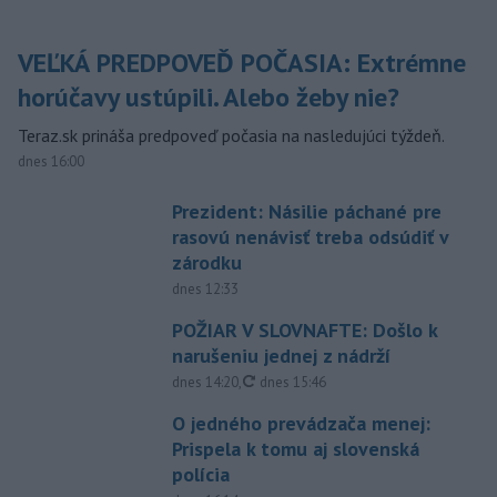
VEĽKÁ PREDPOVEĎ POČASIA: Extrémne
horúčavy ustúpili. Alebo žeby nie?
Teraz.sk prináša predpoveď počasia na nasledujúci týždeň.
dnes 16:00
Prezident: Násilie páchané pre
rasovú nenávisť treba odsúdiť v
zárodku
dnes 12:33
POŽIAR V SLOVNAFTE: Došlo k
narušeniu jednej z nádrží
aktualizované
dnes 14:20
,
dnes 15:46
O jedného prevádzača menej:
Prispela k tomu aj slovenská
polícia