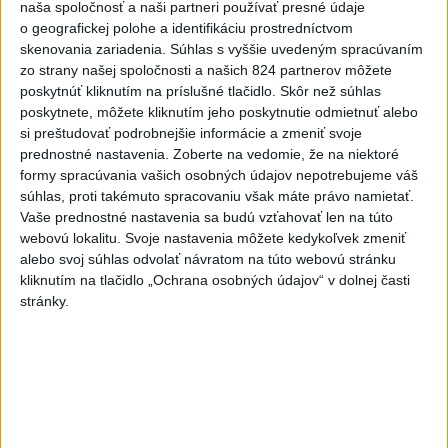
naša spoločnosť a naši partneri používať presné údaje
7
TRAGÉDIA NA DUNAJI: Muž sa išiel okúpať, z vody viac
o geografickej polohe a identifikáciu prostredníctvom
nevyšiel
skenovania zariadenia. Súhlas s vyššie uvedeným spracúvaním
zo strany našej spoločnosti a našich 824 partnerov môžete
poskytnúť kliknutím na príslušné tlačidlo. Skôr než súhlas
Najnovšie správy na Teraz.sk
poskytnete, môžete kliknutím jeho poskytnutie odmietnuť alebo
Vyhlásenia
si preštudovať podrobnejšie informácie a zmeniť svoje
prednostné nastavenia.
Zoberte na vedomie, že na niektoré
Priame prenosy z Národnej rady SR
formy spracúvania vašich osobných údajov nepotrebujeme váš
súhlas, proti takémuto spracovaniu však máte právo namietať.
Vaše prednostné nastavenia sa budú vzťahovať len na túto
webovú lokalitu. Svoje nastavenia môžete kedykoľvek zmeniť
alebo svoj súhlas odvolať návratom na túto webovú stránku
Politika na sociálnych sieťach
kliknutím na tlačidlo „Ochrana osobných údajov“ v dolnej časti
stránky.
Zobraziť viac
Info
Najnovšie videá
Najsledovanejšie videá
R. BESTRO: KEĎ NAĎOVI UŽ ÚPLNE