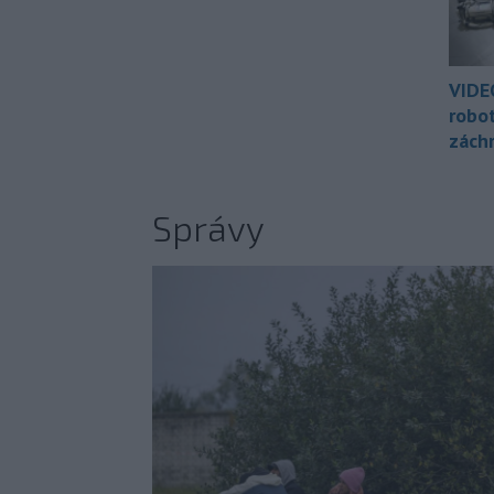
VIDE
robo
zách
Správy