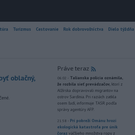
túra
Turizmus
Cestovanie
Rok dobrovoľníctva
Dielo týždňa
Práve teraz
yť oblačný,
-
Talianska polícia oznámila,
06:02
že rozbila sieť prevádzačov,
ktorí z
Alžírska dopravovali migrantov na
ostrov Sardínia. Pri raziách zatkla
čené.
osem ľudí, informuje TASR podľa
správy agentúry AFP.
-
Pri pobreží Ománu hrozí
21:58
ekologická katastrofa pre únik
čoraz
väčšieho množstva ropy z