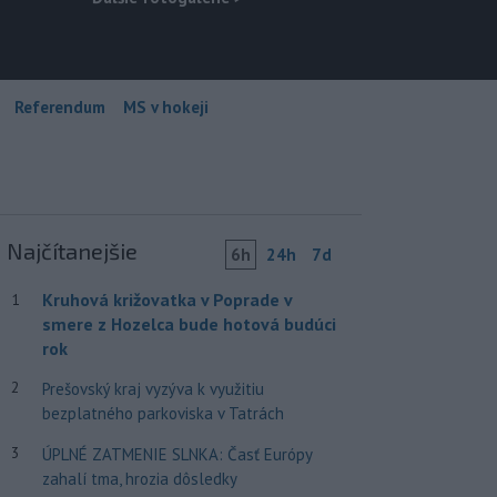
Referendum
MS v hokeji
Najčítanejšie
6h
24h
7d
Kruhová križovatka v Poprade v
1
smere z Hozelca bude hotová budúci
rok
2
Prešovský kraj vyzýva k využitiu
bezplatného parkoviska v Tatrách
3
ÚPLNÉ ZATMENIE SLNKA: Časť Európy
zahalí tma, hrozia dôsledky