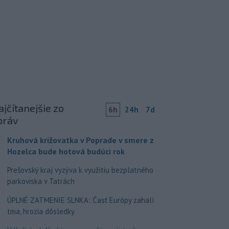
jčítanejšie zo
6h
24h
7d
práv
Kruhová križovatka v Poprade v smere z
Hozelca bude hotová budúci rok
Prešovský kraj vyzýva k využitiu bezplatného
parkoviska v Tatrách
ÚPLNÉ ZATMENIE SLNKA: Časť Európy zahalí
tma, hrozia dôsledky