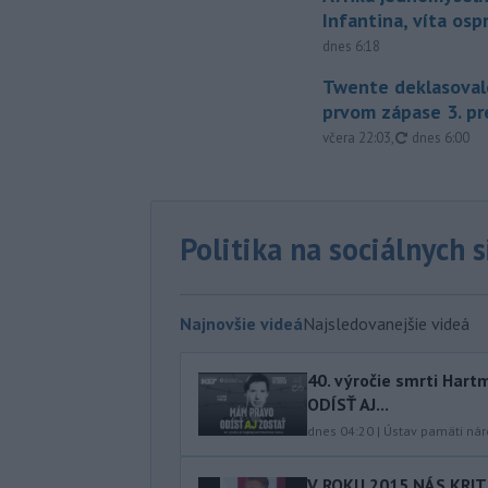
Infantina, víta os
dnes 6:18
Twente deklasoval
prvom zápase 3. pr
aktualizovan
včera 22:03
,
dnes 6:00
Politika na sociálnych 
Najnovšie videá
Najsledovanejšie videá
40.⁠ ⁠výročie smrti Ha
ODÍSŤ AJ...
dnes 04:20
|
Ústav pamäti ná
V ROKU 2015 NÁS KRIT