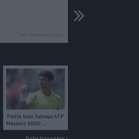
ďalšie
Zdroj:
TASR/Henrich Mišovič
Tretie kolo turnaja ATP
Masters 1000: ...
Ďalšie fotogalérie
>