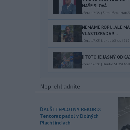
NAŠE SLOVÁ
včera 17:35
|
Šutaj Eštok Matúš
NEMÁME ROPU, ALE MÁM
VLASTIZRADA‼️...
včera 17:05
|
Jakab Július
|
212
‼️TOTO JE JASNÝ ODKAZ
včera 16:20
|
Hnutie SLOVENS
Neprehliadnite
ĎALŠÍ TEPLOTNÝ REKORD:
Tentoraz padol v Dolných
Plachtinciach