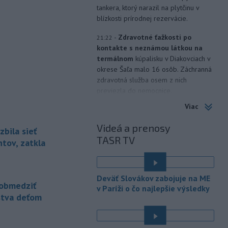
tankera, ktorý narazil na plytčinu v
blízkosti prírodnej rezervácie.
-
Zdravotné ťažkosti po
21:22
kontakte s neznámou látkou na
termálnom
kúpalisku v Diakovciach v
okrese Šaľa malo 16 osôb. Záchranná
zdravotná služba osem z nich
previezla do nemocnice.
Viac
-
Ugandský parlament vo
20:49
štvrtok schválil vyslanie
Videá a prenosy
zbila sieť
ugandských vojakov
do
TASR TV
palestínskeho Pásma Gazy, kde by
tov, zatkla
mali pôsobiť v rámci medzinárodných
stabilizačných síl, ktoré navrhol
americký prezident Donald Trump.
Deväť Slovákov zabojuje na ME
obmedziť
v Paríži o čo najlepšie výsledky
-
Anglická futbalová asociácia
20:07
stva deťom
(FA) stiahla svoju podporu
prezidentovi
Medzinárodnej
futbalovej federácie (FIFA) Giannimu