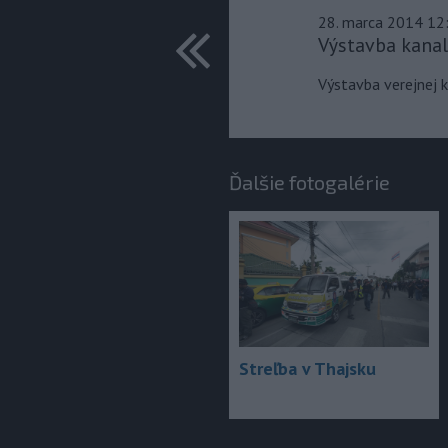
predchádza
28. marca 2014 12
Výstavba kanal
Výstavba verejnej 
Ďalšie fotogalérie
Streľba v Thajsku