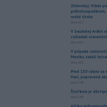
Zelenskyj: Vláda 
poľnohospodárom, k
ruské útoky
dnes 6:12
V Saudskej Arábii s
vyžiadali zranených
dnes 6:15
V prípade zmiznuti
Mexiku zatkli býv
dnes 6:22
Pred 150 rokmi sa 
Hari, popravená ak
dnes 5:46
Štefánia je dôvtip
dnes 5:43
Afrika jednomyseľn