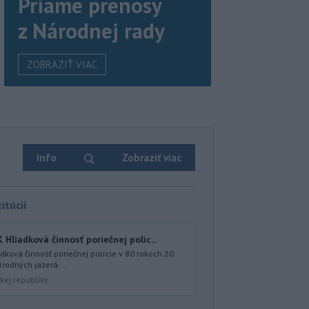
Priame prenosy
z Národnej rady
ZOBRAZIŤ VIAC
Info
Zobraziť viac
itúcií
iadková činnosť poriečnej políc...
ová činnosť poriečnej polície v 80 rokoch 20.
írodných jazerá...
kej republiky