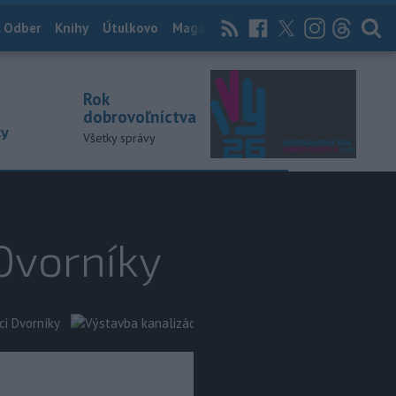
 Odber
Knihy
Útulkovo
Magazín
News Now
Archív
TASR
Rok
dobrovoľníctva
ky
Všetky správy
 Dvorníky