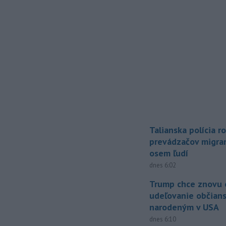
Talianska polícia ro
prevádzačov migran
osem ľudí
dnes 6:02
Trump chce znovu 
udeľovanie občian
narodeným v USA
dnes 6:10