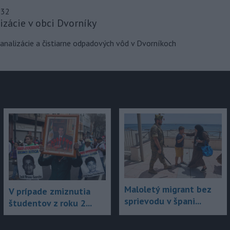
júce
:32
izácie v obci Dvorníky
kanalizácie a čistiarne odpadových vôd v Dvorníkoch
Maloletý migrant bez
V prípade zmiznutia
sprievodu v špani...
študentov z roku 2...