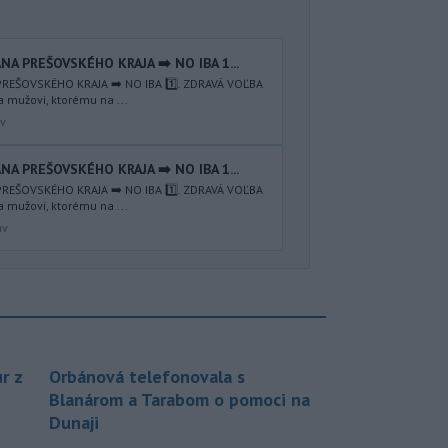
NA PREŠOVSKÉHO KRAJA ➡️ NO IBA 1️...
REŠOVSKÉHO KRAJA ➡️ NO IBA 1️⃣. ZDRAVÁ VOĽBA
a mužovi, ktorému na ...
av
NA PREŠOVSKÉHO KRAJA ➡️ NO IBA 1️...
REŠOVSKÉHO KRAJA ➡️ NO IBA 1️⃣. ZDRAVÁ VOĽBA
a mužovi, ktorému na ...
av
r z
Orbánová telefonovala s
Blanárom a Tarabom o pomoci na
Dunaji