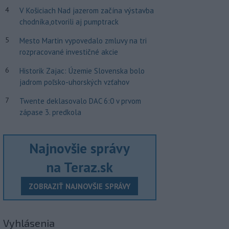
4
V Košiciach Nad jazerom začína výstavba
chodníka,otvorili aj pumptrack
5
Mesto Martin vypovedalo zmluvy na tri
rozpracované investičné akcie
6
Historik Zajac: Územie Slovenska bolo
jadrom poľsko-uhorských vzťahov
7
Twente deklasovalo DAC 6:0 v prvom
zápase 3. predkola
Najnovšie správy
na Teraz.sk
ZOBRAZIŤ NAJNOVŠIE SPRÁVY
Vyhlásenia