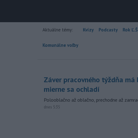
Aktuálne témy:
Kvízy
Podcasty
Rok Ľ.Š
Komunálne voľby
Záver pracovného týždňa má b
mierne sa ochladí
Polooblačno až oblačno, prechodne až zamra
dnes 5:35