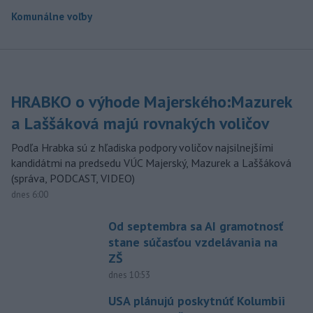
Komunálne voľby
HRABKO o výhode Majerského:Mazurek
a Laššáková majú rovnakých voličov
Podľa Hrabka sú z hľadiska podpory voličov najsilnejšími
kandidátmi na predsedu VÚC Majerský, Mazurek a Laššáková
(správa, PODCAST, VIDEO)
dnes 6:00
Od septembra sa AI gramotnosť
stane súčasťou vzdelávania na
ZŠ
dnes 10:53
USA plánujú poskytnúť Kolumbii