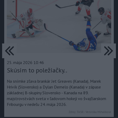
predchádzajúce
ďa
25. mája 2026 10:46
Skúsim to poležiačky..
Na snímke zľava brankár Jet Greaves (Kanada), Marek
Hrivík (Slovensko) a Dylan Demelo (Kanada) v zápase
základnej B-skupiny Slovensko - Kanada na 89.
majstrovstvách sveta v ľadovom hokeji vo švajčiarskom
Fribourgu v nedeľu 24. mája 2026.
Zdroj:
TASR - Veronika Mihalíková