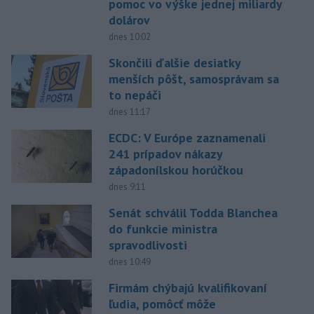
pomoc vo výške jednej miliardy
dolárov
dnes 10:02
Skončili ďalšie desiatky
menších pôšt, samosprávam sa
to nepáči
dnes 11:17
ECDC: V Európe zaznamenali
241 prípadov nákazy
západonílskou horúčkou
dnes 9:11
Senát schválil Todda Blanchea
do funkcie ministra
spravodlivosti
dnes 10:49
Firmám chýbajú kvalifikovaní
ľudia, pomôcť môže