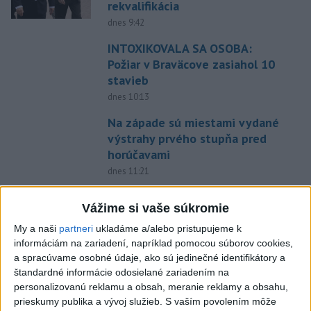
rekvalifikácia
dnes 9:42
INTOXIKOVALA SA OSOBA:
Požiar v Braväcove zasiahol 10
stavieb
dnes 10:13
Na západe sú miestami vydané
výstrahy prvého stupňa pred
horúčavami
dnes 11:21
Slováci prehrali v semifinále s
Vážime si vaše súkromie
USA 2:5, o bronz proti Fínsku
My a naši
partneri
ukladáme a/alebo pristupujeme k
dnes 7:21
informáciám na zariadení, napríklad pomocou súborov cookies,
Práve teraz
a spracúvame osobné údaje, ako sú jedinečné identifikátory a
štandardné informácie odosielané zariadením na
-
V niektorých okresoch na západnom Slovensku platia v
11:19
personalizovanú reklamu a obsah, meranie reklamy a obsahu,
sobotu popoludní
výstrahy prvého stupňa pred vysokými teplotami.
prieskumy publika a vývoj služieb.
S vaším povolením môže