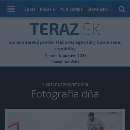
Index
Šport
Počasie
Publicistika
Slovensko
Zahranič
TERAZ
.SK
Spravodajský portál Tlačovej agentúry Slovenskej
republiky
Sobota
8. august 2026
Meniny má
Oskar
< späť na fotografie dňa
Fotografia dňa