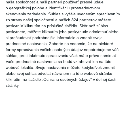
Slovenský hydrometeorologický ústav (SHMÚ) o tom informuje na
naša spoločnosť a naši partneri používať presné údaje
webe.
o geografickej polohe a identifikáciu prostredníctvom
skenovania zariadenia. Súhlas s vyššie uvedeným spracúvaním
zo strany našej spoločnosti a našich 824 partnerov môžete
Viac
Videá a prenosy TASR TV
poskytnúť kliknutím na príslušné tlačidlo. Skôr než súhlas
poskytnete, môžete kliknutím jeho poskytnutie odmietnuť alebo
si preštudovať podrobnejšie informácie a zmeniť svoje
Deväť Slovákov zabojuje na ME v Paríži
prednostné nastavenia.
Zoberte na vedomie, že na niektoré
o čo najlepšie výsledky
formy spracúvania vašich osobných údajov nepotrebujeme váš
súhlas, proti takémuto spracovaniu však máte právo namietať.
Vaše prednostné nastavenia sa budú vzťahovať len na túto
Viac
webovú lokalitu. Svoje nastavenia môžete kedykoľvek zmeniť
Najčítanejšie
alebo svoj súhlas odvolať návratom na túto webovú stránku
kliknutím na tlačidlo „Ochrana osobných údajov“ v dolnej časti
6h
24h
7d
stránky.
ÚPLNÉ ZATMENIE SLNKA: Časť Európy
1
zahalí tma, hrozia dôsledky
2
ČIASTOČNÉ ZATMENIE SLNKA: Pozorovať sa bude dať v
stredu