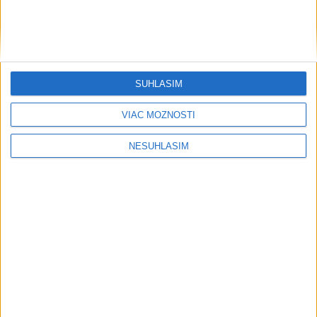
SÚHLASÍM
VIAC MOŽNOSTÍ
NESÚHLASÍM
....