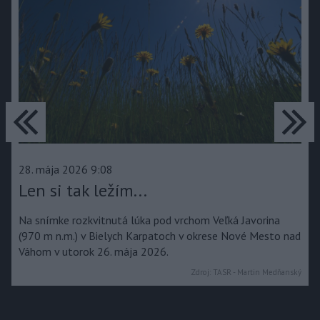
predchádzajúce
ďa
28. mája 2026 9:08
Len si tak ležím...
Na snímke rozkvitnutá lúka pod vrchom Veľká Javorina
(970 m n.m.) v Bielych Karpatoch v okrese Nové Mesto nad
Váhom v utorok 26. mája 2026.
Zdroj:
TASR - Martin Medňanský