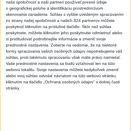
naša spoločnosť a naši partneri používať presné údaje
Viac
o geografickej polohe a identifikáciu prostredníctvom
Najčítanejšie
skenovania zariadenia. Súhlas s vyššie uvedeným spracúvaním
zo strany našej spoločnosti a našich 824 partnerov môžete
6h
24h
7d
poskytnúť kliknutím na príslušné tlačidlo. Skôr než súhlas
poskytnete, môžete kliknutím jeho poskytnutie odmietnuť alebo
DRÁMA V PARLAMENTE: Poslankyňa
1
si preštudovať podrobnejšie informácie a zmeniť svoje
prednostné nastavenia.
Zoberte na vedomie, že na niektoré
hádzala do premiéra vajíčka
formy spracúvania vašich osobných údajov nepotrebujeme váš
súhlas, proti takémuto spracovaniu však máte právo namietať.
2
Česká vláda uvažuje nad zvýšením valorizácie dôchodkov
Vaše prednostné nastavenia sa budú vzťahovať len na túto
na dvojnásobok
webovú lokalitu. Svoje nastavenia môžete kedykoľvek zmeniť
alebo svoj súhlas odvolať návratom na túto webovú stránku
3
MLADÍK VYPADOL Z FERRATY: Na Skalke pri Kremnici
kliknutím na tlačidlo „Ochrana osobných údajov“ v dolnej časti
zasahovali záchranári
stránky.
4
ÚTOK MEDVEĎA: V Turanoch pri zjazde z D1 našli
zraneného muža
5
Ugandský futbalista Owori zomrel vo veku 27 rokov po
brutálnom útoku