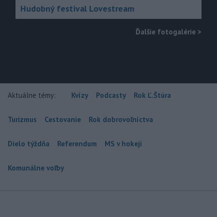
Hudobný festival Lovestream
Ďalšie fotogalérie
>
Aktuálne témy:
Kvízy
Podcasty
Rok Ľ.Štúra
Turizmus
Cestovanie
Rok dobrovoľníctva
Dielo týždňa
Referendum
MS v hokeji
Komunálne voľby