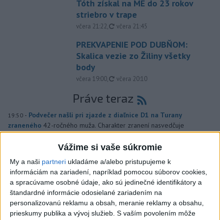
Tóth získal na ME do 23 rokov
striebro v trape
aktualizované
včera 21:22
,
včera 21:45
PREKVAPENIE POD DUBŇOM:
Skalica vezie zo Žiliny všetky
body
aktualizované
včera 19:00
,
včera 20:10
Práve teraz
-
Podvečer našli pri zjazde z diaľnice D1 na Turany
19:50
zraneného
42-ročného muža. Charakter zranení nasvedčuje
možnému útoku medveďa.
Vážime si vaše súkromie
Viac
My a naši
partneri
ukladáme a/alebo pristupujeme k
Videá a prenosy TASR TV
informáciám na zariadení, napríklad pomocou súborov cookies,
a spracúvame osobné údaje, ako sú jedinečné identifikátory a
Deväť Slovákov zabojuje na ME v Paríži
štandardné informácie odosielané zariadením na
o čo najlepšie výsledky
personalizovanú reklamu a obsah, meranie reklamy a obsahu,
prieskumy publika a vývoj služieb.
S vaším povolením môže