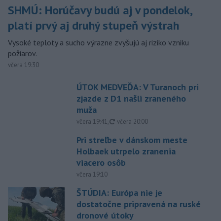
SHMÚ: Horúčavy budú aj v pondelok,
platí prvý aj druhý stupeň výstrah
Vysoké teploty a sucho výrazne zvyšujú aj riziko vzniku
požiarov.
včera 19:30
ÚTOK MEDVEĎA: V Turanoch pri
zjazde z D1 našli zraneného
muža
aktualizované
včera 19:41
,
včera 20:00
Pri streľbe v dánskom meste
Holbaek utrpelo zranenia
viacero osôb
včera 19:10
ŠTÚDIA: Európa nie je
dostatočne pripravená na ruské
dronové útoky