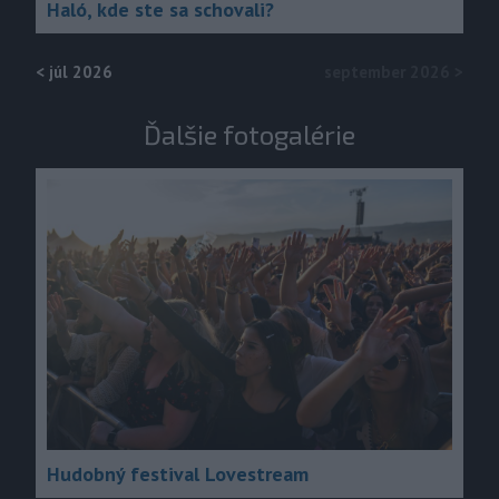
Haló, kde ste sa schovali?
<
júl 2026
september 2026
>
Ďalšie fotogalérie
Hudobný festival Lovestream