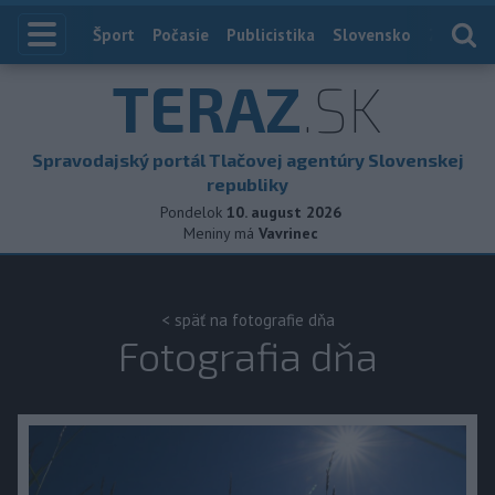
Index
Šport
Počasie
Publicistika
Slovensko
Zahranič
TERAZ
.SK
Spravodajský portál Tlačovej agentúry Slovenskej
republiky
Pondelok
10. august 2026
Meniny má
Vavrinec
< späť na fotografie dňa
Fotografia dňa