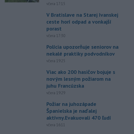
včera 17:15
V Bratislave na Starej Ivanskej
ceste horí odpad a vonkajší
porast
včera 17:30
Polícia upozorňuje seniorov na
nekalé praktiky podvodníkov
včera 19:25
Viac ako 200 hasičov bojuje s
novým lesným požiarom na
juhu Francúzska
včera 19:29
Požiar na juhozápade
Španielska je naďalej
aktívny.Evakuovali 470 ľudí
včera 16:11