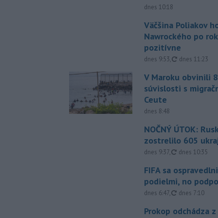
dnes 10:18
Väčšina Poliakov h
Nawrockého po rok
pozitívne
aktualizované
dnes 9:53
,
dnes 11:23
V Maroku obvinili 8
súvislosti s migrač
Ceute
dnes 8:48
NOČNÝ ÚTOK: Rusko
zostrelilo 605 ukr
aktualizované
dnes 9:37
,
dnes 10:35
FIFA sa ospravedlni
podielmi, no podpo
aktualizované
dnes 6:47
,
dnes 7:10
Prokop odchádza z 