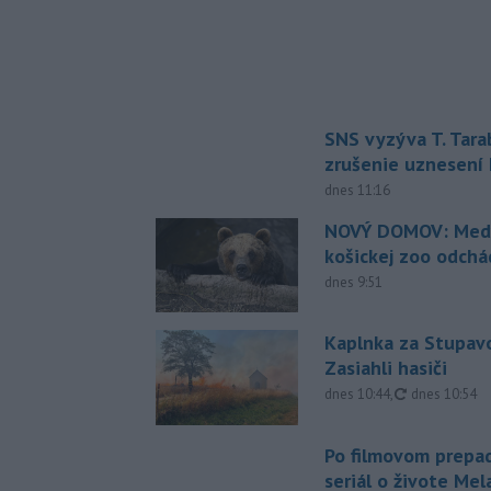
SNS vyzýva T. Tara
zrušenie uznesení
dnes 11:16
NOVÝ DOMOV: Medv
košickej zoo odchá
dnes 9:51
Kaplnka za Stupavo
Zasiahli hasiči
aktualizovan
dnes 10:44
,
dnes 10:54
Po filmovom prepad
seriál o živote Me