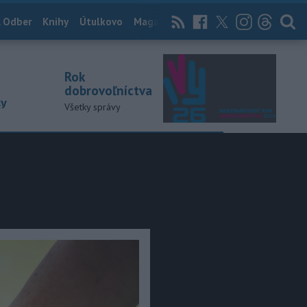
 Odber
Knihy
Útulkovo
Magazín
News Now
Archív
TASR
Rok
dobrovoľníctva
ky
Všetky správy