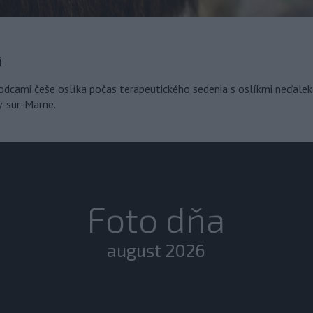
i
odcami češe oslíka počas terapeutického sedenia s oslíkmi neďaleko
y-sur-Marne.
Foto dňa
august 2026