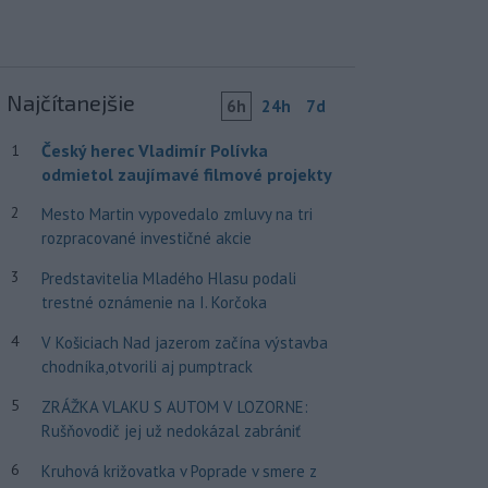
Najčítanejšie
6h
24h
7d
Český herec Vladimír Polívka
1
odmietol zaujímavé filmové projekty
2
Mesto Martin vypovedalo zmluvy na tri
rozpracované investičné akcie
3
Predstavitelia Mladého Hlasu podali
trestné oznámenie na I. Korčoka
4
V Košiciach Nad jazerom začína výstavba
chodníka,otvorili aj pumptrack
5
ZRÁŽKA VLAKU S AUTOM V LOZORNE:
Rušňovodič jej už nedokázal zabrániť
6
Kruhová križovatka v Poprade v smere z