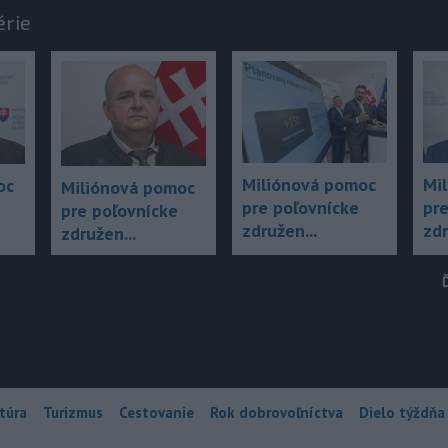
érie
Mi
Miliónová pomoc
oc
Miliónová pomoc
pre
pre poľovnícke
pre poľovnícke
zdr
združen...
združen...
túra
Turizmus
Cestovanie
Rok dobrovoľníctva
Dielo týždňa