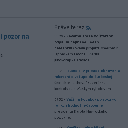
Práve teraz
si pozor na
-
Severná Kórea vo štvrtok
11:29
odpálila najmenej jeden
neidentifikovaný
projektil smerom k
Japonskému moru, uviedla
a.
juhokórejská armáda.
-
Island si v prípade obnovenia
10:31
rokovaní o vstupe do Európskej
únie chce zachovať suverénnu
kontrolu nad všetkým rybolovom.
-
Väčšina Poliakov po roku vo
09:52
funkcii hodnotí pôsobenie
prezidenta Karola Nawrockého
pozitívne.
-
Končiaci kolumbijský
09:15