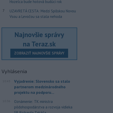
Hozelca bude hotová budúci rok
7
UZAVRETÁ CESTA: Medzi Spišskou Novou
Vsou a Levočou sa stala nehoda
Najnovšie správy
na Teraz.sk
ZOBRAZIŤ NAJNOVŠIE SPRÁVY
Vyhlásenia
Vyjadrenie: Slovensko sa stalo
10:43
partnerom medzinárodného
projektu na podporu...
10:36
Oznámenie: TK ministra
pôdohospodárstva a rozvoja vidieka
SR Richarda Takáča