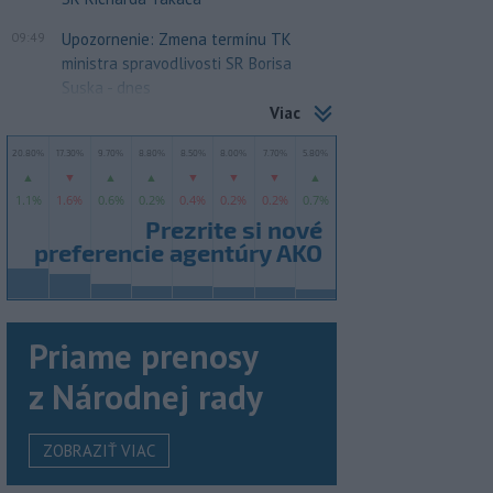
09:49
Upozornenie: Zmena termínu TK
ministra spravodlivosti SR Borisa
Suska - dnes
Viac
Priame prenosy
z Národnej rady
ZOBRAZIŤ VIAC