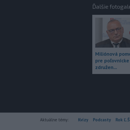
Ďalšie fotogal
Miliónová pom
pre poľovnícke
združen...
Aktuálne témy:
Kvízy
Podcasty
Rok Ľ.Š