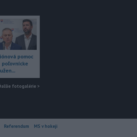
liónová pomoc
 poľovnícke
užen...
Ďalšie fotogalérie
>
Referendum
MS v hokeji