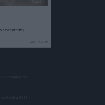
 psychiatrickej
Zdroj:
TASR/AP
>
september 2026
september 2026
>