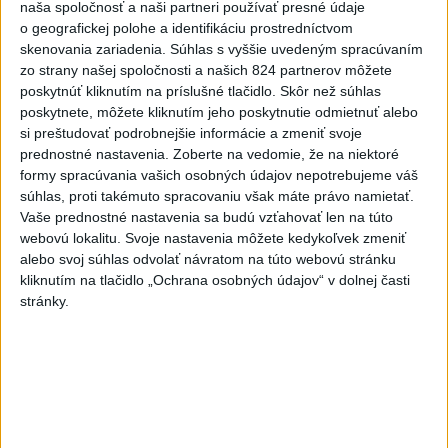
naša spoločnosť a naši partneri používať presné údaje
Ukrajina opäť zasiahla sklad
o geografickej polohe a identifikáciu prostredníctvom
Wildberries v Jekaterinburgu
skenovania zariadenia. Súhlas s vyššie uvedeným spracúvaním
zo strany našej spoločnosti a našich 824 partnerov môžete
dnes 9:16
poskytnúť kliknutím na príslušné tlačidlo. Skôr než súhlas
DAC schytal od Twente
poskytnete, môžete kliknutím jeho poskytnutie odmietnuť alebo
poltucet, Klauss: Nemali sme
si preštudovať podrobnejšie informácie a zmeniť svoje
šancu
prednostné nastavenia.
Zoberte na vedomie, že na niektoré
formy spracúvania vašich osobných údajov nepotrebujeme váš
dnes 9:52
súhlas, proti takémuto spracovaniu však máte právo namietať.
O Haraslína má záujem
Vaše prednostné nastavenia sa budú vzťahovať len na túto
saudskoarabský Al-Fateh
webovú lokalitu. Svoje nastavenia môžete kedykoľvek zmeniť
alebo svoj súhlas odvolať návratom na túto webovú stránku
dnes 10:44
kliknutím na tlačidlo „Ochrana osobných údajov“ v dolnej časti
stránky.
Práve teraz
-
Ministerstvo vnútra (MV) SR požiada Národný
11:18
bezpečnostný
úrad (NBÚ) o nezávislé odborné posúdenie dodaných
radarových zariadení, ktoré sú v pilotnej prevádzke.
Viac