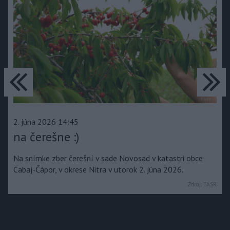
predchádzajúce
ďa
2. júna 2026 14:45
na čerešne :)
Na snímke zber čerešní v sade Novosad v katastri obce
Cabaj-Čápor, v okrese Nitra v utorok 2. júna 2026.
Zdroj:
TASR