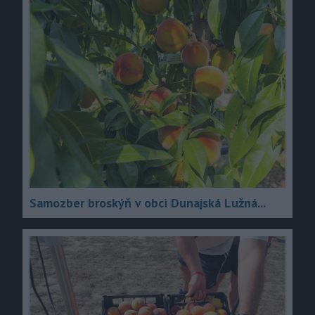
Samozber broskýň v obci Dunajská Lužná...