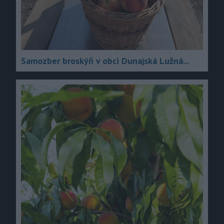
Samozber broskýň v obci Dunajská Lužná...