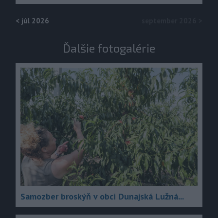
<
júl 2026
september 2026
>
Ďalšie fotogalérie
Samozber broskýň v obci Dunajská Lužná...