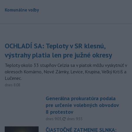
Komunálne voľby
OCHLADÍ SA: Teploty v SR klesnú,
výstrahy platia len pre južné okresy
Teploty okolo 33 stupňov Celzia sa v piatok môžu vyskytnúť v
okresoch Komárno, Nové Zámky, Levice, Krupina, Veľký Krtíš a
Lučenec.
dnes 8:08
Generálna prokuratúra podala
pre určenie volebných obvodov
8 protestov
aktualizované
dnes 9:03
,
dnes 9:55
ČIASTOČNÉ ZATMENIE SLNKA: