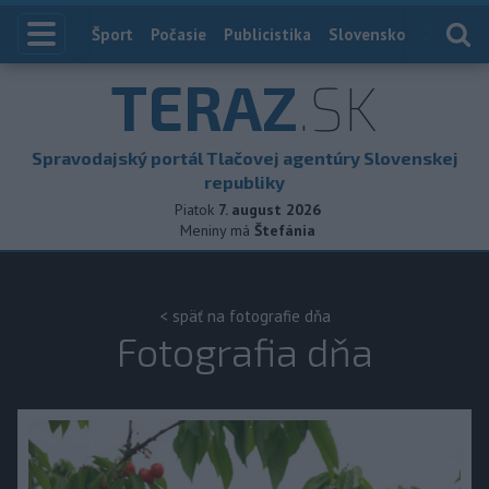
Index
Šport
Počasie
Publicistika
Slovensko
Zahranič
TERAZ
.SK
Spravodajský portál Tlačovej agentúry Slovenskej
republiky
Piatok
7. august 2026
Meniny má
Štefánia
< späť na fotografie dňa
Fotografia dňa