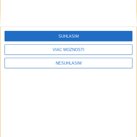
ŠTIBRAVÁ: Štvrté miesto v silnej
svetovej konkurencii je výborné
Slovensko trápi sucho: V prírode sa
prejavuje viacerými spôsobmi
SÚHLASÍM
VIAC MOŽNOSTÍ
Šport
NESÚHLASÍM
....
....