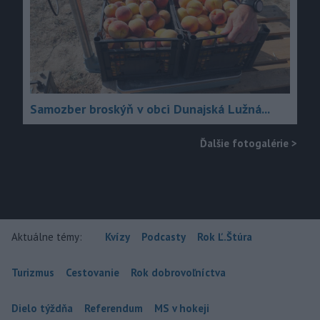
Samozber broskýň v obci Dunajská Lužná...
Ďalšie fotogalérie
>
Aktuálne témy:
Kvízy
Podcasty
Rok Ľ.Štúra
Turizmus
Cestovanie
Rok dobrovoľníctva
Dielo týždňa
Referendum
MS v hokeji