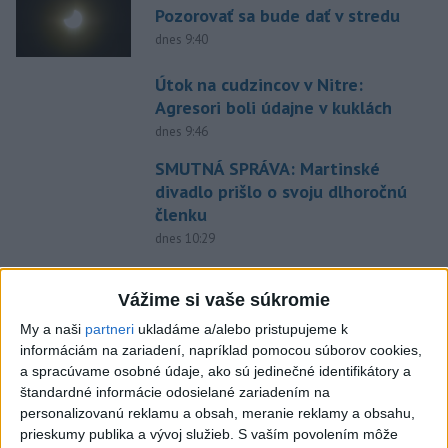
Pozorovať sa bude dať v stredu
dnes 9:40
Útok na cudzincov v Nitre:
Agresori boli údajne v kuklách
dnes 9:46
SMUTNÁ SPRÁVA: Martinské
divadlo prišlo o svoju dlhoročnú
členku
dnes 10:29
NEVIDELI STE HO? Pátrajú
Aladárovi Illésovi z
Vážime si vaše súkromie
Turčianskeho Petra
My a naši
partneri
ukladáme a/alebo pristupujeme k
dnes 11:02
informáciám na zariadení, napríklad pomocou súborov cookies,
a spracúvame osobné údaje, ako sú jedinečné identifikátory a
Srbsko potvrdilo návštevu
štandardné informácie odosielané zariadením na
Zelenského
personalizovanú reklamu a obsah, meranie reklamy a obsahu,
dnes 10:58
prieskumy publika a vývoj služieb.
S vaším povolením môže