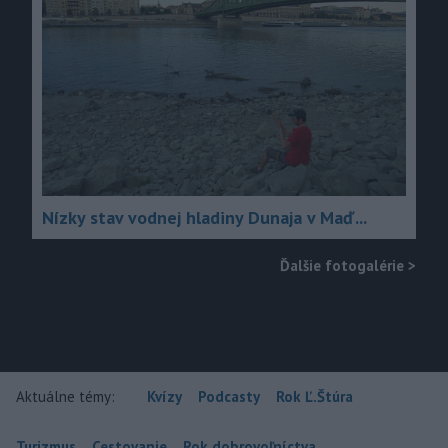
Nízky stav vodnej hladiny Dunaja v Maď...
Ďalšie fotogalérie
>
Aktuálne témy:
Kvízy
Podcasty
Rok Ľ.Štúra
Turizmus
Cestovanie
Rok dobrovoľníctva