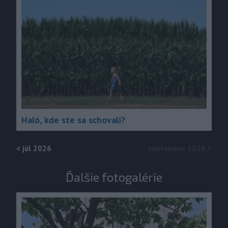
Haló, kde ste sa schovali?
<
júl 2026
september 2026
>
Ďalšie fotogalérie