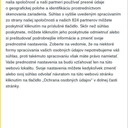
naša spoločnosť a naši partneri používať presné údaje
o geografickej polohe a identifikáciu prostredníctvom
4
V časti Košice-Krásna otvorili park pomenovaný po
skenovania zariadenia. Súhlas s vyššie uvedeným spracúvaním
kňazovi Semivanovi
zo strany našej spoločnosti a našich 824 partnerov môžete
poskytnúť kliknutím na príslušné tlačidlo. Skôr než súhlas
5
VEĽKÁ PREDPOVEĎ POČASIA: Extrémne horúčavy
poskytnete, môžete kliknutím jeho poskytnutie odmietnuť alebo
ustúpili. Alebo žeby nie?
si preštudovať podrobnejšie informácie a zmeniť svoje
prednostné nastavenia.
Zoberte na vedomie, že na niektoré
6
Fridrichová: Školy vyučujúce po novom musia mať
formy spracúvania vašich osobných údajov nepotrebujeme váš
pripravené osnovy
súhlas, proti takémuto spracovaniu však máte právo namietať.
Vaše prednostné nastavenia sa budú vzťahovať len na túto
7
TRAGÉDIA NA DUNAJI: Muž sa išiel okúpať, z vody viac
webovú lokalitu. Svoje nastavenia môžete kedykoľvek zmeniť
nevyšiel
alebo svoj súhlas odvolať návratom na túto webovú stránku
kliknutím na tlačidlo „Ochrana osobných údajov“ v dolnej časti
stránky.
Najnovšie správy na Teraz.sk
Vyhlásenia
Priame prenosy z Národnej rady SR