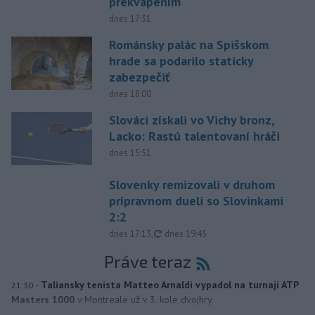
prekvapením
dnes 17:31
Románsky palác na Spišskom
hrade sa podarilo staticky
zabezpečiť
dnes 18:00
Slováci získali vo Vichy bronz,
Lacko: Rastú talentovaní hráči
dnes 15:51
Slovenky remizovali v druhom
prípravnom dueli so Slovinkami
2:2
aktualizované
dnes 17:13
,
dnes 19:45
Práve teraz
-
Taliansky tenista Matteo Arnaldi vypadol na turnaji ATP
21:30
Masters 1000
v Montreale už v 3. kole dvojhry.