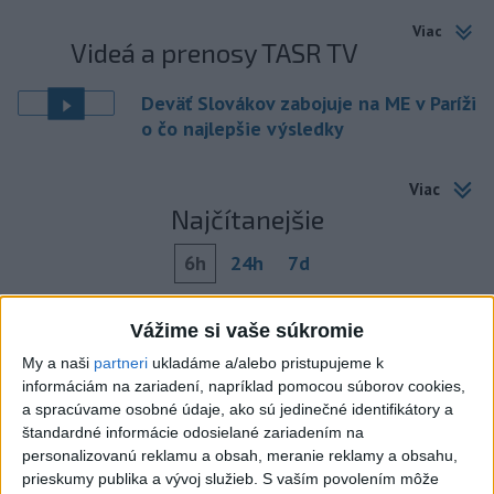
Viac
Videá a prenosy TASR TV
Deväť Slovákov zabojuje na ME v Paríži
o čo najlepšie výsledky
Viac
Najčítanejšie
6h
24h
7d
POŽIAR V SLOVNAFTE: Došlo k narušeniu
1
Vážime si vaše súkromie
jednej z nádrží
My a naši
partneri
ukladáme a/alebo pristupujeme k
informáciám na zariadení, napríklad pomocou súborov cookies,
2
ČIASTOČNÉ ZATMENIE SLNKA: Pozorovať sa bude dať v
a spracúvame osobné údaje, ako sú jedinečné identifikátory a
stredu
štandardné informácie odosielané zariadením na
personalizovanú reklamu a obsah, meranie reklamy a obsahu,
3
Horúčavy vystriedajú búrky: Výstrahy vydali vo viacerých
prieskumy publika a vývoj služieb.
S vaším povolením môže
okresoch