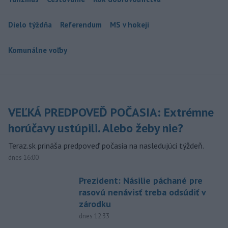
Dielo týždňa
Referendum
MS v hokeji
Komunálne voľby
VEĽKÁ PREDPOVEĎ POČASIA: Extrémne
horúčavy ustúpili. Alebo žeby nie?
Teraz.sk prináša predpoveď počasia na nasledujúci týždeň.
dnes 16:00
Prezident: Násilie páchané pre
rasovú nenávisť treba odsúdiť v
zárodku
dnes 12:33