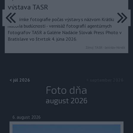
výstava TASR
predchádzajúce
ďa
Na snímke fotografie počas výstavy s názvom Krátka
história budúcnosti - vernisáž fotografií agentúrnych
fotografov TASR a Galérie Nadácie Slovak Press Photo v
Bratislave vo štvrtok 4. júna 2026.
Zdroj:
TASR - Jaroslav Novák
<
júl 2026
>
september 2026
Foto dňa
august 2026
6. august 2026