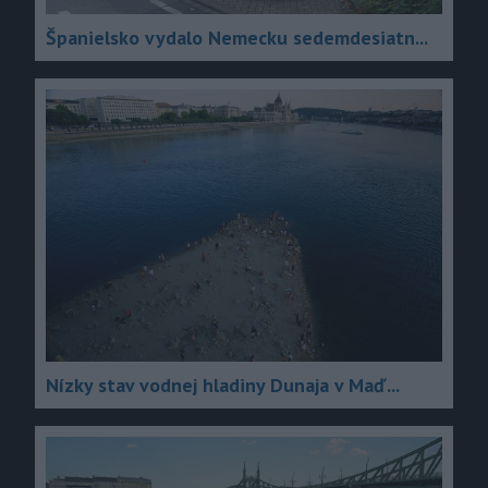
Španielsko vydalo Nemecku sedemdesiatn...
Nízky stav vodnej hladiny Dunaja v Maď...