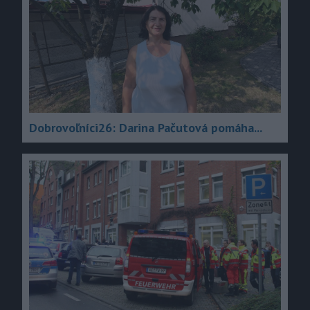
Dobrovoľníci26: Darina Pačutová pomáha...