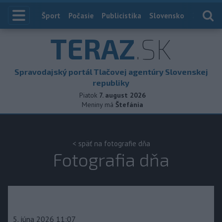
Index
Šport
Počasie
Publicistika
Slovensko
Zahranič
TERAZ
.SK
Spravodajský portál Tlačovej agentúry Slovenskej
republiky
Piatok
7. august 2026
Meniny má
Štefánia
< späť na fotografie dňa
Fotografia dňa
5. júna 2026 11:07