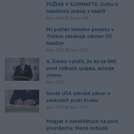
POŽIAR V SLOVNAFTE: Došlo k
narušeniu jednej z nádrží
aktualizované
dnes 14:20
,
dnes 15:46
Pri požiari lesného porastu v
Trstíne zasahuje takmer 50
hasičov
aktualizované
dnes 20:21
,
dnes 21:05
A. Danko vylúčil, že by sa SNS
pred voľbami spájala, avizuje
zmeny
dnes 18:51
Senát USA schválil zákon o
sankciách proti Rusku
aktualizované
dnes 19:50
,
dnes 20:20
Magyar o kandidátoch na post
prezidenta: Mená nebudú