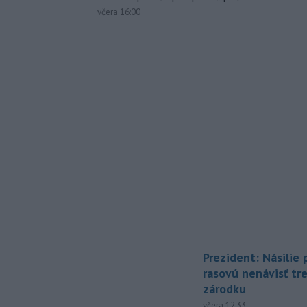
včera 16:00
Prezident: Násilie
rasovú nenávisť tr
zárodku
včera 12:33