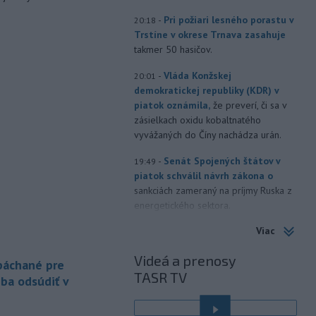
-
Pri požiari lesného porastu v
20:18
Trstíne v okrese Trnava zasahuje
takmer 50 hasičov.
-
Vláda Konžskej
20:01
demokratickej republiky (KDR) v
piatok oznámila,
že preverí, či sa v
zásielkach oxidu kobaltnatého
vyvážaných do Číny nachádza urán.
-
Senát Spojených štátov v
19:49
piatok schválil návrh zákona o
sankciách zameraný na príjmy Ruska z
energetického sektora.
Viac
-
Slovenská polícia prispela k
16:08
objasneniu prípadu prevádzačstva,
Videá a prenosy
ktorý sa podarilo ukončiť
 páchané pre
TASR TV
právoplatným odsúdením páchateľa v
eba odsúdiť v
Maďarsku.