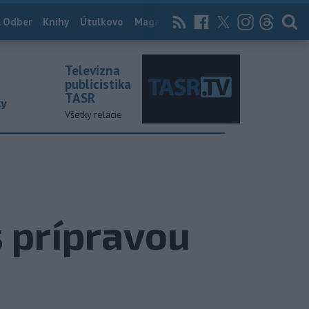
 Odber
Knihy
Útulkovo
Magazín
News Now
Archív
TASR
Televízna
publicistika
TASR
ky
Všetky relácie
s prípravou