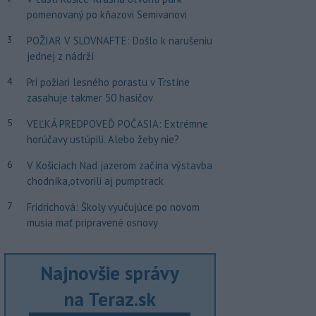
pomenovaný po kňazovi Semivanovi
3
POŽIAR V SLOVNAFTE: Došlo k narušeniu
jednej z nádrží
4
Pri požiari lesného porastu v Trstíne
zasahuje takmer 50 hasičov
5
VEĽKÁ PREDPOVEĎ POČASIA: Extrémne
horúčavy ustúpili. Alebo žeby nie?
6
V Košiciach Nad jazerom začína výstavba
chodníka,otvorili aj pumptrack
7
Fridrichová: Školy vyučujúce po novom
musia mať pripravené osnovy
Najnovšie správy
na Teraz.sk