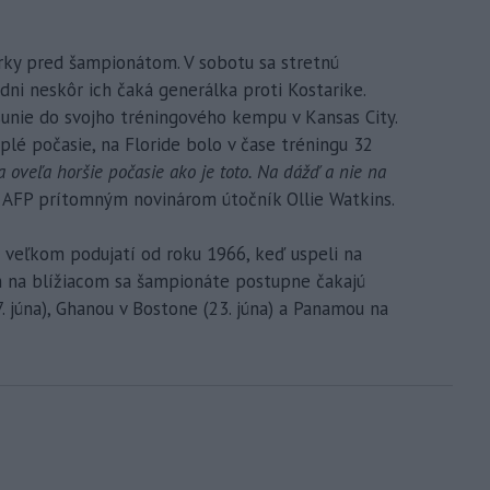
erky pred šampionátom. V sobotu sa stretnú
dni neskôr ich čaká generálka proti Kostarike.
sunie do svojho tréningového kempu v Kansas City.
plé počasie, na Floride bolo v čase tréningu 32
 oveľa horšie počasie ako je toto. Na dážď a nie na
y AFP prítomným novinárom útočník Ollie Watkins.
na veľkom podujatí od roku 1966, keď uspeli na
h na blížiacom sa šampionáte postupne čakajú
. júna), Ghanou v Bostone (23. júna) a Panamou na