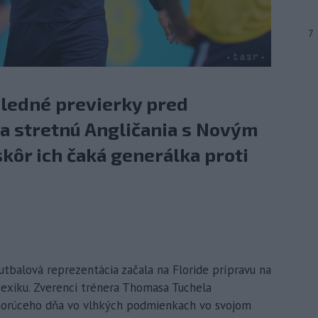
7
sledné previerky pred
a stretnú Angličania s Novým
skôr ich čaká generálka proti
futbalová reprezentácia začala na Floride prípravu na
exiku. Zverenci trénera Thomasa Tuchela
 horúceho dňa vo vlhkých podmienkach vo svojom