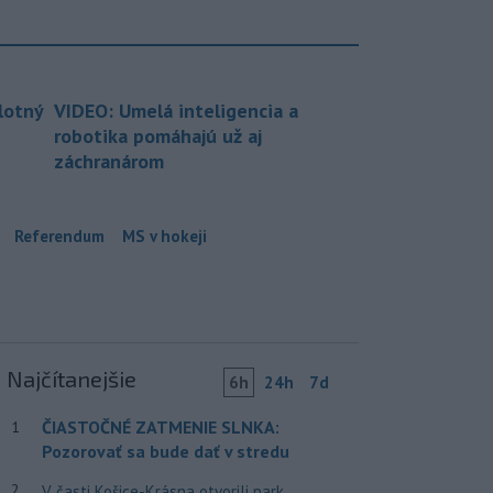
lotný
VIDEO: Umelá inteligencia a
robotika pomáhajú už aj
záchranárom
Referendum
MS v hokeji
Najčítanejšie
6h
24h
7d
ČIASTOČNÉ ZATMENIE SLNKA:
1
Pozorovať sa bude dať v stredu
2
V časti Košice-Krásna otvorili park