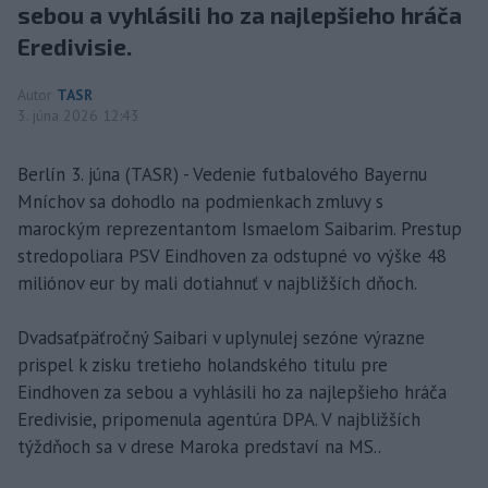
sebou a vyhlásili ho za najlepšieho hráča
Eredivisie.
Autor
TASR
3. júna 2026 12:43
Berlín 3. júna (TASR) - Vedenie futbalového Bayernu
Mníchov sa dohodlo na podmienkach zmluvy s
marockým reprezentantom Ismaelom Saibarim. Prestup
stredopoliara PSV Eindhoven za odstupné vo výške 48
miliónov eur by mali dotiahnuť v najbližších dňoch.
Dvadsaťpäťročný Saibari v uplynulej sezóne výrazne
prispel k zisku tretieho holandského titulu pre
Eindhoven za sebou a vyhlásili ho za najlepšieho hráča
Eredivisie, pripomenula agentúra DPA. V najbližších
týždňoch sa v drese Maroka predstaví na MS..