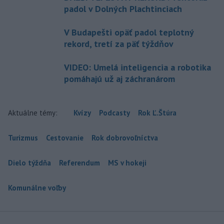
padol v Dolných Plachtinciach
V Budapešti opäť padol teplotný
rekord, tretí za päť týždňov
VIDEO: Umelá inteligencia a robotika
pomáhajú už aj záchranárom
Aktuálne témy:
Kvízy
Podcasty
Rok Ľ.Štúra
Turizmus
Cestovanie
Rok dobrovoľníctva
Dielo týždňa
Referendum
MS v hokeji
Komunálne voľby