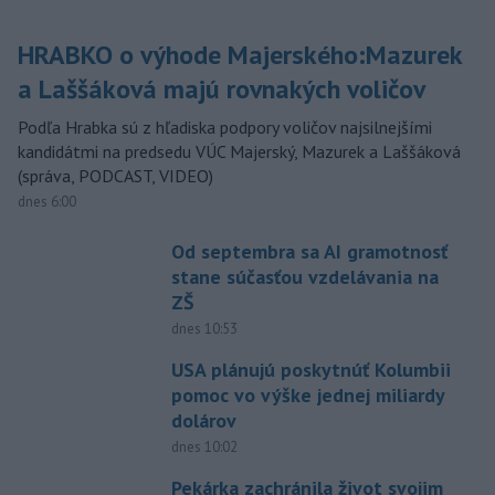
HRABKO o výhode Majerského:Mazurek
a Laššáková majú rovnakých voličov
Podľa Hrabka sú z hľadiska podpory voličov najsilnejšími
kandidátmi na predsedu VÚC Majerský, Mazurek a Laššáková
(správa, PODCAST, VIDEO)
dnes 6:00
Od septembra sa AI gramotnosť
stane súčasťou vzdelávania na
ZŠ
dnes 10:53
USA plánujú poskytnúť Kolumbii
pomoc vo výške jednej miliardy
dolárov
dnes 10:02
Pekárka zachránila život svojim