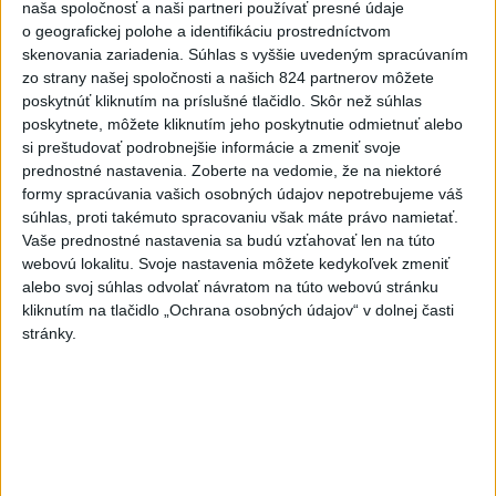
naša spoločnosť a naši partneri používať presné údaje
Deväť Slovákov zabojuje na ME v Paríži
o geografickej polohe a identifikáciu prostredníctvom
o čo najlepšie výsledky
skenovania zariadenia. Súhlas s vyššie uvedeným spracúvaním
zo strany našej spoločnosti a našich 824 partnerov môžete
poskytnúť kliknutím na príslušné tlačidlo. Skôr než súhlas
Viac
poskytnete, môžete kliknutím jeho poskytnutie odmietnuť alebo
Najčítanejšie
si preštudovať podrobnejšie informácie a zmeniť svoje
prednostné nastavenia.
Zoberte na vedomie, že na niektoré
6h
24h
7d
formy spracúvania vašich osobných údajov nepotrebujeme váš
súhlas, proti takémuto spracovaniu však máte právo namietať.
Vaše prednostné nastavenia sa budú vzťahovať len na túto
ÚPLNÉ ZATMENIE SLNKA: Časť Európy
1
webovú lokalitu. Svoje nastavenia môžete kedykoľvek zmeniť
zahalí tma, hrozia dôsledky
alebo svoj súhlas odvolať návratom na túto webovú stránku
kliknutím na tlačidlo „Ochrana osobných údajov“ v dolnej časti
2
Obranca Kaša dostal od Žiliny povolenie hľadať si nový
stránky.
klub
3
ČIASTOČNÉ ZATMENIE SLNKA: Pozorovať sa bude dať v
stredu
4
V časti Košice-Krásna otvorili park pomenovaný po
kňazovi Semivanovi