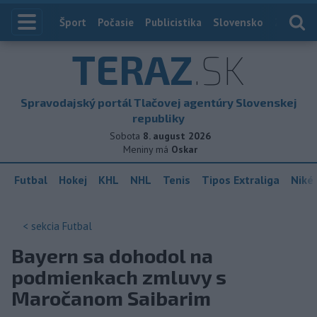
Index
Šport
Počasie
Publicistika
Slovensko
Zahranič
TERAZ
.SK
Spravodajský portál Tlačovej agentúry Slovenskej
republiky
Sobota
8. august 2026
Meniny má
Oskar
Futbal
Hokej
KHL
NHL
Tenis
Tipos Extraliga
Niké 
< sekcia
Futbal
Bayern sa dohodol na
podmienkach zmluvy s
Maročanom Saibarim