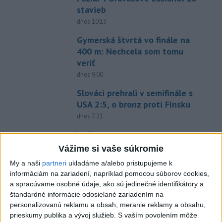
stavieb
dnes 10:13
Gymerská štvrtá vo finále na
400 m: Nechcela som tomu
veriť
dnes 9:00
Slováci prehrali v semifinále s
USA 2:5, o bronz proti Fínsku
dnes 7:21
Práve teraz
Vážime si vaše súkromie
-
Slovenská pošta pokračuje v zatváraní pobočiek prevažne
11:13
v malých
obciach. Od začiatku roka trvalo ukončilo prevádzku 41
My a naši
partneri
ukladáme a/alebo pristupujeme k
nepovinných prevádzok, ktoré fungovali nad rámec poštovej licencie.
informáciám na zariadení, napríklad pomocou súborov cookies,
a spracúvame osobné údaje, ako sú jedinečné identifikátory a
štandardné informácie odosielané zariadením na
Viac
Videá a prenosy TASR TV
personalizovanú reklamu a obsah, meranie reklamy a obsahu,
prieskumy publika a vývoj služieb.
S vaším povolením môže