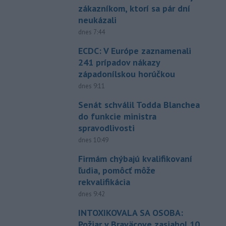
zákazníkom, ktorí sa pár dní
neukázali
dnes 7:44
ECDC: V Európe zaznamenali
241 prípadov nákazy
západonílskou horúčkou
dnes 9:11
Senát schválil Todda Blanchea
do funkcie ministra
spravodlivosti
dnes 10:49
Firmám chýbajú kvalifikovaní
ľudia, pomôcť môže
rekvalifikácia
dnes 9:42
INTOXIKOVALA SA OSOBA:
Požiar v Braväcove zasiahol 10