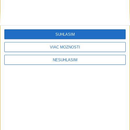
SÚHLASÍM
VIAC MOŽNOSTÍ
NESÚHLASÍM
....