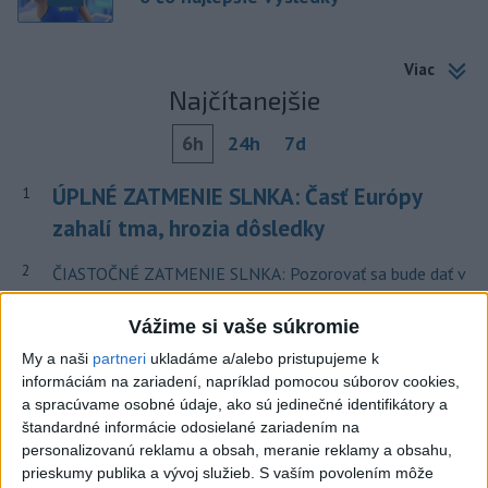
Viac
Najčítanejšie
6h
24h
7d
ÚPLNÉ ZATMENIE SLNKA: Časť Európy
1
zahalí tma, hrozia dôsledky
2
ČIASTOČNÉ ZATMENIE SLNKA: Pozorovať sa bude dať v
stredu
Vážime si vaše súkromie
3
Obranca Kaša dostal od Žiliny povolenie hľadať si nový
My a naši
partneri
ukladáme a/alebo pristupujeme k
klub
informáciám na zariadení, napríklad pomocou súborov cookies,
a spracúvame osobné údaje, ako sú jedinečné identifikátory a
4
V časti Košice-Krásna otvorili park pomenovaný po
štandardné informácie odosielané zariadením na
kňazovi Semivanovi
personalizovanú reklamu a obsah, meranie reklamy a obsahu,
prieskumy publika a vývoj služieb.
S vaším povolením môže
5
Pekárka zachránila život svojim zákazníkom, ktorí sa pár