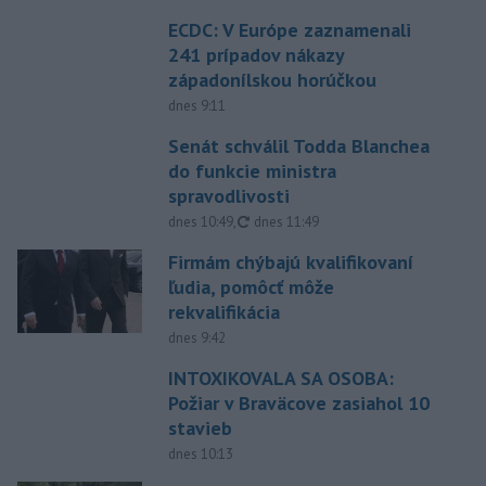
ECDC: V Európe zaznamenali
241 prípadov nákazy
západonílskou horúčkou
dnes 9:11
Senát schválil Todda Blanchea
do funkcie ministra
spravodlivosti
aktualizované
dnes 10:49
,
dnes 11:49
Firmám chýbajú kvalifikovaní
ľudia, pomôcť môže
rekvalifikácia
dnes 9:42
INTOXIKOVALA SA OSOBA:
Požiar v Braväcove zasiahol 10
stavieb
dnes 10:13