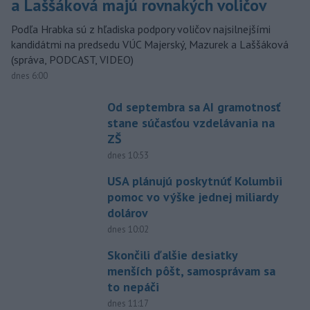
a Laššáková majú rovnakých voličov
Podľa Hrabka sú z hľadiska podpory voličov najsilnejšími
kandidátmi na predsedu VÚC Majerský, Mazurek a Laššáková
(správa, PODCAST, VIDEO)
dnes 6:00
Od septembra sa AI gramotnosť
stane súčasťou vzdelávania na
ZŠ
dnes 10:53
USA plánujú poskytnúť Kolumbii
pomoc vo výške jednej miliardy
dolárov
dnes 10:02
Skončili ďalšie desiatky
menších pôšt, samosprávam sa
to nepáči
dnes 11:17