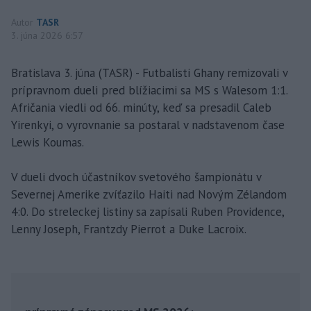
Autor
TASR
3. júna 2026 6:57
Bratislava 3. júna (TASR) - Futbalisti Ghany remizovali v
prípravnom dueli pred blížiacimi sa MS s Walesom 1:1.
Afričania viedli od 66. minúty, keď sa presadil Caleb
Yirenkyi, o vyrovnanie sa postaral v nadstavenom čase
Lewis Koumas.
V dueli dvoch účastníkov svetového šampionátu v
Severnej Amerike zvíťazilo Haiti nad Novým Zélandom
4:0. Do streleckej listiny sa zapísali Ruben Providence,
Lenny Joseph, Frantzdy Pierrot a Duke Lacroix.