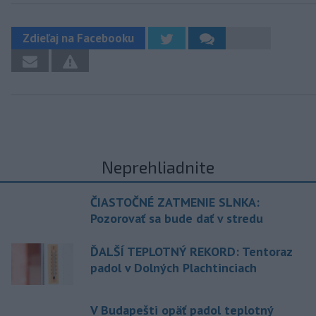
Zdieľaj na Facebooku
Neprehliadnite
ČIASTOČNÉ ZATMENIE SLNKA:
Pozorovať sa bude dať v stredu
ĎALŠÍ TEPLOTNÝ REKORD: Tentoraz
padol v Dolných Plachtinciach
V Budapešti opäť padol teplotný