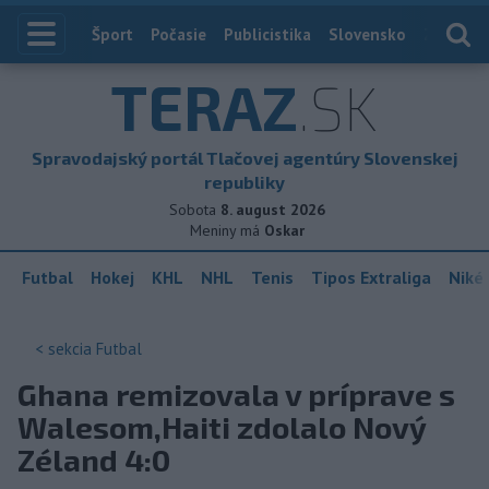
Index
Šport
Počasie
Publicistika
Slovensko
Zahranič
TERAZ
.SK
Spravodajský portál Tlačovej agentúry Slovenskej
republiky
Sobota
8. august 2026
Meniny má
Oskar
Futbal
Hokej
KHL
NHL
Tenis
Tipos Extraliga
Niké 
< sekcia
Futbal
Ghana remizovala v príprave s
Walesom,Haiti zdolalo Nový
Zéland 4:0