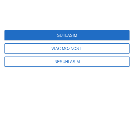
....
SÚHLASÍM
VIAC MOŽNOSTÍ
NESÚHLASÍM
....