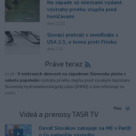
Na západe sú miestami vydané
výstrahy prvého stupňa pred
horúčavami
dnes 11:21
Slováci prehrali v semifinále s
USA 2:5, o bronz proti Fínsku
dnes 7:21
Práve teraz
-
V niektorých okresoch na západnom Slovensku platia v
11:19
sobotu popoludní
výstrahy prvého stupňa pred vysokými teplotami.
Slovenský hydrometeorologický ústav (SHMÚ) o tom informuje na
webe.
Viac
Videá a prenosy TASR TV
Deväť Slovákov zabojuje na ME v Paríži
o čo najlepšie výsledky