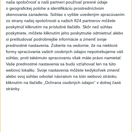
naša spoločnosť a naši partneri používať presné údaje
dní neukázali
o geografickej polohe a identifikáciu prostredníctvom
skenovania zariadenia. Súhlas s vyššie uvedeným spracúvaním
6
Brezno obnovuje zastávky MHD
zo strany našej spoločnosti a našich 824 partnerov môžete
7
poskytnúť kliknutím na príslušné tlačidlo. Skôr než súhlas
Prešovský kraj vyzýva k využitiu bezplatného parkoviska v
poskytnete, môžete kliknutím jeho poskytnutie odmietnuť alebo
Tatrách
si preštudovať podrobnejšie informácie a zmeniť svoje
prednostné nastavenia.
Zoberte na vedomie, že na niektoré
Najnovšie správy na Teraz.sk
formy spracúvania vašich osobných údajov nepotrebujeme váš
súhlas, proti takémuto spracovaniu však máte právo namietať.
Vyhlásenia
Vaše prednostné nastavenia sa budú vzťahovať len na túto
webovú lokalitu. Svoje nastavenia môžete kedykoľvek zmeniť
Priame prenosy z Národnej rady SR
alebo svoj súhlas odvolať návratom na túto webovú stránku
kliknutím na tlačidlo „Ochrana osobných údajov“ v dolnej časti
stránky.
Politika na sociálnych sieťach
Zobraziť viac
Info