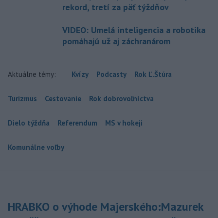
rekord, tretí za päť týždňov
VIDEO: Umelá inteligencia a robotika
pomáhajú už aj záchranárom
Aktuálne témy:
Kvízy
Podcasty
Rok Ľ.Štúra
Turizmus
Cestovanie
Rok dobrovoľníctva
Dielo týždňa
Referendum
MS v hokeji
Komunálne voľby
HRABKO o výhode Majerského:Mazurek