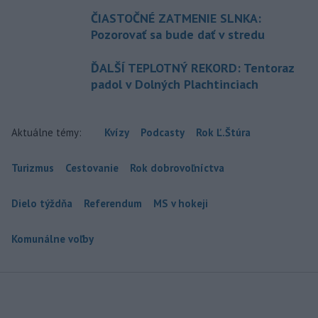
ČIASTOČNÉ ZATMENIE SLNKA:
Pozorovať sa bude dať v stredu
ĎALŠÍ TEPLOTNÝ REKORD: Tentoraz
padol v Dolných Plachtinciach
Aktuálne témy:
Kvízy
Podcasty
Rok Ľ.Štúra
Turizmus
Cestovanie
Rok dobrovoľníctva
Dielo týždňa
Referendum
MS v hokeji
Komunálne voľby