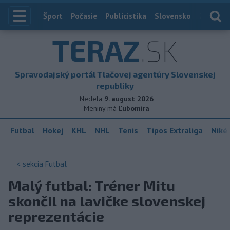
Index
Šport
Počasie
Publicistika
Slovensko
Zahranič
TERAZ
.SK
Spravodajský portál Tlačovej agentúry Slovenskej
republiky
Nedela
9. august 2026
Meniny má
Ľubomíra
Futbal
Hokej
KHL
NHL
Tenis
Tipos Extraliga
Niké 
< sekcia
Futbal
Malý futbal: Tréner Mitu
skončil na lavičke slovenskej
reprezentácie