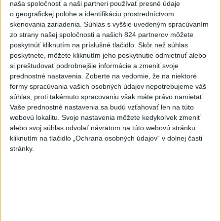
naša spoločnosť a naši partneri používať presné údaje
o geografickej polohe a identifikáciu prostredníctvom
skenovania zariadenia. Súhlas s vyššie uvedeným spracúvaním
Viac
zo strany našej spoločnosti a našich 824 partnerov môžete
Najčítanejšie
poskytnúť kliknutím na príslušné tlačidlo. Skôr než súhlas
poskytnete, môžete kliknutím jeho poskytnutie odmietnuť alebo
6h
24h
7d
si preštudovať podrobnejšie informácie a zmeniť svoje
prednostné nastavenia.
Zoberte na vedomie, že na niektoré
DRÁMA V PARLAMENTE: Poslankyňa
1
formy spracúvania vašich osobných údajov nepotrebujeme váš
hádzala do premiéra vajíčka
súhlas, proti takémuto spracovaniu však máte právo namietať.
Vaše prednostné nastavenia sa budú vzťahovať len na túto
2
webovú lokalitu. Svoje nastavenia môžete kedykoľvek zmeniť
SMRŤ V HORÁCH: V Západných Tatrách zomrel 76-ročný
alebo svoj súhlas odvolať návratom na túto webovú stránku
turista
kliknutím na tlačidlo „Ochrana osobných údajov“ v dolnej časti
3
stránky.
Kúpele Brusno pripravujú 19. ročník festivalu Jozefa
Bednárika
4
Do Bulharska vnikol dron a vybuchol v blízkosti hraníc s
Rumunskom
5
Očovská folklórna hruda tradične privítala domáce