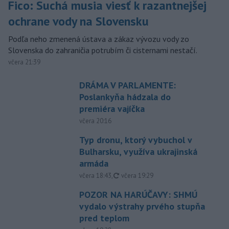
Fico: Suchá musia viesť k razantnejšej
ochrane vody na Slovensku
Podľa neho zmenená ústava a zákaz vývozu vody zo
Slovenska do zahraničia potrubím či cisternami nestačí.
včera 21:39
DRÁMA V PARLAMENTE:
Poslankyňa hádzala do
premiéra vajíčka
včera 20:16
Typ dronu, ktorý vybuchol v
Bulharsku, využíva ukrajinská
armáda
aktualizované
včera 18:43
,
včera 19:29
POZOR NA HARÚČAVY: SHMÚ
vydalo výstrahy prvého stupňa
pred teplom