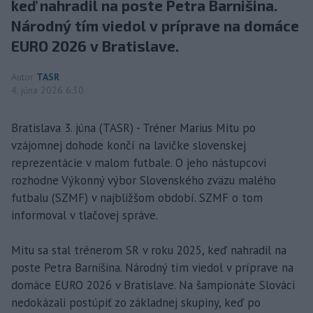
keď nahradil na poste Petra Barnišina.
Národný tím viedol v príprave na domáce
EURO 2026 v Bratislave.
Autor
TASR
4. júna 2026 6:30
Bratislava 3. júna (TASR) - Tréner Marius Mitu po
vzájomnej dohode končí na lavičke slovenskej
reprezentácie v malom futbale. O jeho nástupcovi
rozhodne Výkonný výbor Slovenského zväzu malého
futbalu (SZMF) v najbližšom období. SZMF o tom
informoval v tlačovej správe.
Mitu sa stal trénerom SR v roku 2025, keď nahradil na
poste Petra Barnišina. Národný tím viedol v príprave na
domáce EURO 2026 v Bratislave. Na šampionáte Slováci
nedokázali postúpiť zo základnej skupiny, keď po