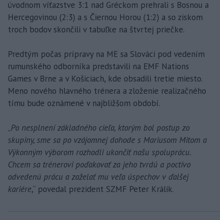
úvodnom víťazstve 3:1 nad Gréckom prehrali s Bosnou a
Hercegovinou (2:3) a s Čiernou Horou (1:2) a so ziskom
troch bodov skončili v tabuľke na štvrtej priečke.
Predtým počas prípravy na ME sa Slováci pod vedením
rumunského odborníka predstavili na EMF Nations
Games v Brne a v Košiciach, kde obsadili tretie miesto.
Meno nového hlavného trénera a zloženie realizačného
tímu bude oznámené v najbližšom období.
„
Po nesplnení základného cieľa, ktorým bol postup zo
skupiny, sme sa po vzájomnej dohode s Mariusom Mitom a
Výkonným výborom rozhodli ukončiť našu spoluprácu.
Chcem sa trénerovi poďakovať za jeho tvrdú a poctivo
odvedenú prácu a zaželať mu veľa úspechov v ďalšej
kariére
,“ povedal prezident SZMF Peter Králik.