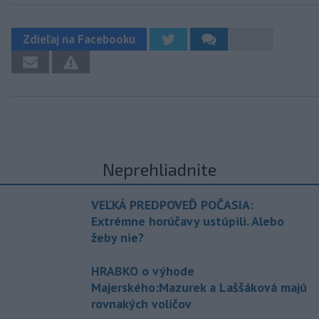
Zdieľaj na Facebooku
Neprehliadnite
VEĽKÁ PREDPOVEĎ POČASIA:
Extrémne horúčavy ustúpili. Alebo
žeby nie?
HRABKO o výhode
Majerského:Mazurek a Laššáková majú
rovnakých voličov