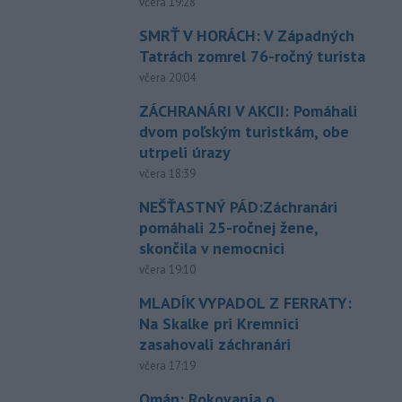
včera 19:28
SMRŤ V HORÁCH: V Západných
Tatrách zomrel 76-ročný turista
včera 20:04
ZÁCHRANÁRI V AKCII: Pomáhali
dvom poľským turistkám, obe
utrpeli úrazy
včera 18:39
NEŠŤASTNÝ PÁD:Záchranári
pomáhali 25-ročnej žene,
skončila v nemocnici
včera 19:10
MLADÍK VYPADOL Z FERRATY:
Na Skalke pri Kremnici
zasahovali záchranári
včera 17:19
Omán: Rokovania o