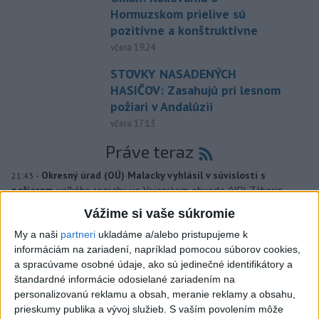
Hormuzskom prielive sú
pozitívne a konštruktívne
včera 19:24
STOVKY NASADENÝCH
HASIČOV: Zasahujú pri lesnom
požiari v Andalúzii
včera 17:13
Práve teraz
-
Okresný úrad (OÚ) Malacky vyhlásil v súvislosti s
21:43
požiarom
veľkého rozsahu vo Vojenskom obvode (VO) Záhorie
mimoriadnu situáciu. Jej vyhlásenie umožní v dotknutej lokalite
Vážime si vaše súkromie
efektívnejšiu koordináciu nasadených síl a prostriedkov.
My a naši
partneri
ukladáme a/alebo pristupujeme k
informáciám na zariadení, napríklad pomocou súborov cookies,
Viac
a spracúvame osobné údaje, ako sú jedinečné identifikátory a
Videá a prenosy TASR TV
štandardné informácie odosielané zariadením na
personalizovanú reklamu a obsah, meranie reklamy a obsahu,
Deväť Slovákov zabojuje na ME v Paríži
prieskumy publika a vývoj služieb.
S vaším povolením môže
o čo najlepšie výsledky