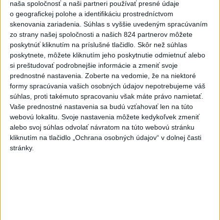
Lacko: Rastú talentovaní hráči
naša spoločnosť a naši partneri používať presné údaje
dnes 15:51
o geografickej polohe a identifikáciu prostredníctvom
skenovania zariadenia. Súhlas s vyššie uvedeným spracúvaním
Slovenky remizovali v druhom
zo strany našej spoločnosti a našich 824 partnerov môžete
prípravnom dueli so Slovinkami
poskytnúť kliknutím na príslušné tlačidlo. Skôr než súhlas
2:2
poskytnete, môžete kliknutím jeho poskytnutie odmietnuť alebo
aktualizované
dnes 17:13
,
dnes 19:45
si preštudovať podrobnejšie informácie a zmeniť svoje
prednostné nastavenia.
Zoberte na vedomie, že na niektoré
Práve teraz
formy spracúvania vašich osobných údajov nepotrebujeme váš
súhlas, proti takémuto spracovaniu však máte právo namietať.
-
Taliansky tenista Matteo Arnaldi vypadol na turnaji ATP
21:30
Vaše prednostné nastavenia sa budú vzťahovať len na túto
Masters 1000
v Montreale už v 3. kole dvojhry.
webovú lokalitu. Svoje nastavenia môžete kedykoľvek zmeniť
alebo svoj súhlas odvolať návratom na túto webovú stránku
Viac
kliknutím na tlačidlo „Ochrana osobných údajov“ v dolnej časti
Videá a prenosy TASR TV
stránky.
Deväť Slovákov zabojuje na ME v Paríži
o čo najlepšie výsledky
Viac
Najčítanejšie