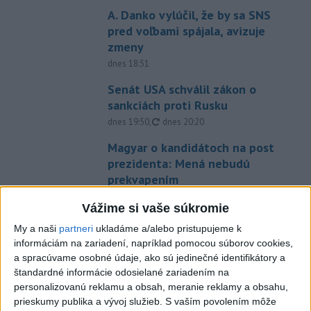
A. Danko vylúčil, že by sa SNS
pred voľbami spájala, avizuje
zmeny
dnes 18:51
Senát USA schválil zákon o
sankciách proti Rusku
aktualizované
dnes 19:50
,
dnes 20:20
Magyar o kandidátoch na post
prezidenta: Mená nebudú
prekvapením
dnes 17:31
Vážime si vaše súkromie
Románsky palác na Spišskom
My a naši
partneri
ukladáme a/alebo pristupujeme k
hrade sa podarilo staticky
informáciám na zariadení, napríklad pomocou súborov cookies,
zabezpečiť
a spracúvame osobné údaje, ako sú jedinečné identifikátory a
dnes 18:00
štandardné informácie odosielané zariadením na
personalizovanú reklamu a obsah, meranie reklamy a obsahu,
Slováci získali vo Vichy bronz,
prieskumy publika a vývoj služieb.
S vaším povolením môže