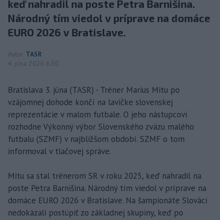
keď nahradil na poste Petra Barnišina.
Národný tím viedol v príprave na domáce
EURO 2026 v Bratislave.
Autor
TASR
4. júna 2026 6:30
Bratislava 3. júna (TASR) - Tréner Marius Mitu po
vzájomnej dohode končí na lavičke slovenskej
reprezentácie v malom futbale. O jeho nástupcovi
rozhodne Výkonný výbor Slovenského zväzu malého
futbalu (SZMF) v najbližšom období. SZMF o tom
informoval v tlačovej správe.
Mitu sa stal trénerom SR v roku 2025, keď nahradil na
poste Petra Barnišina. Národný tím viedol v príprave na
domáce EURO 2026 v Bratislave. Na šampionáte Slováci
nedokázali postúpiť zo základnej skupiny, keď po