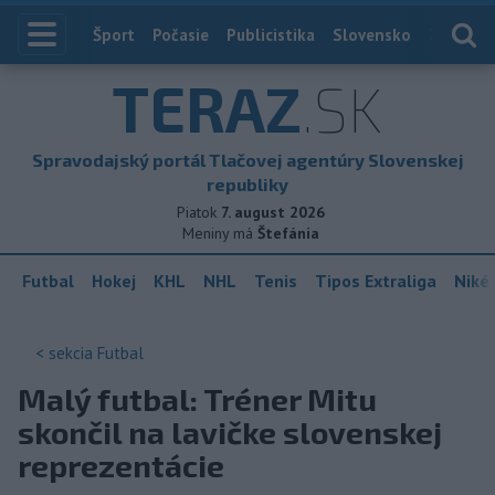
Index
Šport
Počasie
Publicistika
Slovensko
Zahranič
TERAZ
.SK
Spravodajský portál Tlačovej agentúry Slovenskej
republiky
Piatok
7. august 2026
Meniny má
Štefánia
Futbal
Hokej
KHL
NHL
Tenis
Tipos Extraliga
Niké 
< sekcia
Futbal
Malý futbal: Tréner Mitu
skončil na lavičke slovenskej
reprezentácie