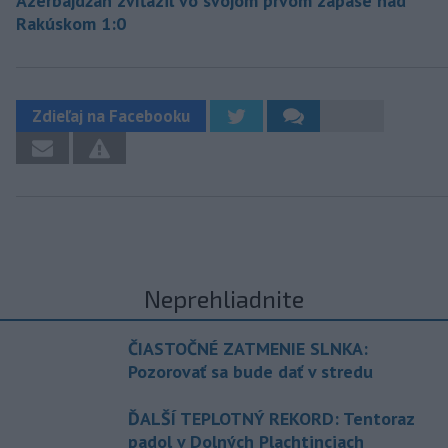
Azerbajdžan zvíťazil vo svojom prvom zápase nad
Rakúskom 1:0
Zdieľaj na Facebooku
Neprehliadnite
ČIASTOČNÉ ZATMENIE SLNKA:
Pozorovať sa bude dať v stredu
ĎALŠÍ TEPLOTNÝ REKORD: Tentoraz
padol v Dolných Plachtinciach