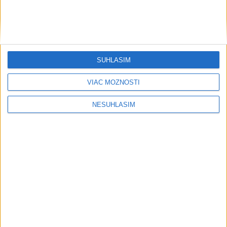
Šport
SÚHLASÍM
VIAC MOŽNOSTÍ
....
NESÚHLASÍM
....