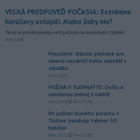
VEĽKÁ PREDPOVEĎ POČASIA: Extrémne
horúčavy ustúpili. Alebo žeby nie?
Teraz.sk prináša predpoveď počasia na nasledujúci týždeň.
dnes 16:00
Prezident: Násilie páchané pre
rasovú nenávisť treba odsúdiť v
zárodku
dnes 12:33
POŽIAR V SLOVNAFTE: Došlo k
narušeniu jednej z nádrží
aktualizované
dnes 14:20
,
dnes 15:46
Pri požiari lesného porastu v
Trstíne zasahuje takmer 50
hasičov
aktualizované
dnes 20:21
,
dnes 21:05