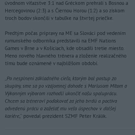
úvodnom víťazstve 3:1 nad Gréckom prehrali s Bosnou a
Hercegovinou (2:3) a s Čiernou Horou (1:2) a so ziskom
troch bodov skončili v tabuľke na štvrtej priečke.
Predtým počas prípravy na ME sa Slováci pod vedením
rumunského odborníka predstavili na EMF Nations
Games v Brne a v Košiciach, kde obsadili tretie miesto.
Meno nového hlavného trénera a zloženie realizačného
tímu bude oznámené v najbližšom období.
„
Po nesplnení základného cieľa, ktorým bol postup zo
skupiny, sme sa po vzájomnej dohode s Mariusom Mitom a
Výkonným výborom rozhodli ukončiť našu spoluprácu.
Chcem sa trénerovi poďakovať za jeho tvrdú a poctivo
odvedenú prácu a zaželať mu veľa úspechov v ďalšej
kariére
,“ povedal prezident SZMF Peter Králik.