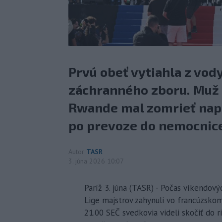
Prvú obeť vytiahla z vod
záchranného zboru. Muž n
Rwande mal zomrieť napr
po prevoze do nemocnice
Autor
TASR
3. júna 2026 10:07
Paríž 3. júna (TASR) - Počas víkendový
Lige majstrov zahynuli vo francúzsko
21.00 SEČ svedkovia videli skočiť do r