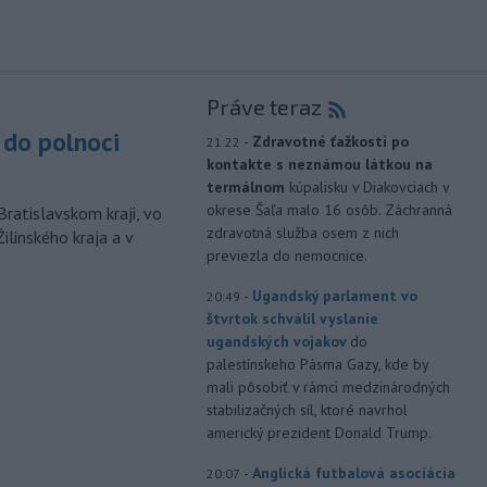
Práve teraz
do polnoci
-
Zdravotné ťažkosti po
21:22
kontakte s neznámou látkou na
termálnom
kúpalisku v Diakovciach v
okrese Šaľa malo 16 osôb. Záchranná
Bratislavskom kraji, vo
zdravotná služba osem z nich
ilinského kraja a v
previezla do nemocnice.
-
Ugandský parlament vo
20:49
štvrtok schválil vyslanie
ugandských vojakov
do
palestínskeho Pásma Gazy, kde by
mali pôsobiť v rámci medzinárodných
stabilizačných síl, ktoré navrhol
americký prezident Donald Trump.
-
Anglická futbalová asociácia
20:07