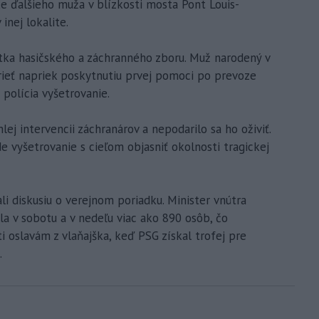
ke ďalšieho muža v blízkosti mosta Pont Louis-
inej lokalite.
otka hasičského a záchranného zboru. Muž narodený v
ieť napriek poskytnutiu prvej pomoci po prevoze
 polícia vyšetrovanie.
lej intervencii záchranárov a nepodarilo sa ho oživiť.
e vyšetrovanie s cieľom objasniť okolnosti tragickej
lali diskusiu o verejnom poriadku. Minister vnútra
la v sobotu a v nedeľu viac ako 890 osôb, čo
i oslavám z vlaňajška, keď PSG získal trofej pre
.