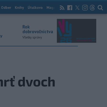
 Odber
Knihy
Útulkovo
Magazín
News Now
Archív
TASR
Rok
dobrovoľníctva
ky
Všetky správy
mrť dvoch