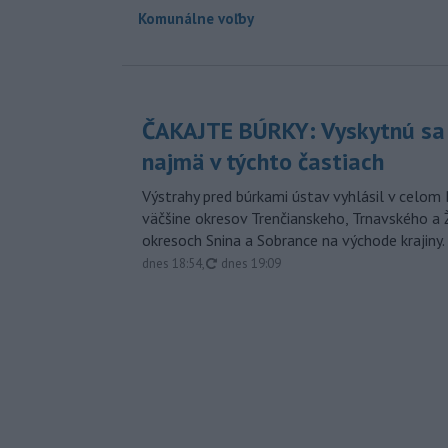
Komunálne voľby
ČAKAJTE BÚRKY: Vyskytnú sa 
najmä v týchto častiach
Výstrahy pred búrkami ústav vyhlásil v celom 
väčšine okresov Trenčianskeho, Trnavského a Ž
okresoch Snina a Sobrance na východe krajiny.
aktualizované
dnes 18:54
,
dnes 19:09