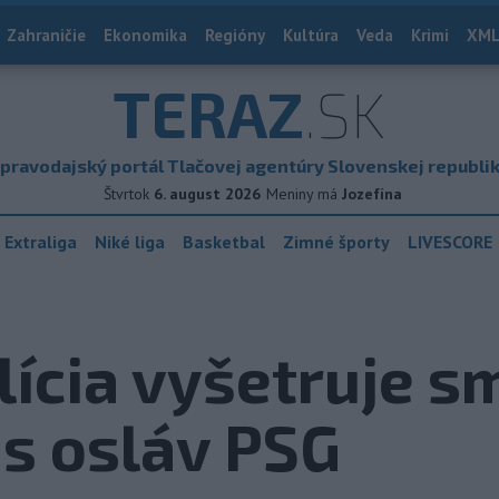
Zahraničie
Ekonomika
Regióny
Kultúra
Veda
Krimi
XML
TERAZ
.SK
pravodajský portál Tlačovej agentúry Slovenskej republi
Štvrtok
6. august 2026
Meniny má
Jozefína
 Extraliga
Niké liga
Basketbal
Zimné športy
LIVESCORE
lícia vyšetruje s
s osláv PSG