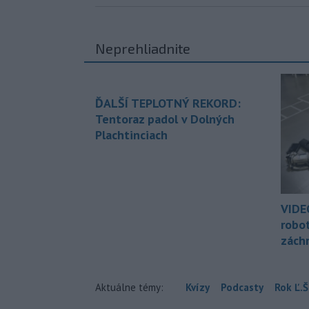
Neprehliadnite
ĎALŠÍ TEPLOTNÝ REKORD:
Tentoraz padol v Dolných
Plachtinciach
VIDE
robo
zách
Aktuálne témy:
Kvízy
Podcasty
Rok Ľ.Š