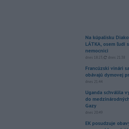
Na kúpalisku Diak
LÁTKA, osem ľudí s
nemocnici
aktualizovan
dnes 18:23
,
dnes 21:38
Francúzski vinári s
obávajú dymovej pr
dnes 21:44
Uganda schválila v
do medzinárodných
Gazy
dnes 20:49
EK posudzuje obavy