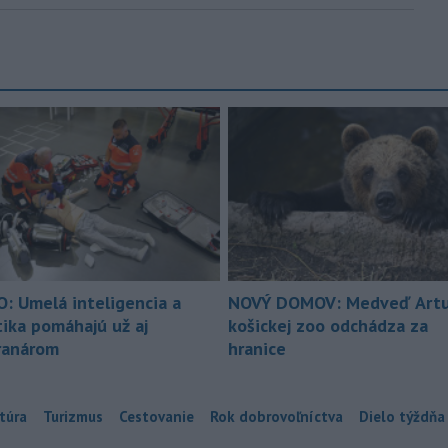
O: Umelá inteligencia a
NOVÝ DOMOV: Medveď Artu
tika pomáhajú už aj
košickej zoo odchádza za
ranárom
hranice
túra
Turizmus
Cestovanie
Rok dobrovoľníctva
Dielo týždňa