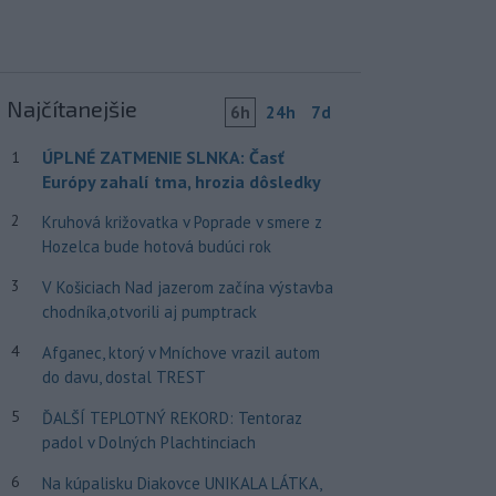
Najčítanejšie
6h
24h
7d
ÚPLNÉ ZATMENIE SLNKA: Časť
1
Európy zahalí tma, hrozia dôsledky
2
Kruhová križovatka v Poprade v smere z
Hozelca bude hotová budúci rok
3
V Košiciach Nad jazerom začína výstavba
chodníka,otvorili aj pumptrack
4
Afganec, ktorý v Mníchove vrazil autom
do davu, dostal TREST
5
ĎALŠÍ TEPLOTNÝ REKORD: Tentoraz
padol v Dolných Plachtinciach
6
Na kúpalisku Diakovce UNIKALA LÁTKA,