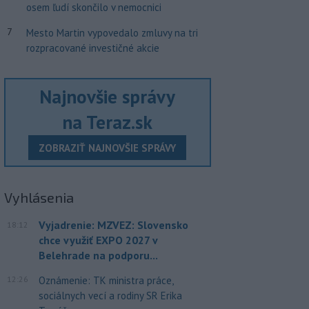
osem ľudí skončilo v nemocnici
7
Mesto Martin vypovedalo zmluvy na tri
rozpracované investičné akcie
Najnovšie správy
na Teraz.sk
ZOBRAZIŤ NAJNOVŠIE SPRÁVY
Vyhlásenia
Vyjadrenie: MZVEZ: Slovensko
18:12
chce využiť EXPO 2027 v
Belehrade na podporu...
12:26
Oznámenie: TK ministra práce,
sociálnych vecí a rodiny SR Erika