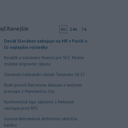
ajčítanejšie
6h
24h
7d
Deväť Slovákov zabojuje na ME v Paríži o
čo najlepšie výsledky
Kováčik o zastavení financií pre SFZ: Možno
zrušíme prípravné zápasy
Slovenskí hádzanári zdolali Taliansko 38:37
Rodri povolil Barcelone diskusie o možnom
prestupe z Manchestru City
Konferenčná liga: Jablonec s Nebylom
nastúpia proti RFS
Gutová-Behramiová definitívne ukončila
kariéru