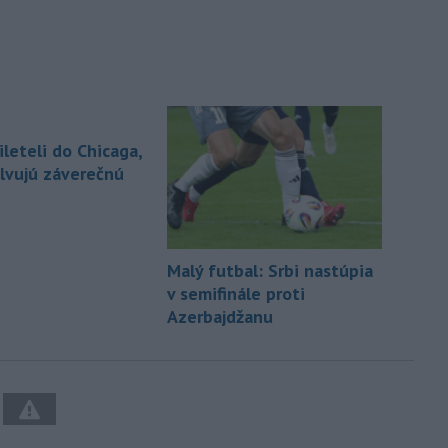
leteli do Chicaga,
lvujú záverečnú
Malý futbal: Srbi nastúpia
v semifinále proti
Azerbajdžanu