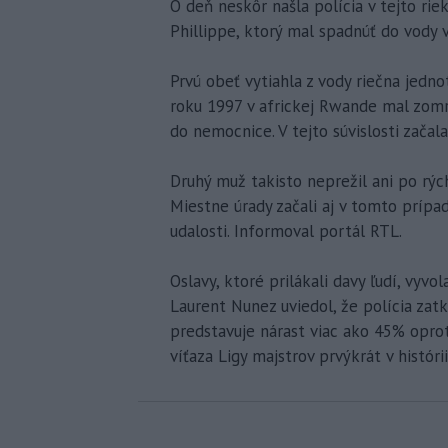
O deň neskôr našla polícia v tejto rie
Phillippe, ktorý mal spadnúť do vody v 
Prvú obeť vytiahla z vody riečna jedn
roku 1997 v africkej Rwande mal zomr
do nemocnice. V tejto súvislosti začala
Druhý muž takisto neprežil ani po rých
Miestne úrady začali aj v tomto prípad
udalosti. Informoval portál RTL.
Oslavy, ktoré prilákali davy ľudí, vyvo
Laurent Nunez uviedol, že polícia zatk
predstavuje nárast viac ako 45% oprot
víťaza Ligy majstrov prvýkrát v histórii