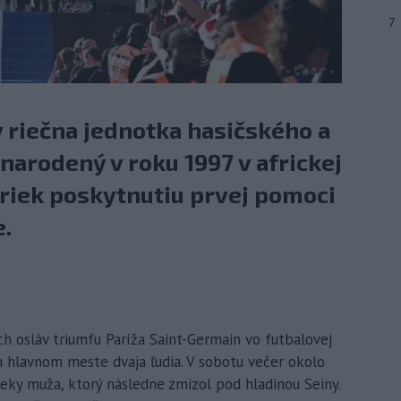
7
y riečna jednotka hasičského a
arodený v roku 1997 v africkej
iek poskytnutiu prvej pomoci
.
ch osláv triumfu Paríža Saint-Germain vo futbalovej
m hlavnom meste dvaja ľudia. V sobotu večer okolo
ieky muža, ktorý následne zmizol pod hladinou Seiny.