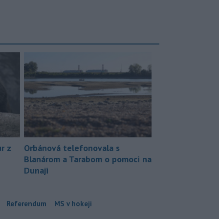
r z
Orbánová telefonovala s
Blanárom a Tarabom o pomoci na
Dunaji
Referendum
MS v hokeji