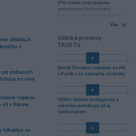
(FA) stiahla svoju podporu
prezidentovi
Medzinárodnej
futbalovej federácie (FIFA) Giannimu
Infantinovi, ktorý je pod paľbou kritiky
Viac
po jeho neúspešnom pláne.
Videá a prenosy
ovce UNIKALA
-
Vo štvrtok do polnoci treba
18:54
TASR TV
najmä na západe a severozápade
končilo v
Slovenska počítať s búrkami.
Slovenský hydrometeorologický ústav
é
(SHMÚ) vydal výstrahy prvého stupňa.
Deväť Slovákov zabojuje na ME
Platia aj v okresoch Snina a Sobrance.
a po požiaroch
v Paríži o čo najlepšie výsledky
íchute vo víne
-
Polícia v súčinnosti s ďalšími
18:19
záchrannými zložkami zasahuje
na
termálnom kúpalisku v Diakovciach.
yslanie vojakov
VIDEO: Umelá inteligencia a
 síl v Pásme
robotika pomáhajú už aj
-
V dunajských prístavoch v
17:36
záchranárom
Bratislave, Komárne a Štúrove v
prvom
polroku 2026 zaznamenali
spolu 1827 pristátí osobných
 týkajúce sa
kajutových a výletných plavidiel.