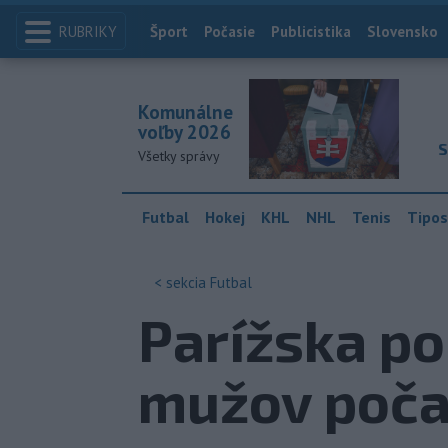
RUBRIKY
Index
Šport
Počasie
Publicistika
Slovensko
Komunálne
voľby 2026
S
Všetky správy
Futbal
Hokej
KHL
NHL
Tenis
Tipos
< sekcia
Futbal
Parížska po
mužov poča