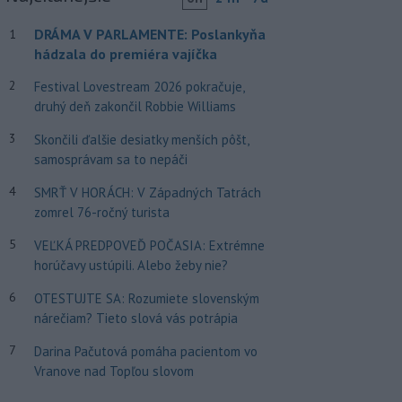
DRÁMA V PARLAMENTE: Poslankyňa
1
hádzala do premiéra vajíčka
2
Festival Lovestream 2026 pokračuje,
druhý deň zakončil Robbie Williams
3
Skončili ďalšie desiatky menších pôšt,
samosprávam sa to nepáči
4
SMRŤ V HORÁCH: V Západných Tatrách
zomrel 76-ročný turista
5
VEĽKÁ PREDPOVEĎ POČASIA: Extrémne
horúčavy ustúpili. Alebo žeby nie?
6
OTESTUJTE SA: Rozumiete slovenským
nárečiam? Tieto slová vás potrápia
7
Darina Pačutová pomáha pacientom vo
Vranove nad Topľou slovom