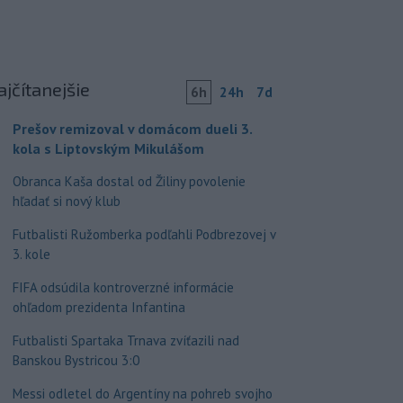
ajčítanejšie
6h
24h
7d
Prešov remizoval v domácom dueli 3.
kola s Liptovským Mikulášom
Obranca Kaša dostal od Žiliny povolenie
hľadať si nový klub
Futbalisti Ružomberka podľahli Podbrezovej v
3. kole
FIFA odsúdila kontroverzné informácie
ohľadom prezidenta Infantina
Futbalisti Spartaka Trnava zvíťazili nad
Banskou Bystricou 3:0
Messi odletel do Argentíny na pohreb svojho