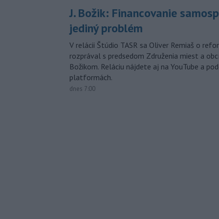
J. Božik: Financovanie samospr
jediný problém
V relácii Štúdio TASR sa Oliver Remiaš o ref
rozprával s predsedom Združenia miest a ob
Božikom. Reláciu nájdete aj na YouTube a po
platformách.
dnes 7:00