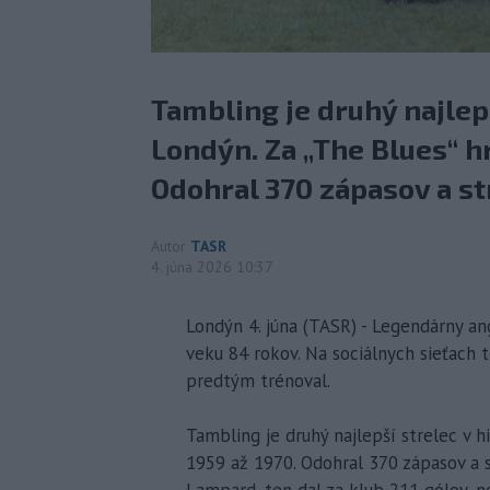
Tambling je druhý najlepš
Londýn. Za „The Blues“ hr
Odohral 370 zápasov a str
Autor
TASR
4. júna 2026 10:37
Londýn 4. júna (TASR) - Legendárny an
veku 84 rokov. Na sociálnych sieťach 
predtým trénoval.
Tambling je druhý najlepší strelec v h
1959 až 1970. Odohral 370 zápasov a s
Lampard, ten dal za klub 211 gólov, n