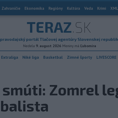
Zahraničie
Ekonomika
Regióny
Kultúra
Veda
Krimi
XML
TERAZ
.SK
pravodajský portál Tlačovej agentúry Slovenskej republi
Nedela
9. august 2026
Meniny má
Ľubomíra
 Extraliga
Niké liga
Basketbal
Zimné športy
LIVESCORE
 smúti: Zomrel l
tbalista