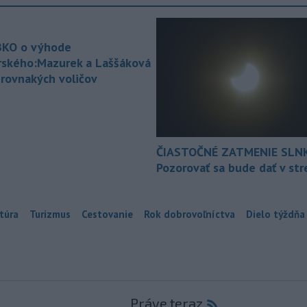
KO o výhode
rského:Mazurek a Laššáková
 rovnakých voličov
ČIASTOČNÉ ZATMENIE SLN
Pozorovať sa bude dať v st
túra
Turizmus
Cestovanie
Rok dobrovoľníctva
Dielo týždňa
Práve teraz