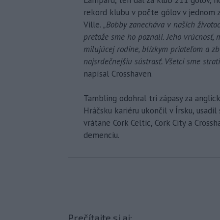
rekord klubu v počte gólov v jednom z
Ville.
„Bobby zanecháva v našich životoch
pretože sme ho poznali. Jeho vrúcnosť, 
milujúcej rodine, blízkym priateľom a z
najsrdečnejšiu sústrasť. Všetci sme str
napísal Crosshaven.
Tambling odohral tri zápasy za anglick
Hráčsku kariéru ukončil v Írsku, usadi
vrátane Cork Celtic, Cork City a Cross
demenciu.
Prečítajte si aj: