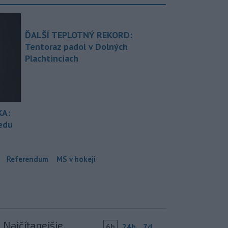
ĎALŠÍ TEPLOTNÝ REKORD:
Tentoraz padol v Dolných
Plachtinciach
KA:
redu
Referendum
MS v hokeji
Najčítanejšie
6h
24h
7d