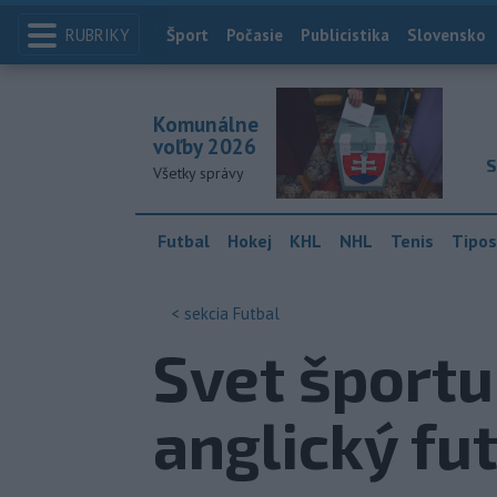
RUBRIKY
Index
Šport
Počasie
Publicistika
Slovensko
Komunálne
voľby 2026
S
Všetky správy
Futbal
Hokej
KHL
NHL
Tenis
Tipos
< sekcia
Futbal
Svet športu
anglický fu