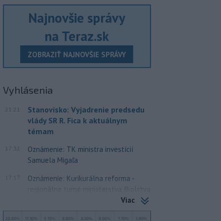
Najnovšie správy
na Teraz.sk
ZOBRAZIŤ NAJNOVŠIE SPRÁVY
Vyhlásenia
Stanovisko: Vyjadrenie predsedu
21:21
vlády SR R. Fica k aktuálnym
témam
17:32
Oznámenie: TK ministra investícií
Samuela Migaľa
17:17
Oznámenie: Kurikurálna reforma -
regionálne turné ministerstva školstva
Viac