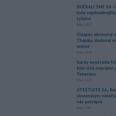
DOČKALI SME SA: U
bola najchladnejši
týždne
dnes 10:27
Chlapec obvinený z
Thajsku sledoval n
online
dnes 12:01
Gardy neotvoria Ho
kým USA neprijmú
Teheránu
dnes 12:25
OTESTUJTE SA: Ro
slovenským náreči
vás potrápia
dnes 7:00