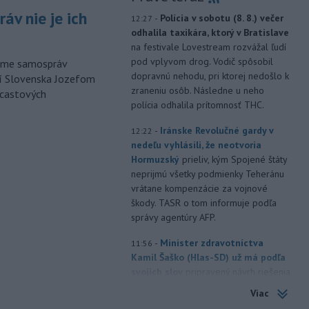
áv nie je ich
-
Polícia v sobotu (8. 8.) večer
12:27
odhalila taxikára, ktorý v Bratislave
na festivale Lovestream rozvážal ľudí
pod vplyvom drog. Vodič spôsobil
orme samospráv
dopravnú nehodu, pri ktorej nedošlo k
cí Slovenska Jozefom
zraneniu osôb. Následne u neho
dcastových
polícia odhalila prítomnosť THC.
-
Iránske Revolučné gardy v
12:22
nedeľu vyhlásili, že neotvoria
Hormuzský
prieliv, kým Spojené štáty
neprijmú všetky podmienky Teheránu
vrátane kompenzácie za vojnové
škody. TASR o tom informuje podľa
správy agentúry AFP.
-
Minister zdravotníctva
11:56
Kamil Šaško (Hlas-SD) už má podľa
svojich slov
pripravený návrh riešenia
k tendru na prevádzkovanie
Viac
ambulancií záchrannej zdravotnej