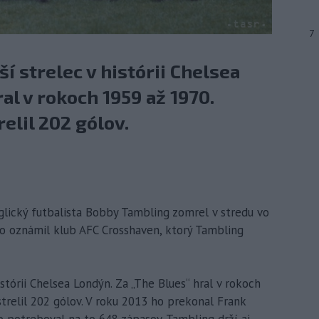
7
í strelec v histórii Chelsea
al v rokoch 1959 až 1970.
elil 202 gólov.
glický futbalista Bobby Tambling zomrel v stredu vo
to oznámil klub AFC Crosshaven, ktorý Tambling
istórii Chelsea Londýn. Za „The Blues“ hral v rokoch
trelil 202 gólov. V roku 2013 ho prekonal Frank
o potreboval na to 648 zápasov. Tambling drží aj