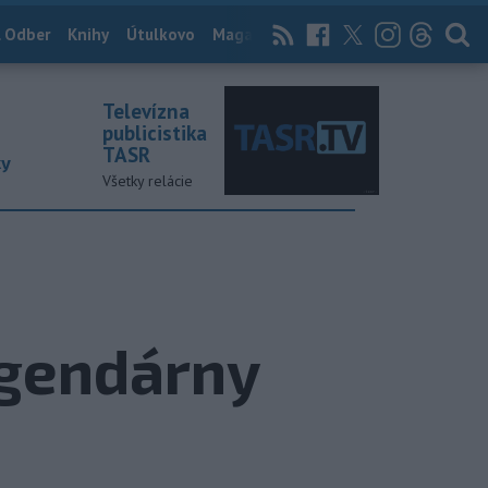
 Odber
Knihy
Útulkovo
Magazín
News Now
Archív
TASR
Televízna
publicistika
TASR
ky
Všetky relácie
egendárny