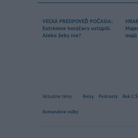
VEĽKÁ PREDPOVEĎ POČASIA:
HRAB
Extrémne horúčavy ustúpili.
Maje
Alebo žeby nie?
majú
Aktuálne témy:
Kvízy
Podcasty
Rok Ľ.Š
Komunálne voľby