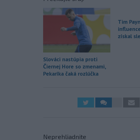
Tim Payn
influenc
získal s
Slováci nastúpia proti
Čiernej Hore so zmenami,
Pekaríka čaká rozlúčka
Neprehliadnite