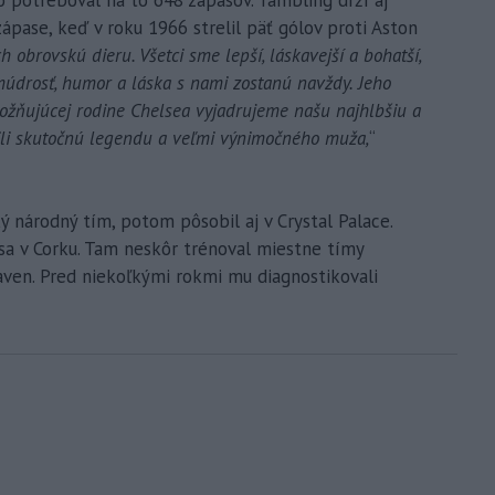
ápase, keď v roku 1966 strelil päť gólov proti Aston
 obrovskú dieru. Všetci sme lepší, láskavejší a bohatší,
múdrosť, humor a láska s nami zostanú navždy. Jeho
božňujúcej rodine Chelsea vyjadrujeme našu najhlbšiu a
atili skutočnú legendu a veľmi výnimočného muža,
“
ý národný tím, potom pôsobil aj v Crystal Palace.
l sa v Corku. Tam neskôr trénoval miestne tímy
haven. Pred niekoľkými rokmi mu diagnostikovali