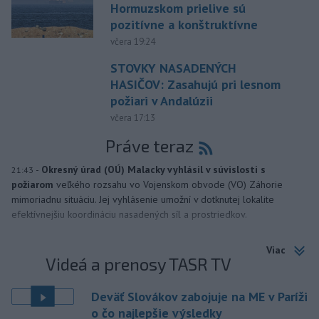
Hormuzskom prielive sú
pozitívne a konštruktívne
včera 19:24
STOVKY NASADENÝCH
HASIČOV: Zasahujú pri lesnom
požiari v Andalúzii
včera 17:13
Práve teraz
-
Okresný úrad (OÚ) Malacky vyhlásil v súvislosti s
21:43
požiarom
veľkého rozsahu vo Vojenskom obvode (VO) Záhorie
mimoriadnu situáciu. Jej vyhlásenie umožní v dotknutej lokalite
efektívnejšiu koordináciu nasadených síl a prostriedkov.
Viac
Videá a prenosy TASR TV
Deväť Slovákov zabojuje na ME v Paríži
o čo najlepšie výsledky