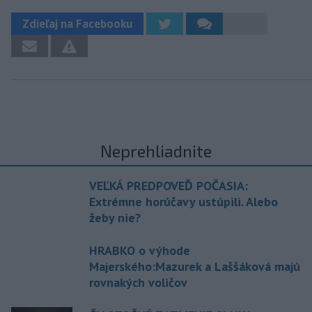
Zdieľaj na Facebooku
Neprehliadnite
VEĽKÁ PREDPOVEĎ POČASIA:
Extrémne horúčavy ustúpili. Alebo
žeby nie?
HRABKO o výhode
Majerského:Mazurek a Laššáková majú
rovnakých voličov