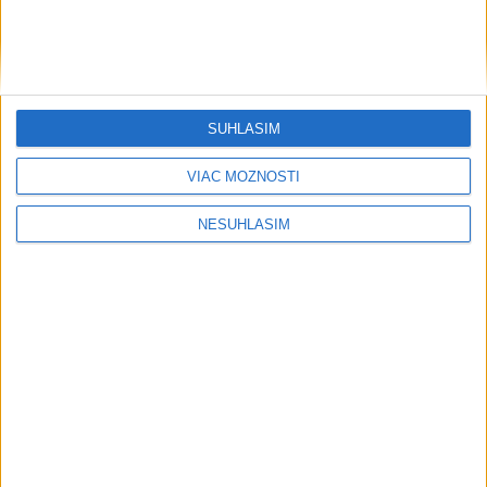
....
SÚHLASÍM
VIAC MOŽNOSTÍ
NESÚHLASÍM
....