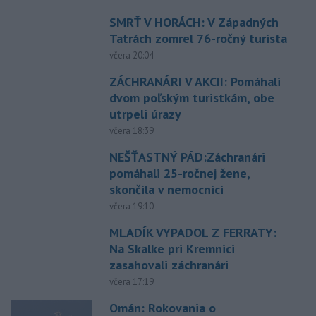
SMRŤ V HORÁCH: V Západných
Tatrách zomrel 76-ročný turista
včera 20:04
ZÁCHRANÁRI V AKCII: Pomáhali
dvom poľským turistkám, obe
utrpeli úrazy
včera 18:39
NEŠŤASTNÝ PÁD:Záchranári
pomáhali 25-ročnej žene,
skončila v nemocnici
včera 19:10
MLADÍK VYPADOL Z FERRATY:
Na Skalke pri Kremnici
zasahovali záchranári
včera 17:19
Omán: Rokovania o