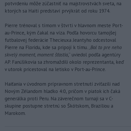
potvrdeniu môže zúčastniť na majstrovstvách sveta, na
ktorých sa Haiti predstaví prvýkrát od roku 1974.
Pierre trénoval s tímom v štvrti v hlavnom meste Port-
au-Prince, kým čakal na víza. Podľa hovorcu tamojšej
futbalovej federácie Thecieuxa Jeantyho odcestoval
Pierre na Floridu, kde sa pripojí k tímu. „
Bol to pre neho
skvelý moment, moment šťastia
,“ uviedol podľa agentúry
AP. Fanúšikovia sa zhromaždili okolo reprezentanta, keď
v utorok pricestoval na letisko v Port-au-Prince.
Haiťania v úvodnom prípravnom stretnutí zvíťazili nad
Novým Zélandom hladko 4:0, pričom v piatok ich čaká
generálka proti Peru. Na záverečnom turnaji sa v C-
skupine postupne stretnú so Škótskom, Brazíliou a
Marokom.