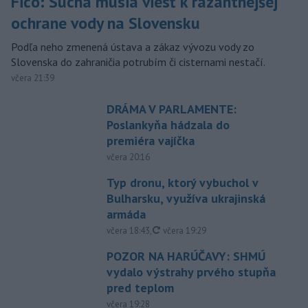
Fico: Suchá musia viesť k razantnejšej
ochrane vody na Slovensku
Podľa neho zmenená ústava a zákaz vývozu vody zo
Slovenska do zahraničia potrubím či cisternami nestačí.
včera 21:39
DRÁMA V PARLAMENTE:
Poslankyňa hádzala do
premiéra vajíčka
včera 20:16
Typ dronu, ktorý vybuchol v
Bulharsku, využíva ukrajinská
armáda
aktualizované
včera 18:43
,
včera 19:29
POZOR NA HARÚČAVY: SHMÚ
vydalo výstrahy prvého stupňa
pred teplom
včera 19:28