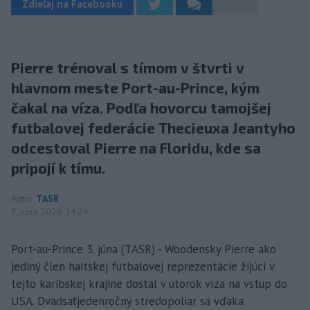
Zdieľaj na Facebooku
Pierre trénoval s tímom v štvrti v
hlavnom meste Port-au-Prince, kým
čakal na víza. Podľa hovorcu tamojšej
futbalovej federácie Thecieuxa Jeantyho
odcestoval Pierre na Floridu, kde sa
pripojí k tímu.
Autor
TASR
3. júna 2026 14:24
Port-au-Prince 3. júna (TASR) - Woodensky Pierre ako
jediný člen haitskej futbalovej reprezentácie žijúci v
tejto karibskej krajine dostal v utorok víza na vstup do
USA. Dvadsaťjedenročný stredopoliar sa vďaka