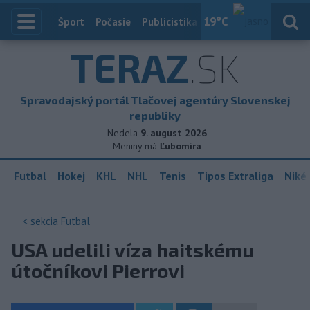
19
°C
Index
Šport
Počasie
Publicistika
Slovensko
Zahranič
TERAZ
.SK
Spravodajský portál Tlačovej agentúry Slovenskej
republiky
Nedela
9. august 2026
Meniny má
Ľubomíra
Futbal
Hokej
KHL
NHL
Tenis
Tipos Extraliga
Niké 
< sekcia
Futbal
USA udelili víza haitskému
útočníkovi Pierrovi