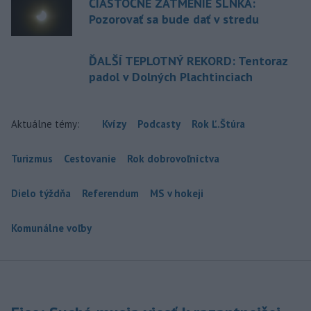
ČIASTOČNÉ ZATMENIE SLNKA:
Pozorovať sa bude dať v stredu
ĎALŠÍ TEPLOTNÝ REKORD: Tentoraz
padol v Dolných Plachtinciach
Aktuálne témy:
Kvízy
Podcasty
Rok Ľ.Štúra
Turizmus
Cestovanie
Rok dobrovoľníctva
Dielo týždňa
Referendum
MS v hokeji
Komunálne voľby