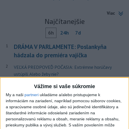
Viac
Najčítanejšie
6h
24h
7d
DRÁMA V PARLAMENTE: Poslankyňa
1
hádzala do premiéra vajíčka
2
VEĽKÁ PREDPOVEĎ POČASIA: Extrémne horúčavy
ustúpili. Alebo žeby nie?
3
SMRŤ V HORÁCH: V Západných Tatrách zomrel 76-ročný
Vážime si vaše súkromie
turista
My a naši
partneri
ukladáme a/alebo pristupujeme k
informáciám na zariadení, napríklad pomocou súborov cookies,
4
Typ dronu, ktorý vybuchol v Bulharsku, využíva ukrajinská
a spracúvame osobné údaje, ako sú jedinečné identifikátory a
armáda
štandardné informácie odosielané zariadením na
personalizovanú reklamu a obsah, meranie reklamy a obsahu,
5
Prešov remizoval v domácom dueli 3. kola s Liptovským
prieskumy publika a vývoj služieb.
S vaším povolením môže
Mikulášom