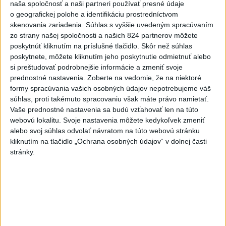
naša spoločnosť a naši partneri používať presné údaje
o geografickej polohe a identifikáciu prostredníctvom
6
POZOR NA HARÚČAVY: SHMÚ vydalo výstrahy prvého
skenovania zariadenia. Súhlas s vyššie uvedeným spracúvaním
stupňa pred teplom
zo strany našej spoločnosti a našich 824 partnerov môžete
poskytnúť kliknutím na príslušné tlačidlo. Skôr než súhlas
7
Vysoké Tatry zaviedli systém evidencie hostí prepojený s
poskytnete, môžete kliknutím jeho poskytnutie odmietnuť alebo
Tatry Card
si preštudovať podrobnejšie informácie a zmeniť svoje
prednostné nastavenia.
Zoberte na vedomie, že na niektoré
formy spracúvania vašich osobných údajov nepotrebujeme váš
Najnovšie správy na Teraz.sk
súhlas, proti takémuto spracovaniu však máte právo namietať.
Vyhlásenia
Vaše prednostné nastavenia sa budú vzťahovať len na túto
webovú lokalitu. Svoje nastavenia môžete kedykoľvek zmeniť
Priame prenosy z Národnej rady SR
alebo svoj súhlas odvolať návratom na túto webovú stránku
kliknutím na tlačidlo „Ochrana osobných údajov“ v dolnej časti
stránky.
Politika na sociálnych sieťach
Zobraziť viac
Info