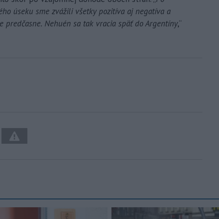
o úseku sme zvážili všetky pozitíva aj negatíva a
e predčasne. Nehuén sa tak vracia späť do Argentíny
,“