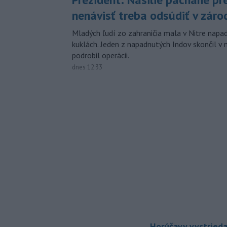
nenávisť treba odsúdiť v záro
Mladých ľudí zo zahraničia mala v Nitre napa
kuklách. Jeden z napadnutých Indov skončil v 
podrobil operácii.
dnes 12:33
Horúčavy vystrieda