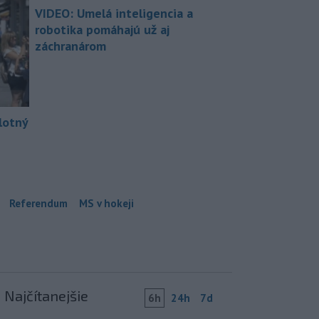
VIDEO: Umelá inteligencia a
robotika pomáhajú už aj
záchranárom
lotný
Referendum
MS v hokeji
Najčítanejšie
6h
24h
7d