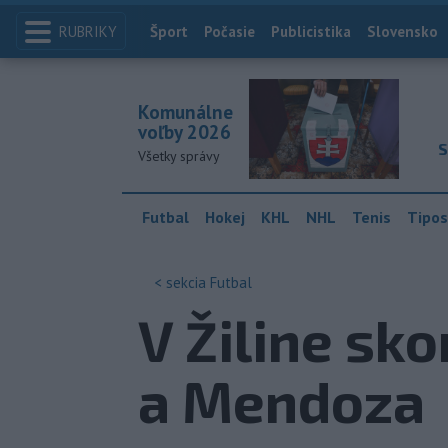
RUBRIKY
Index
Šport
Počasie
Publicistika
Slovensko
Komunálne
voľby 2026
S
Všetky správy
Futbal
Hokej
KHL
NHL
Tenis
Tipos
< sekcia
Futbal
V Žiline sko
a Mendoza