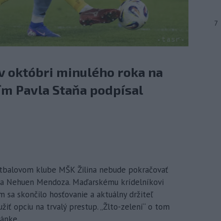
7
 v októbri minulého roka na
tím Pavla Staňa podpísal
 futbalovom klube MŠK Žilina nebude pokračovať
k a Nehuen Mendoza. Maďarskému krídelníkovi
 sa skončilo hosťovanie a aktuálny držiteľ
iť opciu na trvalý prestup. „Žlto-zelení“ o tom
ránke.