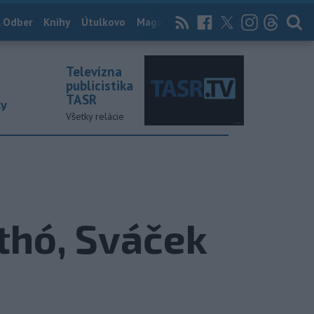
 Odber
Knihy
Útulkovo
Magazín
News Now
Archív
TASR
Televízna
publicistika
TASR
ky
Všetky relácie
nthó, Sváček