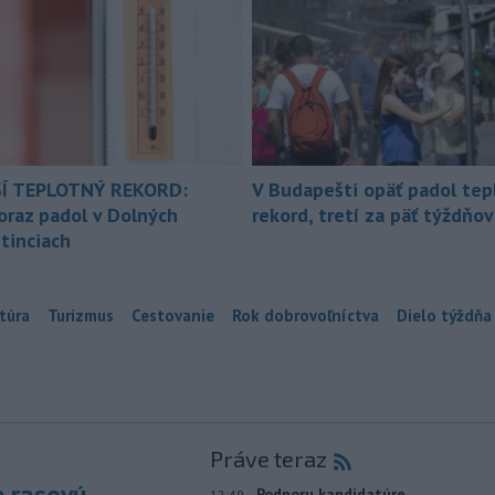
Í TEPLOTNÝ REKORD:
V Budapešti opäť padol tep
oraz padol v Dolných
rekord, tretí za päť týždňov
tinciach
túra
Turizmus
Cestovanie
Rok dobrovoľníctva
Dielo týždňa
Práve teraz
e rasovú
-
Podporu kandidatúre
12:49