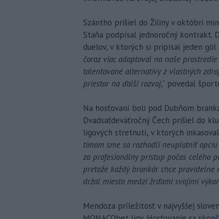
Szánthó prišiel do Žiliny v októbri mi
Staňa podpísal jednoročný kontrakt. D
duelov, v ktorých si pripísal jeden gól 
čoraz viac adaptoval na naše prostredi
talentované alternatívy z vlastných zdro
priestor na ďalší rozvoj
,“ povedal špor
Na hosťovaní boli pod Dubňom branká
Dvadsaťdeväťročný Čech prišiel do kl
ligových stretnutí, v ktorých inkasoval 
tímom sme sa rozhodli neuplatniť opciu 
za profesionálny prístup počas celého 
pretože každý brankár chce pravidelne n
držal miesto medzi žrďami svojimi výko
Mendoza príležitosť v najvyššej slove
MONACObet ligy. Hosťovanie sa skonči