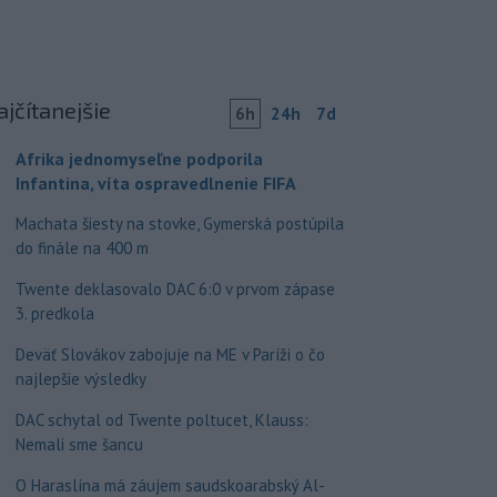
ajčítanejšie
6h
24h
7d
Afrika jednomyseľne podporila
Infantina, víta ospravedlnenie FIFA
Machata šiesty na stovke, Gymerská postúpila
do finále na 400 m
Twente deklasovalo DAC 6:0 v prvom zápase
3. predkola
Deväť Slovákov zabojuje na ME v Paríži o čo
najlepšie výsledky
DAC schytal od Twente poltucet, Klauss:
Nemali sme šancu
O Haraslína má záujem saudskoarabský Al-