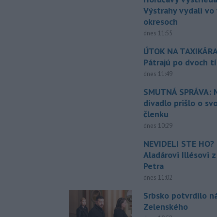
Výstrahy vydali vo
okresoch
dnes 11:55
ÚTOK NA TAXIKÁRA
Pátrajú po dvoch t
dnes 11:49
SMUTNÁ SPRÁVA: M
divadlo prišlo o sv
členku
dnes 10:29
NEVIDELI STE HO? 
Aladárovi Illésovi 
Petra
dnes 11:02
Srbsko potvrdilo n
Zelenského