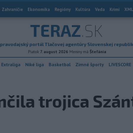
Zahraničie
Ekonomika
Regióny
Kultúra
Veda
Krimi
XML
TERAZ
.SK
pravodajský portál Tlačovej agentúry Slovenskej republi
Piatok
7. august 2026
Meniny má
Štefánia
 Extraliga
Niké liga
Basketbal
Zimné športy
LIVESCORE
nčila trojica Szá