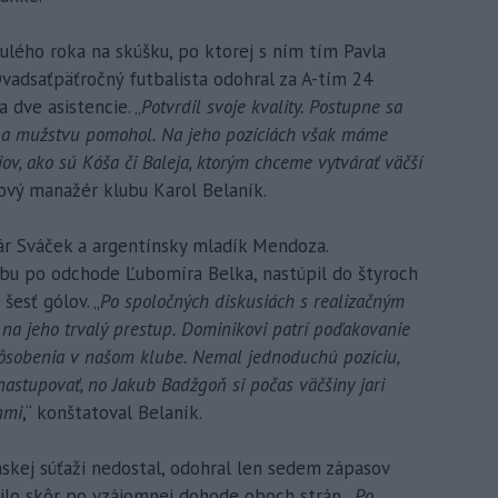
nulého roka na skúšku, po ktorej s ním tím Pavla
vadsaťpäťročný futbalista odohral za A-tím 24
a dve asistencie. „
Potvrdil svoje kvality. Postupne sa
e a mužstvu pomohol. Na jeho pozíciách však máme
jov, ako sú Kóša či Baleja, ktorým chceme vytvárať väčší
tový manažér klubu Karol Belaník.
r Sváček a argentínsky mladík Mendoza.
ubu po odchode Ľubomíra Belka, nastúpil do štyroch
šesť gólov. „
Po spoločných diskusiách s realizačným
na jeho trvalý prestup. Dominikovi patrí poďakovanie
pôsobenia v našom klube. Nemal jednoduchú pozíciu,
astupovať, no Jakub Badžgoň si počas väčšiny jari
nmi
,“ konštatoval Belaník.
nskej súťaži nedostal, odohral len sedem zápasov
lo skôr po vzájomnej dohode oboch strán. „
Po