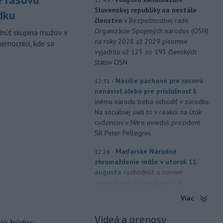
Slovenskej republiky na nestále
dku
členstvo
v Bezpečnostnej rade
Organizácie Spojených národov (OSN)
dnúť skupina mužov v
na roky 2028 až 2029 písomne
nemocnici, kde sa
vyjadrilo už 123 zo 193 členských
štátov OSN.
-
Násilie páchané pre rasovú
12:31
nenávisť alebo pre príslušnosť k
inému národu treba odsúdiť v zárodku.
Na sociálnej sieti to v reakcii na útok
cudzincov v Nitre uviedol prezident
SR Peter Pellegrini.
-
Maďarské Národné
12:26
zhromaždenie môže v utorok 11.
augusta
rozhodnúť o novom
generálnom prokurátorovi, ak
parlament schváli skrátenie jeho
Viac
šesťmesačnej výpovednej lehoty.
Videá a prenosy
jú búrky:
-
Silné búrky vo štvrtok
12:00