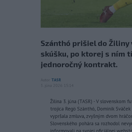
Szánthó prišiel do Žiliny
skúšku, po ktorej s ním 
jednoročný kontrakt.
Autor
TASR
3. júna 2026 15:14
Žilina 3. júna (TASR) - V slovenskom
trojica Regö Szánthó, Dominik Sváče
vypršala zmluva, zvyšným dvom hráčom
Slovenského pohára sa rozhodol nevyuž
informovali na svojej oficiálnej webst