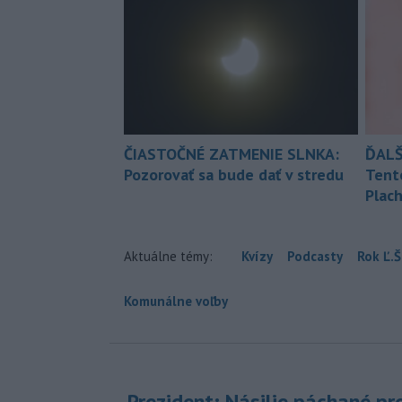
ČIASTOČNÉ ZATMENIE SLNKA:
ĎALŠ
Pozorovať sa bude dať v stredu
Tent
Plach
Aktuálne témy:
Kvízy
Podcasty
Rok Ľ.Š
Komunálne voľby
Prezident: Násilie páchané pr