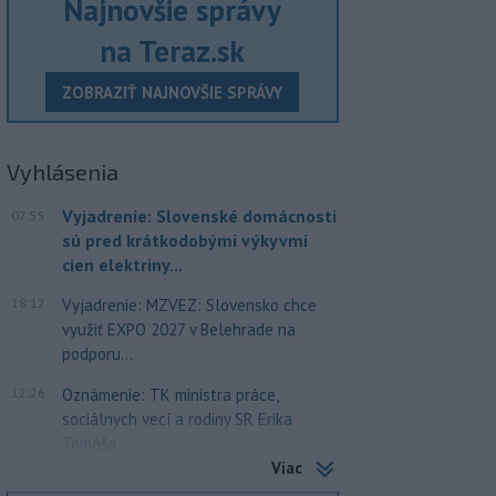
Najnovšie správy
na Teraz.sk
ZOBRAZIŤ NAJNOVŠIE SPRÁVY
Vyhlásenia
Vyjadrenie: Slovenské domácnosti
07:55
sú pred krátkodobými výkyvmi
cien elektriny...
18:12
Vyjadrenie: MZVEZ: Slovensko chce
využiť EXPO 2027 v Belehrade na
podporu...
12:26
Oznámenie: TK ministra práce,
sociálnych vecí a rodiny SR Erika
Tomáša
Viac