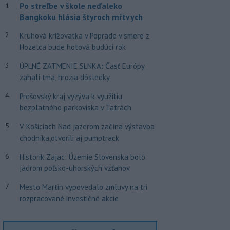
Po streľbe v škole neďaleko
1
Bangkoku hlásia štyroch mŕtvych
2
Kruhová križovatka v Poprade v smere z
Hozelca bude hotová budúci rok
3
ÚPLNÉ ZATMENIE SLNKA: Časť Európy
zahalí tma, hrozia dôsledky
4
Prešovský kraj vyzýva k využitiu
bezplatného parkoviska v Tatrách
5
V Košiciach Nad jazerom začína výstavba
chodníka,otvorili aj pumptrack
6
Historik Zajac: Územie Slovenska bolo
jadrom poľsko-uhorských vzťahov
7
Mesto Martin vypovedalo zmluvy na tri
rozpracované investičné akcie