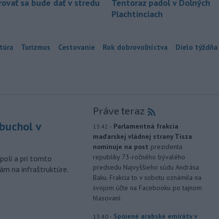
ovať sa bude dať v stredu
Tentoraz padol v Dolných
Plachtinciach
túra
Turizmus
Cestovanie
Rok dobrovoľníctva
Dielo týždňa
Práve teraz
buchol v
-
Parlamentná frakcia
13:42
maďarskej vládnej strany Tisza
m
nominuje na post
prezidenta
republiky 73-ročného bývalého
poli a pri tomto
predsedu Najvyššieho súdu Andrása
ám na infraštruktúre.
Baku. Frakcia to v sobotu oznámila na
svojom účte na Facebooku po tajnom
hlasovaní.
-
Spojené arabské emiráty v
13:40