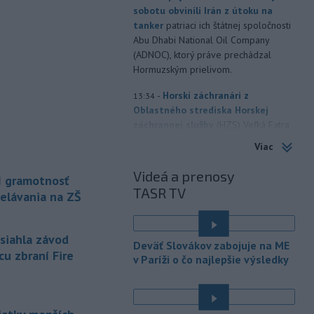
sobotu obvinili Irán z útoku na
tanker
patriaci ich štátnej spoločnosti
Abu Dhabi National Oil Company
(ADNOC), ktorý práve prechádzal
Hormuzským prielivom.
-
Horskí záchranári z
13:34
Oblastného strediska Horskej
záchrannej služby
(HZS) Veľká Fatra
pomáhali v sobotu dopoludnia 39-
Viac
ročnej turistke v Rybovskom sedle.
Zranila si členok.
Videá a prenosy
I gramotnosť
TASR TV
-
Polícia v piatok (7. 8.)
elávania na ZŠ
12:36
vypátrala dvoch 17-ročných
mladíkov, ktorí sú
podozriví z útoku
asiahla závod
na taxikára v Seredi. Muž pri incidente
Deväť Slovákov zabojuje na ME
utrpel vážne zranenia a skončil v
cu zbraní Fire
v Paríži o čo najlepšie výsledky
trnavskej nemocnici.
-
V niektorých okresoch na
11:19
západnom Slovensku platia v