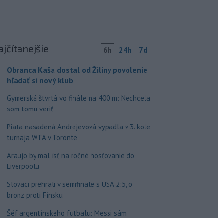
ajčítanejšie
6h
24h
7d
Obranca Kaša dostal od Žiliny povolenie
hľadať si nový klub
Gymerská štvrtá vo finále na 400 m: Nechcela
som tomu veriť
Piata nasadená Andrejevová vypadla v 3. kole
turnaja WTA v Toronte
Araujo by mal ísť na ročné hosťovanie do
Liverpoolu
Slováci prehrali v semifinále s USA 2:5, o
bronz proti Fínsku
Šéf argentínskeho futbalu: Messi sám