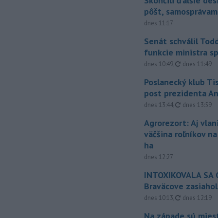
Skončili ďalšie de
pôšt, samosprávam
dnes 11:17
Senát schválil Tod
funkcie ministra sp
aktualizovan
dnes 10:49
,
dnes 11:49
Poslanecký klub Ti
post prezidenta A
aktualizovan
dnes 13:44
,
dnes 13:59
Agrorezort: Aj vlan
väčšina roľníkov n
ha
dnes 12:27
INTOXIKOVALA SA O
Braväcove zasiahol
aktualizovan
dnes 10:13
,
dnes 12:19
Na západe sú mies