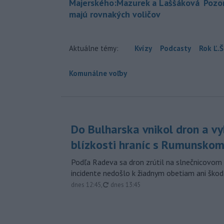
Majerského:Mazurek a Laššáková
Pozor
majú rovnakých voličov
Aktuálne témy:
Kvízy
Podcasty
Rok Ľ.Š
Komunálne voľby
Do Bulharska vnikol dron a vy
blízkosti hraníc s Rumunsko
Podľa Radeva sa dron zrútil na slnečnicovom 
incidente nedošlo k žiadnym obetiam ani škod
aktualizované
dnes 12:45
,
dnes 13:45