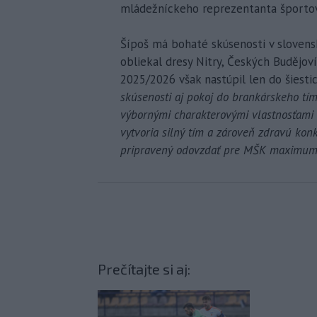
mládežníckeho reprezentanta športov
Šípoš má bohaté skúsenosti v slovensk
obliekal dresy Nitry, Českých Budějov
2025/2026 však nastúpil len do šiesti
skúsenosti aj pokoj do brankárskeho tí
výbornými charakterovými vlastnosťami 
vytvoria silný tím a zároveň zdravú kon
pripravený odovzdať pre MŠK maximum
Prečítajte si aj: