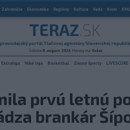
Zahraničie
Ekonomika
Regióny
Kultúra
Veda
Krimi
XML
TERAZ
.SK
pravodajský portál Tlačovej agentúry Slovenskej republi
Sobota
8. august 2026
Meniny má
Oskar
 Extraliga
Niké liga
Basketbal
Zimné športy
LIVESCORE
ila prvú letnú po
ádza brankár Šíp