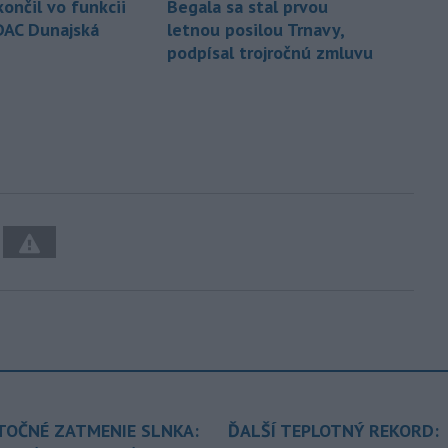
ončil vo funkcii
Begala sa stal prvou
DAC Dunajská
letnou posilou Trnavy,
podpísal trojročnú zmluvu
TOČNÉ ZATMENIE SLNKA:
ĎALŠÍ TEPLOTNÝ REKORD: