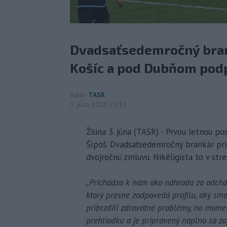
Dvadsaťsedemročný bran
Košíc a pod Dubňom podp
Autor
TASR
3. júna 2026 20:13
Žilina 3. júna (TASR) - Prvou letnou p
Šípoš. Dvadsaťsedemročný brankár pr
dvojročnú zmluvu. Nikéligista to v str
„Prichádza k nám ako náhrada za odchá
ktorý presne zodpovedá profilu, aký sme 
pribrzdili zdravotné problémy, no momen
prehliadku a je pripravený naplno sa zap