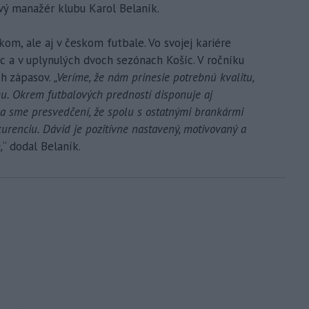
ý manažér klubu Karol Belaník.
om, ale aj v českom futbale. Vo svojej kariére
íc a v uplynulých dvoch sezónach Košíc. V ročníku
ch zápasov.
„Veríme, že nám prinesie potrebnú kvalitu,
mu. Okrem futbalových predností disponuje aj
a sme presvedčení, že spolu s ostatnými brankármi
kurenciu. Dávid je pozitívne nastavený, motivovaný a
,
“ dodal Belaník.