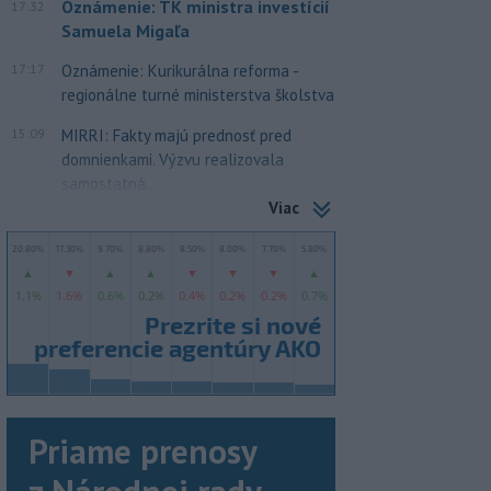
Oznámenie: TK ministra investícií
17:32
Samuela Migaľa
17:17
Oznámenie: Kurikurálna reforma -
regionálne turné ministerstva školstva
15:09
MIRRI: Fakty majú prednosť pred
domnienkami. Výzvu realizovala
samostatná...
Viac
Priame prenosy