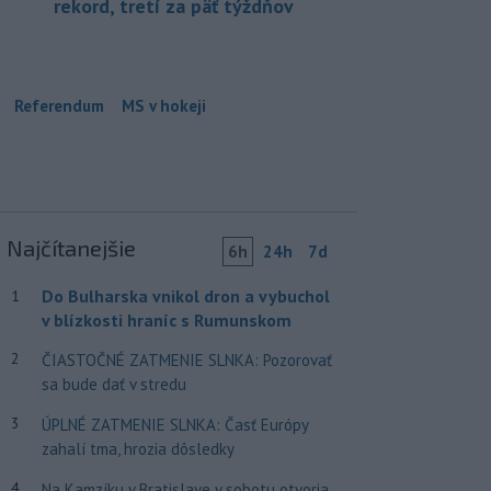
rekord, tretí za päť týždňov
Referendum
MS v hokeji
Najčítanejšie
6h
24h
7d
Do Bulharska vnikol dron a vybuchol
1
v blízkosti hraníc s Rumunskom
2
ČIASTOČNÉ ZATMENIE SLNKA: Pozorovať
sa bude dať v stredu
3
ÚPLNÉ ZATMENIE SLNKA: Časť Európy
zahalí tma, hrozia dôsledky
4
Na Kamzíku v Bratislave v sobotu otvoria