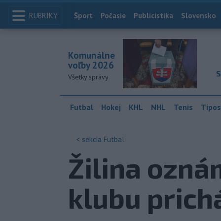
RUBRIKY
Index
Šport
Počasie
Publicistika
Slovensko
Komunálne
voľby 2026
S
Všetky správy
Futbal
Hokej
KHL
NHL
Tenis
Tipos
< sekcia
Futbal
Žilina oznám
klubu prich