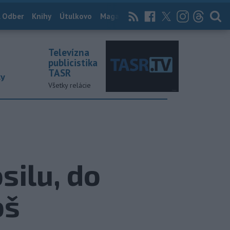
 Odber
Knihy
Útulkovo
Magazín
News Now
Archív
TASR
Televízna
publicistika
TASR
ky
Všetky relácie
silu, do
oš