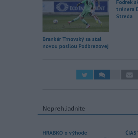
Fodrek sk
trénera 
Streda
Brankár Trnovský sa stal
novou posilou Podbrezovej
Neprehliadnite
HRABKO o výhode
ČIAS