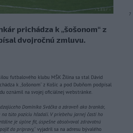
7
kár prichádza k „šošonom“ z
ísal dvojročnú zmluvu.
osilou futbalového klubu MŠK Žilina sa stal Dávid
ichádza k „šošonom“ z Košíc a pod Dubňom podpísal
edu oznámil na svojej oficiálnej webstránke.
dzajúceho Dominika Sváčka a zároveň ako brankár,
na túto pozíciu hľadali. V priebehu jarnej časti ho
tálne je úplne fit, úspešne absolvoval zdravotnú
ojiť do prípravy,
“ vyjadril sa na adresu bývalého