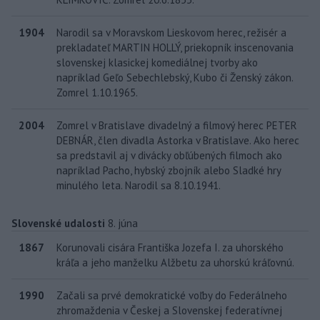
1904
Narodil sa v Moravskom Lieskovom herec, režisér a
prekladateľ MARTIN HOLLÝ, priekopník inscenovania
slovenskej klasickej komediálnej tvorby ako
napríklad Geľo Sebechlebský, Kubo či Ženský zákon.
Zomrel 1.10.1965.
2004
Zomrel v Bratislave divadelný a filmový herec PETER
DEBNÁR, člen divadla Astorka v Bratislave. Ako herec
sa predstavil aj v divácky obľúbených filmoch ako
napríklad Pacho, hybský zbojník alebo Sladké hry
minulého leta. Narodil sa 8.10.1941.
Slovenské udalosti
8. júna
1867
Korunovali cisára Františka Jozefa I. za uhorského
kráľa a jeho manželku Alžbetu za uhorskú kráľovnú.
1990
Začali sa prvé demokratické voľby do Federálneho
zhromaždenia v Českej a Slovenskej federatívnej