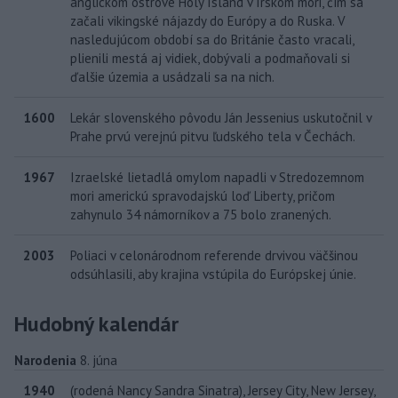
anglickom ostrove Holy Island v Írskom mori, čím sa
začali vikingské nájazdy do Európy a do Ruska. V
nasledujúcom období sa do Británie často vracali,
plienili mestá aj vidiek, dobývali a podmaňovali si
ďalšie územia a usádzali sa na nich.
1600
Lekár slovenského pôvodu Ján Jessenius uskutočnil v
Prahe prvú verejnú pitvu ľudského tela v Čechách.
1967
Izraelské lietadlá omylom napadli v Stredozemnom
mori americkú spravodajskú loď Liberty, pričom
zahynulo 34 námorníkov a 75 bolo zranených.
2003
Poliaci v celonárodnom referende drvivou väčšinou
odsúhlasili, aby krajina vstúpila do Európskej únie.
Hudobný kalendár
Narodenia
8. júna
1940
(rodená Nancy Sandra Sinatra), Jersey City, New Jersey,