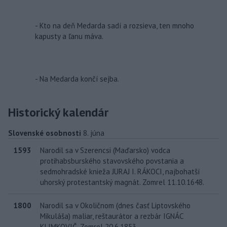
- Kto na deň Medarda sadí a rozsieva, ten mnoho
kapusty a ľanu máva.
- Na Medarda končí sejba.
Historický kalendár
Slovenské osobnosti
8. júna
1593
Narodil sa v Szerencsi (Maďarsko) vodca
protihabsburského stavovského povstania a
sedmohradské knieža JURAJ I. RÁKOCI, najbohatší
uhorský protestantský magnát. Zomrel 11.10.1648.
1800
Narodil sa v Okoličnom (dnes časť Liptovského
Mikuláša) maliar, reštaurátor a rezbár IGNÁC
KLIMKOVIČ. Zomrel 20.6.1853.