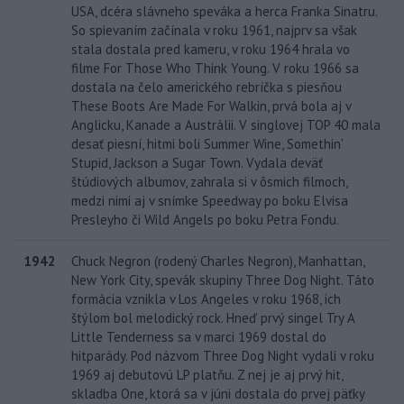
USA, dcéra slávneho speváka a herca Franka Sinatru.
So spievaním začínala v roku 1961, najprv sa však
stala dostala pred kameru, v roku 1964 hrala vo
filme For Those Who Think Young. V roku 1966 sa
dostala na čelo amerického rebríčka s piesňou
These Boots Are Made For Walkin, prvá bola aj v
Anglicku, Kanade a Austrálii. V singlovej TOP 40 mala
desať piesní, hitmi boli Summer Wine, Somethin'
Stupid, Jackson a Sugar Town. Vydala deväť
štúdiových albumov, zahrala si v ôsmich filmoch,
medzi nimi aj v snímke Speedway po boku Elvisa
Presleyho či Wild Angels po boku Petra Fondu.
1942
Chuck Negron (rodený Charles Negron), Manhattan,
New York City, spevák skupiny Three Dog Night. Táto
formácia vznikla v Los Angeles v roku 1968, ich
štýlom bol melodický rock. Hneď prvý singel Try A
Little Tenderness sa v marci 1969 dostal do
hitparády. Pod názvom Three Dog Night vydali v roku
1969 aj debutovú LP platňu. Z nej je aj prvý hit,
skladba One, ktorá sa v júni dostala do prvej päťky