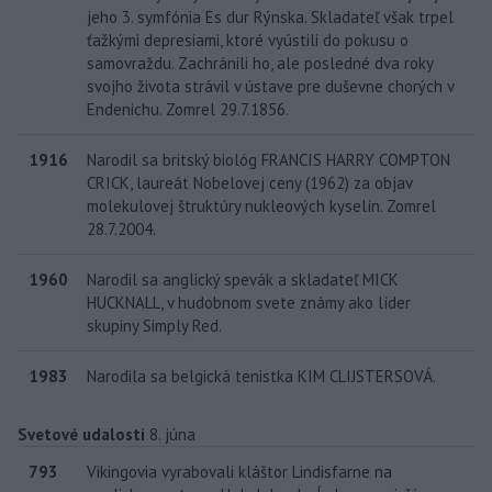
jeho 3. symfónia Es dur Rýnska. Skladateľ však trpel
ťažkými depresiami, ktoré vyústili do pokusu o
samovraždu. Zachránili ho, ale posledné dva roky
svojho života strávil v ústave pre duševne chorých v
Endenichu. Zomrel 29.7.1856.
1916
Narodil sa britský biológ FRANCIS HARRY COMPTON
CRICK, laureát Nobelovej ceny (1962) za objav
molekulovej štruktúry nukleových kyselín. Zomrel
28.7.2004.
1960
Narodil sa anglický spevák a skladateľ MICK
HUCKNALL, v hudobnom svete známy ako líder
skupiny Simply Red.
1983
Narodila sa belgická tenistka KIM CLIJSTERSOVÁ.
Svetové udalosti
8. júna
793
Vikingovia vyrabovali kláštor Lindisfarne na