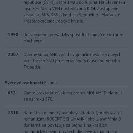
republike (ČSFR), ktoré trvali do 9. júna. Na Slovensku
jasne zvíťazila VPN nasledovaná KDH. Zastúpenie
získali aj SNS, KSS a koalícia Spolužitie - Maďarské
kresťanskodemokratické hnutie.
1998
Do skúšobnej prevádzky spustili atómovú elektráreň
Mochovce.
2007
Operný súbor SND začal svoje účinkovanie v nových
priestoroch SND premiérou opery Giuseppe Verdiho
Trubadúr.
Svetové osobnosti
8. júna
632
Zomrel zakladateľ islamu prorok MOHAMED. Narodil
sa asi roku 570.
1810
Narodil sa nemecký hudobný skladateľ, predstaviteľ
romantizmu ROBERT SCHUMANN. Jeho 1. symfónia B
dur Jarná sa považuje za jednu z najkrajších
romantických symfonických diel. Svetoznáma je aj