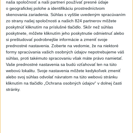
Story). V roku 1972 mala hity Nekonečná láska a
naša spoločnosť a naši partneri používať presné údaje
Zahoď starosti. V roku 1973 vydala prvú LP platňu
o geografickej polohe a identifikáciu prostredníctvom
Jana Kocianová. V rokoch 1973 až 1975 účinkovala v
skenovania zariadenia. Súhlas s vyššie uvedeným spracúvaním
programe Karla Gotta. Po návrate z Prahy spievala so
zo strany našej spoločnosti a našich 824 partnerov môžete
skupinou Kyvadlo a Nový tradicionál. V roku 1976
poskytnúť kliknutím na príslušné tlačidlo. Skôr než súhlas
získala zlatú Bratislavskú lýru za skladbu Pár nôt.
poskytnete, môžete kliknutím jeho poskytnutie odmietnuť alebo
Prvenstvo si zopakovala v roku 1983 so skladbou
si preštudovať podrobnejšie informácie a zmeniť svoje
Sklíčka dávnych stretnutí. Jana Kocianová je
prednostné nastavenia.
Zoberte na vedomie, že na niektoré
všestrannou speváčkou, sedí jej pop, svedčí jej jazz,
formy spracúvania vašich osobných údajov nepotrebujeme váš
blues aj folklórna pozícia. Na svojom konte má 15
súhlas, proti takémuto spracovaniu však máte právo namietať.
vydaných albumov. V roku 2006 jej v Opuse vyšla
Vaše prednostné nastavenia sa budú vzťahovať len na túto
výberovka hitov 20 NAJ a v roku 2007 dvojkompilácia
webovú lokalitu. Svoje nastavenia môžete kedykoľvek zmeniť
Pár nôt.
alebo svoj súhlas odvolať návratom na túto webovú stránku
kliknutím na tlačidlo „Ochrana osobných údajov“ v dolnej časti
stránky.
Úmrtia
8. júna
1987
zomrel Miroslav Berka (*22.októbra 1944, Praha), hráč
na klávesoch a zakladajúci člen skupiny Olympic. Od
roku 1963 až do tragickej smrti bol profesionálnym
muzikantom, pred Olympicom hral v skupine Crazy
Boys spolu s Ladislavom Štaidlom a Mikim Volekom.