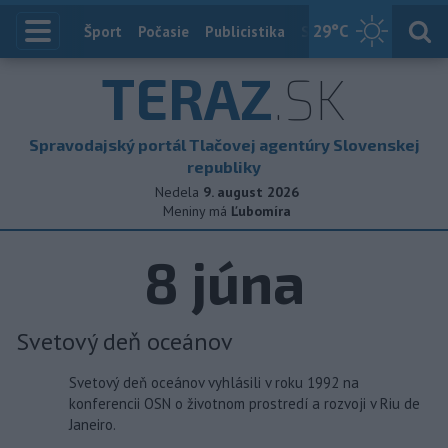
29
°C
Index
Šport
Počasie
Publicistika
Slovensko
Zahranič
TERAZ
.SK
Spravodajský portál Tlačovej agentúry Slovenskej
republiky
Nedela
9. august 2026
Meniny má
Ľubomíra
8
júna
Svetový deň oceánov
Svetový deň oceánov vyhlásili v roku 1992 na
konferencii OSN o životnom prostredí a rozvoji v Riu de
Janeiro.