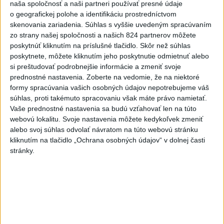
naša spoločnosť a naši partneri používať presné údaje
o geografickej polohe a identifikáciu prostredníctvom
Turizmus
Cestovanie
Rok dobrovoľníctva
skenovania zariadenia. Súhlas s vyššie uvedeným spracúvaním
zo strany našej spoločnosti a našich 824 partnerov môžete
poskytnúť kliknutím na príslušné tlačidlo. Skôr než súhlas
Dielo týždňa
Referendum
MS v hokeji
poskytnete, môžete kliknutím jeho poskytnutie odmietnuť alebo
si preštudovať podrobnejšie informácie a zmeniť svoje
Komunálne voľby
prednostné nastavenia.
Zoberte na vedomie, že na niektoré
formy spracúvania vašich osobných údajov nepotrebujeme váš
súhlas, proti takémuto spracovaniu však máte právo namietať.
Vaše prednostné nastavenia sa budú vzťahovať len na túto
webovú lokalitu. Svoje nastavenia môžete kedykoľvek zmeniť
Do Bulharska vnikol dron a vybuchol v
alebo svoj súhlas odvolať návratom na túto webovú stránku
kliknutím na tlačidlo „Ochrana osobných údajov“ v dolnej časti
blízkosti hraníc s Rumunskom
stránky.
Podľa Radeva sa dron zrútil na slnečnicovom poli a pri tomto
incidente nedošlo k žiadnym obetiam ani škodám na
infraštruktúre.
aktualizované
dnes 12:45
,
dnes 13:45
DOVOLENKÁRI, POZOR: Fotky z