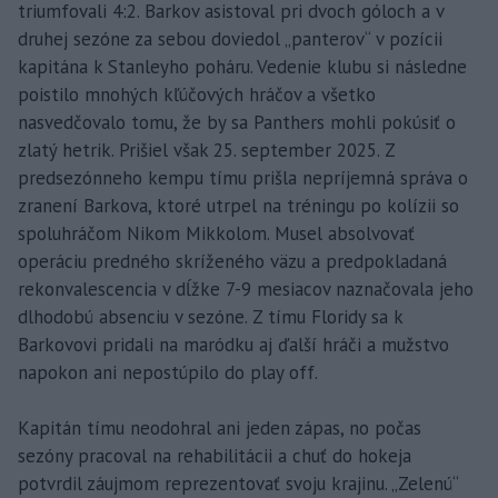
triumfovali 4:2. Barkov asistoval pri dvoch góloch a v
druhej sezóne za sebou doviedol „panterov“ v pozícii
kapitána k Stanleyho poháru. Vedenie klubu si následne
poistilo mnohých kľúčových hráčov a všetko
nasvedčovalo tomu, že by sa Panthers mohli pokúsiť o
zlatý hetrik. Prišiel však 25. september 2025. Z
predsezónneho kempu tímu prišla nepríjemná správa o
zranení Barkova, ktoré utrpel na tréningu po kolízii so
spoluhráčom Nikom Mikkolom. Musel absolvovať
operáciu predného skríženého väzu a predpokladaná
rekonvalescencia v dĺžke 7-9 mesiacov naznačovala jeho
dlhodobú absenciu v sezóne. Z tímu Floridy sa k
Barkovovi pridali na maródku aj ďalší hráči a mužstvo
napokon ani nepostúpilo do play off.
Kapitán tímu neodohral ani jeden zápas, no počas
sezóny pracoval na rehabilitácii a chuť do hokeja
potvrdil záujmom reprezentovať svoju krajinu. „Zelenú“