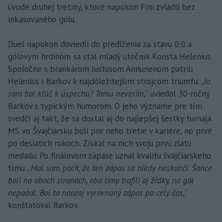
úvode druhej tretiny, ktoré napokon Fíni zvládli bez
inkasovaného gólu.
Duel napokon doviedli do predĺženia za stavu 0:0 a
gólovým hrdinom sa stal mladý útočník Konsta Helenius.
Spoločne s brankárom Justusom Annunenom patrili
Helenius i Barkov k najdôležitejším strojcom triumfu. „
Ja
som bol kľúč k úspechu? Tomu neverím
,“ uviedol 30-ročný
Barkov s typickým humorom. O jeho význame pre tím
svedčí aj fakt, že sa dostal aj do najlepšej šestky turnaja.
MS vo Švajčiarsku boli pre neho tretie v kariére, no prvé
po desiatich rokoch. Získal na nich svoju prvú zlatú
medailu. Po finálovom zápase uznal kvalitu švajčiarskeho
tímu. „
Mal som pocit, že ten zápas sa nikdy neskončí. Šance
boli na oboch stranách, oba tímy trafili aj žŕdky, no gól
nepadol. Bol to naozaj vyrovnaný zápas po celý čas
,“
konštatoval Barkov.