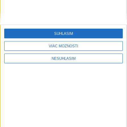
predalo 652 nových bytov
dnes 15:10
Eurostat: Vývoz piva z krajín EÚ v roku 2025 klesol o 11
SÚHLASÍM
percent
Priemyselná produkcia v Nemecku pokračovala v raste,
VIAC MOŽNOSTÍ
prekonala odhady
NESÚHLASÍM
Akcie v USA majú za sebou najlepší týždeň od apríla
Regióny
POŽIAR VO VAŽCI: Zasahovali
profesionáli, zranila sa jedna osoba
dnes 15:42
Výstava v hrobke mapuje dejiny hradu Čičva aj archeologické