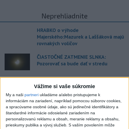
Neprehliadnite
HRABKO o výhode
Majerského:Mazurek a Laššáková majú
rovnakých voličov
ČIASTOČNÉ ZATMENIE SLNKA:
Pozorovať sa bude dať v stredu
ĎALŠÍ TEPLOTNÝ REKORD: Tentoraz
Vážime si vaše súkromie
padol v Dolných Plachtinciach
My a naši
partneri
ukladáme a/alebo pristupujeme k
V Budapešti opäť padol teplotný
informáciám na zariadení, napríklad pomocou súborov cookies,
rekord, tretí za päť týždňov
a spracúvame osobné údaje, ako sú jedinečné identifikátory a
štandardné informácie odosielané zariadením na
personalizovanú reklamu a obsah, meranie reklamy a obsahu,
prieskumy publika a vývoj služieb.
S vaším povolením môže
Aktuálne témy:
Kvízy
Podcasty
Rok Ľ.Štúra