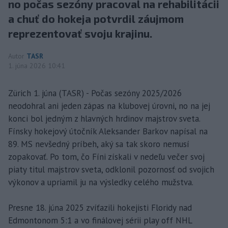
no počas sezóny pracoval na rehabilitácii
a chuť do hokeja potvrdil záujmom
reprezentovať svoju krajinu.
Autor
TASR
1. júna 2026 10:41
Zürich 1. júna (TASR) - Počas sezóny 2025/2026
neodohral ani jeden zápas na klubovej úrovni, no na jej
konci bol jedným z hlavných hrdinov majstrov sveta.
Fínsky hokejový útočník Aleksander Barkov napísal na
89. MS nevšedný príbeh, aký sa tak skoro nemusí
zopakovať. Po tom, čo Fíni získali v nedeľu večer svoj
piaty titul majstrov sveta, odklonil pozornosť od svojich
výkonov a upriamil ju na výsledky celého mužstva.
Presne 18. júna 2025 zvíťazili hokejisti Floridy nad
Edmontonom 5:1 a vo finálovej sérii play off NHL