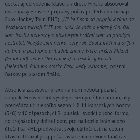
dostal aj od vedenia klubu a v drese Fínska absolvoval
dva zápasy v závere prípravy počas posledného turnaja
Euro Hockey Tour (EHT). „
Už keď som sa pripojil k tímu na
švédskom turnaji EHT, som tušil, že máme víťazný tím. Bol
som trochu nervózny, s niektorými hráčmi som sa predtým
nestretol. Navyše som nehral celý rok. Spoluhráči ma prijali
do tímu a postupne pribúdali známe tváre. Prišiel Mikael
(Granlund), Teuvo (Teräväinen) a neskôr aj Konsta
(Helenius). Bola iba otázka času, kedy vyhráme
,“ priznal
Barkov po zlatom finále.
Absencia zápasovej praxe na ňom nebola poznať,
naopak, Fínov viedol vysokým herným štandardom, aký
predvádza už niekoľko sezón. Už 11 kanadských bodov
(3+8) v 10 zápasoch, či 5 „plusiek“ svedčí o jeho forme,
no trojnásobný držiteľ ceny pre najlepšie brániaceho
útočníka NHL predvádzal svoju užitočnosť na celom
klzisku. Ukázal ju aj počas oslabenia o dvoch hráčov v