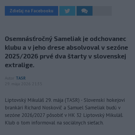
Zdieľaj na Facebooku
Osemnásťročný Sameliak je odchovanec
klubu a v jeho drese absolvoval v sezóne
2025/2026 prvé dva štarty v slovenskej
extralige.
Autor
TASR
29. mája 2026 21:35
Liptovský Mikuláš 29. mája (TASR) - Slovenskí hokejoví
brankári Richard Noskovič a Samuel Sameliak budú v
sezóne 2026/2027 pôsobiť v HK 32 Liptovský Mikuláš.
Klub o tom informoval na sociálnych sieťach.