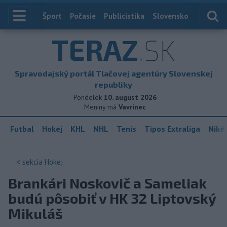
Index
Šport
Počasie
Publicistika
Slovensko
Zahranič
TERAZ
.SK
Spravodajský portál Tlačovej agentúry Slovenskej
republiky
Pondelok
10. august 2026
Meniny má
Vavrinec
Futbal
Hokej
KHL
NHL
Tenis
Tipos Extraliga
Niké 
< sekcia
Hokej
Brankári Noskovič a Sameliak
budú pôsobiť v HK 32 Liptovský
Mikuláš