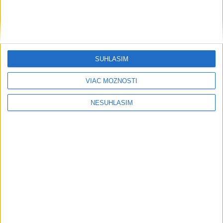
SÚHLASÍM
VIAC MOŽNOSTÍ
NESÚHLASÍM
....