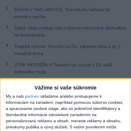
2
DRÁMA V PARLAMENTE: Poslankyňa hádzala do
premiéra vajíčka
3
Česká vláda uvažuje nad zvýšením valorizácie dôchodkov
na dvojnásobok
4
Tragická nehoda: Prevrátil sa čln, zahynula žena a jej 5-
mesačná dcéra
5
ÚTOK MEDVEĎA: V Turanoch pri zjazde z D1 našli
zraneného muža
6
Kuffa: Medvedicu, ktorá zaútočila na človeka pri
Vážime si vaše súkromie
Turanoch, zastrelili
My a naši
partneri
ukladáme a/alebo pristupujeme k
7
Ugandský futbalista Owori zomrel vo veku 27 rokov po
informáciám na zariadení, napríklad pomocou súborov cookies,
brutálnom útoku
a spracúvame osobné údaje, ako sú jedinečné identifikátory a
štandardné informácie odosielané zariadením na
personalizovanú reklamu a obsah, meranie reklamy a obsahu,
Najnovšie správy na Teraz.sk
prieskumy publika a vývoj služieb.
S vaším povolením môže