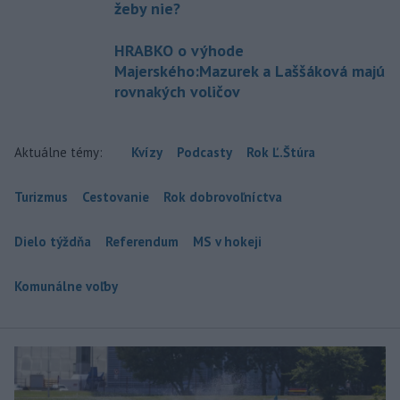
žeby nie?
HRABKO o výhode
Majerského:Mazurek a Laššáková majú
rovnakých voličov
Aktuálne témy:
Kvízy
Podcasty
Rok Ľ.Štúra
Turizmus
Cestovanie
Rok dobrovoľníctva
Dielo týždňa
Referendum
MS v hokeji
Komunálne voľby