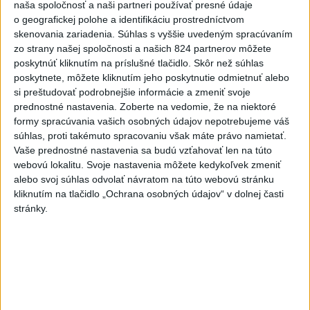
naša spoločnosť a naši partneri používať presné údaje
Vyhlásenia
o geografickej polohe a identifikáciu prostredníctvom
skenovania zariadenia. Súhlas s vyššie uvedeným spracúvaním
Priame prenosy z Národnej rady SR
zo strany našej spoločnosti a našich 824 partnerov môžete
poskytnúť kliknutím na príslušné tlačidlo. Skôr než súhlas
poskytnete, môžete kliknutím jeho poskytnutie odmietnuť alebo
si preštudovať podrobnejšie informácie a zmeniť svoje
Politika na sociálnych sieťach
prednostné nastavenia.
Zoberte na vedomie, že na niektoré
formy spracúvania vašich osobných údajov nepotrebujeme váš
súhlas, proti takémuto spracovaniu však máte právo namietať.
Zobraziť viac
Info
Vaše prednostné nastavenia sa budú vzťahovať len na túto
webovú lokalitu. Svoje nastavenia môžete kedykoľvek zmeniť
alebo svoj súhlas odvolať návratom na túto webovú stránku
Najnovšie videá
Najsledovanejšie videá
kliknutím na tlačidlo „Ochrana osobných údajov“ v dolnej časti
stránky.
Bukózu Vranov chceme a musíme
zachrániť
dnes 07:59
|
Ministerstvo investícií,
regionálneho rozvoja a informatizácie SR
|
3
zobrazení
🎥🎬 | Ivan KORČOK