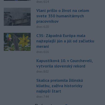
dnes 6:14
Vlani prišlo o život na celom
svete 350 humanitárnych
pracovníkov
dnes 6:20
C3S: Západná Európa mala
najteplejší jún a júl od začiatku
meraní
dnes 6:16
Kapustíková 10. v Courcheveli,
vytvorila slovenský rekord
dnes 8:02
Skalica prelomila žilinskú
kliatbu, zažíva historicky
najlepší štart
dnes 7:44