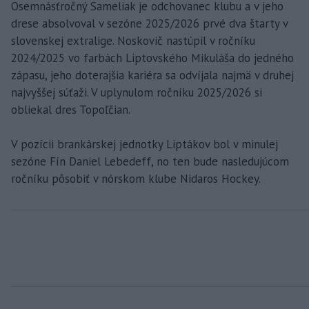
Osemnásťročný Sameliak je odchovanec klubu a v jeho
drese absolvoval v sezóne 2025/2026 prvé dva štarty v
slovenskej extralige. Noskovič nastúpil v ročníku
2024/2025 vo farbách Liptovského Mikuláša do jedného
zápasu, jeho doterajšia kariéra sa odvíjala najmä v druhej
najvyššej súťaži. V uplynulom ročníku 2025/2026 si
obliekal dres Topoľčian.
V pozícii brankárskej jednotky Liptákov bol v minulej
sezóne Fín Daniel Lebedeff, no ten bude nasledujúcom
ročníku pôsobiť v nórskom klube Nidaros Hockey.