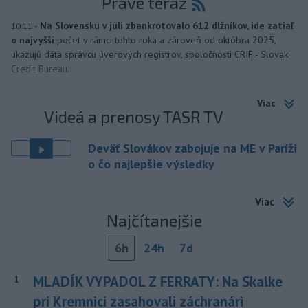
Práve teraz
-
Na Slovensku v júli zbankrotovalo 612 dlžníkov, ide zatiaľ
10:11
o najvyšší
počet v rámci tohto roka a zároveň od októbra 2025,
ukazujú dáta správcu úverových registrov, spoločnosti CRIF - Slovak
Credit Bureau.
Viac
Videá a prenosy TASR TV
Deväť Slovákov zabojuje na ME v Paríži
o čo najlepšie výsledky
Viac
Najčítanejšie
6h
24h
7d
MLADÍK VYPADOL Z FERRATY: Na Skalke
1
pri Kremnici zasahovali záchranári