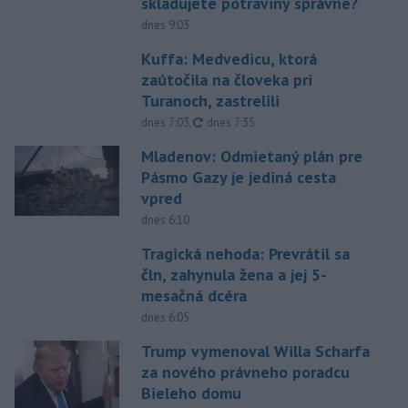
skladujete potraviny správne?
dnes 9:03
Kuffa: Medvedicu, ktorá
zaútočila na človeka pri
Turanoch, zastrelili
aktualizované
dnes 7:03
,
dnes 7:35
Mladenov: Odmietaný plán pre
Pásmo Gazy je jediná cesta
vpred
dnes 6:10
Tragická nehoda: Prevrátil sa
čln, zahynula žena a jej 5-
mesačná dcéra
dnes 6:05
Trump vymenoval Willa Scharfa
za nového právneho poradcu
Bieleho domu