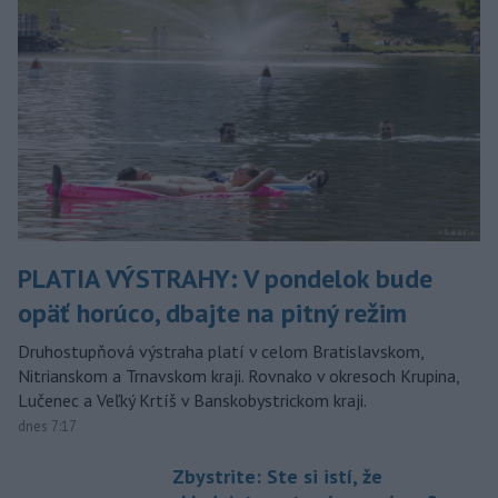
PLATIA VÝSTRAHY: V pondelok bude
opäť horúco, dbajte na pitný režim
Druhostupňová výstraha platí v celom Bratislavskom,
Nitrianskom a Trnavskom kraji. Rovnako v okresoch Krupina,
Lučenec a Veľký Krtíš v Banskobystrickom kraji.
dnes 7:17
Zbystrite: Ste si istí, že