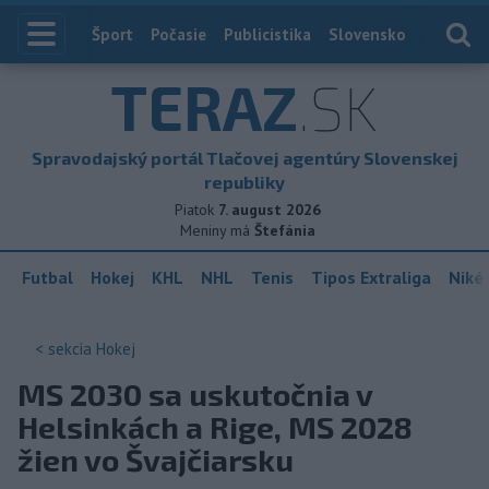
Index
Šport
Počasie
Publicistika
Slovensko
Zahranič
TERAZ
.SK
Spravodajský portál Tlačovej agentúry Slovenskej
republiky
Piatok
7. august 2026
Meniny má
Štefánia
Futbal
Hokej
KHL
NHL
Tenis
Tipos Extraliga
Niké 
< sekcia
Hokej
MS 2030 sa uskutočnia v
Helsinkách a Rige, MS 2028
žien vo Švajčiarsku