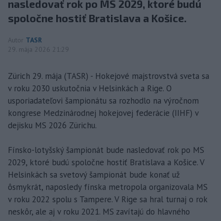
nasledovať rok po MS 2029, ktoré budú
spoločne hostiť Bratislava a Košice.
Autor
TASR
29. mája 2026 21:29
Zürich 29. mája (TASR) - Hokejové majstrovstvá sveta sa
v roku 2030 uskutočnia v Helsinkách a Rige. O
usporiadateľovi šampionátu sa rozhodlo na výročnom
kongrese Medzinárodnej hokejovej federácie (IIHF) v
dejisku MS 2026 Zürichu.
Fínsko-lotyšský šampionát bude nasledovať rok po MS
2029, ktoré budú spoločne hostiť Bratislava a Košice. V
Helsinkách sa svetový šampionát bude konať už
ôsmykrát, naposledy fínska metropola organizovala MS
v roku 2022 spolu s Tampere. V Rige sa hral turnaj o rok
neskôr, ale aj v roku 2021. MS zavítajú do hlavného