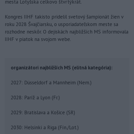
mesta Lotyšska celkovo štvrtýkrát.
Kongres IIHF takisto pridelil svetový šampionát žien v
roku 2028 Švajčiarsku, o usporiadateľskom meste sa
rozhodne neskôr. O dejiskách najbližších MS informovala
IIHF v piatok na svojom webe.
organizátori najbližších MS (elitná kategória):
2027: Düsseldorf a Mannheim (Nem.)
2028: Paríž a Lyon (Fr.)
2029: Bratislava a Košice (SR)
2030: Helsinki a Riga (Fín./Lot.)