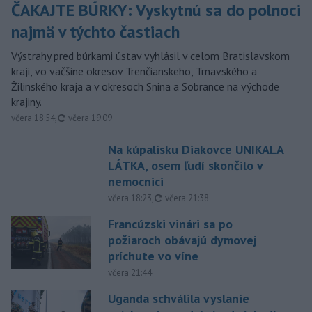
ČAKAJTE BÚRKY: Vyskytnú sa do polnoci
najmä v týchto častiach
Výstrahy pred búrkami ústav vyhlásil v celom Bratislavskom
kraji, vo väčšine okresov Trenčianskeho, Trnavského a
Žilinského kraja a v okresoch Snina a Sobrance na východe
krajiny.
aktualizované
včera 18:54
,
včera 19:09
Na kúpalisku Diakovce UNIKALA
LÁTKA, osem ľudí skončilo v
nemocnici
aktualizované
včera 18:23
,
včera 21:38
Francúzski vinári sa po
požiaroch obávajú dymovej
príchute vo víne
včera 21:44
Uganda schválila vyslanie