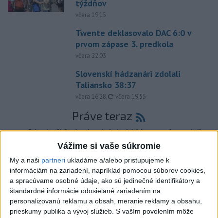
týždňov
včera 19:15
Twente deklasovalo DAC 6:0 v
prvom zápase 3. predkola
včera 22:03
Slovenskí hádzanári zdolali
Taliansko 38:37
aktualizované
včera 16:28
,
včera 19:55
Práve teraz
-
Pri pobreží Ománu hrozí ekologická katastrofa pre únik
21:58
čoraz
väčšieho množstva ropy z tankera, ktorý narazil na plytčinu v
Vážime si vaše súkromie
blízkosti prírodnej rezervácie.
My a naši
partneri
ukladáme a/alebo pristupujeme k
informáciám na zariadení, napríklad pomocou súborov cookies,
Viac
a spracúvame osobné údaje, ako sú jedinečné identifikátory a
Videá a prenosy TASR TV
štandardné informácie odosielané zariadením na
personalizovanú reklamu a obsah, meranie reklamy a obsahu,
Deväť Slovákov zabojuje na ME v Paríži
prieskumy publika a vývoj služieb.
S vaším povolením môže