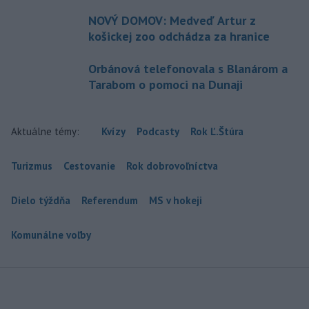
NOVÝ DOMOV: Medveď Artur z
košickej zoo odchádza za hranice
Orbánová telefonovala s Blanárom a
Tarabom o pomoci na Dunaji
Aktuálne témy:
Kvízy
Podcasty
Rok Ľ.Štúra
Turizmus
Cestovanie
Rok dobrovoľníctva
Dielo týždňa
Referendum
MS v hokeji
Komunálne voľby