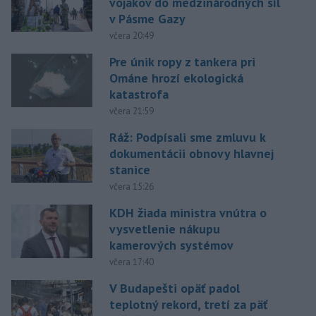
vojakov do medzinárodných síl
v Pásme Gazy
včera 20:49
Pre únik ropy z tankera pri
Ománe hrozí ekologická
katastrofa
včera 21:59
Ráž: Podpísali sme zmluvu k
dokumentácii obnovy hlavnej
stanice
včera 15:26
KDH žiada ministra vnútra o
vysvetlenie nákupu
kamerových systémov
včera 17:40
V Budapešti opäť padol
teplotný rekord, tretí za päť