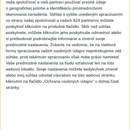
o čo najlepšie výsledky
naša spoločnosť a naši partneri používať presné údaje
o geografickej polohe a identifikáciu prostredníctvom
skenovania zariadenia. Súhlas s vyššie uvedeným spracúvaním
Viac
zo strany našej spoločnosti a našich 824 partnerov môžete
Najčítanejšie
poskytnúť kliknutím na príslušné tlačidlo. Skôr než súhlas
poskytnete, môžete kliknutím jeho poskytnutie odmietnuť alebo
6h
24h
7d
si preštudovať podrobnejšie informácie a zmeniť svoje
prednostné nastavenia.
Zoberte na vedomie, že na niektoré
ÚPLNÉ ZATMENIE SLNKA: Časť Európy
1
formy spracúvania vašich osobných údajov nepotrebujeme váš
súhlas, proti takémuto spracovaniu však máte právo namietať.
zahalí tma, hrozia dôsledky
Vaše prednostné nastavenia sa budú vzťahovať len na túto
webovú lokalitu. Svoje nastavenia môžete kedykoľvek zmeniť
2
Prešovský kraj vyzýva k využitiu bezplatného parkoviska v
alebo svoj súhlas odvolať návratom na túto webovú stránku
Tatrách
kliknutím na tlačidlo „Ochrana osobných údajov“ v dolnej časti
stránky.
3
ČAKAJTE BÚRKY: Vyskytnú sa do polnoci najmä v týchto
častiach
4
Kruhová križovatka v Poprade v smere z Hozelca bude
hotová budúci rok
5
V Košiciach Nad jazerom začína výstavba