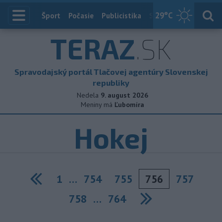
29
°C
Index
Šport
Počasie
Publicistika
Slovensko
Zahranič
TERAZ
.SK
Spravodajský portál Tlačovej agentúry Slovenskej
republiky
Nedela
9. august 2026
Meniny má
Ľubomíra
Hokej
1
…
754
755
756
757
Previous
758
…
764
Next