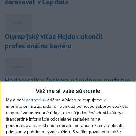
zarezávať v Capitals
Olympijský víťaz Hejduk ukončil
profesionálnu kariéru
Hadamczik v českom národnom mužstve
skončil
Vážime si vaše súkromie
My a naši
partneri
ukladáme a/alebo pristupujeme k
informáciám na zariadení, napríklad pomocou súborov cookies,
a spracúvame osobné údaje, ako sú jedinečné identifikátory a
štandardné informácie odosielané zariadením na
Yzerman končí vo funkcii šéfa exekutívy
personalizovanú reklamu a obsah, meranie reklamy a obsahu,
kanadského tímu
prieskumy publika a vývoj služieb.
S vaším povolením môže