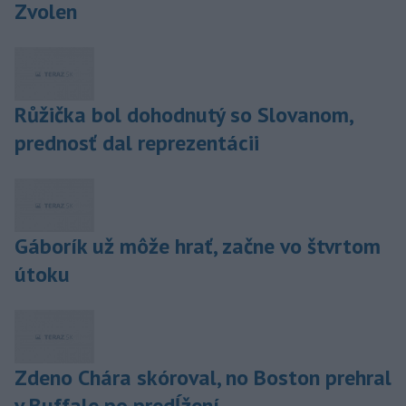
Zvolen
Růžička bol dohodnutý so Slovanom,
prednosť dal reprezentácii
Gáborík už môže hrať, začne vo štvrtom
útoku
Zdeno Chára skóroval, no Boston prehral
v Buffale po predĺžení