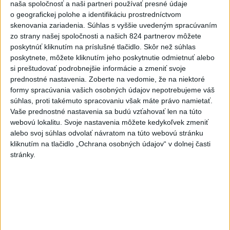
naša spoločnosť a naši partneri používať presné údaje
o geografickej polohe a identifikáciu prostredníctvom
skenovania zariadenia. Súhlas s vyššie uvedeným spracúvaním
zo strany našej spoločnosti a našich 824 partnerov môžete
poskytnúť kliknutím na príslušné tlačidlo. Skôr než súhlas
Bäckström nenastúpil vo finále, mal
poskytnete, môžete kliknutím jeho poskytnutie odmietnuť alebo
pozitívny dopingový test
si preštudovať podrobnejšie informácie a zmeniť svoje
prednostné nastavenia.
Zoberte na vedomie, že na niektoré
formy spracúvania vašich osobných údajov nepotrebujeme váš
súhlas, proti takémuto spracovaniu však máte právo namietať.
Vaše prednostné nastavenia sa budú vzťahovať len na túto
webovú lokalitu. Svoje nastavenia môžete kedykoľvek zmeniť
Kanadskí hokejisti si zopakovali zlatú
alebo svoj súhlas odvolať návratom na túto webovú stránku
jazdu spred štyroch rokov
kliknutím na tlačidlo „Ochrana osobných údajov“ v dolnej časti
stránky.
Fínsky veterán Selänne najužitočnejším
hráčom olympijského turnaja