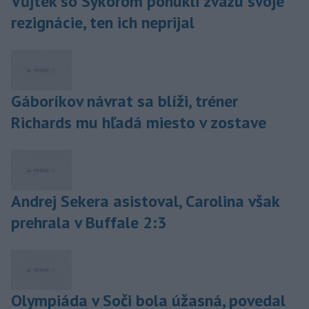
Vůjtek so Sýkorom ponúkli zväzu svoje
rezignácie, ten ich neprijal
Gáboríkov návrat sa blíži, tréner
Richards mu hľadá miesto v zostave
Andrej Sekera asistoval, Carolina však
prehrala v Buffale 2:3
Olympiáda v Soči bola úžasná, povedal