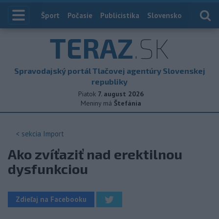
Index
Šport
Počasie
Publicistika
Slovensko
Zahranič
TERAZ
.SK
Spravodajský portál Tlačovej agentúry Slovenskej
republiky
Piatok
7. august 2026
Meniny má
Štefánia
< sekcia
Import
Ako zvíťaziť nad erektilnou
dysfunkciou
Zdieľaj na Facebooku