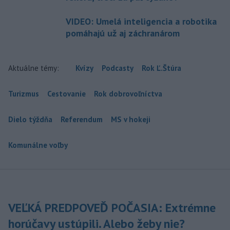
VIDEO: Umelá inteligencia a robotika
pomáhajú už aj záchranárom
Aktuálne témy:
Kvízy
Podcasty
Rok Ľ.Štúra
Turizmus
Cestovanie
Rok dobrovoľníctva
Dielo týždňa
Referendum
MS v hokeji
Komunálne voľby
VEĽKÁ PREDPOVEĎ POČASIA: Extrémne
horúčavy ustúpili. Alebo žeby nie?