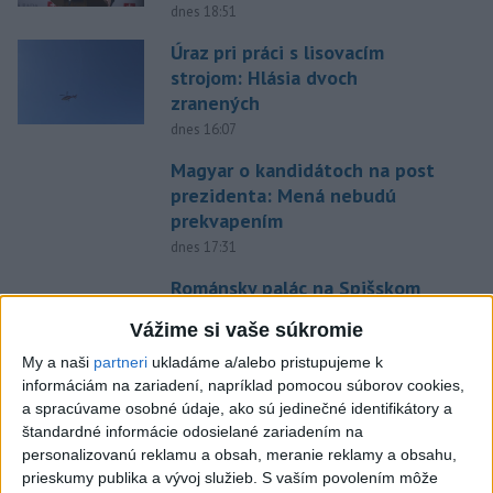
dnes 18:51
Úraz pri práci s lisovacím
strojom: Hlásia dvoch
zranených
dnes 16:07
Magyar o kandidátoch na post
prezidenta: Mená nebudú
prekvapením
dnes 17:31
Románsky palác na Spišskom
hrade sa podarilo staticky
Vážime si vaše súkromie
zabezpečiť
My a naši
partneri
ukladáme a/alebo pristupujeme k
dnes 18:00
informáciám na zariadení, napríklad pomocou súborov cookies,
Slováci získali vo Vichy bronz,
a spracúvame osobné údaje, ako sú jedinečné identifikátory a
Lacko: Rastú talentovaní hráči
štandardné informácie odosielané zariadením na
personalizovanú reklamu a obsah, meranie reklamy a obsahu,
dnes 15:51
prieskumy publika a vývoj služieb.
S vaším povolením môže