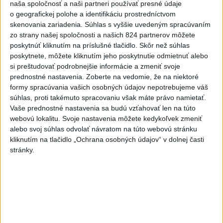
naša spoločnosť a naši partneri používať presné údaje
Slovenky remizovali v druhom
o geografickej polohe a identifikáciu prostredníctvom
prípravnom dueli so Slovinkami
skenovania zariadenia. Súhlas s vyššie uvedeným spracúvaním
2:2
zo strany našej spoločnosti a našich 824 partnerov môžete
dnes 17:13
poskytnúť kliknutím na príslušné tlačidlo. Skôr než súhlas
poskytnete, môžete kliknutím jeho poskytnutie odmietnuť alebo
Práve teraz
si preštudovať podrobnejšie informácie a zmeniť svoje
prednostné nastavenia.
Zoberte na vedomie, že na niektoré
-
Slovenská polícia prispela k objasneniu prípadu
16:08
formy spracúvania vašich osobných údajov nepotrebujeme váš
prevádzačstva,
ktorý sa podarilo ukončiť právoplatným odsúdením
súhlas, proti takémuto spracovaniu však máte právo namietať.
páchateľa v Maďarsku.
Vaše prednostné nastavenia sa budú vzťahovať len na túto
webovú lokalitu. Svoje nastavenia môžete kedykoľvek zmeniť
Viac
alebo svoj súhlas odvolať návratom na túto webovú stránku
Videá a prenosy TASR TV
kliknutím na tlačidlo „Ochrana osobných údajov“ v dolnej časti
stránky.
Deväť Slovákov zabojuje na ME v Paríži
o čo najlepšie výsledky
Viac
Najčítanejšie