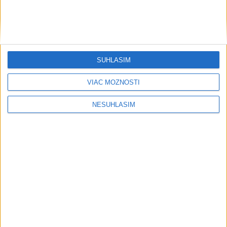
....
....
SÚHLASÍM
VIAC MOŽNOSTÍ
NESÚHLASÍM
....