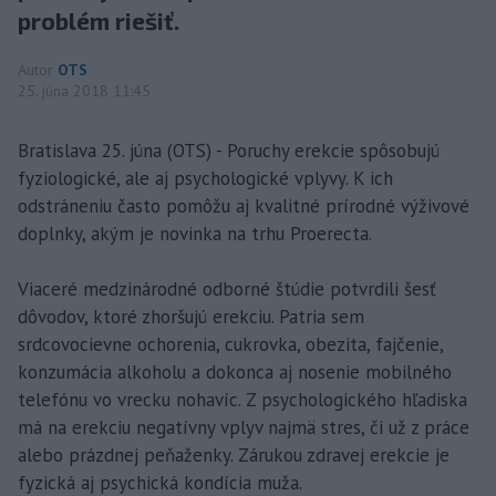
problém riešiť.
Autor
OTS
25. júna 2018 11:45
Bratislava 25. júna (OTS) - Poruchy erekcie spôsobujú
fyziologické, ale aj psychologické vplyvy. K ich
odstráneniu často pomôžu aj kvalitné prírodné výživové
doplnky, akým je novinka na trhu Proerecta.
Viaceré medzinárodné odborné štúdie potvrdili šesť
dôvodov, ktoré zhoršujú erekciu. Patria sem
srdcovocievne ochorenia, cukrovka, obezita, fajčenie,
konzumácia alkoholu a dokonca aj nosenie mobilného
telefónu vo vrecku nohavíc. Z psychologického hľadiska
má na erekciu negatívny vplyv najmä stres, či už z práce
alebo prázdnej peňaženky. Zárukou zdravej erekcie je
fyzická aj psychická kondícia muža.