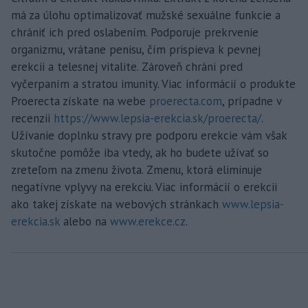
má za úlohu optimalizovať mužské sexuálne funkcie a
chrániť ich pred oslabením. Podporuje prekrvenie
organizmu, vrátane penisu, čím prispieva k pevnej
erekcii a telesnej vitalite. Zároveň chráni pred
vyčerpaním a stratou imunity. Viac informácií o produkte
Proerecta získate na webe
proerecta.com
, prípadne v
recenzii
https://www.lepsia-erekcia.sk/proerecta/
.
Užívanie doplnku stravy pre podporu erekcie vám však
skutočne pomôže iba vtedy, ak ho budete užívať so
zreteľom na zmenu života. Zmenu, ktorá eliminuje
negatívne vplyvy na erekciu. Viac informácií o erekcii
ako takej získate na webových stránkach
www.lepsia-
erekcia.sk
alebo na
www.erekce.cz
.