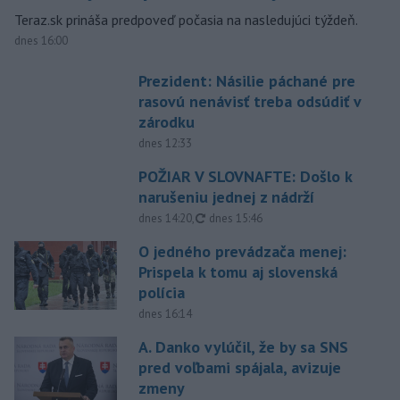
Teraz.sk prináša predpoveď počasia na nasledujúci týždeň.
dnes 16:00
Prezident: Násilie páchané pre
rasovú nenávisť treba odsúdiť v
zárodku
dnes 12:33
POŽIAR V SLOVNAFTE: Došlo k
narušeniu jednej z nádrží
aktualizované
dnes 14:20
,
dnes 15:46
O jedného prevádzača menej:
Prispela k tomu aj slovenská
polícia
dnes 16:14
A. Danko vylúčil, že by sa SNS
pred voľbami spájala, avizuje
zmeny