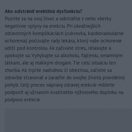
Ako odstrániť erektilnú dysfunkciu?
Pozrite sa na svoj život a odstráňte z neho všetky
negatívne vplyvy na erekciu. Pri závažnejších
zdravotných komplikáciách (cukrovka, kardiovaskulárne
ochorenia) počúvajte rady lekára, ktorý vaše ochorenie
udrží pod kontrolou. Ak zažívate stres, relaxujte a
upokojte sa. Vyhýbajte sa alkoholu, fajčeniu, omamným
látkam, ale aj mäkkým drogám. Tie celú situáciu len
zhoršia. Ak trpíte nadváhou či obezitou, začnite sa
zdravšie stravovať a zaraďte do svojho života pravidelný
pohyb. Celý proces nápravy zdravej erekcie môžete
podporiť aj užívaním kvalitného výživového doplnku na
podporu erekcie.