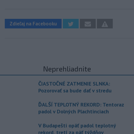
Zdieľaj na Facebooku
Neprehliadnite
ČIASTOČNÉ ZATMENIE SLNKA:
Pozorovať sa bude dať v stredu
ĎALŠÍ TEPLOTNÝ REKORD: Tentoraz
padol v Dolných Plachtinciach
V Budapešti opäť padol teplotný
rekord, tretí za päť týždňov