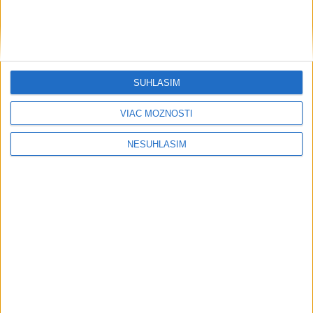
Šport
SÚHLASÍM
VIAC MOŽNOSTÍ
....
NESÚHLASÍM
....