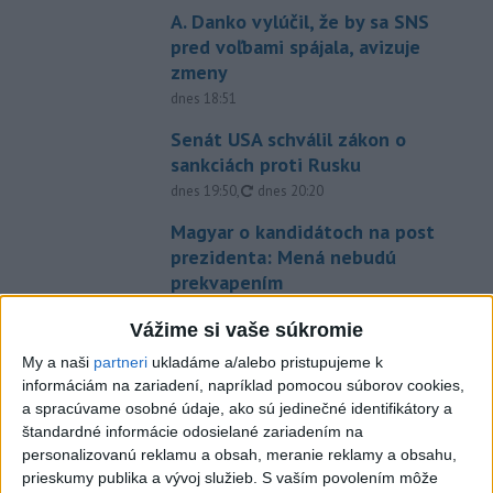
A. Danko vylúčil, že by sa SNS
pred voľbami spájala, avizuje
zmeny
dnes 18:51
Senát USA schválil zákon o
sankciách proti Rusku
aktualizované
dnes 19:50
,
dnes 20:20
Magyar o kandidátoch na post
prezidenta: Mená nebudú
prekvapením
dnes 17:31
Vážime si vaše súkromie
Románsky palác na Spišskom
My a naši
partneri
ukladáme a/alebo pristupujeme k
hrade sa podarilo staticky
informáciám na zariadení, napríklad pomocou súborov cookies,
zabezpečiť
a spracúvame osobné údaje, ako sú jedinečné identifikátory a
dnes 18:00
štandardné informácie odosielané zariadením na
personalizovanú reklamu a obsah, meranie reklamy a obsahu,
Slováci získali vo Vichy bronz,
prieskumy publika a vývoj služieb.
S vaším povolením môže
Lacko: Rastú talentovaní hráči