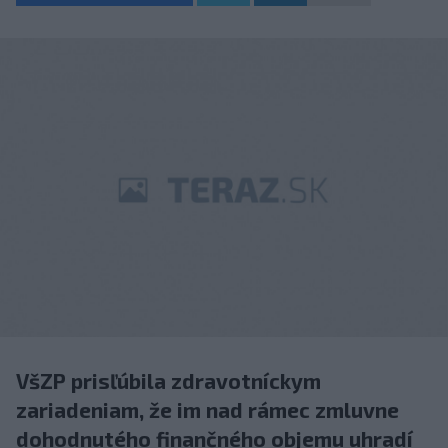
VšZP prisľúbila zdravotníckym
zariadeniam, že im nad rámec zmluvne
dohodnutého finančného objemu uhradí