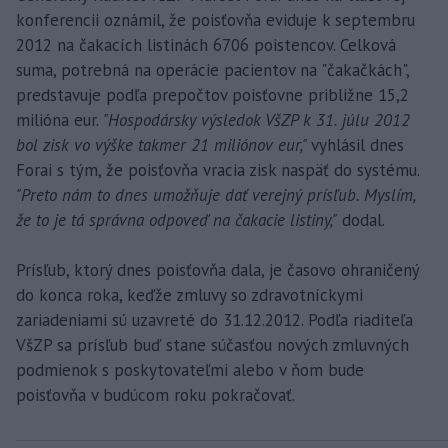
konferencii oznámil, že poisťovňa eviduje k septembru
2012 na čakacích listinách 6706 poistencov. Celková
suma, potrebná na operácie pacientov na "čakačkách",
predstavuje podľa prepočtov poisťovne približne 15,2
milióna eur.
"Hospodársky výsledok VšZP k 31. júlu 2012
bol zisk vo výške takmer 21 miliónov eur,"
vyhlásil dnes
Forai s tým, že poisťovňa vracia zisk naspäť do systému.
"Preto nám to dnes umožňuje dať verejný prísľub. Myslím,
že to je tá správna odpoveď na čakacie listiny,"
dodal.
Prísľub, ktorý dnes poisťovňa dala, je časovo ohraničený
do konca roka, keďže zmluvy so zdravotníckymi
zariadeniami sú uzavreté do 31.12.2012. Podľa riaditeľa
VšZP sa prísľub buď stane súčasťou nových zmluvných
podmienok s poskytovateľmi alebo v ňom bude
poisťovňa v budúcom roku pokračovať.