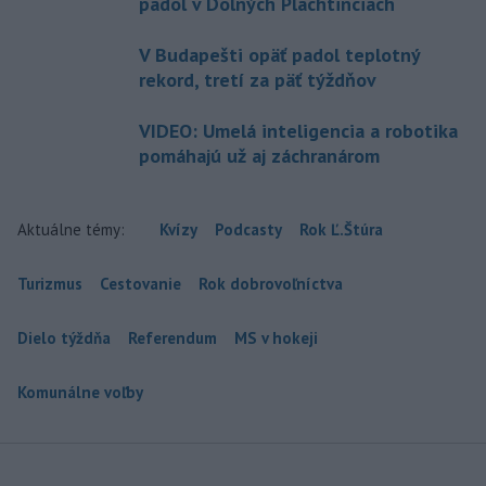
padol v Dolných Plachtinciach
V Budapešti opäť padol teplotný
rekord, tretí za päť týždňov
VIDEO: Umelá inteligencia a robotika
pomáhajú už aj záchranárom
Aktuálne témy:
Kvízy
Podcasty
Rok Ľ.Štúra
Turizmus
Cestovanie
Rok dobrovoľníctva
Dielo týždňa
Referendum
MS v hokeji
Komunálne voľby