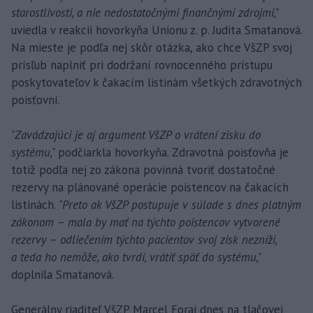
starostlivosti, a nie nedostatočnými finančnými zdrojmi,"
uviedla v reakcii hovorkyňa Unionu z. p. Judita Smatanová.
Na mieste je podľa nej skôr otázka, ako chce VšZP svoj
prísľub naplniť pri dodržaní rovnocenného prístupu
poskytovateľov k čakacím listinám všetkých zdravotných
poisťovní.
"Zavádzajúci je aj argument VšZP o vrátení zisku do
systému,"
podčiarkla hovorkyňa. Zdravotná poisťovňa je
totiž podľa nej zo zákona povinná tvoriť dostatočné
rezervy na plánované operácie poistencov na čakacích
listinách.
"Preto ak VšZP postupuje v súlade s dnes platným
zákonom – mala by mať na týchto poistencov vytvorené
rezervy – odliečením týchto pacientov svoj zisk nezníži,
a teda ho nemôže, ako tvrdí, vrátiť späť do systému,"
doplnila Smatanová.
Generálny riaditeľ VšZP Marcel Forai dnes na tlačovej