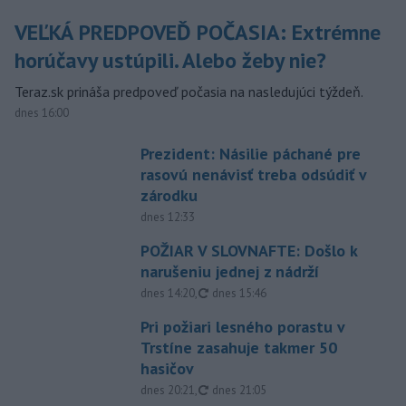
VEĽKÁ PREDPOVEĎ POČASIA: Extrémne
horúčavy ustúpili. Alebo žeby nie?
Teraz.sk prináša predpoveď počasia na nasledujúci týždeň.
dnes 16:00
Prezident: Násilie páchané pre
rasovú nenávisť treba odsúdiť v
zárodku
dnes 12:33
POŽIAR V SLOVNAFTE: Došlo k
narušeniu jednej z nádrží
aktualizované
dnes 14:20
,
dnes 15:46
Pri požiari lesného porastu v
Trstíne zasahuje takmer 50
hasičov
aktualizované
dnes 20:21
,
dnes 21:05