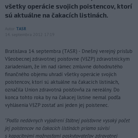
všetky operácie svojich poistencov, ktorí
sú aktuálne na čakacích listinách.
Autor
TASR
14. septembra 2012 17:19
Bratislava 14. septembra (TASR) - Dnešný verejný prísľub
Všeobecnej zdravotnej poisťovne (VšZP) zdravotníckym
zariadeniam, že im nad rámec zmluvne dohodnutého
finančného objemu uhradí všetky operácie svojich
poistencov, ktorí sú aktuálne na čakacích listinách,
označila Union zdravotná poisťovňa za nereálny. Do
konca tohto roka by na čakacej listine nemal podľa
vyhlásenia VšZP zostať ani jeden jej poistenec.
"Podľa nedávnych vyjadrení štátnej poisťovne vysoký počet
jej poistencov na čakacích listinách priamo súvisí
s kapacitnými možnosťami poskytovateľov zdravotnej