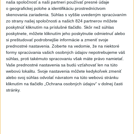
naša spoločnosť a naši partneri používať presné údaje
dnes 15:51
o geografickej polohe a identifikáciu prostredníctvom
skenovania zariadenia. Súhlas s vyššie uvedeným spracúvaním
Slovenky remizovali v druhom
zo strany našej spoločnosti a našich 824 partnerov môžete
prípravnom dueli so Slovinkami
poskytnúť kliknutím na príslušné tlačidlo. Skôr než súhlas
2:2
poskytnete, môžete kliknutím jeho poskytnutie odmietnuť alebo
aktualizované
dnes 17:13
,
dnes 19:45
si preštudovať podrobnejšie informácie a zmeniť svoje
prednostné nastavenia.
Zoberte na vedomie, že na niektoré
Práve teraz
formy spracúvania vašich osobných údajov nepotrebujeme váš
súhlas, proti takémuto spracovaniu však máte právo namietať.
-
Taliansky tenista Matteo Arnaldi vypadol na turnaji ATP
21:30
Vaše prednostné nastavenia sa budú vzťahovať len na túto
Masters 1000
v Montreale už v 3. kole dvojhry.
webovú lokalitu. Svoje nastavenia môžete kedykoľvek zmeniť
alebo svoj súhlas odvolať návratom na túto webovú stránku
Viac
kliknutím na tlačidlo „Ochrana osobných údajov“ v dolnej časti
Videá a prenosy TASR TV
stránky.
Deväť Slovákov zabojuje na ME v Paríži
o čo najlepšie výsledky
Viac
Najčítanejšie