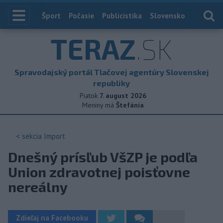
Index
Šport
Počasie
Publicistika
Slovensko
Zahranič
TERAZ
.SK
Spravodajský portál Tlačovej agentúry Slovenskej
republiky
Piatok
7. august 2026
Meniny má
Štefánia
< sekcia
Import
Dnešný prísľub VšZP je podľa
Union zdravotnej poisťovne
nereálny
Zdieľaj na Facebooku