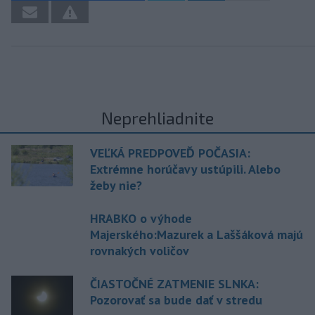
Neprehliadnite
VEĽKÁ PREDPOVEĎ POČASIA:
Extrémne horúčavy ustúpili. Alebo
žeby nie?
HRABKO o výhode
Majerského:Mazurek a Laššáková majú
rovnakých voličov
ČIASTOČNÉ ZATMENIE SLNKA:
Pozorovať sa bude dať v stredu