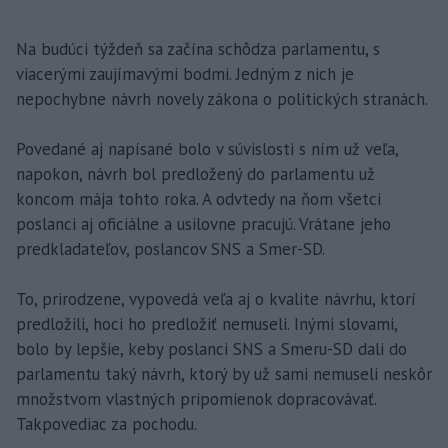
Na budúci týždeň sa začína schôdza parlamentu, s
viacerými zaujímavými bodmi. Jedným z nich je
nepochybne návrh novely zákona o politických stranách.
Povedané aj napísané bolo v súvislosti s ním už veľa,
napokon, návrh bol predložený do parlamentu už
koncom mája tohto roka. A odvtedy na ňom všetci
poslanci aj oficiálne a usilovne pracujú. Vrátane jeho
predkladateľov, poslancov SNS a Smer-SD.
To, prirodzene, vypovedá veľa aj o kvalite návrhu, ktorí
predložili, hoci ho predložiť nemuseli. Inými slovami,
bolo by lepšie, keby poslanci SNS a Smeru-SD dali do
parlamentu taký návrh, ktorý by už sami nemuseli neskôr
množstvom vlastných pripomienok dopracovávať.
Takpovediac za pochodu.