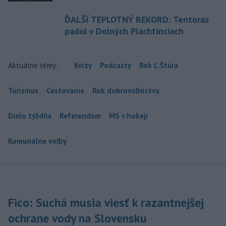
ĎALŠÍ TEPLOTNÝ REKORD: Tentoraz
padol v Dolných Plachtinciach
Aktuálne témy:
Kvízy
Podcasty
Rok Ľ.Štúra
Turizmus
Cestovanie
Rok dobrovoľníctva
Dielo týždňa
Referendum
MS v hokeji
Komunálne voľby
Fico: Suchá musia viesť k razantnejšej
ochrane vody na Slovensku