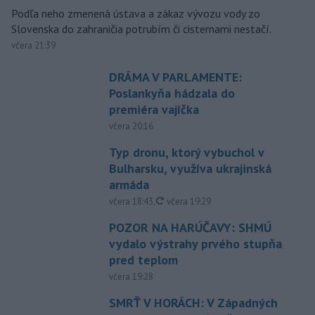
Podľa neho zmenená ústava a zákaz vývozu vody zo
Slovenska do zahraničia potrubím či cisternami nestačí.
včera 21:39
DRÁMA V PARLAMENTE:
Poslankyňa hádzala do
premiéra vajíčka
včera 20:16
Typ dronu, ktorý vybuchol v
Bulharsku, využíva ukrajinská
armáda
aktualizované
včera 18:43
,
včera 19:29
POZOR NA HARÚČAVY: SHMÚ
vydalo výstrahy prvého stupňa
pred teplom
včera 19:28
SMRŤ V HORÁCH: V Západných