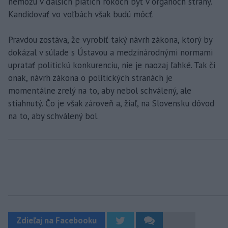
nemôžu v ďalších piatich rokoch byť v orgánoch strany.
Kandidovať vo voľbách však budú môcť.
Pravdou zostáva, že vyrobiť taký návrh zákona, ktorý by
dokázal v súlade s Ústavou a medzinárodnými normami
upratať politickú konkurenciu, nie je naozaj ľahké. Tak či
onak, návrh zákona o politických stranách je
momentálne zrelý na to, aby nebol schválený, ale
stiahnutý. Čo je však zároveň a, žiaľ, na Slovensku dôvod
na to, aby schválený bol.
Zdieľaj na Facebooku