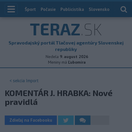
Index
Šport
Počasie
Publicistika
Slovensko
Zahranič
TERAZ
.SK
Spravodajský portál Tlačovej agentúry Slovenskej
republiky
Nedela
9. august 2026
Meniny má
Ľubomíra
< sekcia
Import
KOMENTÁR J. HRABKA: Nové
pravidlá
Zdieľaj na Facebooku