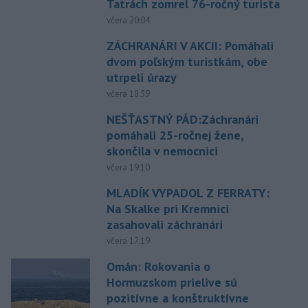
Tatrách zomrel 76-ročný turista
včera 20:04
ZÁCHRANÁRI V AKCII: Pomáhali
dvom poľským turistkám, obe
utrpeli úrazy
včera 18:39
NEŠŤASTNÝ PÁD:Záchranári
pomáhali 25-ročnej žene,
skončila v nemocnici
včera 19:10
MLADÍK VYPADOL Z FERRATY:
Na Skalke pri Kremnici
zasahovali záchranári
včera 17:19
Omán: Rokovania o
Hormuzskom prielive sú
pozitívne a konštruktívne