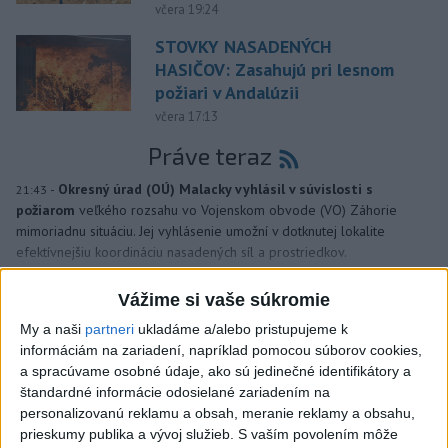
včera 19:24
STOVKY NASADENÝCH
HASIČOV: Zasahujú pri lesnom
požiari v Andalúzii
včera 17:13
Práve teraz
-
Okresný úrad (OÚ) Malacky vyhlásil v súvislosti s
21:43
požiarom
veľkého rozsahu vo Vojenskom obvode (VO) Záhorie
mimoriadnu situáciu. Jej vyhlásenie umožní v dotknutej lokalite
efektívnejšiu koordináciu nasadených síl a prostriedkov.
Vážime si vaše súkromie
Viac
Videá a prenosy TASR TV
My a naši
partneri
ukladáme a/alebo pristupujeme k
informáciám na zariadení, napríklad pomocou súborov cookies,
Deväť Slovákov zabojuje na ME v Paríži
a spracúvame osobné údaje, ako sú jedinečné identifikátory a
o čo najlepšie výsledky
štandardné informácie odosielané zariadením na
personalizovanú reklamu a obsah, meranie reklamy a obsahu,
prieskumy publika a vývoj služieb.
S vaším povolením môže
Viac