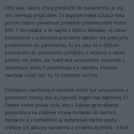
Ešte inak: návrh, ktorý predložili do parlamentu, je iný,
ako navrhujú prijať dnes. Za legislatívneho zúfalca roka
potom možno považovať predsedu poslaneckého klubu
SNS T. Bernaťáka, a to najmä z týchto dôvodov: a) zákon
konzultoval s ústavnými právnikmi takmer rok pred jeho
predložením do parlamentu, b) po roku ho s ďalšími
poslancami do parlamentu predložil a nedávno k nemu
priložil nie jeden, ale hneď dva samostatné materiály s
desiatkami ďalších pozmeňujúcich návrhov, ktorými
navrhuje zrušiť tiež to, čo predtým navrhol.
Príkladom navrhnutých noviniek môže byť ustanovenie o
povinnosti strany, aby jej najvyšší orgán mal najmenej 27
členov. Alebo príkaz súdu, aby o žalobe generálneho
prokurátora na zrušenie strany rozhodol do šiestich
mesiacov a v rozhodnutí aj vymenoval všetky osoby -
vrátane ich dátumu narodenia a trvalého bydliska - ktoré