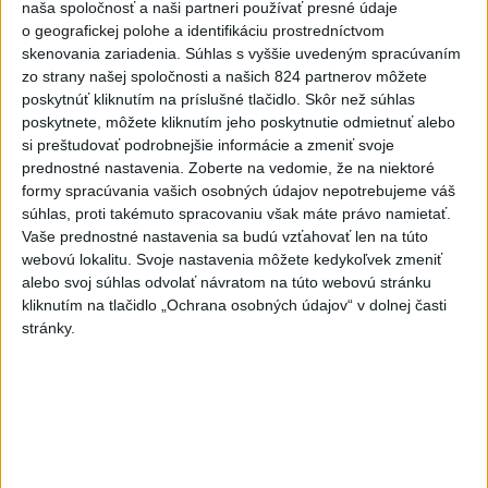
naša spoločnosť a naši partneri používať presné údaje
Najčítanejšie
o geografickej polohe a identifikáciu prostredníctvom
skenovania zariadenia. Súhlas s vyššie uvedeným spracúvaním
6h
24h
7d
zo strany našej spoločnosti a našich 824 partnerov môžete
poskytnúť kliknutím na príslušné tlačidlo. Skôr než súhlas
DRÁMA V PARLAMENTE: Poslankyňa
1
poskytnete, môžete kliknutím jeho poskytnutie odmietnuť alebo
si preštudovať podrobnejšie informácie a zmeniť svoje
hádzala do premiéra vajíčka
prednostné nastavenia.
Zoberte na vedomie, že na niektoré
formy spracúvania vašich osobných údajov nepotrebujeme váš
2
VEĽKÁ PREDPOVEĎ POČASIA: Extrémne horúčavy
súhlas, proti takémuto spracovaniu však máte právo namietať.
ustúpili. Alebo žeby nie?
Vaše prednostné nastavenia sa budú vzťahovať len na túto
webovú lokalitu. Svoje nastavenia môžete kedykoľvek zmeniť
3
SMRŤ V HORÁCH: V Západných Tatrách zomrel 76-ročný
alebo svoj súhlas odvolať návratom na túto webovú stránku
turista
kliknutím na tlačidlo „Ochrana osobných údajov“ v dolnej časti
stránky.
4
Typ dronu, ktorý vybuchol v Bulharsku, využíva ukrajinská
armáda
5
Prešov remizoval v domácom dueli 3. kola s Liptovským
Mikulášom
6
POZOR NA HARÚČAVY: SHMÚ vydalo výstrahy prvého