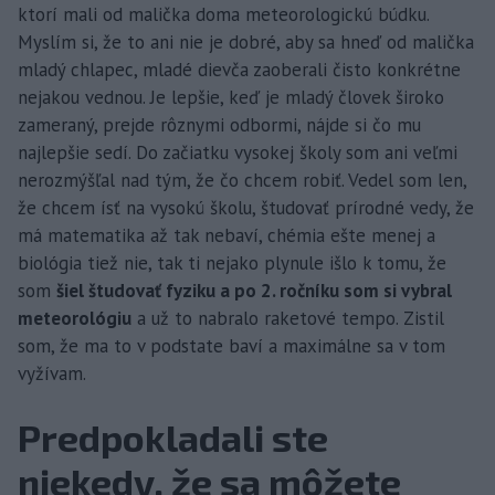
ktorí mali od malička doma meteorologickú búdku.
Myslím si, že to ani nie je dobré, aby sa hneď od malička
mladý chlapec, mladé dievča zaoberali čisto konkrétne
nejakou vednou. Je lepšie, keď je mladý človek široko
zameraný, prejde rôznymi odbormi, nájde si čo mu
najlepšie sedí. Do začiatku vysokej školy som ani veľmi
nerozmýšľal nad tým, že čo chcem robiť. Vedel som len,
že chcem ísť na vysokú školu, študovať prírodné vedy, že
má matematika až tak nebaví, chémia ešte menej a
biológia tiež nie, tak ti nejako plynule išlo k tomu, že
som
šiel študovať fyziku a po 2. ročníku som si vybral
meteorológiu
a už to nabralo raketové tempo. Zistil
som, že ma to v podstate baví a maximálne sa v tom
vyžívam.
Predpokladali ste
niekedy, že sa môžete