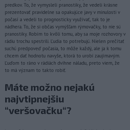
predkov. To, že vymysleli pranostiky, že vedeli krásne
prezentovať pravidelne sa opakujúce javy v minulosti v
počasí a vedeli to prognosticky využívať, tak to je
nádhera. To, že si občas vymýšľam rýmovačky, to nie sú
pranostiky. Robím to kvôli tomu, aby sa moje rozhovory v
rádiu trochu spestrili. Ľudia to potrebujú. Nielen prečítať
suchú predpoveď počasia, to môže každý, ale ja k tomu
chcem dať hodnotu navyše, ktorá to urobí zaujímavým.
Ľuďom to ráno v rádiách dvihne náladu, preto viem, že
to má význam to takto robiť.
Máte možno nejakú
najvtipnejšiu
“veršovačku“?