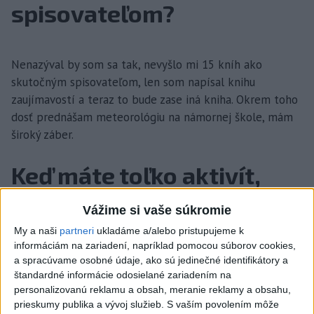
spisovateľom?
Nenazýval by som sa tak, nevyšlo mi 15 kníh ako
skutočným spisovateľom, len som napísal knihu
zaujímavostí a teraz to bude zase iná kniha. Okrem toho
dosť prednášam meteorológiu na námornej škole, mám
široký záber.
Keď máte toľko aktivít,
máte vôbec voľný čas?
Vážime si vaše súkromie
My a naši
partneri
ukladáme a/alebo pristupujeme k
informáciám na zariadení, napríklad pomocou súborov cookies,
No, to si človek musí nájsť, aby to vyvážil. Keby bola len
a spracúvame osobné údaje, ako sú jedinečné identifikátory a
práca, tak sa človek unaví a po viacerých rokoch ho to
štandardné informácie odosielané zariadením na
unaví. Snažím sa športovať, hrávam futbal, basketbal.
personalizovanú reklamu a obsah, meranie reklamy a obsahu,
prieskumy publika a vývoj služieb.
S vaším povolením môže
Musí to byť vyvážené. Okrem toho chodím do záhrady.