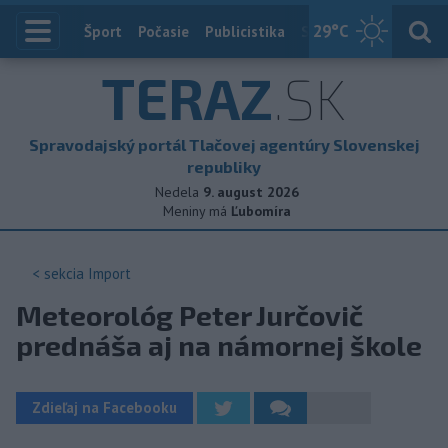
29
°C
Index
Šport
Počasie
Publicistika
Slovensko
Zahranič
TERAZ
.SK
Spravodajský portál Tlačovej agentúry Slovenskej
republiky
Nedela
9. august 2026
Meniny má
Ľubomíra
< sekcia
Import
Meteorológ Peter Jurčovič
prednáša aj na námornej škole
Zdieľaj na Facebooku