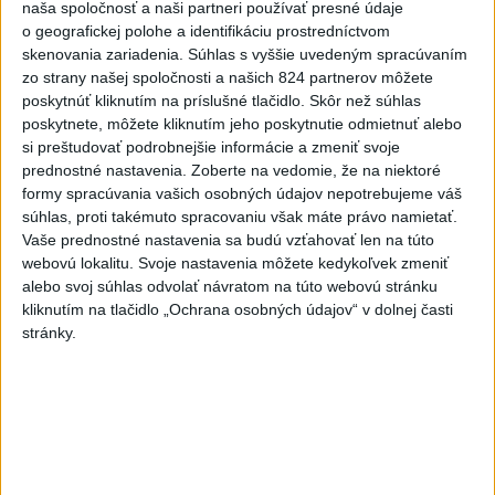
naša spoločnosť a naši partneri používať presné údaje
o geografickej polohe a identifikáciu prostredníctvom
Veronika Cholewová, Prešovská univerzita Prešov
skenovania zariadenia. Súhlas s vyššie uvedeným spracúvaním
zo strany našej spoločnosti a našich 824 partnerov môžete
poskytnúť kliknutím na príslušné tlačidlo. Skôr než súhlas
poskytnete, môžete kliknutím jeho poskytnutie odmietnuť alebo
si preštudovať podrobnejšie informácie a zmeniť svoje
prednostné nastavenia.
Zoberte na vedomie, že na niektoré
formy spracúvania vašich osobných údajov nepotrebujeme váš
súhlas, proti takémuto spracovaniu však máte právo namietať.
Vaše prednostné nastavenia sa budú vzťahovať len na túto
webovú lokalitu. Svoje nastavenia môžete kedykoľvek zmeniť
Zdieľaj na Facebooku
alebo svoj súhlas odvolať návratom na túto webovú stránku
kliknutím na tlačidlo „Ochrana osobných údajov“ v dolnej časti
stránky.
Neprehliadnite