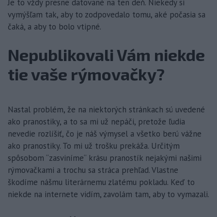
Je to vždy presne datované na ten deň. Niekedy si
vymýšľam tak, aby to zodpovedalo tomu, aké počasia sa
čaká, a aby to bolo vtipné.
Nepublikovali Vám niekde
tie vaše rýmovačky?
Nastal problém, že na niektorých stránkach sú uvedené
ako pranostiky, a to sa mi už nepáči, pretože ľudia
nevedie rozlíšiť, čo je náš výmysel a všetko berú vážne
ako pranostiky. To mi už trošku prekáža. Určitým
spôsobom “zasviníme“ krásu pranostík nejakými našimi
rýmovačkami a trochu sa stráca prehľad. Vlastne
škodíme nášmu literárnemu zlatému pokladu. Keď to
niekde na internete vidím, zavolám tam, aby to vymazali.