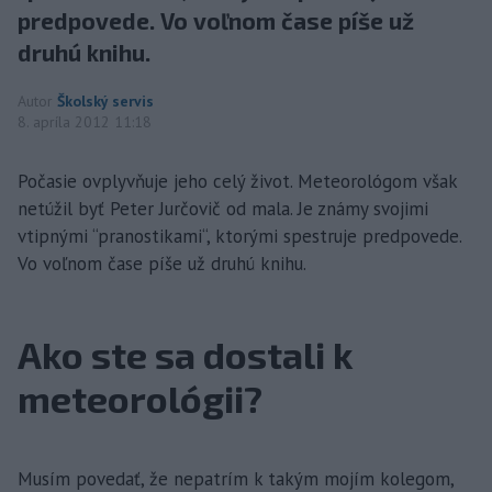
predpovede. Vo voľnom čase píše už
druhú knihu.
Autor
Školský servis
8. apríla 2012 11:18
Počasie ovplyvňuje jeho celý život. Meteorológom však
netúžil byť Peter Jurčovič od mala. Je známy svojimi
vtipnými “pranostikami“, ktorými spestruje predpovede.
Vo voľnom čase píše už druhú knihu.
Ako ste sa dostali k
meteorológii?
Musím povedať, že nepatrím k takým mojím kolegom,