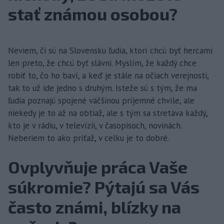
stať známou osobou?
Neviem, či sú na Slovensku ľudia, ktorí chcú byť hercami
len preto, že chcú byť slávni. Myslím, že každý chce
robiť to, čo ho baví, a keď je stále na očiach verejnosti,
tak to už ide jedno s druhým. Isteže sú s tým, že ma
ľudia poznajú spojené väčšinou príjemné chvíle, ale
niekedy je to až na obtiaž, ale s tým sa stretáva každý,
kto je v rádiu, v televízii, v časopisoch, novinách.
Neberiem to ako príťaž, v celku je to dobré.
Ovplyvňuje práca Vaše
súkromie? Pýtajú sa Vás
často známi, blízky na