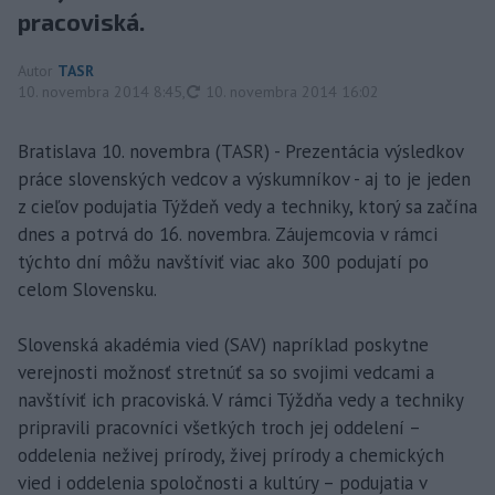
pracoviská.
Autor
TASR
aktualizované
10. novembra 2014 8:45
,
10. novembra 2014 16:02
Bratislava 10. novembra (TASR) - Prezentácia výsledkov
práce slovenských vedcov a výskumníkov - aj to je jeden
z cieľov podujatia Týždeň vedy a techniky, ktorý sa začína
dnes a potrvá do 16. novembra. Záujemcovia v rámci
týchto dní môžu navštíviť viac ako 300 podujatí po
celom Slovensku.
Slovenská akadémia vied (SAV) napríklad poskytne
verejnosti možnosť stretnúť sa so svojimi vedcami a
navštíviť ich pracoviská. V rámci Týždňa vedy a techniky
pripravili pracovníci všetkých troch jej oddelení –
oddelenia neživej prírody, živej prírody a chemických
vied i oddelenia spoločnosti a kultúry – podujatia v