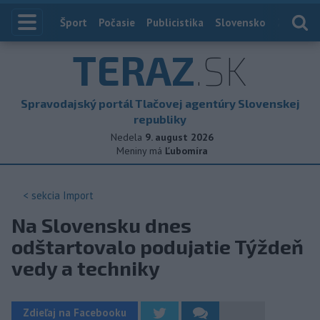
Index
Šport
Počasie
Publicistika
Slovensko
Zahranič
TERAZ
.SK
Spravodajský portál Tlačovej agentúry Slovenskej
republiky
Nedela
9. august 2026
Meniny má
Ľubomíra
< sekcia
Import
Na Slovensku dnes
odštartovalo podujatie Týždeň
vedy a techniky
Zdieľaj na Facebooku