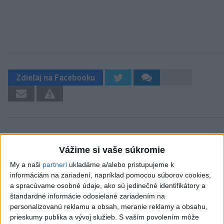
Zdieľaj na Facebooku
Vážime si vaše súkromie
My a naši
partneri
ukladáme a/alebo pristupujeme k
Neprehliadnite
informáciám na zariadení, napríklad pomocou súborov cookies,
a spracúvame osobné údaje, ako sú jedinečné identifikátory a
J. Božik: Financovanie samospráv nie
štandardné informácie odosielané zariadením na
je ich jediný problém
personalizovanú reklamu a obsah, meranie reklamy a obsahu,
prieskumy publika a vývoj služieb.
S vaším povolením môže