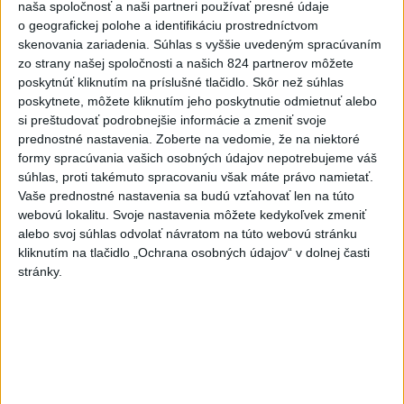
naša spoločnosť a naši partneri používať presné údaje
OTESTUJTE SA: Rozumiete
o geografickej polohe a identifikáciu prostredníctvom
slovenským nárečiam? Tieto slová vás
skenovania zariadenia. Súhlas s vyššie uvedeným spracúvaním
potrápia
zo strany našej spoločnosti a našich 824 partnerov môžete
poskytnúť kliknutím na príslušné tlačidlo. Skôr než súhlas
VEĽKÁ PREDPOVEĎ POČASIA:
poskytnete, môžete kliknutím jeho poskytnutie odmietnuť alebo
si preštudovať podrobnejšie informácie a zmeniť svoje
Extrémne horúčavy ustúpili. Alebo
prednostné nastavenia.
Zoberte na vedomie, že na niektoré
žeby nie?
formy spracúvania vašich osobných údajov nepotrebujeme váš
súhlas, proti takémuto spracovaniu však máte právo namietať.
HRABKO o výhode
Vaše prednostné nastavenia sa budú vzťahovať len na túto
Majerského:Mazurek a Laššáková majú
webovú lokalitu. Svoje nastavenia môžete kedykoľvek zmeniť
rovnakých voličov
alebo svoj súhlas odvolať návratom na túto webovú stránku
kliknutím na tlačidlo „Ochrana osobných údajov“ v dolnej časti
stránky.
Aktuálne témy:
Kvízy
Podcasty
Rok Ľ.Štúra
Turizmus
Cestovanie
Rok dobrovoľníctva
Dielo týždňa
Referendum
MS v hokeji