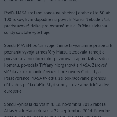
Podľa NASA zostane sonda na obežnej dráhe ešte 50 až
100 rokov, kým dopadne na povrch Marsu. Nebude však
predstavovať riziko pre ostatné misie. Príčina zlyhania
sondy sa stále vyšetruje.
Sonda MAVEN počas svojej činnosti významne prispela k
poznaniu vývoja atmosféry Marsu, sledovala tamojšie
počasie a v minulom roku pozorovala aj medzihviezdnu
kométu, povedala Tiffany Morganová z NASA. Zároveň
slúžila ako komunikačný uzol pre rovery Curiosity a
Perseverance. NASA uviedla, že pokračovanie prenosu
dát zabezpečia ďalšie štyri sondy – dve americké a dve
európske.
Sondu vyniesla do vesmíru 18. novembra 2013 raketa
Atlas V a k Marsu dorazila 22. septembra 2014. Pôvodne