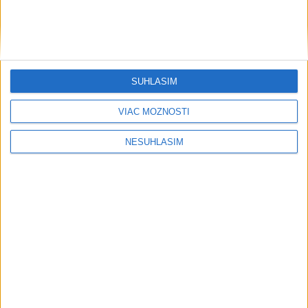
Rybakinová sa prebojovala do
štvrťfinále turnaja WTA 1000 v
Toronte
včera 21:41
SÚHLASÍM
VIAC MOŽNOSTÍ
Vo veku 86 rokov zomrel legendárny
tréner NBA a hráč Don Nelson
NESÚHLASÍM
včera 21:24
Kuric a Matejička v leade na WCES v
Žiline pred bránami finále
včera 21:10