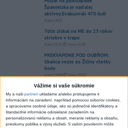
Požiar na juhozápade
Španielska je naďalej
aktívny.Evakuovali 470 ľudí
včera 16:11
Tóth získal na ME do 23 rokov
striebro v trape
aktualizované
včera 21:22
,
včera 21:45
PREKVAPENIE POD DUBŇOM:
Skalica vezie zo Žiliny všetky
body
aktualizované
včera 19:00
,
včera 20:10
Práve teraz
Vážime si vaše súkromie
My a naši
partneri
ukladáme a/alebo pristupujeme k
-
Podvečer našli pri zjazde z diaľnice D1 na Turany
19:50
informáciám na zariadení, napríklad pomocou súborov cookies,
zraneného
42-ročného muža. Charakter zranení nasvedčuje
a spracúvame osobné údaje, ako sú jedinečné identifikátory a
možnému útoku medveďa.
štandardné informácie odosielané zariadením na
personalizovanú reklamu a obsah, meranie reklamy a obsahu,
Viac
prieskumy publika a vývoj služieb.
S vaším povolením môže
Videá a prenosy TASR TV