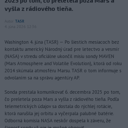
2025 po tom, čo preletela poza Mars a
vyšla z rádiového tieňa.
Autor
TASR
4. júna 2026 12:36
Washington 4. júna (TASR) — Po šiestich mesiacoch bez
kontaktu americký Národný úrad pre letectvo a vesmír
(NASA) v stredu oficiálne ukončil misiu sondy MAVEN
(Mars Atmosphere and Volatile Evolution), ktorá od roku
2014 skúmala atmosféru Marsu. TASR o tom informuje s
odvolaním sa na správu agentúry AP.
Sonda prestala komunikovať 6. decembra 2025 po tom,
čo preletela poza Mars a vyšla z rádiového tieňa. Podľa
telemetrických údajov sa dostala do rýchlej rotácie,
ktorá narušila jej orbitu a vyčerpala palubné batérie.
Odborná komisia NASA neskôr dospela k záveru, že
činnosť sondy už nie je možné obnoviť.