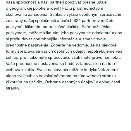
naša spoločnosť a naši partneri používať presné údaje
o geografickej polohe a identifikáciu prostredníctvom
Deväť Slovákov zabojuje na ME v Paríži
skenovania zariadenia. Súhlas s vyššie uvedeným spracúvaním
o čo najlepšie výsledky
zo strany našej spoločnosti a našich 824 partnerov môžete
poskytnúť kliknutím na príslušné tlačidlo. Skôr než súhlas
poskytnete, môžete kliknutím jeho poskytnutie odmietnuť alebo
Viac
si preštudovať podrobnejšie informácie a zmeniť svoje
Najčítanejšie
prednostné nastavenia.
Zoberte na vedomie, že na niektoré
formy spracúvania vašich osobných údajov nepotrebujeme váš
6h
24h
7d
súhlas, proti takémuto spracovaniu však máte právo namietať.
Vaše prednostné nastavenia sa budú vzťahovať len na túto
DRÁMA V PARLAMENTE: Poslankyňa
1
webovú lokalitu. Svoje nastavenia môžete kedykoľvek zmeniť
alebo svoj súhlas odvolať návratom na túto webovú stránku
hádzala do premiéra vajíčka
kliknutím na tlačidlo „Ochrana osobných údajov“ v dolnej časti
stránky.
2
Česká vláda uvažuje nad zvýšením valorizácie dôchodkov
na dvojnásobok
3
MLADÍK VYPADOL Z FERRATY: Na Skalke pri Kremnici
zasahovali záchranári
4
ÚTOK MEDVEĎA: V Turanoch pri zjazde z D1 našli