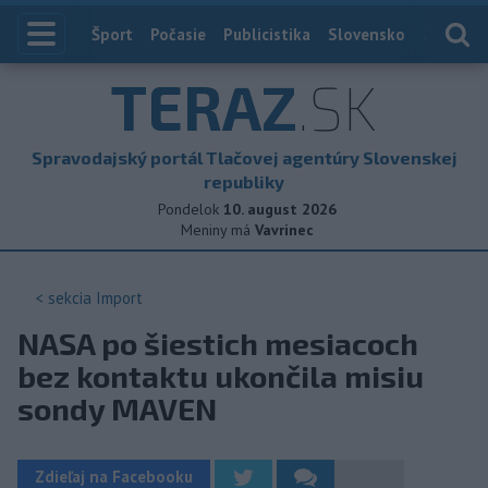
Index
Šport
Počasie
Publicistika
Slovensko
Zahranič
TERAZ
.SK
Spravodajský portál Tlačovej agentúry Slovenskej
republiky
Pondelok
10. august 2026
Meniny má
Vavrinec
< sekcia
Import
NASA po šiestich mesiacoch
bez kontaktu ukončila misiu
sondy MAVEN
Zdieľaj na Facebooku