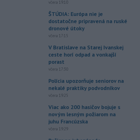
včera 19:10
ŠTÚDIA: Európa nie je
dostatočne pripravená na ruské
dronové útoky
včera 17:15
V Bratislave na Starej Ivanskej
ceste horí odpad a vonkajší
porast
včera 17:30
Polícia upozorňuje seniorov na
nekalé praktiky podvodníkov
včera 19:25
Viac ako 200 hasičov bojuje s
novým lesným požiarom na
juhu Francúzska
včera 19:29