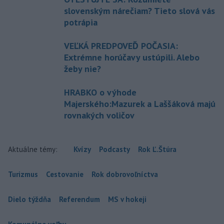
slovenským nárečiam? Tieto slová vás
potrápia
VEĽKÁ PREDPOVEĎ POČASIA:
Extrémne horúčavy ustúpili. Alebo
žeby nie?
HRABKO o výhode
Majerského:Mazurek a Laššáková majú
rovnakých voličov
Aktuálne témy:
Kvízy
Podcasty
Rok Ľ.Štúra
Turizmus
Cestovanie
Rok dobrovoľníctva
Dielo týždňa
Referendum
MS v hokeji