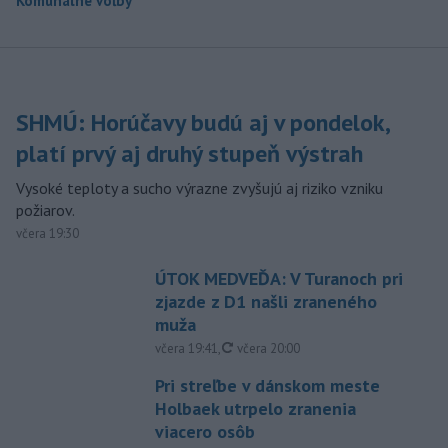
Komunálne voľby
SHMÚ: Horúčavy budú aj v pondelok,
platí prvý aj druhý stupeň výstrah
Vysoké teploty a sucho výrazne zvyšujú aj riziko vzniku
požiarov.
včera 19:30
ÚTOK MEDVEĎA: V Turanoch pri
zjazde z D1 našli zraneného
muža
aktualizované
včera 19:41
,
včera 20:00
Pri streľbe v dánskom meste
Holbaek utrpelo zranenia
viacero osôb