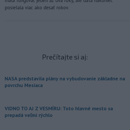
mala fungovať jeden až dva roky, ale dáta nakoniec
posielala viac ako desať rokov.
Prečítajte si aj:
NASA predstavila plány na vybudovanie základne na
povrchu Mesiaca
VIDNO TO AJ Z VESMÍRU: Toto hlavné mesto sa
prepadá veľmi rýchlo