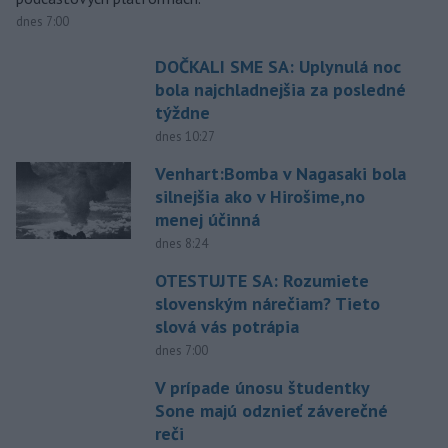
dnes 7:00
DOČKALI SME SA: Uplynulá noc
bola najchladnejšia za posledné
týždne
dnes 10:27
Venhart:Bomba v Nagasaki bola
silnejšia ako v Hirošime,no
menej účinná
dnes 8:24
OTESTUJTE SA: Rozumiete
slovenským nárečiam? Tieto
slová vás potrápia
dnes 7:00
V prípade únosu študentky
Sone majú odznieť záverečné
reči