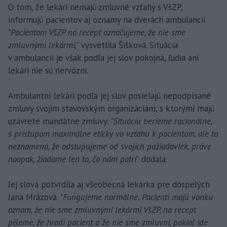
O tom, že lekári nemajú zmluvné vzťahy s VšZP,
informujú pacientov aj oznamy na dverách ambulancií.
"Pacientom VšZP na recept označujeme, že nie sme
zmluvnými lekármi,"
vysvetlila Šišková. Situácia
v ambulancii je však podľa jej slov pokojná, ľudia ani
lekári nie sú nervózni.
Ambulantní lekári podľa jej slov posielajú nepodpísané
zmluvy svojim stavovským organizáciám, s ktorými majú
uzavreté mandátne zmluvy.
"Situáciu berieme racionálne,
s prístupom maximálne eticky vo vzťahu k pacientom, ale to
neznamená, že odstupujeme od svojich požiadaviek, práve
naopak, žiadame len to, čo nám patrí"
dodala.
Jej slová potvrdila aj všeobecná lekárka pre dospelých
Jana Mrázová.
"Fungujeme normálne. Pacienti majú vonku
oznam, že nie sme zmluvnými lekármi VšZP, na recept
píšeme, že hradí pacient a že nie sme zmluvní, pokiaľ ide