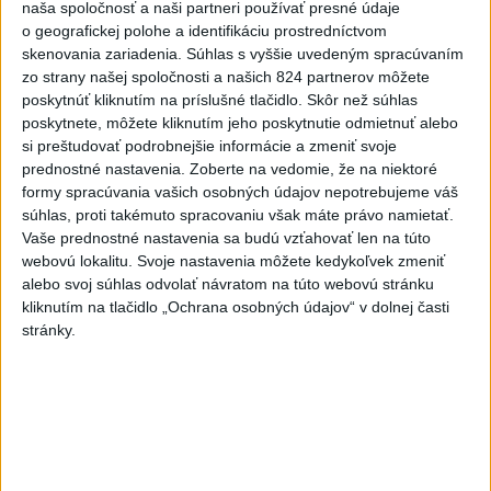
Slováci prehrali duel o bronz,
naša spoločnosť a naši partneri používať presné údaje
Štolc: Hodnotí sa to ťažko
o geografickej polohe a identifikáciu prostredníctvom
skenovania zariadenia. Súhlas s vyššie uvedeným spracúvaním
dnes 10:18
zo strany našej spoločnosti a našich 824 partnerov môžete
poskytnúť kliknutím na príslušné tlačidlo. Skôr než súhlas
Práve teraz
poskytnete, môžete kliknutím jeho poskytnutie odmietnuť alebo
-
Slovenskí hasiči naďalej pokračujú vo svojom nasadení vo
10:52
si preštudovať podrobnejšie informácie a zmeniť svoje
Francúzsku.
Uplynulé dni sa niesli v znamení intenzívnej práce v
prednostné nastavenia.
Zoberte na vedomie, že na niektoré
teréne, spolupráce s francúzskymi hasičmi, ale aj údržby techniky a
formy spracúvania vašich osobných údajov nepotrebujeme váš
potrebnej regenerácie síl.
súhlas, proti takémuto spracovaniu však máte právo namietať.
Vaše prednostné nastavenia sa budú vzťahovať len na túto
webovú lokalitu. Svoje nastavenia môžete kedykoľvek zmeniť
Viac
Videá a prenosy TASR TV
alebo svoj súhlas odvolať návratom na túto webovú stránku
kliknutím na tlačidlo „Ochrana osobných údajov“ v dolnej časti
stránky.
Deväť Slovákov zabojuje na ME v Paríži
o čo najlepšie výsledky
Viac
Najčítanejšie