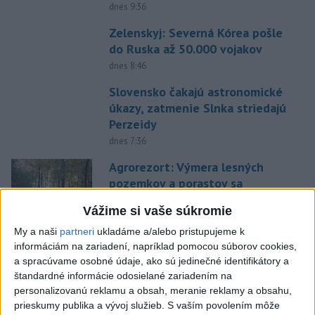
dnes 9:36
Zelenskyj: Severná Kórea pošle
do Ruska až 50.000 vojakov
dnes 8:46
Slovensko čakajú astronomické
úkazy, zatmenie Slnka striedajú
Perzeidy
dnes 7:36
Agrorezort: Výmera lesných
pozemkov a porastov sa
dlhodobo zvyšuje
Vážime si vaše súkromie
dnes 10:24
My a naši
partneri
ukladáme a/alebo pristupujeme k
Potocká najväčším slovenským
informáciám na zariadení, napríklad pomocou súborov cookies,
želiezkom, Trníková sníva o
a spracúvame osobné údaje, ako sú jedinečné identifikátory a
finále
štandardné informácie odosielané zariadením na
personalizovanú reklamu a obsah, meranie reklamy a obsahu,
dnes 9:11
prieskumy publika a vývoj služieb.
S vaším povolením môže