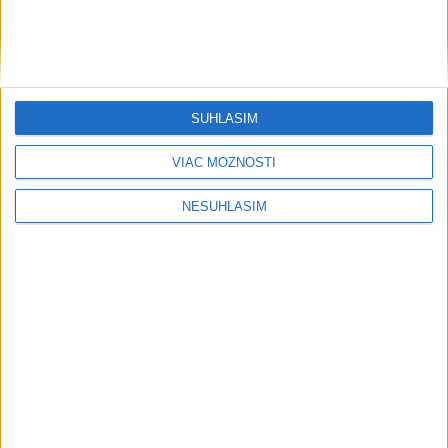
....
SÚHLASÍM
VIAC MOŽNOSTÍ
NESÚHLASÍM
....