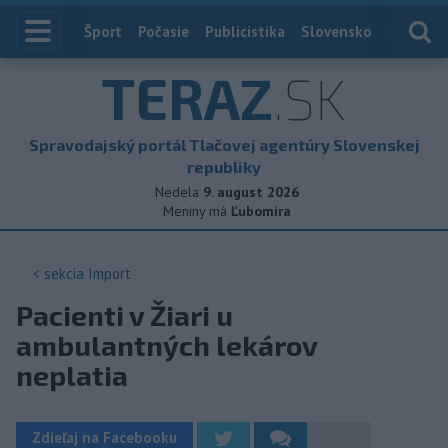
Index
Šport
Počasie
Publicistika
Slovensko
Zahranič
TERAZ
.SK
Spravodajský portál Tlačovej agentúry Slovenskej
republiky
Nedela
9. august 2026
Meniny má
Ľubomíra
< sekcia
Import
Pacienti v Žiari u
ambulantných lekárov
neplatia
Zdieľaj na Facebooku