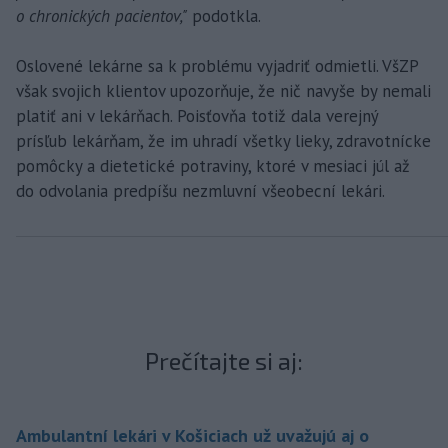
o chronických pacientov,"
podotkla.
Oslovené lekárne sa k problému vyjadriť odmietli. VšZP
však svojich klientov upozorňuje, že nič navyše by nemali
platiť ani v lekárňach. Poisťovňa totiž dala verejný
prísľub lekárňam, že im uhradí všetky lieky, zdravotnícke
pomôcky a dietetické potraviny, ktoré v mesiaci júl až
do odvolania predpíšu nezmluvní všeobecní lekári.
Prečítajte si aj:
Ambulantní lekári v Košiciach už uvažujú aj o