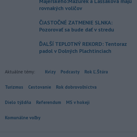
Majerského:Mazurek a Laššáková majú
rovnakých voličov
ČIASTOČNÉ ZATMENIE SLNKA:
Pozorovať sa bude dať v stredu
ĎALŠÍ TEPLOTNÝ REKORD: Tentoraz
padol v Dolných Plachtinciach
Aktuálne témy:
Kvízy
Podcasty
Rok Ľ.Štúra
Turizmus
Cestovanie
Rok dobrovoľníctva
Dielo týždňa
Referendum
MS v hokeji
Komunálne voľby