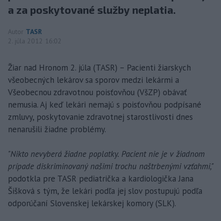
a za poskytované služby neplatia.
Autor
TASR
2. júla 2012 16:02
Žiar nad Hronom 2. júla (TASR) – Pacienti žiarskych
všeobecných lekárov sa sporov medzi lekármi a
Všeobecnou zdravotnou poisťovňou (VšZP) obávať
nemusia. Aj keď lekári nemajú s poisťovňou podpísané
zmluvy, poskytovanie zdravotnej starostlivosti dnes
nenarušili žiadne problémy.
"Nikto nevyberá žiadne poplatky. Pacient nie je v žiadnom
prípade diskriminovaný našimi trochu naštrbenými vzťahmi,"
podotkla pre TASR pediatrička a kardiologička Jana
Šišková s tým, že lekári podľa jej slov postupujú podľa
odporúčaní Slovenskej lekárskej komory (SLK).