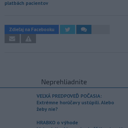
platbách pacientov
Zdieľaj na Facebooku
Neprehliadnite
VEĽKÁ PREDPOVEĎ POČASIA:
Extrémne horúčavy ustúpili. Alebo
žeby nie?
HRABKO o výhode