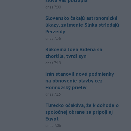
slová vás potrápia
dnes 7:00
Slovensko čakajú astronomické
úkazy, zatmenie Slnka striedajú
Perzeidy
dnes 7:36
Rakovina Joea Bidena sa
zhoršila, tvrdí syn
dnes 7:19
Irán stanovil nové podmienky
na obnovenie plavby cez
Hormuzský prieliv
dnes 7:15
Turecko očakáva, že k dohode o
spoločnej obrane sa pripojí aj
Egypt
dnes 7:06