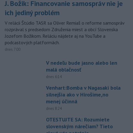
J. Božik: Financovanie samospráv nie je
ich jediný problém
V relácii Štúdio TASR sa Oliver Remiaš o reforme samospráv
rozprával s predsedom Združenia miest a obcí Slovenska
Jozefom Božikom. Reláciu nájdete aj na YouTube a
podcastových platformách.
dnes 7:00
V nedeľu bude jasno alebo len
malá oblačnosť
dnes 6:14
Venhart:Bomba v Nagasaki bola
silnejšia ako v Hirošime,no
menej účinná
dnes 8:24
OTESTUJTE SA: Rozumiete
slovenským nárečiam? Tieto