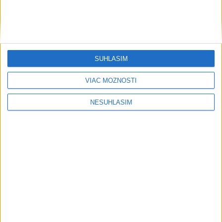
....
SÚHLASÍM
VIAC MOŽNOSTÍ
NESÚHLASÍM
....