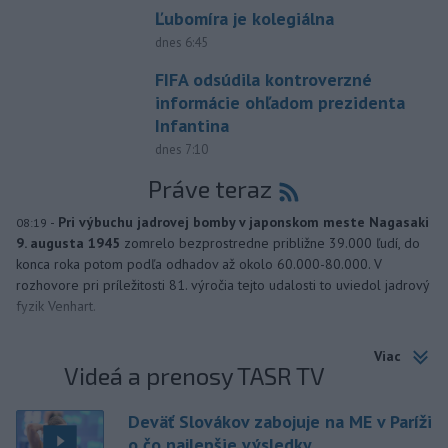
Ľubomíra je kolegiálna
dnes 6:45
FIFA odsúdila kontroverzné
informácie ohľadom prezidenta
Infantina
dnes 7:10
Práve teraz
-
Pri výbuchu jadrovej bomby v japonskom meste Nagasaki
08:19
9. augusta 1945
zomrelo bezprostredne približne 39.000 ľudí, do
konca roka potom podľa odhadov až okolo 60.000-80.000. V
rozhovore pri príležitosti 81. výročia tejto udalosti to uviedol jadrový
fyzik Venhart.
Viac
Videá a prenosy TASR TV
Deväť Slovákov zabojuje na ME v Paríži
o čo najlepšie výsledky