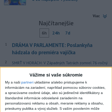
Viac
Najčítanejšie
6h
24h
7d
DRÁMA V PARLAMENTE: Poslankyňa
1
hádzala do premiéra vajíčka
2
SMRŤ V HORÁCH: V Západných Tatrách zomrel 76-ročný
turista
Vážime si vaše súkromie
3
VEĽKÁ PREDPOVEĎ POČASIA: Extrémne horúčavy
My a naši
partneri
ukladáme a/alebo pristupujeme k
ustúpili. Alebo žeby nie?
informáciám na zariadení, napríklad pomocou súborov cookies,
a spracúvame osobné údaje, ako sú jedinečné identifikátory a
4
Skončili ďalšie desiatky menších pôšt, samosprávam sa
štandardné informácie odosielané zariadením na
to nepáči
personalizovanú reklamu a obsah, meranie reklamy a obsahu,
prieskumy publika a vývoj služieb.
S vaším povolením môže
5
Festival Lovestream 2026 pokračuje, druhý deň zakončil