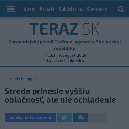
Index
Šport
Počasie
Publicistika
Slovensko
Zahranič
TERAZ
.SK
Spravodajský portál Tlačovej agentúry Slovenskej
republiky
Nedela
9. august 2026
Meniny má
Ľubomíra
< sekcia
Import
Streda prinesie vyššiu
oblačnosť, ale nie ochladenie
Zdieľaj na Facebooku