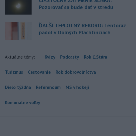
ČIASTOČNÉ ZATMENIE SLNKA:
Pozorovať sa bude dať v stredu
ĎALŠÍ TEPLOTNÝ REKORD: Tentoraz
padol v Dolných Plachtinciach
Aktuálne témy:
Kvízy
Podcasty
Rok Ľ.Štúra
Turizmus
Cestovanie
Rok dobrovoľníctva
Dielo týždňa
Referendum
MS v hokeji
Komunálne voľby