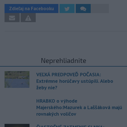
Zdieľaj na Facebooku
Neprehliadnite
VEĽKÁ PREDPOVEĎ POČASIA:
Extrémne horúčavy ustúpili. Alebo
žeby nie?
HRABKO o výhode
Majerského:Mazurek a Laššáková majú
rovnakých voličov