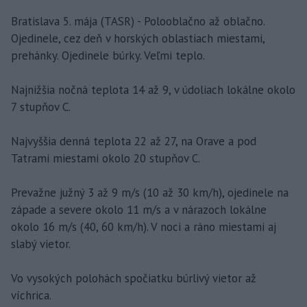
Bratislava 5. mája (TASR) - Polooblačno až oblačno.
Ojedinele, cez deň v horských oblastiach miestami,
prehánky. Ojedinele búrky. Veľmi teplo.
Najnižšia nočná teplota 14 až 9, v údoliach lokálne okolo
7 stupňov C.
Najvyššia denná teplota 22 až 27, na Orave a pod
Tatrami miestami okolo 20 stupňov C.
Prevažne južný 3 až 9 m/s (10 až 30 km/h), ojedinele na
západe a severe okolo 11 m/s a v nárazoch lokálne
okolo 16 m/s (40, 60 km/h). V noci a ráno miestami aj
slabý vietor.
Vo vysokých polohách spočiatku búrlivý vietor až
víchrica.