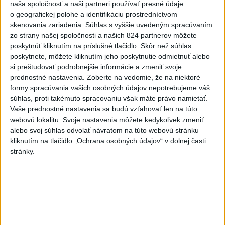
naša spoločnosť a naši partneri používať presné údaje
Robbie Williams
o geografickej polohe a identifikáciu prostredníctvom
skenovania zariadenia. Súhlas s vyššie uvedeným spracúvaním
6
Prešov remizoval v domácom dueli 3. kola s Liptovským
zo strany našej spoločnosti a našich 824 partnerov môžete
Mikulášom
poskytnúť kliknutím na príslušné tlačidlo. Skôr než súhlas
poskytnete, môžete kliknutím jeho poskytnutie odmietnuť alebo
7
Futbalisti Ružomberka podľahli Podbrezovej v 3. kole
si preštudovať podrobnejšie informácie a zmeniť svoje
prednostné nastavenia.
Zoberte na vedomie, že na niektoré
Najnovšie správy na Teraz.sk
formy spracúvania vašich osobných údajov nepotrebujeme váš
súhlas, proti takémuto spracovaniu však máte právo namietať.
Vyhlásenia
Vaše prednostné nastavenia sa budú vzťahovať len na túto
webovú lokalitu. Svoje nastavenia môžete kedykoľvek zmeniť
Priame prenosy z Národnej rady SR
alebo svoj súhlas odvolať návratom na túto webovú stránku
kliknutím na tlačidlo „Ochrana osobných údajov“ v dolnej časti
stránky.
Politika na sociálnych sieťach
Zobraziť viac
Info